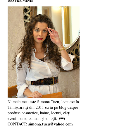
DESPRE MINE:
Numele meu este Simona Tucu, locuiesc în
Timișoara și din 2011 scriu pe blog despre
produse cosmetice, haine, locuri, cărți,
evenimente, oameni și emoții. ♥♥♥
CONTACT: 𝐬𝐢𝐦𝐨𝐧𝐚.𝐭𝐮𝐜𝐮@𝐲𝐚𝐡𝐨𝐨.𝐜𝐨𝐦