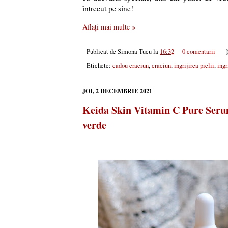
întrecut pe sine!
Aflați mai multe »
Publicat de
Simona Tucu
la
16:32
0 comentarii
Etichete:
cadou craciun
,
craciun
,
ingrijirea pielii
,
ingr
JOI, 2 DECEMBRIE 2021
Keida Skin Vitamin C Pure Serum 
verde