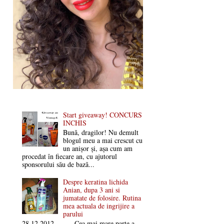
Start giveaway! CONCURS
INCHIS
Bună, dragilor! Nu demult
blogul meu a mai crescut cu
un anișor și, așa cum am
procedat în fiecare an, cu ajutorul
sponsorului său de bază...
Despre keratina lichida
Anian, dupa 3 ani si
jumatate de folosire. Rutina
mea actuala de ingrijire a
parului
28.12.2012 Cea mai mare parte a