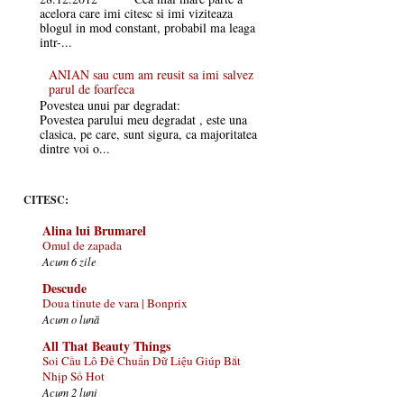
acelora care imi citesc si imi viziteaza
blogul in mod constant, probabil ma leaga
intr-...
ANIAN sau cum am reusit sa imi salvez
parul de foarfeca
Povestea unui par degradat:
Povestea parului meu degradat , este una
clasica, pe care, sunt sigura, ca majoritatea
dintre voi o...
CITESC:
Alina lui Brumarel
Omul de zapada
Acum 6 zile
Descude
Doua tinute de vara | Bonprix
Acum o lună
All That Beauty Things
Soi Cầu Lô Đề Chuẩn Dữ Liệu Giúp Bắt
Nhịp Số Hot
Acum 2 luni