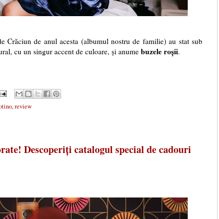
de Crăciun de anul acesta (albumul nostru de familie) au stat sub
buzele roșii
tural, cu un singur accent de culoare, și anume
.
otino
,
review
rate! Descoperiți catalogul special de cadouri