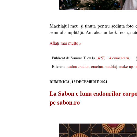
Machiajul meu și ținuta pentru ședința foto 
semnul simplității. Am ales un look fresh, na
Aflați mai multe »
Publicat de
Simona Tucu
la
14:57
4 comentarii
Etichete:
cadou craciun
,
craciun
,
machiaj
,
make-up
,
n
DUMINICĂ, 12 DECEMBRIE 2021
La Sabon e luna cadourilor corpo
pe sabon.ro