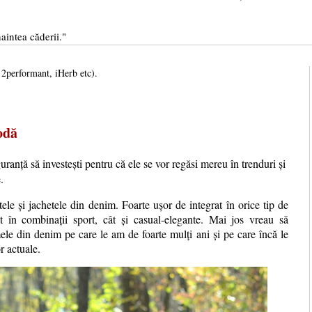
aintea căderii."
, 2performant, iHerb etc).
odă
uranță să investești pentru că ele se vor regăsi mereu în trenduri și
.
stele și jachetele din denim. Foarte ușor de integrat în orice tip de
ât în combinații sport, cât și casual-elegante. Mai jos vreau să
mele din denim pe care le am de foarte mulți ani și pe care încă le
r actuale.