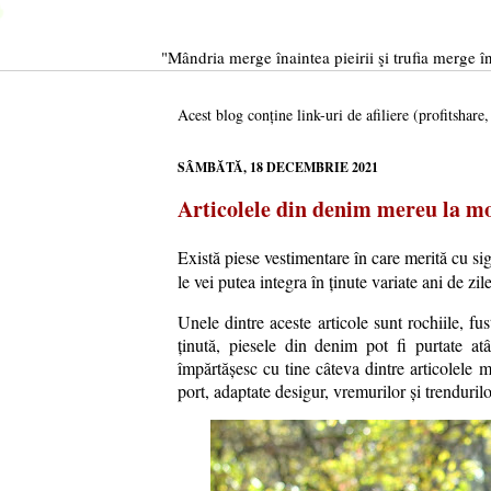
"Mândria merge înaintea pieirii şi trufia merge în
Acest blog conține link-uri de afiliere (profitshare
SÂMBĂTĂ, 18 DECEMBRIE 2021
Articolele din denim mereu la m
Există piese vestimentare în care merită cu sig
le vei putea integra în ținute variate ani de zile
Unele dintre aceste articole sunt rochiile, fu
ținută, piesele din denim pot fi purtate at
împărtășesc cu tine câteva dintre articolele 
port, adaptate desigur, vremurilor și trendurilo