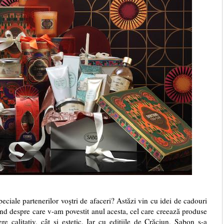
peciale partenerilor voștri de afaceri? Astăzi vin cu idei de cadouri
nd despre care v-am povestit anul acesta, cel care creează produse
e calitativ, cât și estetic. Iar cu edițiile de Crăciun, Sabon s-a