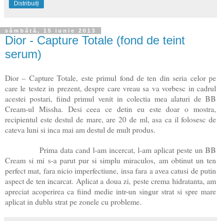
Distribuiți
sâmbătă, 15 iunie 2013
Dior - Capture Totale (fond de teint
serum)
Dior – Capture Totale, este primul fond de ten din seria celor pe
care le testez in prezent, despre care vreau sa va vorbesc in cadrul
acestei postari, fiind primul venit in colectia mea alaturi de BB
Cream-ul Missha. Desi ceea ce detin eu este doar o mostra,
recipientul este destul de mare, are 20 de ml, asa ca il folosesc de
cateva luni si inca mai am destul de mult produs.
Prima data cand l-am incercat, l-am aplicat peste un BB
Cream si mi s-a parut pur si simplu miraculos, am obtinut un ten
perfect mat, fara nicio imperfectiune, insa fara a avea catusi de putin
aspect de ten incarcat. Aplicat a doua zi, peste crema hidratanta, am
apreciat acoperirea ca fiind medie intr-un singur strat si spre mare
aplicat in dublu strat pe zonele cu probleme.