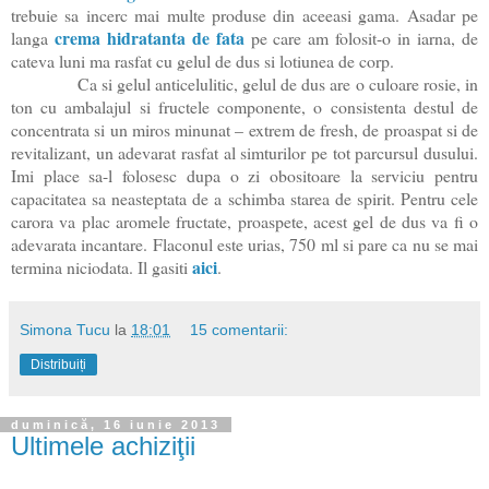
trebuie sa incerc mai multe produse din aceeasi gama. Asadar pe
crema hidratanta de fata
langa
pe care am folosit-o in iarna, de
cateva luni ma rasfat cu gelul de dus si lotiunea de corp.
Ca si gelul anticelulitic, gelul de dus are o culoare rosie, in
ton cu ambalajul si fructele componente, o consistenta destul de
concentrata si un miros minunat – extrem de fresh, de proaspat si de
revitalizant, un adevarat rasfat al simturilor pe tot parcursul dusului.
Imi place sa-l folosesc dupa o zi obositoare la serviciu pentru
capacitatea sa neasteptata de a schimba starea de spirit. Pentru cele
carora va plac aromele fructate, proaspete, acest gel de dus va fi o
adevarata incantare. Flaconul este urias, 750 ml si pare ca nu se mai
aici
termina niciodata. Il gasiti
.
Simona Tucu
la
18:01
15 comentarii:
Distribuiți
duminică, 16 iunie 2013
Ultimele achiziţii