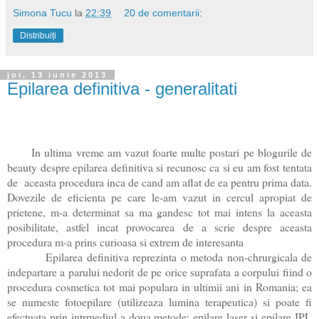
Simona Tucu
la
22:39
20 de comentarii:
Distribuiți
joi, 13 iunie 2013
Epilarea definitiva - generalitati
In ultima vreme am vazut foarte multe postari pe blogurile de
beauty despre epilarea definitiva si recunosc ca si eu am fost tentata
de aceasta procedura inca de cand am aflat de ea pentru prima data.
Dovezile de eficienta pe care le-am vazut in cercul apropiat de
prietene, m-a determinat sa ma gandesc tot mai intens la aceasta
posibilitate, astfel incat provocarea de a scrie despre aceasta
procedura m-a prins curioasa si extrem de interesanta
Epilarea definitiva reprezinta o metoda non-chrurgicala de
indepartare a parului nedorit de pe orice suprafata a corpului fiind o
procedura cosmetica tot mai populara in ultimii ani in Romania; ea
se numeste fotoepilare (utilizeaza lumina terapeutica) si poate fi
efectuata prin intrmediul a doua metode: epilare laser si epilare IPL