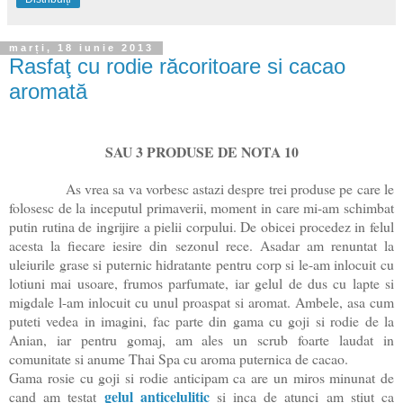
marți, 18 iunie 2013
Rasfaţ cu rodie răcoritoare si cacao
aromată
SAU 3 PRODUSE DE NOTA 10
As vrea sa va vorbesc astazi despre trei produse pe care le
folosesc de la inceputul primaverii, moment in care mi-am schimbat
putin rutina de ingrijire a pielii corpului. De obicei procedez in felul
acesta la fiecare iesire din sezonul rece. Asadar am renuntat la
uleiurile grase si puternic hidratante pentru corp si le-am inlocuit cu
lotiuni mai usoare, frumos parfumate, iar gelul de dus cu lapte si
migdale l-am inlocuit cu unul proaspat si aromat. Ambele, asa cum
puteti vedea in imagini, fac parte din gama cu goji si rodie de la
Anian, iar pentru gomaj, am ales un scrub foarte laudat in
comunitate si anume Thai Spa cu aroma puternica de cacao.
Gama rosie cu goji si rodie anticipam ca are un miros minunat de
gelul anticelulitic
cand am testat
si inca de atunci am stiut ca