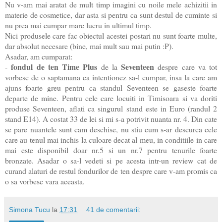
Nu v-am mai aratat de mult timp imagini cu noile mele achizitii in
materie de cosmetice, dar asta si pentru ca sunt destul de cuminte si
nu prea mai cumpar mare lucru in ultimul timp.
Nici produsele care fac obiectul acestei postari nu sunt foarte multe,
dar absolut necesare (bine, mai mult sau mai putin :P).
Asadar, am cumparat:
fondul de ten Time Plus
Seventeen
-
de la
despre care va tot
vorbesc de o saptamana ca intentionez sa-l cumpar, insa la care am
ajuns foarte greu pentru ca standul Seventeen se gaseste foarte
departe de mine. Pentru cele care locuiti in Timisoara si va doriti
produse Seventeen, aflati ca singurul stand este in Euro (randul 2
stand E14). A costat 33 de lei si mi s-a potrivit nuanta nr. 4. Din cate
se pare nuantele sunt cam deschise, nu stiu cum s-ar descurca cele
care au tenul mai inchis la culoare decat al meu, in conditiile in care
mai este disponibil doar nr.5 si un nr.7 pentru tenurile foarte
bronzate. Asadar o sa-l vedeti si pe acesta intr-un review cat de
curand alaturi de restul fondurilor de ten despre care v-am promis ca
o sa vorbesc vara aceasta.
Simona Tucu
la
17:31
41 de comentarii: