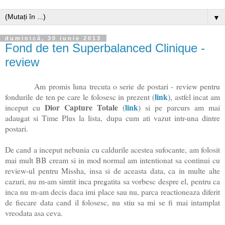
▼
duminică, 30 iunie 2013
Fond de ten Superbalanced Clinique -
review
Am promis luna trecuta o serie de postari - review pentru
link
fondurile de ten pe care le folosesc in prezent (
), astfel incat am
Dior Capture Totale
link
inceput cu
(
) si pe parcurs am mai
adaugat si Time Plus la lista, dupa cum ati vazut intr-una dintre
postari.
De cand a inceput nebunia cu caldurile acestea sufocante, am folosit
mai mult BB cream si in mod normal am intentionat sa continui cu
review-ul pentru Missha, insa si de aceasta data, ca in multe alte
cazuri, nu m-am simtit inca pregatita sa vorbesc despre el, pentru ca
inca nu m-am decis daca imi place sau nu, parca reactioneaza diferit
de fiecare data cand il folosesc, nu stiu sa mi se fi mai intamplat
vreodata asa ceva.