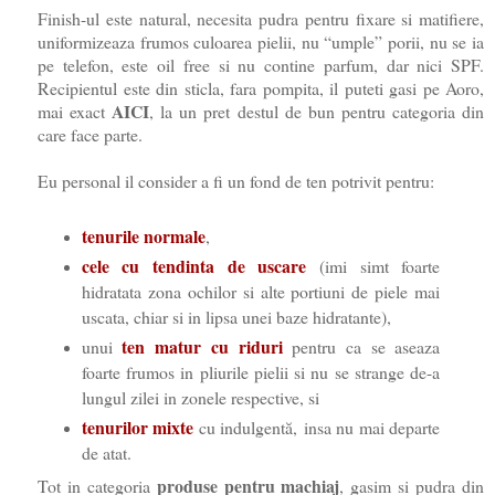
Finish-ul este natural, necesita pudra pentru fixare si matifiere,
uniformizeaza frumos culoarea pielii, nu “umple” porii, nu se ia
pe telefon, este oil free si nu contine parfum, dar nici SPF.
Recipientul este din sticla, fara pompita, il puteti gasi pe Aoro,
AICI
mai exact
, la un pret destul de bun pentru categoria din
care face parte.
Eu personal il consider a fi un fond de ten potrivit pentru:
tenurile normale
,
cele cu tendinta de uscare
(imi simt foarte
hidratata zona ochilor si alte portiuni de piele mai
uscata, chiar si in lipsa unei baze hidratante),
ten matur cu riduri
unui
pentru ca se aseaza
foarte frumos in pliurile pielii si nu se strange de-a
lungul zilei in zonele respective, si
tenurilor mixte
cu indulgentă, insa nu mai departe
de atat.
produse pentru machiaj
Tot in categoria
, gasim si pudra din