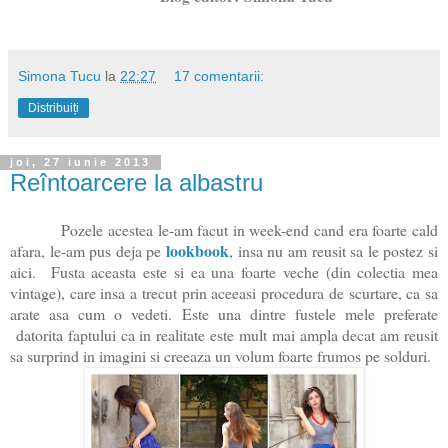
Simona Tucu
la
22:27
17 comentarii:
Distribuiți
joi, 27 iunie 2013
Reîntoarcere la albastru
Pozele acestea le-am facut in week-end cand era foarte cald
lookbook
afara, le-am pus deja pe
, insa nu am reusit sa le postez si
aici. Fusta aceasta este si ea una foarte veche (din colectia mea
vintage), care insa a trecut prin aceeasi procedura de scurtare, ca sa
arate asa cum o vedeti. Este una dintre fustele mele preferate
datorita faptului ca in realitate este mult mai ampla decat am reusit
sa surprind in imagini si creeaza un volum foarte frumos pe solduri.