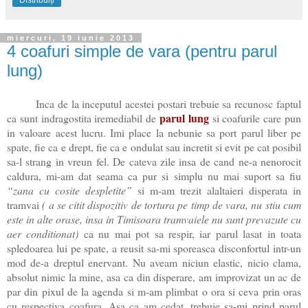
miercuri, 19 iunie 2013
4 coafuri simple de vara (pentru parul
lung)
Inca de la inceputul acestei postari trebuie sa recunosc faptul
parul lung
ca sunt indragostita iremediabil de
si coafurile care pun
in valoare acest lucru. Imi place la nebunie sa port parul liber pe
spate, fie ca e drept, fie ca e ondulat sau incretit si evit pe cat posibil
sa-l strang in vreun fel. De cateva zile insa de cand ne-a nenorocit
caldura, mi-am dat seama ca pur si simplu nu mai suport sa fiu
“zana cu cosite despletite”
si m-am trezit alaltaieri disperata in
tramvai
( a se citit dispozitiv de tortura pe timp de vara, nu stiu cum
este in alte orase, insa in Timisoara tramvaiele nu sunt prevazute cu
aer conditionat)
ca nu mai pot sa respir, iar parul lasat in toata
spledoarea lui pe spate, a reusit sa-mi sporeasca disconfortul intr-un
mod de-a dreptul enervant. Nu aveam niciun elastic, nicio clama,
absolut nimic la mine, asa ca din disperare, am improvizat un ac de
par din pixul de la agenda si m-am plimbat o ora si ceva prin oras
cu respectiva coafura. Asa ca am cedat, trebuie sa-mi prind parul