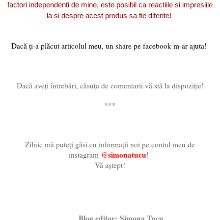
factori independenti de mine, este posibil ca reactiile si impresiile
la si despre acest produs sa fie diferite!
Dacă ți-a plăcut articolul meu, un share pe facebook m-ar ajuta!
Dacă aveți întrebări, căsuța de comentarii vă stă la dispoziție!
***
Zilnic mă puteți găsi cu informații noi pe contul meu de
@simonatucu
instagram
!
Vă aștept!
Blog editor:
Simona Tucu