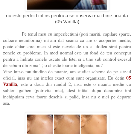
nu este perfect intins pentru a se observa mai bine nuanta
(05 Vanilla)
Pe tenul meu cu imperfectiuni (pori mariti, capilare sparte,
culoare neuniforma) mi-am dat seama ca are o acoperire medie,
poate chiar spre mica si este nevoie de un al doilea strat pentru
zonele cu probleme. In mod normal este un fond de ten conceput
pentru a hidrata zonele uscate ale fetei si a tine sub control excesul
de sebum din zona T, o chestie foarte inteligenta, nu?
Vine intr-o multitudine de nuante, am studiat schema de pe site-ul
05
oficial, insa nu am inteles exact cum sunt organizate. Eu detin
Vanilla
, este a doua din randul 2, insa este o nuanta medie cu
subton galben (potrivita mie), desi initial dupa denumire imi
inchipuiam ceva foarte deschis si palid, insa nu e nici pe departe
asa.