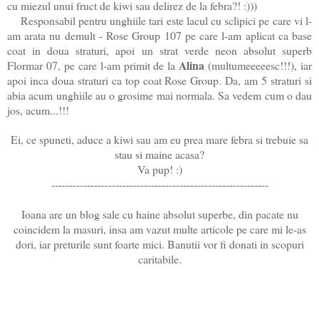
cu miezul unui fruct de kiwi sau delirez de la febra?! :)))
Responsabil pentru unghiile tari este lacul cu sclipici pe care vi l-
am arata nu demult - Rose Group 107 pe care l-am aplicat ca base
coat in doua straturi, apoi un strat verde neon absolut superb
Alina
Flormar 07, pe care l-am primit de la
(multumeeeeesc!!!), iar
apoi inca doua straturi ca top coat Rose Group. Da, am 5 straturi si
abia acum unghiile au o grosime mai normala. Sa vedem cum o dau
jos, acum...!!!
Ei, ce spuneti, aduce a kiwi sau am eu prea mare febra si trebuie sa
stau si maine acasa?
Va pup! :)
-------------------------------------------------------------
Ioana are un blog sale cu haine absolut superbe, din pacate nu
coincidem la masuri, insa am vazut multe articole pe care mi le-as
dori, iar preturile sunt foarte mici. Banutii vor fi donati in scopuri
caritabile.