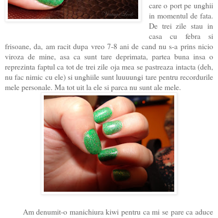
care o port pe unghii
in momentul de fata.
De trei zile stau in
casa cu febra si
frisoane, da, am racit dupa vreo 7-8 ani de cand nu s-a prins nicio
viroza de mine, asa ca sunt tare deprimata, partea buna insa o
reprezinta faptul ca tot de trei zile oja mea se pastreaza intacta (deh,
nu fac nimic cu ele) si unghiile sunt luuuungi tare pentru recordurile
mele personale. Ma tot uit la ele si parca nu sunt ale mele.
Am denumit-o manichiura kiwi pentru ca mi se pare ca aduce