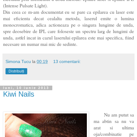
(Intense Pulsate Light).
Din ceea ce m-am documentat eu se pare ca epilarea cu laser este
mai eficienta decat cealalta metoda, laserul emite o lumina
monocromatica, adica actioneaza pe o singura lungime de unda,
spre deosebire de IPL care foloseste un spectru larg de lungimi
de
unda, astfel incat in cazul laserului epilarea este mai specifica, fiind
necesare un numar mai mic de sedinte.
Simona Tucu
la
00:19
13 comentarii:
Distribuiți
luni, 10 iunie 2013
Kiwi Nails
Nu am putut sa
ma abtin sa nu va
arat si ultima
oja/combinatie pe