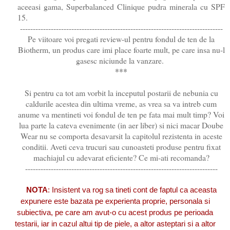
aceeasi gama, Superbalanced Clinique pudra minerala cu SPF
15.
-------------------------------------------------------------------------------
Pe viitoare voi pregati review-ul pentru fondul de ten de la
Biotherm, un produs care imi place foarte mult, pe care insa nu-l
gasesc niciunde la vanzare.
***
Si pentru ca tot am vorbit la inceputul postarii de nebunia cu
caldurile acestea din ultima vreme, as vrea sa va intreb cum
anume va mentineti voi fondul de ten pe fata mai mult timp? Voi
lua parte la cateva evenimente (in aer liber) si nici macar Doube
Wear nu se comporta desavarsit la capitolul rezistenta in aceste
conditii. Aveti ceva trucuri sau cunoasteti produse pentru fixat
machiajul cu adevarat eficiente? Ce mi-ati recomanda?
---------------------------------------------------------------------------
NOTA
: Insistent va rog sa tineti cont de faptul ca aceasta
expunere este bazata pe experienta proprie, personala si
subiectiva, pe care am avut-o cu acest produs pe perioada
testarii, iar in cazul altui tip de piele, a altor asteptari si a altor