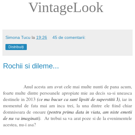
VintageLook
Simona Tucu
la
19:26
45 de comentarii:
Distribuiți
Rochii si dileme...
Anul acesta am avut cele mai multe nunti de pana acum,
foarte multe dintre persoanele apropiate mie au decis sa-si uneasca
destinele in 2013
(ce ma bucur ca sunt lipsiti de superstitii
)
, iar in
J
momentul de fata mai am inca trei, la una dintre ele fiind chiar
domnisoara de onoare
(pentru prima data in viata, am niste emotii
de nu va imaginati)
. Ar trebui sa va arat poze si de la evenimentele
acestea, nu-i asa?