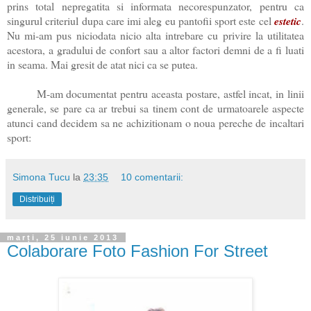
prins total nepregatita si informata necorespunzator, pentru ca
singurul criteriul dupa care imi aleg eu pantofii sport este cel
estetic
.
Nu mi-am pus niciodata nicio alta intrebare cu privire la utilitatea
acestora, a gradului de confort sau a altor factori demni de a fi luati
in seama. Mai gresit de atat nici ca se putea.
M-am documentat pentru aceasta postare, astfel incat, in linii
generale, se pare ca ar trebui sa tinem cont de urmatoarele aspecte
atunci cand decidem sa ne achizitionam o noua pereche de incaltari
sport:
Simona Tucu
la
23:35
10 comentarii:
Distribuiți
marți, 25 iunie 2013
Colaborare Foto Fashion For Street