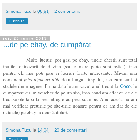
Simona Tucu
la
08:51
2 comentarii:
Distribuiți
joi, 20 iunie 2013
...de pe ebay, de cumpărat
Multe lucruri pot gasi pe ebay, unele chestii sunt total
inutile, chinezarii de duzina (sau o mare parte sunt astfel), insa
printre ele mai poti gasi si lucruri foarte interesante. Mi-am mai
comandat
mici nimicuri utile
de-a lungul timpului, asa cum sunt si
Coco
sticlele din imagine. Prima data le-am vazut anul trecut la
, le
cumparase cu un voucher de pe un site, insa cand am aflat eu de ele
trecuse oferta si la pret intreg erau prea scumpe. Anul acesta nu am
mai verificat preturile pe site-urile noastre pentru ca am dat de ele
(sticlele) pe ebay la doar 2 dolari.
Simona Tucu
la
14:04
20 de comentarii:
Distribuiți