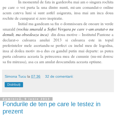
In momentul de fata in garderoba mai am o singura rochita
pe care o voi purta la una dintre nunti, mi-am comandat-o online
acum cateva luni si sunt astfel asigurata, insa mai am inca doua
rochite de cumparat si zero inspiratie.
Initial ma gandeam sa fiu o domnisoara de onoare in verde
smarald
(rochia smarald a Sofiei Vergara pe care v-am aratat-o nu
demult, ma obsedeaza inca)
din doua motive – Institutul Pantone a
declarat-o culoarea anului 2013 si culoarea este in topul
preferintelor mele asortandu-se perfect cu inelul meu de logodna,
insa al doilea motiv m-a dus cu gandul putin mai departe: as putea
purta culoarea aceasta la petrecerea mea de cununie (nu-mi doresc
sa fiu mireasa), asa ca am anulat deocamdata aceasta optiune.
Simona Tucu
la
07:36
32 de comentarii:
Distribuiți
duminică, 9 iunie 2013
Fondurile de ten pe care le testez in
prezent