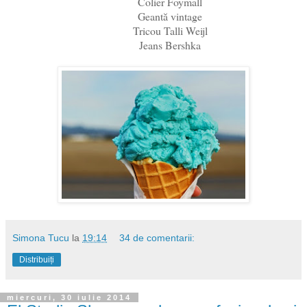
Colier Foymall
Geantă vintage
Tricou Talli Weijl
Jeans Bershka
Simona Tucu
la
19:14
34 de comentarii:
Distribuiți
miercuri, 30 iulie 2014