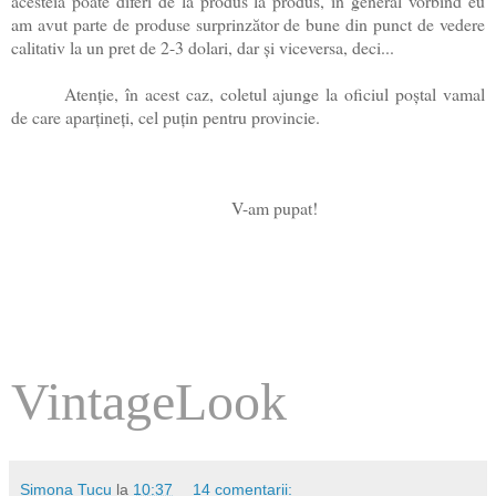
acesteia poate diferi de la produs la produs, in general vorbind eu
am avut parte de produse surprinzător de bune din punct de vedere
calitativ la un pret de 2-3 dolari, dar și viceversa, deci...
Atenție, în acest caz, coletul ajunge la oficiul poștal vamal
de care aparțineți, cel puțin pentru provincie.
V-am pupat!
VintageLook
Simona Tucu
la
10:37
14 comentarii: