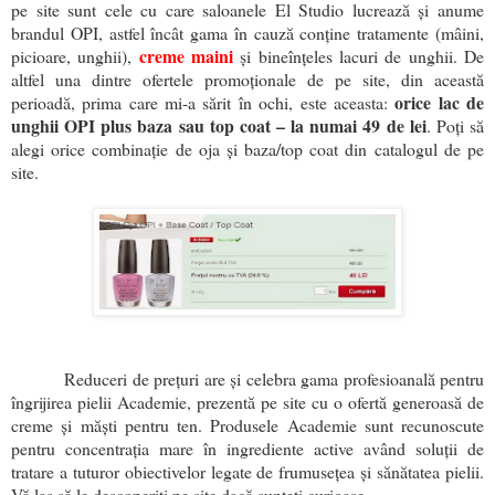
pe site sunt cele cu care saloanele El Studio lucrează și anume
brandul OPI, astfel încât gama în cauză conține tratamente (mâini,
creme maini
picioare, unghii),
și bineînțeles lacuri de unghii. De
altfel una dintre ofertele promoționale de pe site, din această
orice lac de
perioadă, prima care mi-a sărit în ochi, este aceasta:
unghii OPI plus baza sau top coat – la numai 49 de lei
. Poți să
alegi orice combinație de oja și baza/top coat din catalogul de pe
site.
Reduceri de prețuri are și celebra gama profesioanală pentru
îngrijirea pielii Academie, prezentă pe site cu o ofertă generoasă de
creme și măști pentru ten. Produsele Academie sunt recunoscute
pentru concentrația mare în ingrediente active având soluții de
tratare a tuturor obiectivelor legate de frumusețea și sănătatea pielii.
Vă las să le descoperiți pe site dacă sunteți curioase.