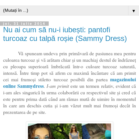
▼
joi, 31 iulie 2014
Nu ai cum să nu-i iubești: pantofi
turcoaz cu talpă roșie (Sammy Dress)
Vă spuneam undeva prin primăvară de pasiunea mea pentru
culoarea turcoaz și vă arătam chiar și un machiaj destul de îndrăzneț
cu pleoapa superioară îmbrăcată într-o culoare turcoaz saturată,
intensă. Între timp pot să afirm cu maximă încântare că am primit
magazinului
cei mai frumoși stiletto turcoaz posibili din partea
online Sammydress
.
I-am primit
este un termen relativ, evident că
i-am ales singurică în urma colaborării cu respectivul site și cred că
este pentru prima dată când am rămas mută de uimire în momentul
în care am deschis cutia și i-am văzut mult mai frumoși decât în
prezentarea de pe site.