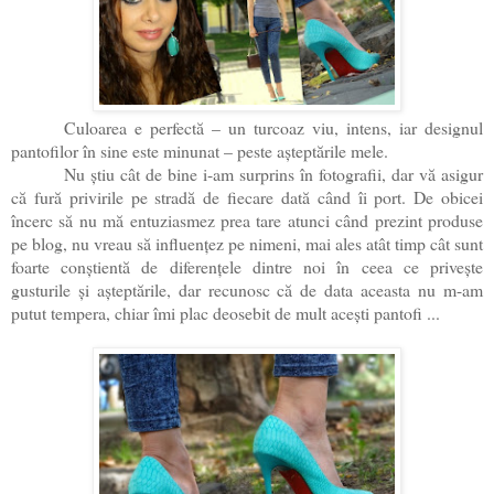
Culoarea e perfectă – un turcoaz viu, intens, iar designul
pantofilor în sine este minunat – peste așteptările mele.
Nu știu cât de bine i-am surprins în fotografii, dar vă asigur
că fură privirile pe stradă de fiecare dată când îi port. De obicei
încerc să nu mă entuziasmez prea tare atunci când prezint produse
pe blog, nu vreau să influențez pe nimeni, mai ales atât timp cât sunt
foarte conștientă de diferențele dintre noi în ceea ce privește
gusturile și așteptările, dar recunosc că de data aceasta nu m-am
putut tempera, chiar îmi plac deosebit de mult acești pantofi ...