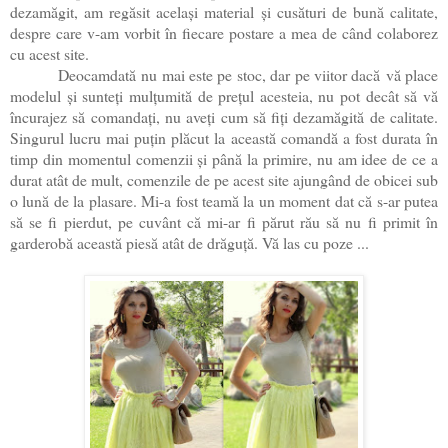
dezamăgit, am regăsit același material și cusături de bună calitate,
despre care v-am vorbit în fiecare postare a mea de când colaborez
cu acest site.
Deocamdat
ă
nu mai este pe stoc, dar pe viitor dac
ă
vă place
modelul și sunteți mulțumită de prețul acesteia, nu pot decât să vă
încurajez să comandați, nu aveți cum să fiți dezamăgită de calitate.
Singurul lucru mai puțin plăcut la această comandă a fost durata în
timp din momentul comenzii și până la primire, nu am idee de ce a
durat atât de mult, comenzile de pe acest site ajungând de obicei sub
o lună de la plasare. Mi-a fost teamă la un moment dat că s-ar putea
să se fi pierdut, pe cuvânt că mi-ar fi părut rău să nu fi primit în
garderobă această piesă atât de drăguță. Vă las cu poze ...