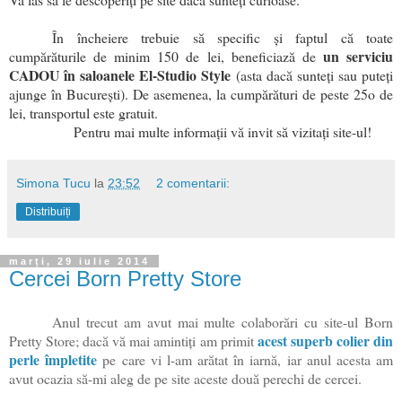
În încheiere trebuie să speci
fic și faptul că toate
un serviciu
cumpărăturile de minim 150 de lei, beneficiază de
CADOU în saloanele El-Studio Style
(asta dacă sunteți sau puteți
ajunge în București). De asemenea, la cumpărături de peste 25o de
lei, transportul este gratuit.
Pentru mai multe informații vă invit să vizitați site-ul!
Simona Tucu
la
23:52
2 comentarii:
Distribuiți
marți, 29 iulie 2014
Cercei Born Pretty Store
Anul trecut am avut mai multe colaborări cu site-ul Born
acest superb colier din
Pretty Store; dacă vă mai amintiți am primit
perle împletite
pe care vi l-am arătat în iarnă, iar anul acesta am
avut ocazia să-mi aleg de pe site aceste două perechi de cercei.