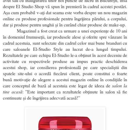
avut sau cu inaugurarea unor noi puncte de lucru în București, însă
despre El Studio Shop vă spun în premieră în cadrul acestei postări.
Așa cum probabil v-ați dat seama este vorba despre un nou magazin
online cu produse profesionale pentru îngrijirea părului, a corpului,
dar și produse pentru unghii și în curând chiar produse de make-up.
Magazinul a fost creat ca urmare a unei experiențe de 10 ani
în domeniul frumuseții, iar produsele alese și oferite spre vânzare în
cadrul acestuia, sunt selectate din cadrul celor mai bune branduri cu
care saloanele El-Studio Style au lucrat de-a lungul timpului.
Rezultatele pe care echipa El-Studio le-a obținut în acest deceniu de
activitate cu respectivele produse au impus practic deschiderea
acestui shop, iar consilierea profesională pe care specialiștii din
spatele site-ului o acordă fiecărui client, poate constitui o foarte
bună motivație de alegere a acestui magazin online în condițiile în
care conceptul de bază al acestuia este legat de ideea de
salon la
tine acasă
: ”Este important ca rezultatele obținute în salon să fie
continuate și de îngrijirea adecvată acasă!”