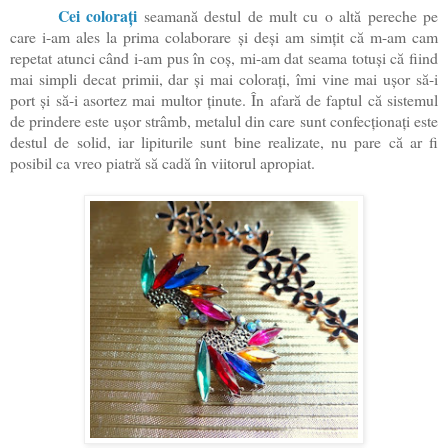
Cei colorați
seamană destul de mult cu o altă pereche pe
care i-am ales la prima colaborare și deși am simțit că m-am cam
repetat atunci când i-am pus în coș, mi-am dat seama totuși că fiind
mai simpli decat primii, dar și mai colorați, îmi vine mai ușor să-i
port și să-i asortez mai multor ținute. În afară de faptul că sistemul
de prindere este ușor strâmb, metalul din care sunt confecționați este
destul de solid, iar lipiturile sunt bine realizate, nu pare că ar fi
posibil ca vreo piatră să cadă în viitorul apropiat.