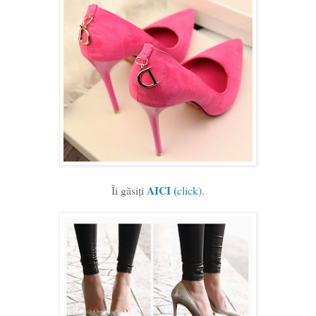
AICI (
Îi găsiți
click)
.