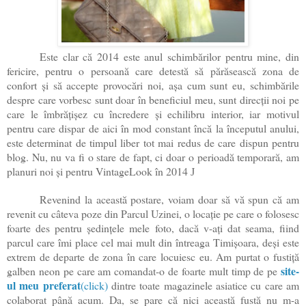
Este clar că 2014 este anul schimbărilor pentru mine, din
fericire, pentru o persoană care detestă să părăsească zona de
confort și să accepte provocări noi, așa cum sunt eu, schimbările
despre care vorbesc sunt doar în beneficiul meu, sunt direcții noi pe
care le îmbrățișez cu încredere și echilibru interior, iar motivul
pentru care dispar de aici în mod constant încă la începutul anului,
este determinat de timpul liber tot mai redus de care dispun pentru
blog. Nu, nu va fi o stare de fapt, ci doar o perioadă temporară, am
planuri noi și pentru VintageLook în 2014
J
Revenind la această postare, voiam doar să vă spun că am
revenit cu câteva poze din Parcul Uzinei, o locație pe care o folosesc
foarte des pentru ședințele mele foto, dacă v-ați dat seama, fiind
parcul care îmi place cel mai mult din întreaga Timișoara, deși este
extrem de departe de zona în care locuiesc eu. Am purtat o fustiță
site-
galben neon pe care am comandat-o de foarte mult timp de pe
ul meu preferat
(click)
dintre toate magazinele asiatice cu care am
colaborat până acum. Da, se pare că nici această fustă nu m-a