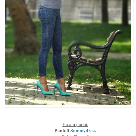
Eu am purtat:
Pantofi
Sammydress