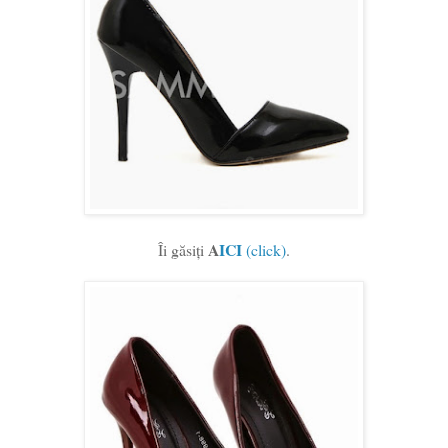
A
ICI
Îi găsiți
(click)
.