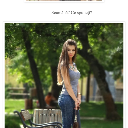
Seamănă? Ce spuneți?