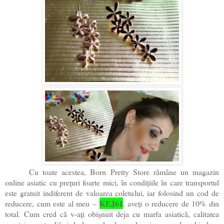
Cu toate acestea, Born Pretty Store rămâne un magazin
online asiatic cu prețuri foarte mici, în condițiile în care transportul
este gratuit indiferent de valoarea coletului, iar folosind un cod de
KEJ61
reducere, cum este al meu –
, aveți o reducere de 10% din
total. Cum cred că v-ați obișnuit deja cu marfa asiatică, calitatea