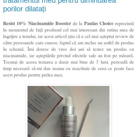
tratamentul meu pentru diminuarea
porilor dilatați
Resist
10% Niacinamide Booster
Paulas Choice
de la
reprezintă
în momentul de față produsul cel mai interesant din rutina mea de
îngrijire a tenului, iar acest articol știu că e cel mai așteptat review de
către persoanele care cunosc faptul că am inclus un astfel de produs
în schemă. Îmi doresc de vreo doi ani să testez un produs cu
niacinamide, iar așteptările privind efectele sale au fost pe măsură.
Tocmai de aceea testarea a durat mai bine de 3 luni, perioadă de
timp necesară să-mi dau seama cu exactitate de ceea ce poate face
acest produs pentru pielea mea.