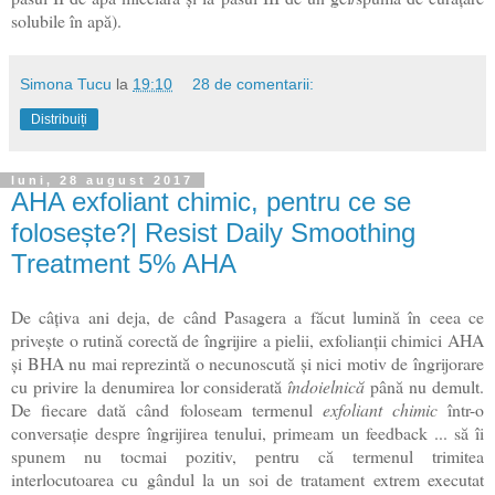
solubile în apă)
.
Simona Tucu
la
19:10
28 de comentarii:
Distribuiți
luni, 28 august 2017
AHA exfoliant chimic, pentru ce se
folosește?| Resist Daily Smoothing
Treatment 5% AHA
De câțiva ani deja, de când Pasagera a făcut lumină în ceea ce
privește o rutină corectă de îngrijire a pielii, exfolianții chimici AHA
și BHA nu mai reprezintă o necunoscută și nici motiv de îngrijorare
cu privire la denumirea lor considerată
îndoielnică
până nu demult.
De fiecare dată când foloseam termenul
exfoliant chimic
într-o
conversație despre îngrijirea tenului, primeam un feedback ... să îi
spunem nu tocmai pozitiv, pentru că termenul trimitea
interlocutoarea cu gândul la un soi de tratament extrem executat