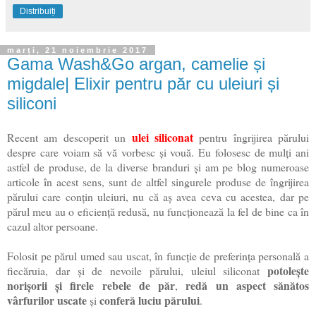
Distribuiți
marți, 21 noiembrie 2017
Gama Wash&Go argan, camelie și
migdale| Elixir pentru păr cu uleiuri și
siliconi
ulei siliconat
Recent am descoperit un
pentru îngrijirea părului
despre care voiam să vă vorbesc și vouă. Eu folosesc de mulți ani
astfel de produse, de la diverse branduri și am pe blog numeroase
articole în acest sens, sunt de altfel singurele produse de îngrijirea
părului care conțin uleiuri, nu că aș avea ceva cu acestea, dar pe
părul meu au o eficiență redusă, nu funcționează la fel de bine ca în
cazul altor persoane.
Folosit pe părul umed sau uscat, în funcție de preferința personală a
potolește
fiecăruia, dar și de nevoile părului, uleiul siliconat
norișorii și firele rebele de păr
redă un aspect sănătos
,
vârfurilor uscate
conferă luciu părului
și
.