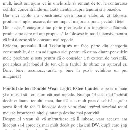
mult, încât am ajuns ca în unele zile să renunț de tot la conturarea
ochilor, concentrându-mi toată atenția asupra tenului și a buzelor.
Dar nici acolo nu construiesc ceva foarte elaborat, ci folosesc
produse simple, ușoare, dar cu impact major asupra aspectului feței.
Din această categorie fac parte produsele din imaginea alăturată,
produse pe care mi-am propus să le folosesc în mod intensiv, pentru
că îmi doresc să le consum mai repede.
pensula Real Techniques
Evident,
nu face parte din categoria
consumabile, dar am adăugat-o aici pentru că e una dintre pensulele
mele preferate și asta pentru că o consider a fi extrem de versatilă,
pot aplica atât fondul de ten cât și fardul de obraz cu ajutorul ei.
Bine, bine, recunosc, arăta și bine în poză, echilibra un pic
imaginea!
Fondul de ten Double Wear Light
Estee Lauder
e pe terminate
și e musai să-l consum cât mai repede. Nuanța #3 este mai închisă
decât culoarea tenului meu, dar #2 este mult prea deschisă, așadar
acest fond de ten îl folosesc doar vara când,
vrând
-nevrând tenul
meu se bronzează nițel și nuanța devine mai potrivită.
Despre el vreau să vă mărturisesc că îl iubesc, vara aceasta am
început să-l apreciez mai mult decât pe clasicul DW, după care știți