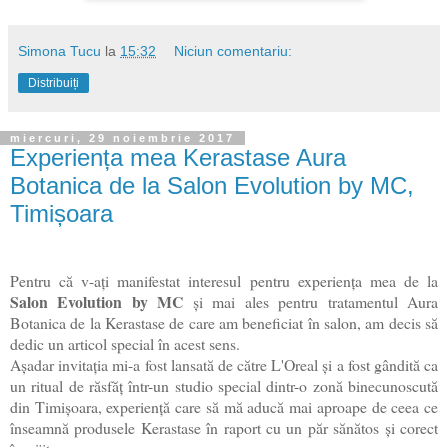
Simona Tucu
la
15:32
Niciun comentariu:
Distribuiți
miercuri, 29 noiembrie 2017
Experiența mea Kerastase Aura
Botanica de la Salon Evolution by MC,
Timișoara
Pentru c
ă v-ați manifestat interesul pentru experiența mea de la
Salon Evolution by MC
și mai ales pentru tratamentul Aura
Botanica de la Kerastase de care am beneficiat în salon, am decis să
dedic un articol special în acest sens.
Așadar invitația mi-a fost lansată de către L'Oreal și a fost gândită ca
un ritual de răsfăț într-un studio special dintr-o zonă binecunoscută
din Timișoara, experiență care să mă aducă mai aproape de ceea ce
înseamnă produsele Kerastase în raport cu un păr sănătos și corect