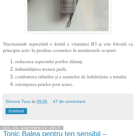
Niacinamide reprezintă o formă a vitaminei B3 și este folosită ca
principiu activ în produse cosmetice în următoarele scopuri:
reducerea aspectului porilor dilatați,
îmbunătățirea texturii pielii,
combaterea ridurilor și a semnelor de îmbătrânire a tenului,
estomparea petelor post acnee.
Simona Tucu
la
09:05
47 de comentarii:
Distribuiți
joi, 21 septembrie 2017
Tonic Balea pentru ten sensibil –