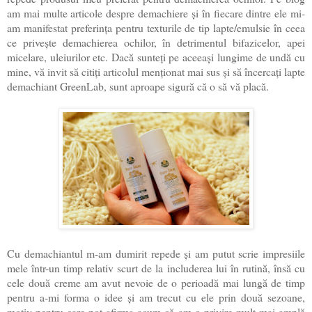
am mai multe articole despre demachiere și în fiecare dintre ele mi-
am manifestat preferința pentru texturile de tip lapte/emulsie în ceea
ce privește demachierea ochilor, în detrimentul bifazicelor, apei
micelare, uleiurilor etc. Dacă sunteți pe aceeași lungime de undă cu
mine, vă invit să citiți articolul menționat mai sus și să încercați lapte
demachiant GreenLab, sunt aproape sigură că o să vă placă.
Cu demachiantul m-am dumirit repede și am putut scrie impresiile
mele într-un timp relativ scurt de la includerea lui în rutină, însă cu
cele două creme am avut nevoie de o perioadă mai lungă de timp
pentru a-mi forma o idee și am trecut cu ele prin două sezoane,
motiv pentru care pot afirma acum că am o privire mult mai amplă