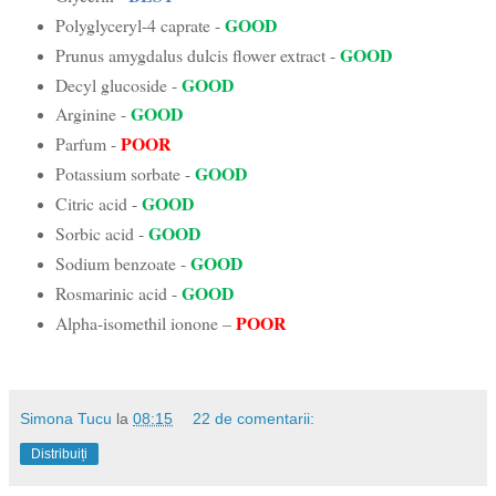
GOOD
Polyglyceryl-4 caprate -
GOOD
Prunus amygdalus dulcis flower extract -
GOOD
Decyl glucoside -
GOOD
Arginine -
POOR
Parfum -
GOOD
Potassium sorbate -
GOOD
Citric acid -
GOOD
Sorbic acid -
GOOD
Sodium benzoate -
GOOD
Rosmarinic acid -
POOR
Alpha-isomethil ionone –
Simona Tucu
la
08:15
22 de comentarii:
Distribuiți