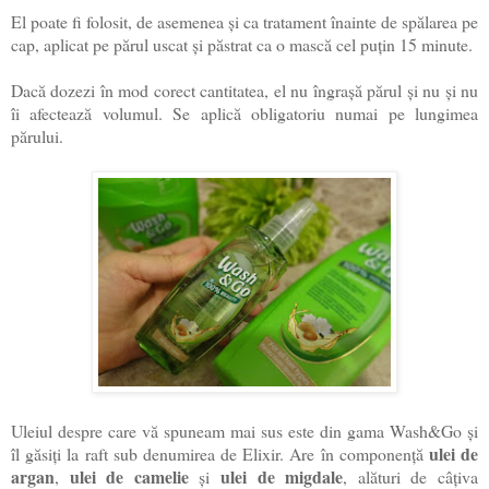
El poate fi folosit, de asemenea și ca tratament înainte de spălarea pe
cap, aplicat pe părul uscat și păstrat ca o mască cel puțin 15 minute.
Dacă dozezi în mod corect cantitatea, el nu îngrașă părul și nu și nu
îi afectează volumul. Se aplică obligatoriu numai pe lungimea
părului.
Uleiul despre care vă spuneam mai sus este din gama Wash&Go și
ulei de
îl găsiți la raft sub denumirea de Elixir. Are în componență
argan
ulei de camelie
ulei de migdale
,
și
, alături de câțiva