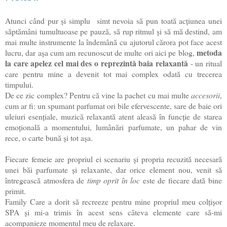
Atunci când pur și simplu simt nevoia să pun toată acțiunea unei
săptămâni tumultuoase pe pauză, să rup ritmul și să mă destind, am
mai multe instrumente la
îndemână cu ajutorul cărora pot face acest
metoda
lucru, dar așa cum am recunoscut de multe ori aici pe blog,
la care apelez cel mai des o reprezintă baia relaxantă
- un ritual
care pentru mine a devenit tot mai complex odată cu trecerea
timpului.
De ce zic complex? Pentru că vine la pachet cu mai multe
accesorii
,
cum ar fi: un spumant parfumat ori bile efervescente, sare de baie ori
uleiuri esențiale, muzică relaxantă atent aleasă în funcție de starea
emoțională a momentului, lumânări parfumate, un pahar de vin
rece, o carte bună și tot așa.
Fiecare femeie are propriul ei scenariu și propria recuzită necesară
unei băi parfumate și relaxante, dar orice element nou, venit să
întregească atmosfera de
timp oprit în loc
este de fiecare dată bine
primit.
Family Care a dorit să recreeze pentru mine propriul meu colțișor
SPA și mi-a trimis în acest sens câteva elemente care să-mi
acompanieze momentul meu de relaxare.