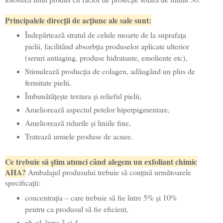
Principalele direcții de acțiune ale sale sunt:
Îndepărtează stratul de celule moarte de la suprafața
pielii, facilitând absorbția produselor aplicate ulterior
(seruri antiaging, produse hidratante, emoliente etc),
Stimulează producția de colagen, adăugând un plus de
fermitate pielii,
Îmbunătățește textura și relieful pielii,
Ameliorează aspectul petelor hiperpigmentare,
Ameliorează ridurile și liniile fine,
Tratează urmele produse de acnee.
Ce trebuie să știm atunci când alegem un exfoliant chimic
AHA?
Ambalajul produsului trebuie să conțină următoarele
specificații:
concentrația – care trebuie să fie între 5% și 10%
pentru ca produsul să fie eficient,
ph-ul, între 3 și 4,