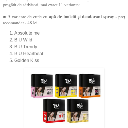
pregătit de sărbători, mai exact 11 variante:
apă de toaletă și deodorant spray
➽ 5 variante de cutie cu
- preț
recomandat - 48 lei:
Absolute me
B.U Wild
B.U Trendy
B.U Heartbeat
Golden Kiss