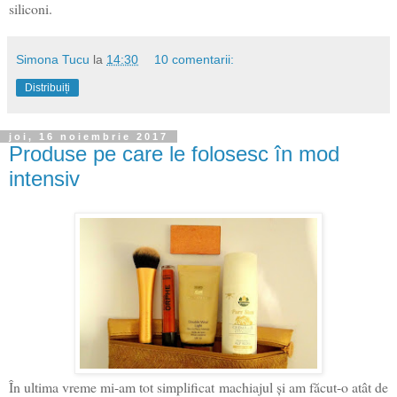
siliconi.
Simona Tucu
la
14:30
10 comentarii:
Distribuiți
joi, 16 noiembrie 2017
Produse pe care le folosesc în mod
intensiv
În ultima vreme mi-am tot simplificat machiajul și am făcut-o atât de