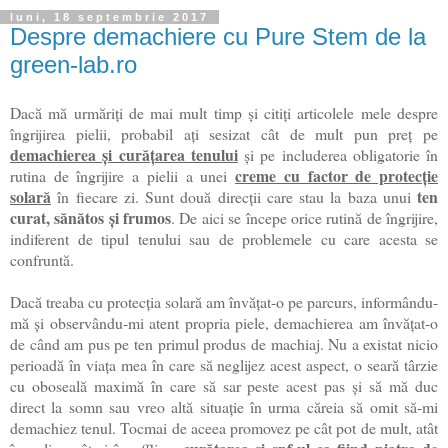
luni, 18 septembrie 2017
Despre demachiere cu Pure Stem de la
green-lab.ro
Dac
ă mă urmăriți de mai mult timp și citiți articolele mele despre
îngrijirea pielii, probabil ați sesizat cât de mult pun preț pe
demachierea și curățarea tenului
și pe includerea obligatorie în
creme cu factor de protecție
rutina de îngrijire a pielii a unei
solară
ten
în fiecare zi. Sunt două direcții care stau la baza unui
curat, sănătos și frumos
. De aici se începe orice rutină de îngrijire,
indiferent de tipul tenului sau de problemele cu care acesta se
confruntă.
Dacă treaba cu protecția solară am învățat-o pe parcurs, informându-
mă și observându-mi atent propria piele, demachierea am învățat-o
de când am pus pe ten primul produs de machiaj. Nu a existat nicio
perioadă în viața mea în care să neglijez acest aspect, o seară târzie
cu oboseală maximă în care să sar peste acest pas și să mă duc
direct la somn sau vreo altă situație în urma căreia să omit să-mi
demachiez tenul. Tocmai de aceea promovez pe cât pot de mult, atât