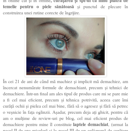
, curățarea și spf-ul ca fiind piatra de
în online cât și în offline
temelie pentru o piele sănătoasă
și punctul de plecare în
construirea unei rutine corecte de îngrijire.
În cei 21 de ani de când mă machiez și implicit mă demachiez, am
încercat nenumărate formule de demachiant, precum și tehnici de
demachiere. Într-un final am ales tipul de produs care mi se pare mie
a fi cel mai eficient, precum și tehnica potrivită, aceea care îmi
curăță ochii și pielea cel mai bine, fără să o agresez și fără să petrec
o veșnicie în fața oglinzii. Așadar, precum deja ați ghicit, pentru că
am o mulțime de review-uri pe blog, cel mai eficient produs de
laptele demachiat
demachiere pentru mine îl constituie
, (urmat la
pasul II de apa micelară și la pasul III de un gel/spumă de curățare