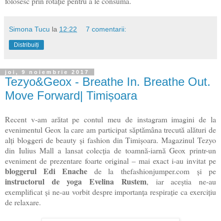
folosesc prin rotație pentru a le consuma.
Simona Tucu
la
12:22
7 comentarii:
Distribuiți
joi, 9 noiembrie 2017
Tezyo&Geox - Breathe In. Breathe Out.
Move Forward| Timișoara
Recent v-am ar
ătat pe contul meu de instagram imagini de la
evenimentul Geox la care am participat săptămâna trecută alături de
alți bloggeri de beauty și fashion din Timișoara. Magazinul Tezyo
din Iulius Mall a lansat colecția de toamnă-iarnă Geox printr-un
eveniment de prezentare foarte original – mai exact i-au invitat pe
bloggerul Edi Enache
de la
thefashionjumper.com
și pe
instructorul de yoga Evelina Rustem
, iar aceștia ne-au
exemplificat și ne-au vorbit despre importanța respirație ca exercițiu
de relaxare.