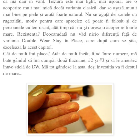
că mă dau în vânt. Textura este mai light, mai ușoară, are o
acoperire mult mai mică decât varianta clasică, dar se așază muult
mai bine pe piele și arată foarte natural. Nu se agață de zonele cu
rugozități, motiv pentru care apreciez că poate fi folosit și de
persoanele cu ten uscat, atât timp cât nu-și doresc o acoperire foarte
mare. Rezistența? Deocamdată nu văd nicio diferență față de
varianta Double Wear Stay in Place, care după cum se știe,
excelează la acest capitol.
Cât de mult îmi place? Atât de mult încât, fiind între numere, mă
bate gândul să îmi cumpăr două flacoane, #2 și #3 și să le amestec
într-o sticlă de DW. Mă tot gândesc la asta, deși investiția va fi destul
de mare...