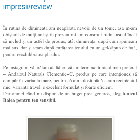
impresii/review
În rutina de dimineață am neapărată nevoie de un tonic, așa m-am
obișnuit de mulți ani și în prezent mi-am construit rutina astfel încât
să includ și un astfel de produs, atât dimineața, după cum spuneam
mai sus, dar și seara după curățarea tenului cu un gel/săpun de față,
pentru reechilibrarea ph-ului.
Pe instagram vă arătam alaltăieri că am terminat tonicul meu preferat
– Andaloul Naturals Clementic+C, produs pe care intenționez să
cumpăr în varianta mare, pentru că am folosit până acum recipientul
mic, varianta travel, e excelent formulat și foarte eficient.
tonicul
Dar atunci când nu dispun de un buget prea generos, aleg
Balea pentru ten sensibil
.