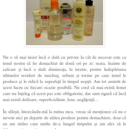
Nu o să mai insist încă o dată cu privire la cât de necesar este ca
tenul nostru să fie demachiat de două ori pe zi: seara, înainte de
culcare și încă o dată dimineața, la trezire, pentru îndepărtarea
ultimelor reziduri de machiaj, sebum și toxine pe care tenul le
produce și le ridică la suprafață în timpul nopții. Am tot amintit de
acest lucru cu fiecare ocazie posibilă. Nu cred că mai există femei
care nu înțeleg că acest pas este obligatoriu, dar sunt sigură că încă
mai există delăsare, superficialitate, lene, neglijență...
În sfârșit, întorcându-mă la rutina mea, vreau să menționez că nu e
nevoie nici pe departe de atâtea produse pentru demachiere, doar că
eu am strâns cam multe de-a lungul timpului și am ales să le