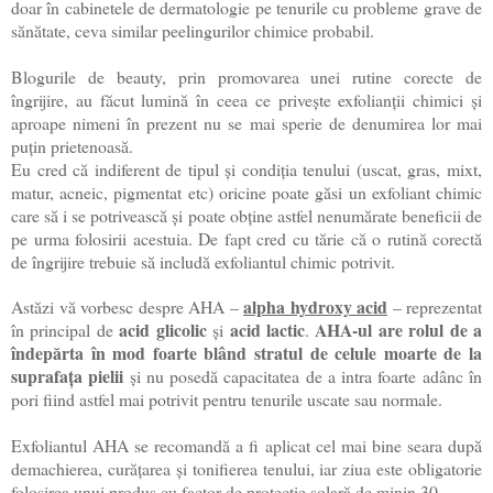
doar în cabinetele de dermatologie pe tenurile cu probleme grave de
sănătate, ceva similar peelingurilor chimice probabil.
Blogurile de beauty, prin promovarea unei rutine corecte de
îngrijire, au făcut lumină în ceea ce privește exfolianții chimici și
aproape nimeni în prezent nu se mai sperie de denumirea lor mai
puțin prietenoasă.
Eu cred că indiferent de tipul și condiția tenului (uscat, gras, mixt,
matur, acneic, pigmentat etc) oricine poate găsi un exfoliant chimic
care să i se potrivească și poate obține astfel nenumărate beneficii de
pe urma folosirii acestuia. De fapt cred cu tărie că o rutină corectă
de îngrijire trebuie să includă exfoliantul chimic potrivit.
alpha hydroxy acid
Astăzi vă vorbesc despre AHA –
– reprezentat
acid glicolic
acid lactic
AHA-ul are rolul de a
în principal de
și
.
îndepărta în mod foarte blând stratul de celule moarte de la
suprafața pielii
și nu posedă capacitatea de a intra foarte adânc în
pori fiind astfel mai potrivit pentru tenurile uscate sau normale.
Exfoliantul AHA se recomandă a fi aplicat cel mai bine seara după
demachierea, curățarea și tonifierea tenului, iar ziua este obligatorie
folosirea unui produs cu factor de protecție solară de minin 30.