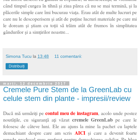
când timpul curgea în tihnă și ziua părea că nu se mai termină, și la
plăcerile simple care îmi bucurau viața. Erau atât de multe lucruri pe
care nu le descoperisem și atât de puține lucruri materiale pe care mi
le doream și știam cu toții să trăim atât de frumos în simplitatea
gândurilor și a simțirilor noastre...
Simona Tucu
la
13:48
11 comentarii:
Distribuiți
marți, 12 decembrie 2017
Cremele Pure Stem de la GreenLab cu
celule stem din plante - impresii/review
contul meu de instagram
Dacă mă urmăriți pe
, acolo unde postez
cremele GreenLab
noutățile, cu siguranță ați văzut
pe care le
folosesc de câteve luni. Ele au ajuns la mine la pachet cu laptele
AICI
demachiant despre care am scris
și care a devenit foarte
repede produsul meu preferat pentru demachierea ochilor. Pe blog