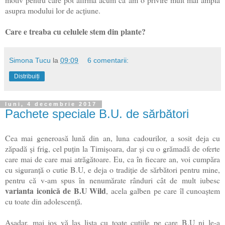
asupra modului lor de acțiune.
Care e treaba cu celulele stem din plante?
Simona Tucu
la
09:09
6 comentarii:
Distribuiți
luni, 4 decembrie 2017
Pachete speciale B.U. de sărbători
Cea mai generoasă lună din an, luna cadourilor, a sosit deja cu
zăpadă și frig, cel puțin la Timișoara, dar și cu o grămadă de oferte
care mai de care mai atrăgătoare. Eu, ca în fiecare an, voi cumpăra
cu siguranță o cutie B.U, e deja o tradiție de sărbători pentru mine,
pentru că v-am spus în nenumărate rânduri cât de mult iubesc
varianta iconică de B.U Wild
, acela galben pe care îl cunoaștem
cu toate din adolescență.
Așadar, mai jos vă las lista cu toate cutiile pe care B.U ni le-a