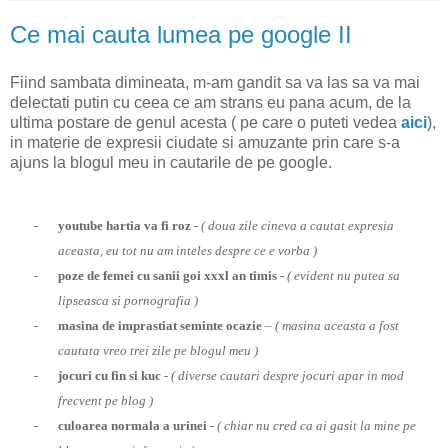
Ce mai cauta lumea pe google II
Fiind sambata dimineata, m-am gandit sa va las sa va mai
delectati putin cu ceea ce am strans eu pana acum, de la
ultima postare de genul acesta ( pe care o puteti vedea
aici
),
in materie de expresii ciudate si amuzante prin care s-a
ajuns la blogul meu in cautarile de pe google.
-
youtube hartia va fi roz
-
( doua zile cineva a cautat expresia
aceasta, eu tot nu am inteles despre ce e vorba )
-
poze de femei cu sanii goi xxxl an timis
-
( evident nu putea sa
lipseasca si pornografia )
-
masina de imprastiat seminte ocazie
–
( masina aceasta a fost
cautata vreo trei zile pe blogul meu )
-
jocuri cu fin si kuc
-
( diverse cautari despre jocuri apar in mod
frecvent pe blog )
-
culoarea normala a urinei
- ( chiar nu cred ca ai gasit la mine pe