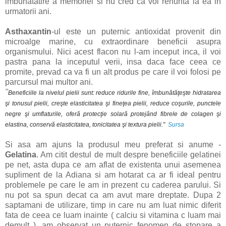
imbunatatire a memoriei si nu cred ca voi renunta la ea in
urmatorii ani.
Asthaxantin
-ul este un puternic antioxidat provenit din
microalge marine, cu extraordinare beneficii asupra
organismului. Nici acest flacon nu l-am inceput inca, il voi
pastra pana la inceputul verii, insa daca face ceea ce
promite, prevad ca va fi un alt produs pe care il voi folosi pe
parcursul mai multor ani.
"
Beneficiile la nivelul pielii sunt: reduce ridurile fine, îmbunătăţeşte hidratarea
şi tonusul pielii, creşte elasticitatea şi fineţea pielii, reduce coşurile, punctele
negre şi umflaturile, oferă protecţie solară protejând fibrele de colagen şi
elastina, conservă elasticitatea, tonicitatea şi textura pielii."
Sursa
Si asa am ajuns la produsul meu preferat si anume -
Gelatina
. Am citit destul de mult despre beneficiile gelatinei
pe net, asta dupa ce am aflat de existenta unui asemenea
supliment de la Adiana si am hotarat ca ar fi ideal pentru
problemele pe care le am in prezent cu caderea parului. Si
nu pot sa spun decat ca am avut mare dreptate. Dupa 2
saptamani de utilizare, timp in care nu am luat nimic diferit
fata de ceea ce luam inainte ( calciu si vitamina c luam mai
demult ), am observat un puternic fenomen de stopare a