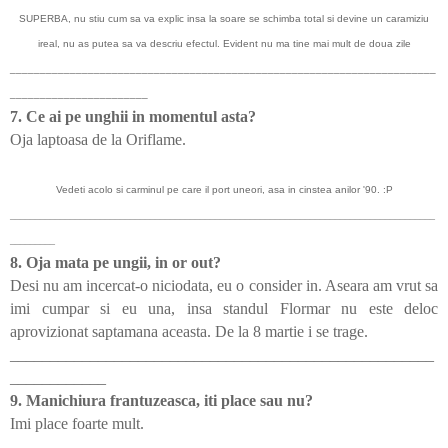
SUPERBA, nu stiu cum sa va explic insa la soare se schimba total si devine un caramiziu
ireal, nu as putea sa va descriu efectul. Evident nu ma tine mai mult de doua zile
_______________________________________________________________________
_______________________
7. Ce ai pe unghii in momentul asta?
Oja laptoasa de la Oriflame.
Vedeti acolo si carminul pe care il port uneori, asa in cinstea anilor '90. :P
_____________________________________________________________________________________
_________
8. Oja mata pe ungii, in or out?
Desi nu am incercat-o niciodata, eu o consider in. Aseara am vrut sa
imi cumpar si eu una, insa standul Flormar nu este deloc
aprovizionat saptamana aceasta. De la 8 martie i se trage.
_____________________________________________________
____________
9. Manichiura frantuzeasca, iti place sau nu?
Imi place foarte mult.