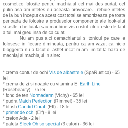
cosmetice folosite pentru machiajul cel mai des purtat, cel
putin asa am inteles eu aceasta provocare. Trebuie inteles
de la bun inceput ca acest cost total se amortizeaza pe toata
perioada de folosire a produselor componente ale look-ului
si astfel cheltuiala sau mai bine zis costul zilnic este de fapt
altul, mai greu insa de calculat.
Nu am pus aici demachiantul si tonicul pe care le
folosesc in fiecare dimineata, pentru ca am vazut ca nicio
bloggerita nu a facut-o, astfel incat m-am limitat la baza de
machiaj si machiajul in sine:
* crema contur de ochi
Vis de albastrele
(SpaRustica) - 65
lei
* crema de zi si noapte cu vitamina E
Earth Line
(Rosebeauty) - 75 lei
* fond de ten
Normaderm
(Vichy) - 65 lei
* pudra
Match Perfection
(Rimmel) - 35 lei
* blush
Candid Coral
(Elf) - 18 lei
*
primer de ochi
(Elf) - 8 lei
* creion Ada - 2 lei
* paleta
Sleek Oh so special
(3 culori) - 36 lei