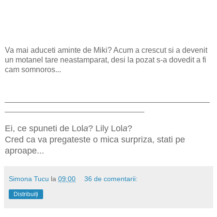
Va mai aduceti aminte de Miki? Acum a crescut si a devenit
un motanel tare neastamparat, desi la pozat s-a dovedit a fi
cam somnoros...
_______________________________________________
________________________________
Ei, ce spuneti de Lol
a
? Lily Lol
a
?
Cred ca va pregateste o mica surpriza, stati pe
aproape...
Simona Tucu
la
09:00
36 de comentarii:
Distribuiți