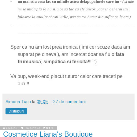
-
nu mai stiu cesa fac cu miinile astea defapt palmele care im
-
( si mie
mi se intampla sa nu stiu ce sa fac cu ele uneori, dar in general imi
folosesc la muulte chestii utile, asa ca ma bucur din suflet ca le am )
_________________________________________________________
_________________________________
Sper ca nu am fost prea ironica ( imi cer scuze daca am
suparat pe cineva ), am incercat doar sa fiu o
fata
frumusica, simpatica si fericita
!!!! :)
Va pup, week-end placut tuturor celor care treceti pe
aici!!!
Simona Tucu
la
09:09
27 de comentarii:
Distribuiți
vineri, 9 martie 2012
Cosmetice Liana's Boutique