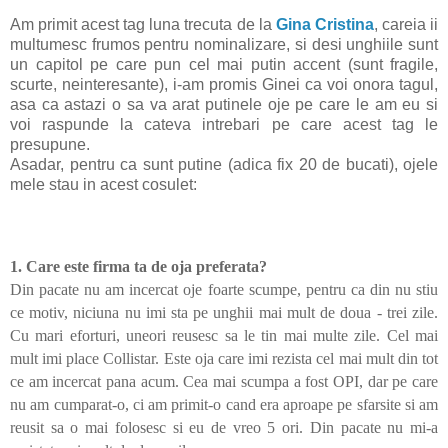
Am primit acest tag luna trecuta de la
Gina Cristina
, careia ii
multumesc frumos pentru nominalizare, si desi unghiile sunt
un capitol pe care pun cel mai putin accent (sunt fragile,
scurte, neinteresante), i-am promis Ginei ca voi onora tagul,
asa ca astazi o sa va arat putinele oje pe care le am eu si
voi raspunde la cateva intrebari pe care acest tag le
presupune.
Asadar, pentru ca sunt putine (adica fix 20 de bucati), ojele
mele stau in acest cosulet:
1. Care este firma ta de oja preferata?
Din pacate nu am incercat oje foarte scumpe, pentru ca din nu stiu
ce motiv, niciuna nu imi sta pe unghii mai mult de doua - trei zile.
Cu mari eforturi, uneori reusesc sa le tin mai multe zile. Cel mai
mult imi place Collistar. Este oja care imi rezista cel mai mult din tot
ce am incercat pana acum. Cea mai scumpa a fost OPI, dar pe care
nu am cumparat-o, ci am primit-o cand era aproape pe sfarsite si am
reusit sa o mai folosesc si eu de vreo 5 ori. Din pacate nu mi-a