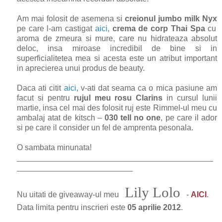
Am mai folosit de asemena si
creionul jumbo milk Nyx
pe care l-am castigat
aici
,
crema de corp Thai Spa
cu
aroma de zmeura si mure, care nu hidrateaza absolut
deloc, insa miroase incredibil de bine si in
superficialitetea mea si acesta este un atribut important
in aprecierea unui produs de beauty.
Daca ati citit
aici
, v-ati dat seama ca o mica pasiune am
facut si pentru
rujul meu rosu Clarins
in cursul lunii
martie, insa cel mai des folosit ruj este Rimmel-ul meu cu
ambalaj atat de kitsch –
030
tell no one
, pe care il ador
si pe care il consider un fel de amprenta pesonala.
O sambata minunata!
____________________________________________
__________________________
Lily Lolo
Nu uitati de giveaway-ul meu
-
AICI
.
Data limita pentru inscrieri este
05 aprilie 2012
.