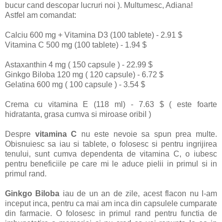
bucur cand descopar lucruri noi ). Multumesc, Adiana!
Astfel am comandat:
Calciu 600 mg + Vitamina D3 (100 tablete) - 2.91 $
Vitamina C 500 mg (100 tablete) - 1.94 $
Astaxanthin 4 mg ( 150 capsule ) - 22.99 $
Ginkgo Biloba 120 mg ( 120 capsule) - 6.72 $
Gelatina 600 mg ( 100 capsule ) - 3.54 $
Crema cu vitamina E (118 ml) - 7.63 $ ( este foarte
hidratanta, grasa cumva si miroase oribil )
Despre
vitamina C
nu este nevoie sa spun prea multe.
Obisnuiesc sa iau si tablete, o folosesc si pentru ingrijirea
tenului, sunt cumva dependenta de vitamina C, o iubesc
pentru beneficiile pe care mi le aduce pielii in primul si in
primul rand.
Ginkgo Biloba
iau de un an de zile, acest flacon nu l-am
inceput inca, pentru ca mai am inca din capsulele cumparate
din farmacie. O folosesc in primul rand pentru functia de