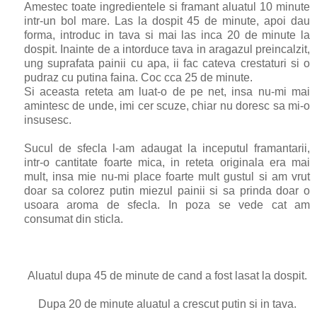
Amestec toate ingredientele si framant aluatul 10 minute
intr-un bol mare. Las la dospit 45 de minute, apoi dau
forma, introduc in tava si mai las inca 20 de minute la
dospit. Inainte de a intorduce tava in aragazul preincalzit,
ung suprafata painii cu apa, ii fac cateva crestaturi si o
pudraz cu putina faina. Coc cca 25 de minute.
Si aceasta reteta am luat-o de pe net, insa nu-mi mai
amintesc de unde, imi cer scuze, chiar nu doresc sa mi-o
insusesc.
Sucul de sfecla l-am adaugat la inceputul framantarii,
intr-o cantitate foarte mica, in reteta originala era mai
mult, insa mie nu-mi place foarte mult gustul si am vrut
doar sa colorez putin miezul painii si sa prinda doar o
usoara aroma de sfecla. In poza se vede cat am
consumat din sticla.
Aluatul dupa 45 de minute de cand a fost lasat la dospit.
Dupa 20 de minute aluatul a crescut putin si in tava.