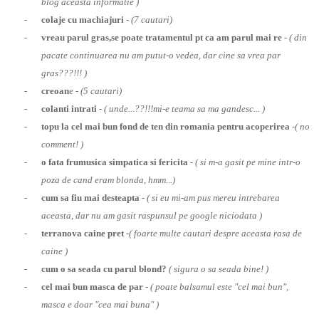
blog aceasta informatie )
-
colaje cu machiajuri
-
(7 cautari)
-
vreau parul gras,se poate tratamentul pt ca am parul mai re
-
( din
pacate continuarea nu am putut-o vedea, dar cine sa vrea par
gras???!!! )
-
creoan
e -
(5 cautari)
-
colanti intrati
-
( unde...??!!!mi-e teama sa ma gandesc... )
-
topu la cel mai bun fond de ten din
romania
pentru acoperirea
-
( no
comment! )
-
o fata frumusica simpatica si fericita
-
( si m-a gasit pe mine intr-o
poza de cand eram blonda, hmm...)
-
cum sa fiu mai desteapta
-
( si eu mi-am pus mereu intrebarea
aceasta, dar nu am gasit raspunsul pe google niciodata )
-
terranova caine pret
-
( foarte multe cautari despre aceasta rasa de
caine )
-
cum o sa seada cu parul blond?
( sigura o sa seada bine! )
-
cel mai bun masca de par
-
( poate balsamul este "cel mai bun",
masca e doar "cea mai buna" )