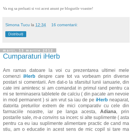
Va rog sa preluati si voi acest anunt pe blogurile voastre!
Simona Tucu
la
12:34
16 comentarii:
Distribuiți
marți, 13 martie 2012
Cumparaturi iHerb
Am ramas datoare la voi cu prezentarea ultimei mele
comenzi
iHerb
despre care tot va vorbeam prin diverse
postari si comentarii. Am dat-o la sfarsitul lunii ianuarie, din
cate imi amintesc si am comandat in primul rand pentru ca
mi se terminasera tabletele de calciu ( din pacate am nevoie
in mod permanent ) si am vrut sa iau de pe
iHerb
neaparat,
datorita preturilor extrem de mici comparativ cu cele din
farmaciile noastre, iar pe langa acesta,
Adiana
, prin
postarile sale,
m-a convins
sa incerc si alte suplimente ( asta
pentru ca eu iau suplimente alimentare practic de cand ma
stiu, am o educatie in acest sens de mic copil si tare ma