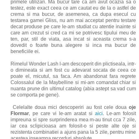
primele utilizari. Ma bucur tare ca am avut ocazia sa o
testez, este exact ceea ce am cautat eu de la o astfel de
crema si ma bucur, de asemenea, ca dupa esecul cu
testarea gamei Gliss, nu am mai acceptat pentru testare
decat produse pe care le-am studiat cu atentie inainte si
care am crezut si cred ca mi se potrivesc tipului meu de
ten, par, stil de viata, asa incat si aceasta crema s-a
dovedit o foarte buna alegere si inca ma bucur de
beneficiile ei.
Rimelul Wonder Lash l-am descoperit din plictiseala, intr-
o dimineata si am fost cu adevarat socata de ceea ce
poate el, micutul, sa faca. Am abandonat fara regrete
Colossalul de la Maybelline si mi-am comandat chiar si
nuanta prune din ultimul catalog (abia astept sa vad cum
se comporta pe gene).
Celelalte doua mici descoperiri au fost cele doua
oje
Flormar
, pe care vi le-am aratat si
aici
. Le-am folosit
impreuna si spre surprinderea mea m-au tinut cca 7 zile,
iar cea sclipicioasa am folosit-o si peste alte oje si
rezistenta combinatiei a ajuns pana la 5 zile, pentru mine
acestea inseamna recorduri absolute.