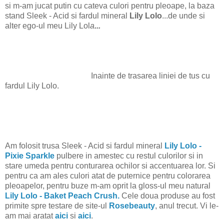
si m-am jucat putin cu cateva culori pentru pleoape, la baza
stand Sleek - Acid si fardul mineral
Lily Lolo
...de unde si
alter ego-ul meu Lily Lol
a
...
Inainte de trasarea liniei de tus cu
fardul Lily Lolo.
Am folosit trusa Sleek - Acid si fardul mineral
Lily Lolo -
Pixie Sparkle
pulbere in amestec cu restul culorilor si in
stare umeda pentru conturarea ochilor si accentuarea lor. Si
pentru ca am ales culori atat de puternice pentru colorarea
pleoapelor, pentru buze m-am oprit la gloss-ul meu natural
Lily Lolo - Baket Peach Crush.
Cele doua produse au fost
primite spre testare de site-ul
Rosebeauty
, anul trecut. Vi le-
am mai aratat
aici
si
aici
.