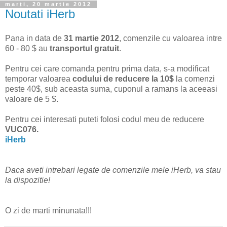
marți, 20 martie 2012
Noutati iHerb
Pana in data de
31 martie 2012
, comenzile cu valoarea intre
60 - 80 $ au
transportul gratuit
.
Pentru cei care comanda pentru prima data, s-a modificat
temporar valoarea
codului de reducere la 10$
la comenzi
peste 40$, sub aceasta suma, cuponul a ramans la aceeasi
valoare de 5 $.
Pentru cei interesati puteti folosi codul meu de reducere
VUC076.
iHerb
Daca aveti intrebari legate de comenzile mele iHerb, va stau
la dispozitie!
O zi de marti minunata!!!