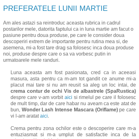
PREFERATELE LUNII MARTIE
Am ales astazi sa reintroduc aceasta rubrica in cadrul
postarilor mele, datorita faptului ca in luna martie am facut o
pasiune pentru doua produse, pe care le consider doua
descoperiri extrem de importante pentru rutina mea si, de
asemena, mi-a fost tare drag sa folosesc inca doua produse
noi, produse despre care o sa va vorbesc putin in
urmatoarele mele randuri.
Luna aceasta am fost pasionata, cred ca in aceeasi
masura, asta pentru ca m-am tot gandit ce anume mi-a
placut mai tare si nu am reusit sa aleg un loc intai, de
crema contur de ochi Vis de albastrele (SpaRustica)
despre care v-am vorbit
aici
si rimelul pe care il folosesc
de mult timp, dar de care habar nu aveam ca este atat de
bun,
Wonder Lash Intense Mascara (Oriflame)
pe care
vi l-am aratat
aici
.
Crema pentru zona ochilor este o descoperire care m-a
entuziasmat si m-a umplut de satisfactie inca de la