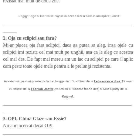
rezistat mai mult de doua zile.
Peggy Sage si Dior mi se cojesc in aceeasi zi in care le-am aplicat, oribil!!!
_____________________________________________________________________________________
_________
2. Oja cu sclipici sau fara?
Mi-ar placea oja fara sclipici, daca as putea sa aleg, insa ojele cu
sclipici imi rezista cel mai mult pe unghii, asa ca le aleg ce acestea
cel mai des. De fapt mai mereu am un lac cu sclipici pe care il aplic
cam peste toate ojele mele pentru a le prelungi rezistenta.
Aceste trei oje sunt primite de la trei bloggerite : SpaRitual de la
Let's make a diva
, Flormar
cu sclipici de la
Fashion Doctor
(vedeti ca o folosesc foarte des) si Miss Sporty de la
Katynel
.
_____________________________________________________________________________________
_________
3. OPI, China Glaze sau Essie?
Nu am incercat decat OPI.
_____________________________________________________