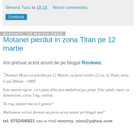
Simona Tucu
la
10:16
Niciun comentariu:
Distribuiți
miercuri, 14 martie 2012
Motanel pierdut in zona Titan pe 12
martie
Am preluat acest anunt de pe blogul
Reviews
:
"
Domnul Miau s-a pierdut pe 12 Martie, in jurul orelor 22.oo, in Titan, zona
Casa Diham – OMV.
Este maron tigrat, cu o pata alba (un medalion) pe piept. Este adult, mare ca
dimensiuni, circa 5 kg, castrat.
Va rog, ajutati-ma sa-l gasesc!
Multumesc oricui doreste sa preia acest anunt pe blogul sau!"
tel. 0752406821
sau
e-mail
nnonny_nico@yahoo.com