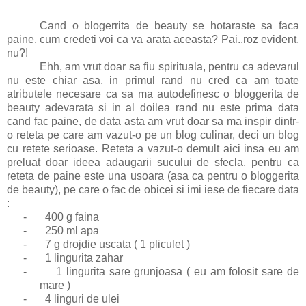
Cand o blogerrita de beauty se hotaraste sa faca
paine, cum credeti voi ca va arata aceasta? Pai..roz evident,
nu?!
Ehh, am vrut doar sa fiu spirituala, pentru ca adevarul
nu este chiar asa, in primul rand nu cred ca am toate
atributele necesare ca sa ma autodefinesc o bloggerita de
beauty adevarata si in al doilea rand nu este prima data
cand fac paine, de data asta am vrut doar sa ma inspir dintr-
o reteta pe care am vazut-o pe un blog culinar, deci un blog
cu retete serioase. Reteta a vazut-o demult aici
insa eu am
preluat doar ideea adaugarii sucului de sfecla, pentru ca
reteta de paine este una usoara (asa ca pentru o bloggerita
de beauty), pe care o fac de obicei si imi iese de fiecare data
:
-
400 g faina
-
250 ml apa
-
7 g drojdie uscata ( 1 pliculet )
-
1 lingurita zahar
-
1 lingurita sare grunjoasa ( eu am folosit sare de
mare )
-
4 linguri de ulei