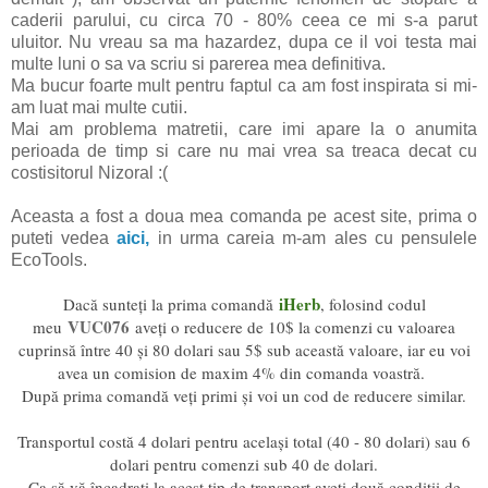
caderii parului, cu circa 70 - 80% ceea ce mi s-a parut
uluitor. Nu vreau sa ma hazardez, dupa ce il voi testa mai
multe luni o sa va scriu si parerea mea definitiva.
Ma bucur foarte mult pentru faptul ca am fost inspirata si mi-
am luat mai multe cutii.
Mai am problema matretii, care imi apare la o anumita
perioada de timp si care nu mai vrea sa treaca decat cu
costisitorul Nizoral :(
Aceasta a fost a doua mea comanda pe acest site, prima o
puteti vedea
aici,
in urma careia m-am ales cu pensulele
EcoTools.
iHerb
Dacă sunteți la prima comandă
, folosind codul
VUC076
meu
aveți o reducere de 10$ la comenzi cu valoarea
cuprinsă între 40 și 80 dolari sau 5$ sub această valoare, iar eu voi
avea un comision de maxim 4% din comanda voastră.
După prima comandă veți primi și voi un cod de reducere similar.
Transportul costă 4 dolari pentru același total (40 - 80 dolari) sau 6
dolari pentru comenzi sub 40 de dolari.
Ca să vă încadrați la acest tip de transport aveți două condiții de