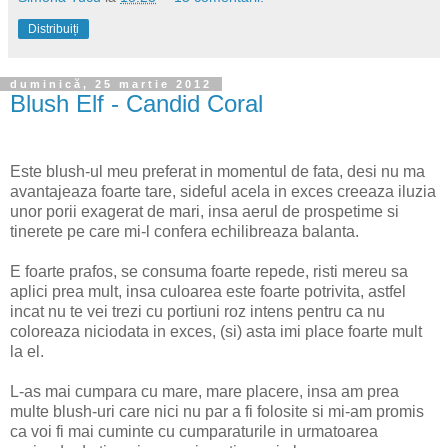
Distribuiți
duminică, 25 martie 2012
Blush Elf - Candid Coral
Este blush-ul meu preferat in momentul de fata, desi nu ma
avantajeaza foarte tare, sideful acela in exces creeaza iluzia
unor porii exagerat de mari, insa aerul de prospetime si
tinerete pe care mi-l confera echilibreaza balanta.
E foarte prafos, se consuma foarte repede, risti mereu sa
aplici prea mult, insa culoarea este foarte potrivita, astfel
incat nu te vei trezi cu portiuni roz intens pentru ca nu
coloreaza niciodata in exces, (si) asta imi place foarte mult
la el.
L-as mai cumpara cu mare, mare placere, insa am prea
multe blush-uri care nici nu par a fi folosite si mi-am promis
ca voi fi mai cuminte cu cumparaturile in urmatoarea