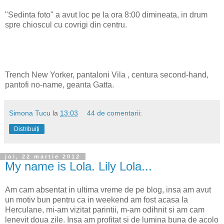
"Sedinta foto" a avut loc pe la ora 8:00 dimineata, in drum
spre chioscul cu covrigi din centru.
Trench New Yorker, pantaloni Vila , centura second-hand,
pantofi no-name, geanta Gatta.
Simona Tucu
la
13:03
44 de comentarii:
Distribuiți
joi, 22 martie 2012
My name is Lola. Lily Lola...
Am cam absentat in ultima vreme de pe blog, insa am avut
un motiv bun pentru ca in weekend am fost acasa la
Herculane, mi-am vizitat parintii, m-am odihnit si am cam
lenevit doua zile. Insa am profitat si de lumina buna de acolo