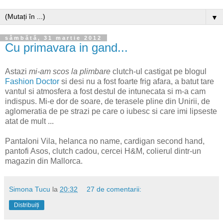
▼
sâmbătă, 31 martie 2012
Cu primavara in gand...
Astazi
mi-am scos la plimbare
clutch-ul castigat pe blogul
Fashion Doctor
si desi nu a fost foarte frig afara, a batut tare
vantul si atmosfera a fost destul de intunecata si m-a cam
indispus. Mi-e dor de soare, de terasele pline din Unirii, de
aglomeratia de pe strazi pe care o iubesc si care imi lipseste
atat de mult ...
Pantaloni Vila, helanca no name, cardigan second hand,
pantofi Asos, clutch cadou, cercei H&M, colierul dintr-un
magazin din Mallorca.
Simona Tucu
la
20:32
27 de comentarii:
Distribuiți