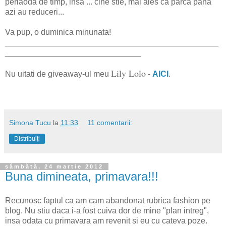
periaoda de timp, insa ... cine stie, mai ales ca parca pana
azi au reduceri...
Va pup, o duminica minunata!
_______________________________________________
______________________________
Lily Lolo
Nu uitati de giveaway-ul meu
-
AICI
.
Simona Tucu
la
11:33
11 comentarii:
Distribuiți
sâmbătă, 24 martie 2012
Buna dimineata, primavara!!!
Recunosc faptul ca am cam abandonat rubrica fashion pe
blog. Nu stiu daca i-a fost cuiva dor de mine "plan intreg",
insa odata cu primavara am revenit si eu cu cateva poze.