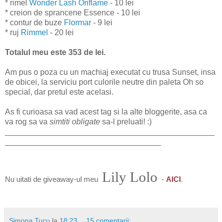
* rimel
Wonder Lash Oriflame
- 10 lei
* creion de sprancene Essence - 10 lei
* contur de buze
Flormar
- 9 lei
* ruj
Rimmel
- 20 lei
Totalul meu este 353 de lei.
Am pus o poza cu un machiaj executat cu trusa Sunset, insa
de obicei, la serviciu port culorile neutre din paleta Oh so
special, dar pretul este acelasi.
As fi curioasa sa vad acest tag si la alte bloggerite, asa ca
va rog sa va
simtiti obligate
sa-l preluati! :)
_______________________________________________
___________________________________
Lily Lolo
Nu uitati de giveaway-ul meu
-
AICI
.
Simona Tucu
la
18:23
15 comentarii: