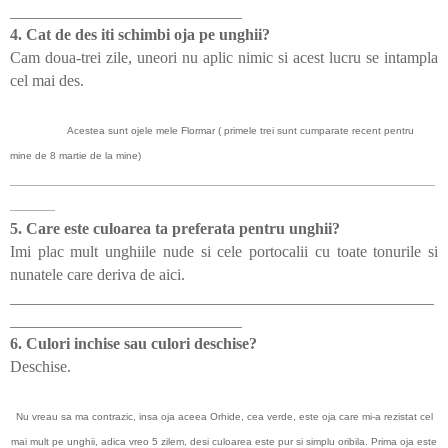
_____________________________
4. Cat de des iti schimbi oja pe unghii?
Cam doua-trei zile, uneori nu aplic nimic si acest lucru se intampla
cel mai des.
Acestea sunt ojele mele Flormar ( primele trei sunt cumparate recent pentru
mine de 8 martie de la mine)
_____________________________________________________________________________________
_________
5. Care este culoarea ta preferata pentru unghii?
Imi plac mult unghiile nude si cele portocalii cu toate tonurile si
nunatele care deriva de aici.
_____________________________________________________
_____________________________
6. Culori inchise sau culori deschise?
Deschise.
Nu vreau sa ma contrazic, insa oja aceea Orhide, cea verde, este oja care mi-a rezistat cel
mai mult pe unghii, adica vreo 5 zilem, desi culoarea este pur si simplu oribila. Prima oja este