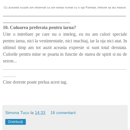
Cu aceasta ocazie am observat ca am ramas numai cu o oja Farmasi, trebuie sa iau masuri.
_____________________________________________________
_____________________________
10. Culoarea preferata pentru iarna?
Uite o intrebare pe care nu o inteleg, eu nu am culori speciale
pentru iarna, nici la vestimentatie, nici machiaj, iar la oja nici atat. In
ultimul timp am tot auzit aceasta expresie si sunt total derutata.
Culorile pentru mine se poarta in functie de starea de spirit si nu de
sezon...
_____________________________________________________________________________________
_________
Cine doreste poate prelua acest tag.
Simona Tucu
la
14:33
16 comentarii:
Distribuiți