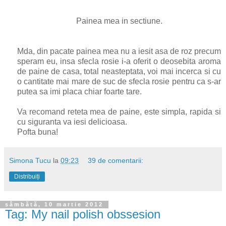
Painea mea in sectiune.
Mda, din pacate painea mea nu a iesit asa de roz precum
speram eu, insa sfecla rosie i-a oferit o deosebita aroma
de paine de casa, total neasteptata, voi mai incerca si cu
o cantitate mai mare de suc de sfecla rosie pentru ca s-ar
putea sa imi placa chiar foarte tare.
Va recomand reteta mea de paine, este simpla, rapida si
cu siguranta va iesi delicioasa.
Pofta buna!
Simona Tucu
la
09:23
39 de comentarii:
Distribuiți
sâmbătă, 10 martie 2012
Tag: My nail polish obssesion