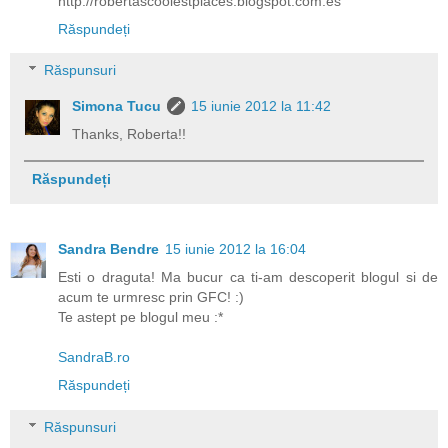
http://robertascoolestplaces.blogspot.com.es
Răspundeți
Răspunsuri
Simona Tucu
15 iunie 2012 la 11:42
Thanks, Roberta!!
Răspundeți
Sandra Bendre
15 iunie 2012 la 16:04
Esti o draguta! Ma bucur ca ti-am descoperit blogul si de
acum te urmresc prin GFC! :)
Te astept pe blogul meu :*
SandraB.ro
Răspundeți
Răspunsuri