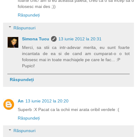
foarte chic! am si eu aceasta paleta, cred ca o sa incep sa o
folosesc mai des ;))
Răspundeți
Răspunsuri
Simona Tucu
13 iunie 2012 la 20:31
Merci, sa stii ca intr-adevar merita, eu sunt foarte
incantata de ea si de cand am cumparat-o o tot
folosesc mai in toate machiajele pe care le fac... :P
Pupici!
Răspundeți
An
13 iunie 2012 la 20:20
Superb :X Pacat ca la ochii mei arata oribil verdele :(
Răspundeți
Răspunsuri