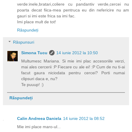
verde:inele,bratari,coliere cu pandantiv verde,cercei nu
poarta decat fiica-mea pentruca eu din nefericire nu am
gauri si imi este frica sa imi fac.
Imi place mult de tot!
Răspundeți
Răspunsuri
Simona Tucu
14 iunie 2012 la 10:50
Multumesc Mariana. Si mie imi plac accesoriile verzi,
mai ales cercerii :P Fiecare cu ale ei! :P Cum de nu ti-ai
facut gaura niciodata pentru cercei? Porti numai
clipsuri daca e, nu?
Te puuup! :)
Răspundeți
Calin Andreea Daniela
14 iunie 2012 la 08:52
Mie imi place maro-ul...