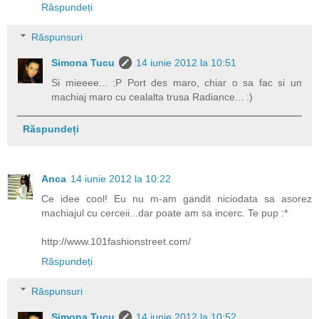
Răspundeți
Răspunsuri
Simona Tucu
14 iunie 2012 la 10:51
Si mieeee... :P Port des maro, chiar o sa fac si un
machiaj maro cu cealalta trusa Radiance... :)
Răspundeți
Anca
14 iunie 2012 la 10:22
Ce idee cool! Eu nu m-am gandit niciodata sa asorez
machiajul cu cerceii...dar poate am sa incerc. Te pup :*
http://www.101fashionstreet.com/
Răspundeți
Răspunsuri
Simona Tucu
14 iunie 2012 la 10:52