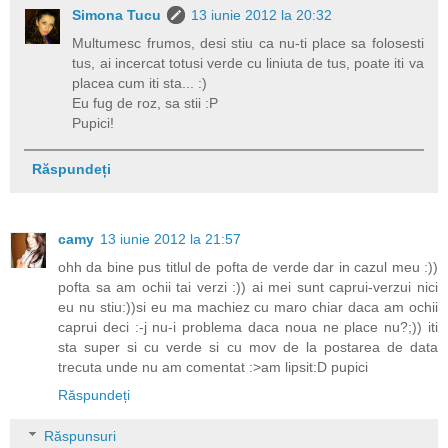
Simona Tucu
13 iunie 2012 la 20:32
Multumesc frumos, desi stiu ca nu-ti place sa folosesti
tus, ai incercat totusi verde cu liniuta de tus, poate iti va
placea cum iti sta... :)
Eu fug de roz, sa stii :P
Pupici!
Răspundeți
camy
13 iunie 2012 la 21:57
ohh da bine pus titlul de pofta de verde dar in cazul meu :))
pofta sa am ochii tai verzi :)) ai mei sunt caprui-verzui nici
eu nu stiu:))si eu ma machiez cu maro chiar daca am ochii
caprui deci :-j nu-i problema daca noua ne place nu?;)) iti
sta super si cu verde si cu mov de la postarea de data
trecuta unde nu am comentat :>am lipsit:D pupici
Răspundeți
Răspunsuri