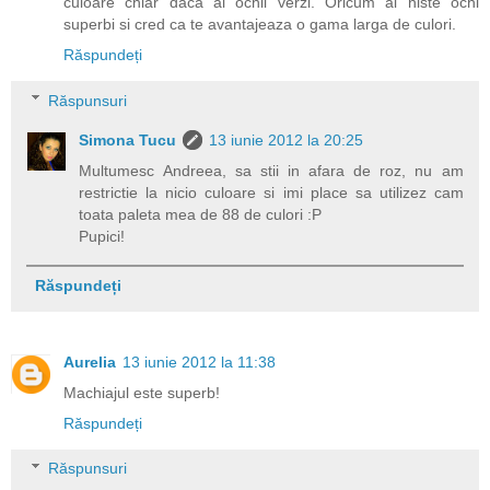
culoare chiar daca ai ochii verzi. Oricum ai niste ochi
superbi si cred ca te avantajeaza o gama larga de culori.
Răspundeți
Răspunsuri
Simona Tucu
13 iunie 2012 la 20:25
Multumesc Andreea, sa stii in afara de roz, nu am
restrictie la nicio culoare si imi place sa utilizez cam
toata paleta mea de 88 de culori :P
Pupici!
Răspundeți
Aurelia
13 iunie 2012 la 11:38
Machiajul este superb!
Răspundeți
Răspunsuri