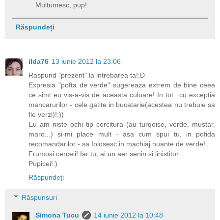
Multumesc, pup!
Răspundeți
ilda76
13 iunie 2012 la 23:06
Raspund "prezent" la intrebarea ta!:D
Expresia "pofta de verde" sugereaza extrem de bine ceea
ce simt eu vis-a-vis de aceasta culoare! In tot...cu exceptia
mancarurilor - cele gatite in bucatarie(acestea nu trebuie sa
fie verzi)!:))
Eu am niste ochi tip corcitura (au turqoise, verde, mustar,
maro...) si-mi place mult - asa cum spui tu, in pofida
recomandarilor - sa folosesc in machiaj nuante de verde!
Frumosi cerceii! Iar tu, ai un aer senin si linistitor...
Pupicei!:)
Răspundeți
Răspunsuri
Simona Tucu
14 iunie 2012 la 10:48