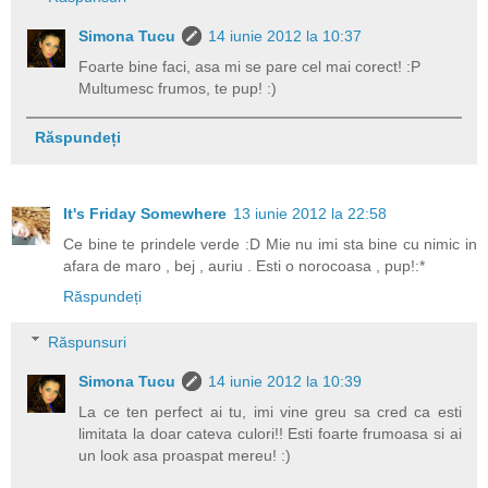
Simona Tucu
14 iunie 2012 la 10:37
Foarte bine faci, asa mi se pare cel mai corect! :P
Multumesc frumos, te pup! :)
Răspundeți
It's Friday Somewhere
13 iunie 2012 la 22:58
Ce bine te prindele verde :D Mie nu imi sta bine cu nimic in
afara de maro , bej , auriu . Esti o norocoasa , pup!:*
Răspundeți
Răspunsuri
Simona Tucu
14 iunie 2012 la 10:39
La ce ten perfect ai tu, imi vine greu sa cred ca esti
limitata la doar cateva culori!! Esti foarte frumoasa si ai
un look asa proaspat mereu! :)