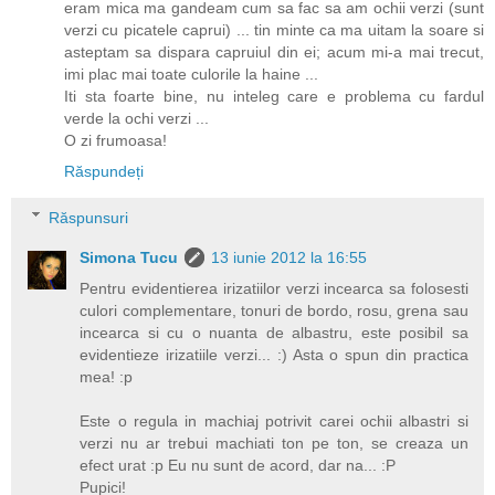
eram mica ma gandeam cum sa fac sa am ochii verzi (sunt
verzi cu picatele caprui) ... tin minte ca ma uitam la soare si
asteptam sa dispara capruiul din ei; acum mi-a mai trecut,
imi plac mai toate culorile la haine ...
Iti sta foarte bine, nu inteleg care e problema cu fardul
verde la ochi verzi ...
O zi frumoasa!
Răspundeți
Răspunsuri
Simona Tucu
13 iunie 2012 la 16:55
Pentru evidentierea irizatiilor verzi incearca sa folosesti
culori complementare, tonuri de bordo, rosu, grena sau
incearca si cu o nuanta de albastru, este posibil sa
evidentieze irizatiile verzi... :) Asta o spun din practica
mea! :p
Este o regula in machiaj potrivit carei ochii albastri si
verzi nu ar trebui machiati ton pe ton, se creaza un
efect urat :p Eu nu sunt de acord, dar na... :P
Pupici!