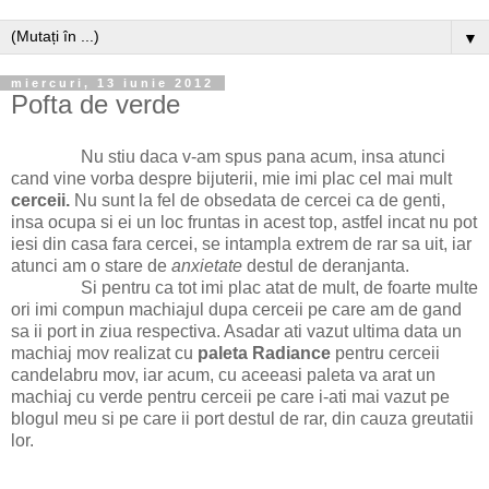
▼
miercuri, 13 iunie 2012
Pofta de verde
Nu stiu daca v-am spus pana acum, insa atunci
cand vine vorba despre bijuterii, mie imi plac cel mai mult
cerceii.
Nu sunt la fel de obsedata de cercei ca de genti,
insa ocupa si ei un loc fruntas in acest top, astfel incat nu pot
iesi din casa fara cercei, se intampla extrem de rar sa uit, iar
atunci am o stare de
anxietate
destul de deranjanta.
Si pentru ca tot imi plac atat de mult, de foarte multe
ori imi compun machiajul dupa cerceii pe care am de gand
sa ii port in ziua respectiva. Asadar ati vazut ultima data un
machiaj mov realizat cu
paleta Radiance
pentru cerceii
candelabru mov, iar acum, cu aceeasi paleta va arat un
machiaj cu verde pentru cerceii pe care i-ati mai vazut pe
blogul meu si pe care ii port destul de rar, din cauza greutatii
lor.