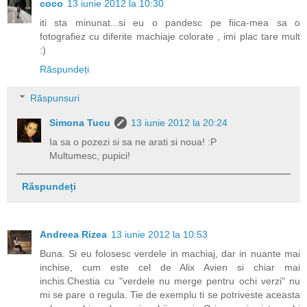
coco
13 iunie 2012 la 10:30
iti sta minunat...si eu o pandesc pe fiica-mea sa o
fotografiez cu diferite machiaje colorate , imi plac tare mult
:)
Răspundeți
Răspunsuri
Simona Tucu
13 iunie 2012 la 20:24
Ia sa o pozezi si sa ne arati si noua! :P
Multumesc, pupici!
Răspundeți
Andreea Rizea
13 iunie 2012 la 10:53
Buna. Si eu folosesc verdele in machiaj, dar in nuante mai
inchise, cum este cel de Alix Avien si chiar mai
inchis.Chestia cu "verdele nu merge pentru ochi verzi" nu
mi se pare o regula. Tie de exemplu ti se potriveste aceasta