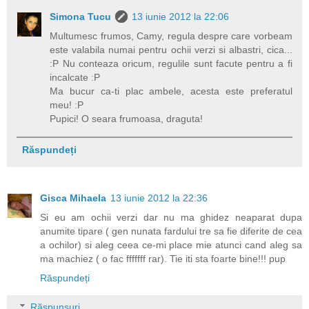
Simona Tucu
13 iunie 2012 la 22:06
Multumesc frumos, Camy, regula despre care vorbeam
este valabila numai pentru ochii verzi si albastri, cica...
:P Nu conteaza oricum, regulile sunt facute pentru a fi
incalcate :P
Ma bucur ca-ti plac ambele, acesta este preferatul
meu! :P
Pupici! O seara frumoasa, draguta!
Răspundeți
Gisca Mihaela
13 iunie 2012 la 22:36
Si eu am ochii verzi dar nu ma ghidez neaparat dupa
anumite tipare ( gen nunata fardului tre sa fie diferite de cea
a ochilor) si aleg ceea ce-mi place mie atunci cand aleg sa
ma machiez ( o fac fffffff rar). Tie iti sta foarte bine!!! pup
Răspundeți
Răspunsuri