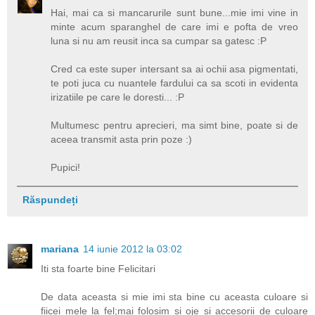
Hai, mai ca si mancarurile sunt bune...mie imi vine in
minte acum sparanghel de care imi e pofta de vreo
luna si nu am reusit inca sa cumpar sa gatesc :P
Cred ca este super intersant sa ai ochii asa pigmentati,
te poti juca cu nuantele fardului ca sa scoti in evidenta
irizatiile pe care le doresti... :P
Multumesc pentru aprecieri, ma simt bine, poate si de
aceea transmit asta prin poze :)
Pupici!
Răspundeți
mariana
14 iunie 2012 la 03:02
Iti sta foarte bine Felicitari
De data aceasta si mie imi sta bine cu aceasta culoare si
fiicei mele la fel;mai folosim si oje si accesorii de culoare