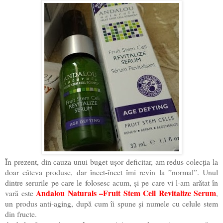
În prezent, din cauza unui buget ușor deficitar, am redus colecția la
doar câteva produse, dar încet-încet îmi revin la ”normal”. Unul
dintre serurile pe care le folosesc acum, și pe care vi l-am arătat în
Andalou Naturals –Fruit Stem Cell Revitalize Serum
vară este
,
un produs anti-aging, după cum îi spune și numele cu celule stem
din fructe.