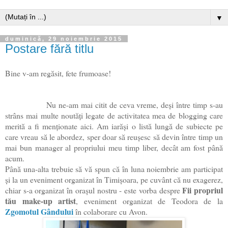
▼
duminică, 29 noiembrie 2015
Postare fără titlu
Bine v-am regăsit, fete frumoase!
Nu ne-am mai citit de ceva vreme, deși între timp s-au
strâns mai multe noutăți legate de activitatea mea de blogging care
merită a fi menționate aici. Am iarăși o listă lungă de subiecte pe
care vreau să le abordez, sper doar să reușesc să devin între timp un
mai bun manager al propriului meu timp liber, decât am fost până
acum.
Până una-alta trebuie să vă spun că în luna noiembrie am participat
și la un eveniment organizat în Timișoara, pe cuvânt că nu exagerez,
Fii propriul
chiar s-a organizat în orașul nostru - este vorba despre
tău make-up artist
, eveniment organizat de Teodora de la
Zgomotul Gândului
în colaborare cu Avon.