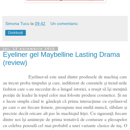
Simona Tucu
la
09:42
Un comentariu:
Distribuiți
joi, 12 noiembrie 2015
Eyeliner gel Maybelline Lasting Drama
(review)
Eyeliner-ul este
unul dintre produsele de machiaj care
au trecut proba timpului și care, indiferent de curentele și trend-urile
fashion care s-au succedat de-a lungul istoriei, a reușit să își mențină
poziție de leader în topul celor mai folosite produse cosmetice. Și nu
e lucru simplu când te gândești că prima interacțiune cu eyeliner-ul
pe care o are fiecare femeie, presupune mai multă muncă, răbdare și
precizie decât oricare alt pas în machiajul feței. Cu siguranță fiecare
dintre noi își amintește de prima tentativă de conturare a pleoapelor
cu celebra pensulă cel mai probabil a unei variante clasice de tuș. O