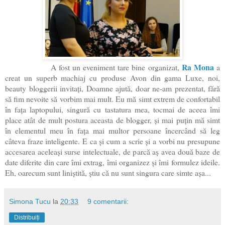
Ra Mona
A fost un eveniment tare bine organizat,
a
creat un superb machiaj cu produse Avon din gama Luxe, noi,
beauty bloggerii invitați, Doamne ajută, doar ne-am prezentat, fără
să fim nevoite să vorbim mai mult. Eu mă simt extrem de confortabil
în fața laptopului, singură cu tastatura mea, tocmai de aceea îmi
place atât de mult postura aceasta de blogger, și mai puțin mă simt
în elementul meu în fața mai multor persoane încercând să leg
câteva fraze inteligente. E ca și cum a scrie și a vorbi nu presupune
accesarea aceleași surse intelectuale, de parcă aș avea două baze de
date diferite din care îmi extrag, îmi organizez și îmi formulez ideile.
Eh, oarecum sunt liniștită, știu că nu sunt singura care simte așa...
Simona Tucu
la
20:33
9 comentarii:
Distribuiți