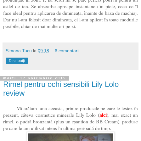
astfel de ten. Se absoarbe aproape instantaneu în piele, ceea ce îl
face ideal pentru aplicarea de dimineața, înainte de baza de machiaj.
Dar nu l-am folosit doar dimineața, ci l-am aplicat în toate modurile
posibile, chiar de mai multe ori pe zi.
Simona Tucu
la
09:18
6 comentarii:
Distribuiți
marți, 17 noiembrie 2015
Rimel pentru ochi sensibili Lily Lolo -
review
Vă arătam luna aceasta, printre produsele pe care le testez în
aici
prezent, câteva cosmetice minerale Lily Lolo (
), mai exact un
rimel, o pudră bronzantă (plus un eșantion de BB Cream), produse
pe care le-am utilizat intens în ultima perioadă de timp.