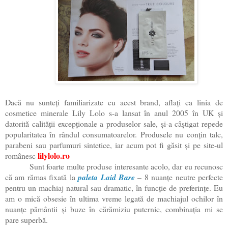
Dacă nu sunteți familiarizate cu acest brand, aflați ca linia de
cosmetice minerale Lily Lolo s-a lansat în anul 2005 în UK și
datorită calității excepționale a produselor sale, și-a câștigat repede
popularitatea în rândul consumatoarelor. Produsele nu conțin talc,
parabeni sau parfumuri sintetice, iar acum pot fi găsit și pe site-ul
lilylolo.ro
românesc
Sunt foarte multe produse interesante acolo, dar eu recunosc
că am rămas fixată la
paleta Laid Bare
– 8 nuanțe neutre perfecte
pentru un machiaj natural sau dramatic, în funcție de preferințe. Eu
am o mică obsesie în ultima vreme legată de machiajul ochilor în
nuanțe pământii și buze în cărămiziu puternic, combinația mi se
pare superbă.