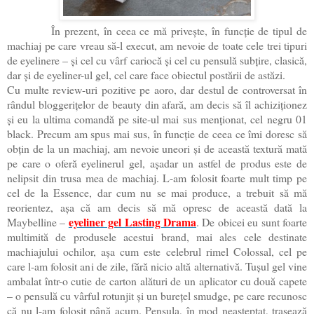
În prezent, în ceea ce mă privește, în funcție de tipul de
machiaj pe care vreau să-l execut, am nevoie de toate cele trei tipuri
de eyelinere – și cel cu vârf cariocă și cel cu pensulă subțire, clasică,
dar și de eyeliner-ul gel, cel care face obiectul postării de astăzi.
Cu multe review-uri pozitive pe aoro, dar destul de controversat în
rândul bloggerițelor de beauty din afară, am decis să îl achiziționez
și eu la ultima comandă pe site-ul mai sus menționat, cel negru 01
black. Precum am spus mai sus, în funcție de ceea ce îmi doresc să
obțin de la un machiaj, am nevoie uneori și de această textură mată
pe care o oferă eyelinerul gel, așadar un astfel de produs este de
nelipsit din trusa mea de machiaj. L-am folosit foarte mult timp pe
cel de la Essence, dar cum nu se mai produce, a trebuit să mă
reorientez, așa că am decis să mă opresc de această dată la
eyeliner gel Lasting Drama
Maybelline –
. De obicei eu sunt foarte
multimită de produsele acestui brand, mai ales cele destinate
machiajului ochilor, așa cum este celebrul rimel Colossal, cel pe
care l-am folosit ani de zile, fără nicio altă alternativă. Tușul gel vine
ambalat într-o cutie de carton alături de un aplicator cu două capete
– o pensulă cu vârful rotunjit și un burețel smudge, pe care recunosc
că nu l-am folosit până acum. Pensula, în mod neașteptat, trasează