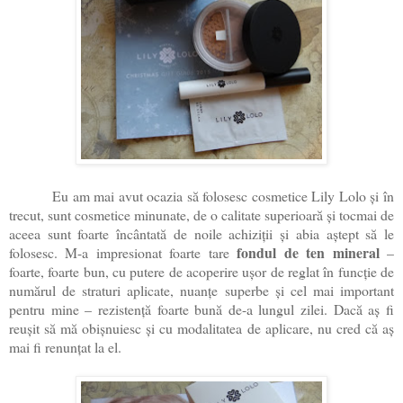
Eu am mai avut ocazia să folosesc cosmetice Lily Lolo și în
trecut, sunt cosmetice minunate, de o calitate superioară și tocmai de
aceea sunt foarte încântată de noile achiziții și abia aștept să le
fondul de ten mineral
folosesc. M-a impresionat foarte tare
–
foarte, foarte bun, cu putere de acoperire ușor de reglat în funcție de
numărul de straturi aplicate, nuanțe superbe și cel mai important
pentru mine – rezistență foarte bună de-a lungul zilei. Dacă aș fi
reușit să mă obișnuiesc și cu modalitatea de aplicare, nu cred că aș
mai fi renunțat la el.