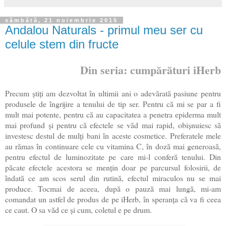
sâmbătă, 21 noiembrie 2015
Andalou Naturals - primul meu ser cu
celule stem din fructe
Din seria: cumpărături iHerb
Precum știți am dezvoltat în ultimii ani o adevărată pasiune pentru
produsele de îngrijire a tenului de tip ser. Pentru că mi se par a fi
mult mai potente, pentru că au capacitatea a penetra epiderma mult
mai profund și pentru că efectele se văd
mai rapid, obișnuiesc să
investesc destul de mulți bani în aceste cosmetice. Preferatele mele
au rămas în continuare cele cu vitamina C, în doză mai generoasă,
pentru efectul de luminozitate pe care mi-l conferă tenului. Din
păcate efectele acestora se mențin doar pe parcursul folosirii, de
îndată ce am scos serul din rutină, efectul miraculos nu se mai
produce. Tocmai de aceea, după o pauză mai lungă, mi-am
comandat un astfel de produs de pe iHerb, în speranța că va fi ceea
ce caut. O sa văd ce și cum, coletul e pe drum.