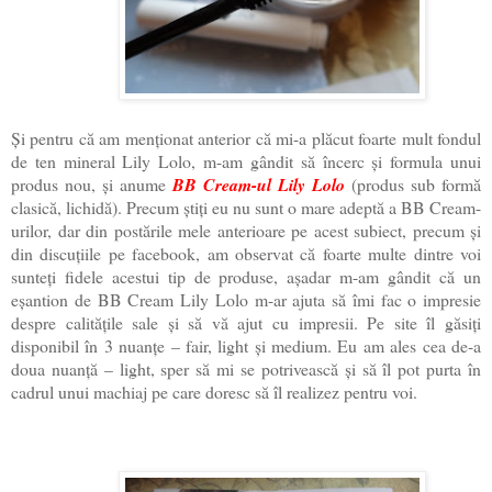
Și pentru că am menționat anterior că mi-a plăcut foarte mult fondul
de ten mineral Lily Lolo, m-am gândit să încerc și formula unui
produs nou, și anume
BB Cream-ul Lily Lolo
(produs sub formă
clasică, lichidă). Precum știți eu nu sunt o mare adeptă a BB Cream-
urilor, dar din postările mele anterioare pe acest subiect, precum și
din discuțiile pe facebook, am observat că foarte multe dintre voi
sunteți fidele acestui tip de produse, așadar m-am gândit că un
eșantion de BB Cream Lily Lolo m-ar ajuta să îmi fac o impresie
despre calitățile sale și să vă ajut cu impresii. Pe site îl găsiți
disponibil în 3 nuanțe – fair, light și medium. Eu am ales cea de-a
doua nuanță – light, sper să mi se potrivească și să îl pot purta în
cadrul unui machiaj pe care doresc să îl realizez pentru voi.