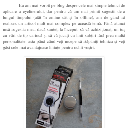
Eu am mai vorbit pe blog despre cele mai simple tehnici de
aplicare a eyelinerului, dar pentru că am mai primit sugestii de-a
lungul timpului (atât în online cât și în offline), am de gând să
realizez un articol mult mai complex pe această temă. Până atunci
însă sugestia mea, dacă sunteți la început, să vă achiziționați un tuș
cu vârf de tip cariocă și să vă jucați cu linii subțiri fără prea multă
personalitate, asta până când veți începe să stăpâniți tehnica și veți
găsi cele mai avantajoase liniuțe pentru ochii voștri.