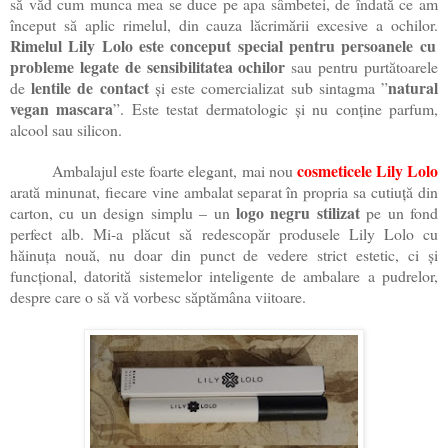
să văd cum munca mea se duce pe apa sâmbetei, de îndată ce am
început să aplic rimelul, din cauza lăcrimării excesive a ochilor.
Rimelul Lily Lolo este conceput special pentru persoanele cu
probleme legate de sensibilitatea ochilor
sau pentru purtătoarele
lentile de contact
natural
de
și este comercializat sub sintagma ”
vegan mascara
”. Este testat dermatologic și nu conține parfum,
alcool sau silicon.
cosmeticele Lily Lolo
Ambalajul este foarte elegant, mai nou
arată minunat, fiecare vine ambalat separat în propria sa cutiuță din
logo negru stilizat
carton, cu un design simplu – un
pe un fond
perfect alb. Mi-a plăcut să redescopăr produsele Lily Lolo cu
hăinuța nouă, nu doar din punct de vedere strict estetic, ci și
funcțional, datorită sistemelor inteligente de ambalare a pudrelor,
despre care o să vă vorbesc săptămâna viitoare.