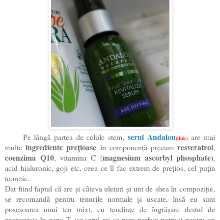
serul Andalou
Pe lângă partea de celule stem,
are mai
(link)
ingrediente prețioase
resveratrol
multe
în componență precum
,
coenzima Q10
magnesium ascorbyl phosphate
, vitamina C (
),
acid hialuronic, goji etc, ceea ce îl fac extrem de prețios, cel puțin
teoretic.
Dat fiind faptul că are și câteva uleiuri și unt de shea în compoziție,
se recomandă pentru tenurile normale și uscate, însă eu sunt
posesoarea unui ten mixt, cu tendințe de îngrășare destul de
pronunțate în zona T, iar serul mi se pare perfect potrivit pentru un