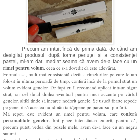
Precum am intuit încă de prima dată, de când am
desigilat produsul, după forma periuței și a consistenței
pastei, mi-am dat imediat seama că avem de-a face cu un
rimel pentru volum
, ceea ce s-a dovedit că este adevărat.
Formula sa, mult mai consistentă decât a rimelurilor pe care le-am
folosit în ultima perioadă de timp, conferă încă de la primul strat un
volum evident genelor. De fapt eu îl recomand aplicat într-un sigur
strat, iar cel de-al doilea eventual pentru mici accente pe vârful
genelor, altfel tinde să încarce nedorit genele. Se usucă foarte repede
pe gene, însă acestea nu rămân tari/țepene pe parcursul purtării.
conferă
Mă repet, este evident un rimel pentru volum, care
personalitate genelor
. Îmi place intensitatea culorii, pentru că,
precum puteți vedea din pozele mele, avem de-a face cu un negru
saturat.
Aspectul este unul mat, este lesne de înțeles că nu conține siliconi,