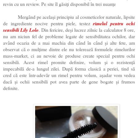
revin cu un review. Pe site îl găsiți disponibil în trei nuanțe
Mergând pe același principiu al cosmeticelor naturale, lipsite
de ingrediente nocive pentru piele, testez
rimelul pentru ochi
sensibili Lily Lolo
. Din fericire, deși lucrez zilnic la calculator 8 ore,
nu am niciun fel de probleme legate de sensibilitatea ochilor, dar
având ocazia de a mai machia din când în când și alte fete, am
observat că o mulțime dintre ele nu tolerează formulele rimelurilor
mass-market, ci au nevoie de produse create special pentru ochi
sensibili. Acest rimel promite definire, volum și o rezistență
impecabilă de-a lungul zilei. După forma clasică a periei, tind să
cred că este într-adevăr un rimel pentru volum, așadar vom vedea
dacă și ochii sensibili pot avea parte de gene bogate și frumos
definite.