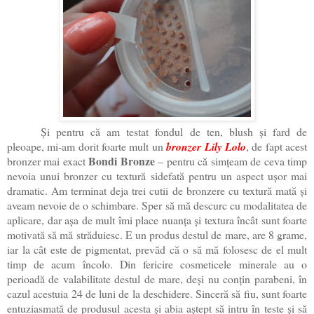
Și pentru că am testat fondul de ten, blush și fard de
pleoape, mi-am dorit foarte mult un
bronzer Lily Lolo
, de fapt acest
Bondi Bronze
bronzer mai exact
– pentru că simțeam de ceva timp
nevoia unui bronzer cu textură sidefată pentru un aspect ușor mai
dramatic. Am terminat deja trei cutii de bronzere cu textură mată și
aveam nevoie de o schimbare. Sper să mă descurc cu modalitatea de
aplicare, dar așa de mult îmi place nuanța și textura încât sunt foarte
motivată să mă străduiesc. E un produs destul de mare, are 8 grame,
iar la cât este de pigmentat, prevăd că o să mă folosesc de el mult
timp de acum încolo. Din fericire cosmeticele minerale au o
perioadă de valabilitate destul de mare, deși nu conțin parabeni, în
cazul acestuia 24 de luni de la deschidere. Sinceră să fiu, sunt foarte
entuziasmată de produsul acesta și abia aștept să intru în teste și să