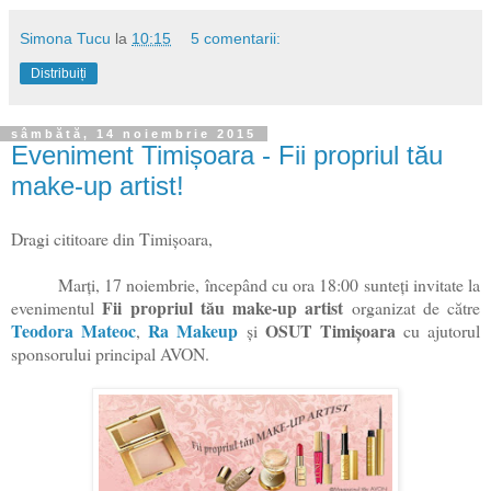
Simona Tucu
la
10:15
5 comentarii:
Distribuiți
sâmbătă, 14 noiembrie 2015
Eveniment Timișoara - Fii propriul tău
make-up artist!
Dragi cititoare din Timișoara,
Marți, 17 noiembrie, începând cu ora 18:00 sunteți invitate la
Fii propriul tău make-up artist
evenimentul
organizat de către
Teodora Mateoc
Ra Makeup
OSUT Timișoara
,
și
cu ajutorul
sponsorului principal AVON.