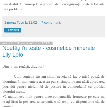
linii destul de frumușele și precise, deci cu siguranță poate fi folosită
fără probleme.
Simona Tucu
la
11:02
7 comentarii:
Distribuiți
marți, 10 noiembrie 2015
Noutăți în teste - cosmetice minerale
Lily Lolo
Bine v-am regăsit, dragilor!
Cum sunteți? Eu am simțit nevoia să fac o mică pauză de
blogging, în momentele acestea pur și simplu nu am găsit abordarea
potrivită pentru niciun fel de postare în concordanță cu profilul
blogului meu...
Vă mulțumesc mult pentru toate comentariile frumoase pe care mi
le-ați lăsat la postarea anterioară, o să revin cu răspunsurile cât de
curând.