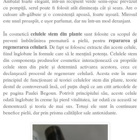
Ambalat foarte elegant, într-un recipient verde semi-opac prevăzut
cu pompiță, serul poate fi folosit atât dimineața cât și seara. Are o
culoare alb-gălbuie și o consistență apoasă, foarte ușoară. Mirosul
este unul proaspăt, e ușor parfumat, dar nu într-un mod deranjant.
celulele stem din plante
În cosmetică
sunt folosite cu scopul de
repararea și
preveni îmbătrânirea prematură a pielii, pentru
regenerarea celulară
. De fapt se folosesc extracte din aceste celule,
fiind înglobate în formule care să le mențină potența. Celulele stem
din componența produselor cosmetice interacționează cu propriile
celule stem din piele și determină activarea acestora, ceea ce
declanșează procesul de regenerare celulară. Acesta este în mare
principiul de funcționare al teoriei celulelor stem din plante, teorie
destul de controversată însă, cel puțin după ce am citit articolele de
pe pagina Paulei Begoun. Potrivit principiului său, aceste celule
odată înglobate în creme își pierd vitalitatea, iar odată cu această se
demontează și teoria de mai sus. Totuși ele sunt în continuare
benefice pielii, dar prin prisma calităților sale antioxidante.