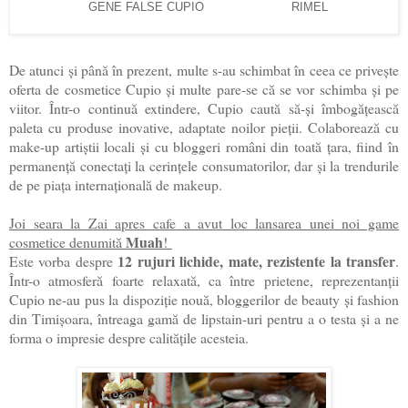
GENE FALSE CUPIO RIMEL
De atunci și până în prezent, multe s-au schimbat în ceea ce privește
oferta de cosmetice Cupio și multe pare-se că se vor schimba și pe
viitor. Într-o continuă extindere, Cupio caută să-și îmbogățească
paleta cu produse inovative, adaptate noilor pieții. Colaborează cu
make-up artiștii locali și cu bloggeri români din toată țara, fiind în
permanență conectați la cerințele consumatorilor, dar și la trendurile
de pe piața internațională de makeup.
Joi seara la Zai apres cafe a avut loc lansarea unei noi game
Muah
cosmetice denumită
!
12 rujuri lichide, mate, rezistente la transfer
Este vorba despre
.
Într-o atmosferă foarte relaxată, ca între prietene, reprezentanții
Cupio ne-au pus la dispoziție nouă, bloggerilor de beauty și fashion
din Timișoara, întreaga gamă de lipstain-uri pentru a o testa și a ne
forma o impresie despre calitățile acesteia.