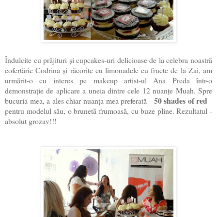
Îndulcite cu prăjituri și cupcakes-uri delicioase de la celebra noastră
cofertărie Codrina și răcorite cu limonadele cu fructe de la Zai, am
urmărit-o cu interes pe makeup artist-ul Ana Preda într-o
demonstrație de aplicare a uneia dintre cele 12 nuanțe Muah. Spre
50 shades of red
bucuria mea, a ales chiar nuanța mea preferată -
-
pentru modelul său, o brunetă frumoasă, cu buze pline. Rezultatul -
absolut grozav!!!