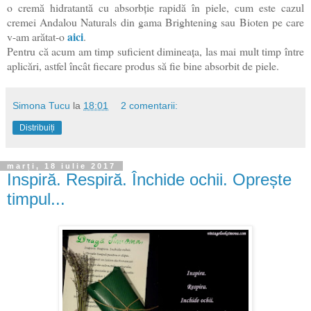
o cremă hidratantă cu absorbție rapidă în piele, cum este cazul
cremei Andalou Naturals din gama Brightening sau Bioten pe care
aici
v-am arătat-o
.
Pentru că acum am timp suficient dimineața, las mai mult timp între
aplicări, astfel încât fiecare produs să fie bine absorbit de piele.
Simona Tucu
la
18:01
2 comentarii:
Distribuiți
marți, 18 iulie 2017
Inspiră. Respiră. Închide ochii. Oprește
timpul...