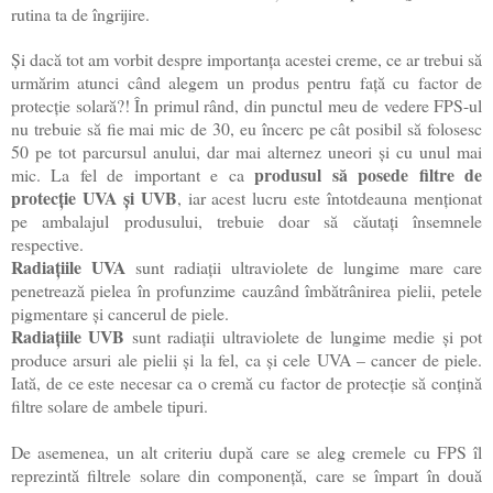
rutina ta de îngrijire.
Și dacă tot am vorbit despre importanța acestei creme, ce ar trebui să
urmărim atunci când alegem un produs pentru față cu factor de
protecție solară?! În primul rând, din punctul meu de vedere FPS-ul
nu trebuie să fie mai mic de 30, eu încerc pe cât posibil să folosesc
50 pe tot parcursul anului, dar mai alternez uneori și cu unul mai
produsul să posede filtre de
mic. La fel de important e ca
protecție UVA și UVB
, iar acest lucru este întotdeauna menționat
pe ambalajul produsului, trebuie doar să căutați însemnele
respective.
Radiațiile UVA
sunt radiații ultraviolete de lungime mare care
penetrează pielea în profunzime cauzând îmbătrânirea pielii, petele
pigmentare și cancerul de piele.
Radiațiile UVB
sunt radiații ultraviolete de lungime medie și pot
produce arsuri ale pielii și la fel, ca și cele UVA – cancer de piele.
Iată, de ce este necesar ca o cremă cu factor de protecție să conțină
filtre solare de ambele tipuri.
De asemenea, un alt criteriu după care se aleg cremele cu FPS îl
reprezintă filtrele solare din componență, care se împart în două