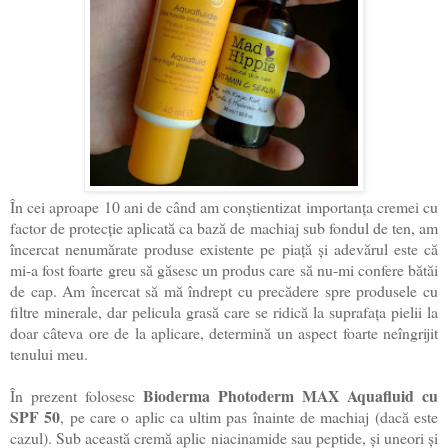
În cei aproape 10 ani de când am conștientizat importanța cremei cu
factor de protecție aplicată ca bază de machiaj sub fondul de ten, am
încercat nenumărate produse existente pe piață și adevărul este că
mi-a fost foarte greu să găsesc un produs care să nu-mi confere bătăi
de cap. Am încercat să mă îndrept cu precădere spre produsele cu
filtre minerale, dar pelicula grasă care se ridică la suprafața pielii la
doar câteva ore de la aplicare, determină un aspect foarte neîngrijit
tenului meu.
Bioderma Photoderm MAX Aquafluid cu
În prezent folosesc
SPF 50
, pe care o aplic ca ultim pas înainte de machiaj (dacă este
cazul). Sub această cremă aplic niacinamide sau peptide, și uneori și