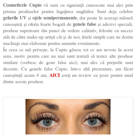
Cosmeticele Cupio
vă sunt cu siguranță cunoscute mai ales prin
prisma produselor pentru îngrijirea unghiilor. Sunt deja celebre
gelurile UV
ojele semipermanente
și
, dar poate în aceeași măsură
genele false
cunoașteți și oferta foarte bogată de
și adezivi speciali,
produse superioare din punct de vedere calitativ, folosite cu succes
atât de către make-up artiști cât și de noi, fetele simple care ne dorim
machiaje mai elaborate pentru anumite evenimente.
În ceea ce mă privește, la Cupio găsesc tot ce am nevoie în acest
sens, motiv pentru care nu mai sunt tentată să testez alte produse
similare (vorbesc de gene false aici), mai ales că prețurile sunt
decente. Cu genele false Cupio, într-o altă prezentare, am făcut
AICI
cunoștință acum 4 ani,
aveți un review cu poze pentru unul
dintre aceste produse.