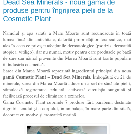
Dead Sea Minerals - noua gamă de
produse pentru îngrijirea pielii de la
Cosmetic Plant
N
ămolul și apa sărată a Mării Moarte sunt recunoscute în toată
lumea, încă din antichitate, datorită proprietăților terapeutice, mai
ales în ceea ce privește afecțiunile dermatologice (psorizis, dermatită
atopică, vitiligo), dar nu numai, motiv pentru care produsele pe bază
de sare sau nămol provenite din Marea Moartă sunt foarte populare
în industria cosmetică.
Sarea din Marea Moartă reprezintă ingredientul principal din noua
gamă Cosmetic Plant – Dead Sea Minerals
. Îmbogățită cu 21 de
minerale, sarea din Marea Moartă aduce un aport de sănătate pielii,
stimulează regererarea celulară, activează circulația sanguină și
facilitează procesul de eliminare a toxinelor.
Gama Cosmetic Plant cuprinde 7 produse fără parabeni, destinate
îngrijirii tenului și a corpului, în ambalaje, în mare parte din sticlă,
decorate cu motive și cromatică marină.