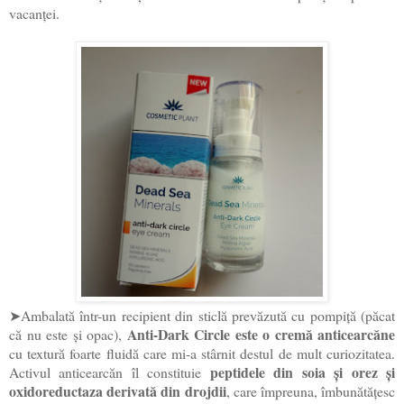
vacanței.
➤Ambalată într-un recipient din sticlă prevăzută cu pompiță (păcat
Anti-Dark Circle este o cremă anticearcăne
că nu este și opac),
cu textură foarte fluidă care mi-a stârnit destul de mult curiozitatea.
peptidele din soia și orez și
Activul anticearcăn îl constituie
oxidoreductaza derivată din drojdii
, care împreuna, îmbunătățesc