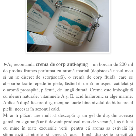
crema de corp anti-aging
➤Aș recomanda
– un borcan de 200 ml
de produs frumos parfumat cu aromă marină (depistează nasul meu
și un iz discret de scorțișoară), o cremă de corp fluidă, care se
absoarbe foarte repede în piele, lăsând în urmă un aspect catifelat și
o aromă proaspătă, plăcută, de lungă durată. Crema este îmbogățită
cu uleiuri naturale, vitaminele A și E, acid hialuronic și alge marine.
Aplicată după fiecare duș, menține foarte bine nivelul de hidratare al
pielii, necesar în sezonul cald.
Mi-ar fi plăcut tare mult să descopăr și un gel de duș din aceeași
gamă, cu siguranță ar fi devenit produsul meu de vacanță, l-aș fi luat
cu mine în toate excursiile verii, pentru că aroma sa estivală îți
stimulează simțurile și creează acea bună dispoziție specifică