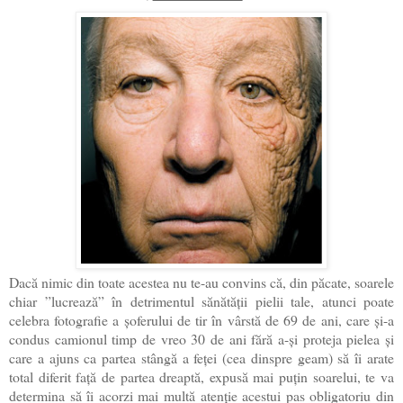
Dacă nimic din toate acestea nu te-au convins că, din păcate, soarele
chiar ”lucrează” în detrimentul sănătății pielii tale, atunci poate
celebra fotografie a șoferului de tir în vârstă de 69 de ani, care și-a
condus camionul timp de vreo 30 de ani fără a-și proteja pielea și
care a ajuns ca partea stângă a feței (cea dinspre geam) să îi arate
total diferit față de partea dreaptă, expusă mai puțin soarelui, te va
determina să îi acorzi mai multă atenție acestui pas obligatoriu din