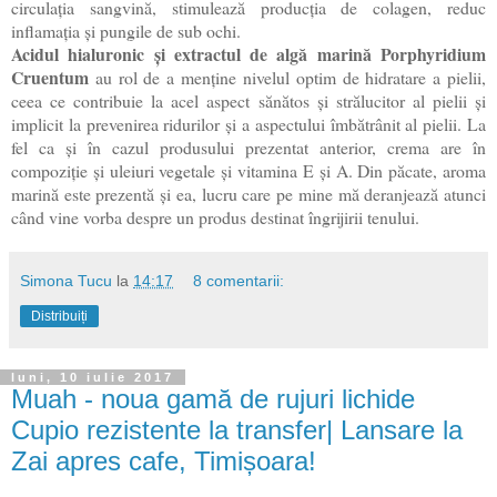
circulația sangvină, stimulează producția de colagen, reduc
inflamația și pungile de sub ochi.
Acidul hialuronic și extractul de algă marină Porphyridium
Cruentum
au rol de a menține nivelul optim de hidratare a pielii,
ceea ce contribuie la acel aspect sănătos și strălucitor al pielii și
implicit la prevenirea ridurilor și a aspectului îmbătrânit al pielii. La
fel ca și în cazul produsului prezentat anterior, crema are în
compoziție și uleiuri vegetale și vitamina E și A. Din păcate, aroma
marină este prezentă și ea, lucru care pe mine mă deranjează atunci
când vine vorba despre un produs destinat îngrijirii tenului.
Simona Tucu
la
14:17
8 comentarii:
Distribuiți
luni, 10 iulie 2017
Muah - noua gamă de rujuri lichide
Cupio rezistente la transfer| Lansare la
Zai apres cafe, Timișoara!