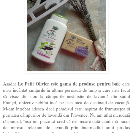
Le Petit Olivier este gama de produse pentru
baie
Așadar
care
mi-a încântat simțurile în ultima perioadă de timp și care m-a făcut
să visez din nou la câmpurile nesfârșite de lavandă din sudul
Franței, obiectiv nebifat încă pe lista mea de destinații de vacanță.
M-am întrebat adesea
dacă paradisul este inspirat de frumusețea și
puritatea câmpurilor de lavandă din Provence. Nu am aflat niciodată
răspunsul, însa îmi place să cred că de fiecare dată când mă bucur
de mirosul relaxant de lavandă prin intermediul unui produs