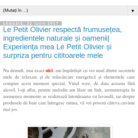
▼
sâmbătă, 22 iulie 2017
Le Petit Olivier respectă frumusețea,
ingredientele naturale și oamenii|
Experiența mea Le Petit Olivier și
surpriza pentru cititoarele mele
aici
Nu demult, mai exact
, am împărtășit cu voi unul dintre secretele
mele de relaxare și de reîncărcare energetică și elementele care
compun acest moment special. Vinul roze, de data aceasta fără
alcool, l-ați aflat, pentru melodie am lăsat un link, aromaterapia în
asemenea momente se realizează întotdeauna cu lavandă, iar despre
produsele de baie care întregesc rutina, vă voi povesti câteva cuvinte
mai jos.