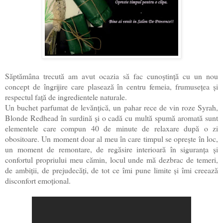
Săptămâna trecută am avut ocazia să fac cunoștință cu un nou
concept de îngrijire care plasează în centru femeia, frumusețea și
respectul față de ingredientele naturale.
Un buchet parfumat de levănțică, un pahar rece de vin roze Syrah,
Blonde Redhead în surdină și o cadă cu multă spumă aromată sunt
elementele care compun 40 de minute de relaxare după o zi
obositoare. Un moment doar al meu în care timpul se oprește în loc,
un moment de remontare, de regăsire interioară în siguranța și
confortul propriului meu cămin, locul unde mă dezbrac de temeri,
de ambiții, de prejudecăți, de tot ce îmi pune limite și îmi creează
disconfort emoțional.