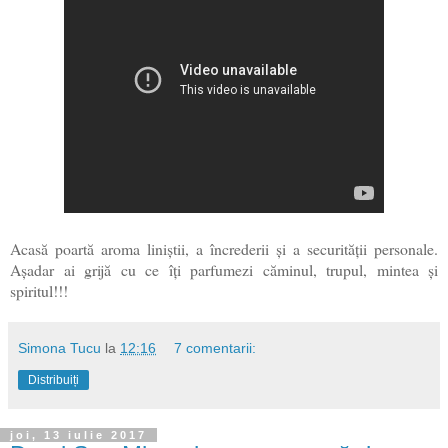
Acasă poartă aroma liniștii, a încrederii și a securității personale.
Așadar ai grijă cu ce îți parfumezi căminul, trupul, mintea și
spiritul!!!
Simona Tucu
la
12:16
7 comentarii:
Distribuiți
joi, 13 iulie 2017