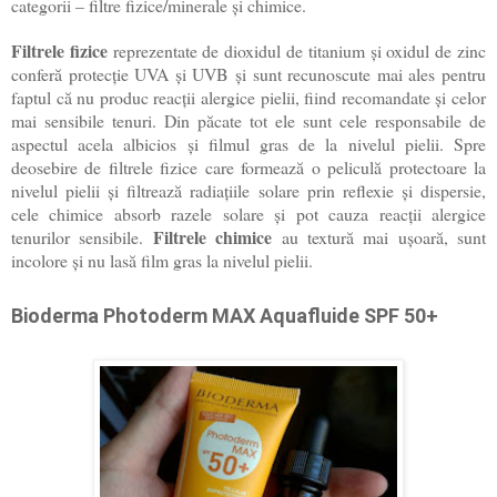
categorii – filtre fizice/minerale și chimice.
Filtrele fizice
reprezentate de dioxidul de titanium și oxidul de zinc
conferă protecție UVA și UVB și sunt recunoscute mai ales pentru
faptul că nu produc reacții alergice pielii, fiind recomandate și celor
mai sensibile tenuri. Din păcate tot ele sunt cele responsabile de
aspectul acela albicios și filmul gras de la nivelul pielii. Spre
deosebire de filtrele fizice care formează o peliculă protectoare la
nivelul pielii și filtrează radiațiile solare prin reflexie și dispersie,
cele chimice absorb razele solare și pot cauza reacții alergice
Filtrele chimice
tenurilor sensibile.
au textură mai ușoară, sunt
incolore și nu lasă film gras la nivelul pielii.
Bioderma Photoderm MAX Aquafluide SPF 50+