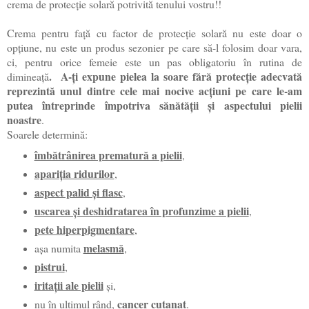
crema de protecție solară potrivită tenului vostru!!
Crema pentru față cu factor de protec
ție solară nu este doar o
opțiune, nu este un produs sezonier pe care să-l folosim doar vara,
ci, pentru orice femeie este un pas obligatoriu în rutina de
. A-ți expune pielea la soare fără protecție adecvată
dimineață
reprezintă unul dintre cele mai nocive acțiuni pe care le-am
putea întreprinde împotriva sănătății și aspectului pielii
noastre
.
Soarele determină:
îmbătrânirea prematură a pielii
,
apariția ridurilor
,
aspect palid și flasc
,
uscarea și deshidratarea în profunzime a pielii
,
pete hiperpigmentare
,
melasmă
așa numita
,
pistrui
,
iritații ale pielii
și,
cancer cutanat
nu în ultimul rând,
.