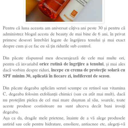
Pentru că luna aceasta am aniversat câțiva ani peste 30 și pentru că
administrez blogul acesta de beauty de mai bine de 6 ani, în privat
primesc deseori întrebări legate de îngrijirea tenului și mai exact
despre cum și ce fac eu să țin ridurile sub control.
Din păcate răspunsul meu descurajează de cele mai multe ori,
orice rutină de îngrijire a tenului
pentru că invariabil
, și mai ales
începe cu crema de protecție solară cu
dacă vorbim despre riduri,
SPF minim 30, aplicată în fiecare zi, indiferent de sezon
.
Din păcate degeaba aplicăm seruri scumpe cu retinol sau vitamina
C, degeaba folosim exfolianții chimici (sau cu atât mai mult), dacă
nu protejăm pielea de cel mai mare dușman al său, soarele, toate
aceste produse costisitoare nu sunt altceva decât bani irosiți
degeaba.
Așa ca da, dragile mele prietene, înainte de a vă alege produsele
antirid sau cele pentru hidratare, emoliere, antiacnee etc, alegeți-vă