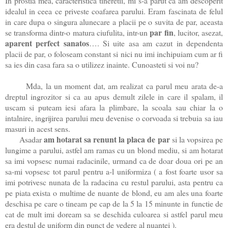
In prostia mea, caracteristica tineretii, mi s-a parut ca am descoperit
idealul in ceea ce priveste coafarea parului. Eram fascinata de felul
in care dupa o singura alunecare a placii pe o suvita de par, aceasta
par fin
se transforma dintr-o matura ciufulita, intr-un
, lucitor, asezat,
aparent perfect sanatos
…. Si uite asa am cazut in dependenta
placii de par, o foloseam constant si nici nu imi inchipuiam cum ar fi
sa ies din casa fara sa o utilizez inainte. Cunoasteti si voi nu?
Mda, la un moment dat, am realizat ca parul meu arata de-a
dreptul ingrozitor si ca au apus demult zilele in care il spalam, il
uscam si puteam iesi afara la plimbare, la scoala sau chiar la o
intalnire, ingrijirea parului meu devenise o corvoada si trebuia sa iau
masuri in acest sens.
am hotarat sa renunt la placa de par
Asadar
si la vopsirea pe
lungime a parului, astfel am ramas cu un blond mediu, si am hotarat
sa imi vopsesc numai radacinile, urmand ca de doar doua ori pe an
sa-mi vopsesc tot parul pentru a-l uniformiza ( a fost foarte usor sa
imi potrivesc nunata de la radacina cu restul parului, asta pentru ca
pe piata exista o multime de nuante de blond, eu am ales una foarte
deschisa pe care o tineam pe cap de la 5 la 15 minunte in functie de
cat de mult imi doream sa se deschida culoarea si astfel parul meu
era destul de uniform din punct de vedere al nuantei ).