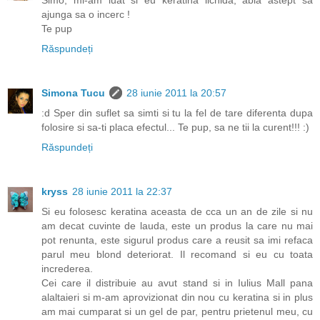
Simo, mi-am luat si eu keratina lichida, abia astept sa
ajunga sa o incerc !
Te pup
Răspundeți
Simona Tucu
28 iunie 2011 la 20:57
:d Sper din suflet sa simti si tu la fel de tare diferenta dupa
folosire si sa-ti placa efectul... Te pup, sa ne tii la curent!!! :)
Răspundeți
kryss
28 iunie 2011 la 22:37
Si eu folosesc keratina aceasta de cca un an de zile si nu
am decat cuvinte de lauda, este un produs la care nu mai
pot renunta, este sigurul produs care a reusit sa imi refaca
parul meu blond deteriorat. Il recomand si eu cu toata
increderea.
Cei care il distribuie au avut stand si in Iulius Mall pana
alaltaieri si m-am aprovizionat din nou cu keratina si in plus
am mai cumparat si un gel de par, pentru prietenul meu, cu