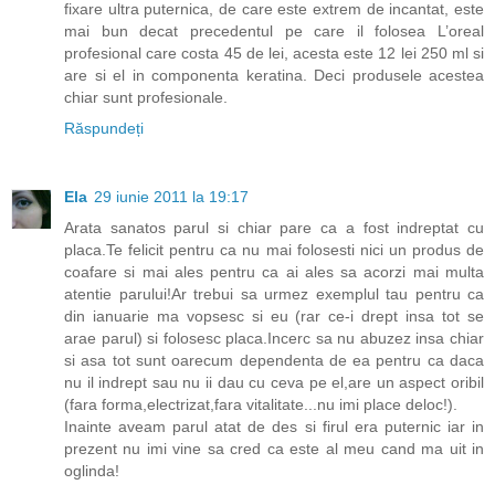
fixare ultra puternica, de care este extrem de incantat, este
mai bun decat precedentul pe care il folosea L’oreal
profesional care costa 45 de lei, acesta este 12 lei 250 ml si
are si el in componenta keratina. Deci produsele acestea
chiar sunt profesionale.
Răspundeți
Ela
29 iunie 2011 la 19:17
Arata sanatos parul si chiar pare ca a fost indreptat cu
placa.Te felicit pentru ca nu mai folosesti nici un produs de
coafare si mai ales pentru ca ai ales sa acorzi mai multa
atentie parului!Ar trebui sa urmez exemplul tau pentru ca
din ianuarie ma vopsesc si eu (rar ce-i drept insa tot se
arae parul) si folosesc placa.Incerc sa nu abuzez insa chiar
si asa tot sunt oarecum dependenta de ea pentru ca daca
nu il indrept sau nu ii dau cu ceva pe el,are un aspect oribil
(fara forma,electrizat,fara vitalitate...nu imi place deloc!).
Inainte aveam parul atat de des si firul era puternic iar in
prezent nu imi vine sa cred ca este al meu cand ma uit in
oglinda!