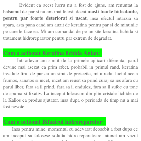
Evident ca acest lucru nu a fost de ajuns, am renuntat la
masti foarte hidratante,
balsamul de par si nu am mai folosit decat
pentru par foarte deteriorat si uscat
, insa efectul intarzia sa
apara, asta pana cand am auzit de keratina pentru par si de minunile
pe care le face ea. Mi-am comandat de pe un site keratina lichida si
tratament hidroreparator pentru par extrem de degradat.
Cum a actionat Keratina lichida Anian:
Intr-adevar am simtit de la primele aplicari diferenta, parul
devine mai asezat ca prim efect, probabil in primul rand, keratina
invaluie firul de par cu un strat de protectie, mi-a redat luciul acela
frumos, sanatos si incet, incet am reusit sa prind curaj sa ies afara cu
parul liber, fara sa il prind, fara sa il ondulez, fara sa il sufoc cu tone
de spuma si fixativ. La inceput foloseam din plin cristale lichide de
la Kallos ca produs ajutator, insa dupa o perioada de timp nu a mai
fost nevoie.
Cum a actionat Bifazicul hidroreparator:
Insa pentru mine, momentul cu adevarat deosebit a fost dupa ce
am inceput sa folosesc solutia hidro-reparatoare, atunci am vazut