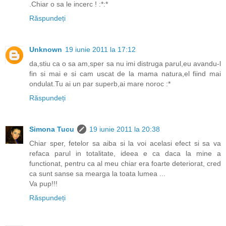
.Chiar o sa le incerc ! :*:*
Răspundeți
Unknown
19 iunie 2011 la 17:12
da,stiu ca o sa am,sper sa nu imi distruga parul,eu avandu-l
fin si mai e si cam uscat de la mama natura,el fiind mai
ondulat.Tu ai un par superb,ai mare noroc :*
Răspundeți
Simona Tucu
19 iunie 2011 la 20:38
Chiar sper, fetelor sa aiba si la voi acelasi efect si sa va
refaca parul in totalitate, ideea e ca daca la mine a
functionat, pentru ca al meu chiar era foarte deteriorat, cred
ca sunt sanse sa mearga la toata lumea ...
Va pup!!!
Răspundeți