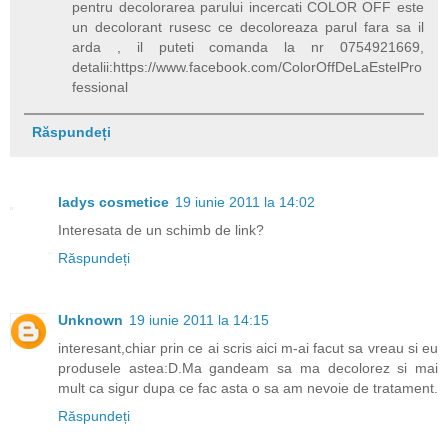
pentru decolorarea parului incercati COLOR OFF este
un decolorant rusesc ce decoloreaza parul fara sa il
arda , il puteti comanda la nr 0754921669,
detalii:https://www.facebook.com/ColorOffDeLaEstelPro
fessional
Răspundeți
ladys cosmetice
19 iunie 2011 la 14:02
Interesata de un schimb de link?
Răspundeți
Unknown
19 iunie 2011 la 14:15
interesant,chiar prin ce ai scris aici m-ai facut sa vreau si eu
produsele astea:D.Ma gandeam sa ma decolorez si mai
mult ca sigur dupa ce fac asta o sa am nevoie de tratament.
Răspundeți