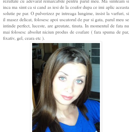
rezultate cu adevarat remarcabile pentru parul meu. Ma simteam si
inca ma simt ca si cand as iesi de la coafor dupa ce imi aplic aceasta
solutie pe par. O pulverizez pe intreaga lungime, insist la varfuri, si
il masez delicat, folosesc apoi uscatorul de par si gata, parul meu se
intinde perfect, luceste, are greutate, tinuta. In momentul de fata nu
mai folosesc absolut niciun produs de coafare ( fara spuma de par,
fixativ, gel, ceara etc ).