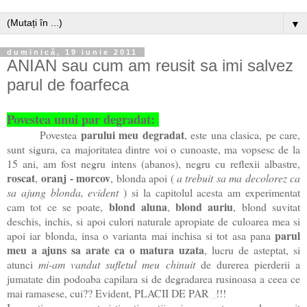
▼
duminică, 19 iunie 2011
ANIAN sau cum am reusit sa imi salvez
parul de foarfeca
Povestea unui par degradat:
parului meu degradat
Povestea
, este una clasica, pe care,
sunt sigura, ca majoritatea dintre voi o cunoaste, ma vopsesc de la
15 ani, am fost negru intens (abanos), negru cu reflexii albastre,
roscat
oranj - morcov
,
, blonda apoi (
a trebuit sa ma decolorez ca
sa ajung blonda, evident
) si la capitolul acesta am experimentat
blond aluna
blond auriu
cam tot ce se poate,
,
, blond suvitat
deschis, inchis, si apoi culori naturale apropiate de culoarea mea si
parul
apoi iar blonda, insa o varianta mai inchisa si tot asa pana
meu a ajuns sa arate ca o matura uzata
, lucru de asteptat, si
atunci
mi-am vandut sufletul meu chinuit
de durerea pierderii a
jumatate din podoaba capilara si de degradarea rusinoasa a ceea ce
mai ramasese, cui?? Evident, PLACII DE PAR
!!!