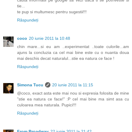
cauta informatii pe google sa vezi daca ti se potriveste si
tie...
te pup si multumesc pentru sugestii!!!
Răspundeți
coco
20 iunie 2011 la 10:48
chin mare...si eu am ..experimentat ..toate culorile...am
ajuns la concluzia ca cel mai bine este cu o nuanta doua
mai deschis decat naturalul...stie ea natura ce face !
Răspundeți
Simona Tucu
20 iunie 2011 la 11:15
@coco, exact asta este mai nou si expresia folosita de mine
"stie ea natura ce face!" :P cel mai bine ma simt asa cu
culoarea mea naturala. Pupici!!!
Răspundeți
From Broadway
22 iunie 2011 la 21:42