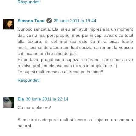
Răspundeți
Simona Tucu
29 iunie 2011 la 19:44
Cunosc senzatia, Ela, si eu am avut impresia la un moment
dat, ca nu mai port propriul meu par in cap, avea o cu totul
alta textura, si cel mai rau este ca mi-a picat foarte
mult,,,tocmai de aceea am luat decizia sa renunt la vopsea
cat inca nu am fire albe de par.
Fii pe faza, pregatesc o supriza in curand, care sper sa ve
rezolve problemele asa cum mi s-a intamplat mie. :)
Te pup si multumesc ca ai trecut pe la mine!!
Răspundeți
Ela
30 iunie 2011 la 22:14
Cu mare placere!
Si mie imi cade parul mult si incerc sa il ajut cu un sampon
natural.