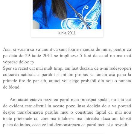
iunie 2011
Aaa, si voiam sa va anunt ca sunt foarte mandra de mine, pentru ca
pe data de 29 iunie 2011 se implinesc 5 luni de cand nu ma mai
vopsesc deloc :p
Sper sa rezist cat mai mult timp, am luat decizia de a-mi redescoperi
culoarea naturala a parului si mi-am propus sa raman asa pana la
primele fire de par alb, atunci voi alege probabil din nou o nunata
de blond.
Am atasat cateva poze cu parul meu proaspat spalat, nu stiu cat
de evident este efectul in aceste poze, insa decizia de a va povesti
despre transformarea parului meu o constituie faptul ca mai nou
toate prietenele cu care ma intalnesc ma intreaba daca am folosit
placa de intins, ceea ce imi demonstreaza ca parul meu si-a revenit.