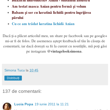
Bifazicul hidronutritiv Anian - balsamul albastru
Am testat masca Anian pentru formă și volum
Balsam și ser cu keratină lichidă pentru îngrijirea
părului
Cu ce am trădat keratina lichidă Anian
Dacă ți-a plăcut articolul meu, un share pe facebook sau pe google+
mi-ar fi de folos. De asemenea aștept feedback-ul tău în căsuța de
comentarii, iar dacă dorești sa fii la curent cu noutățile, mă poți găsi
@vintagelooksimona
pe instagram
.
Simona Tucu
la
10:45
Distribuiți
137 de comentarii:
Lucia Popa
19 iunie 2011 la 11:21