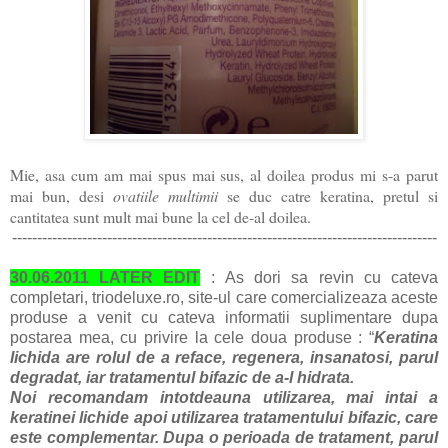
Mie, asa cum am mai spus mai sus, al doilea produs mi s-a parut
mai bun, desi
ovatiile multimii
se duc catre keratina, pretul si
cantitatea sunt mult mai bune la cel de-al doilea.
-------------------------------------------------------------------------------------
30.06.2011
LATER EDIT
:
As dori sa revin cu cateva
completari, triodeluxe.ro
, site-ul care comercializeaza aceste
produse a venit cu cateva informatii suplimentare dupa
postarea mea, cu privire la cele doua produse
: “
Keratina
lichida are rolul de a reface, regenera, insanatosi, parul
degradat, iar tratamentul bifazic de a-l hidrata.
Noi recomandam intotdeauna utilizarea, mai intai a
keratinei lichide apoi utilizarea tratamentului bifazic, care
este complementar. Dupa o perioada de tratament, parul