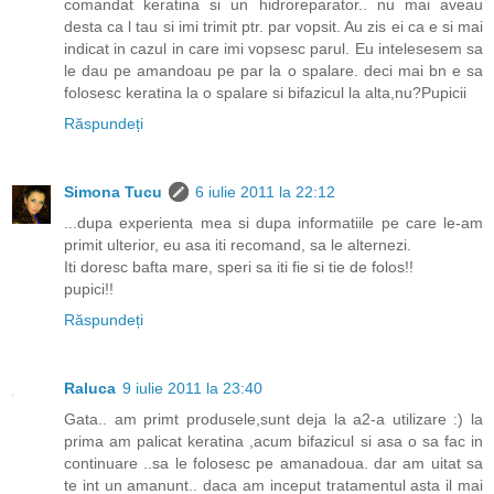
comandat keratina si un hidroreparator.. nu mai aveau
desta ca l tau si imi trimit ptr. par vopsit. Au zis ei ca e si mai
indicat in cazul in care imi vopsesc parul. Eu intelesesem sa
le dau pe amandoau pe par la o spalare. deci mai bn e sa
folosesc keratina la o spalare si bifazicul la alta,nu?Pupicii
Răspundeți
Simona Tucu
6 iulie 2011 la 22:12
...dupa experienta mea si dupa informatiile pe care le-am
primit ulterior, eu asa iti recomand, sa le alternezi.
Iti doresc bafta mare, speri sa iti fie si tie de folos!!
pupici!!
Răspundeți
Raluca
9 iulie 2011 la 23:40
Gata.. am primt produsele,sunt deja la a2-a utilizare :) la
prima am palicat keratina ,acum bifazicul si asa o sa fac in
continuare ..sa le folosesc pe amanadoua. dar am uitat sa
te int un amanunt.. daca am inceput tratamentul asta il mai