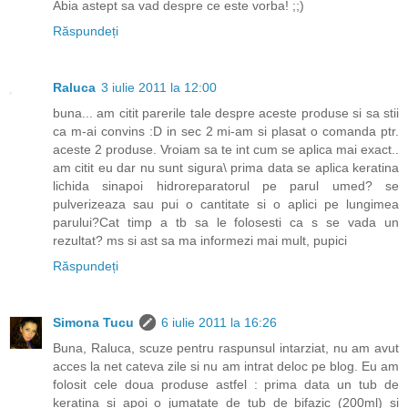
Abia astept sa vad despre ce este vorba! ;;)
Răspundeți
Raluca
3 iulie 2011 la 12:00
buna... am citit parerile tale despre aceste produse si sa stii
ca m-ai convins :D in sec 2 mi-am si plasat o comanda ptr.
aceste 2 produse. Vroiam sa te int cum se aplica mai exact..
am citit eu dar nu sunt sigura\ prima data se aplica keratina
lichida sinapoi hidroreparatorul pe parul umed? se
pulverizeaza sau pui o cantitate si o aplici pe lungimea
parului?Cat timp a tb sa le folosesti ca s se vada un
rezultat? ms si ast sa ma informezi mai mult, pupici
Răspundeți
Simona Tucu
6 iulie 2011 la 16:26
Buna, Raluca, scuze pentru raspunsul intarziat, nu am avut
acces la net cateva zile si nu am intrat deloc pe blog. Eu am
folosit cele doua produse astfel : prima data un tub de
keratina si apoi o jumatate de tub de bifazic (200ml) si