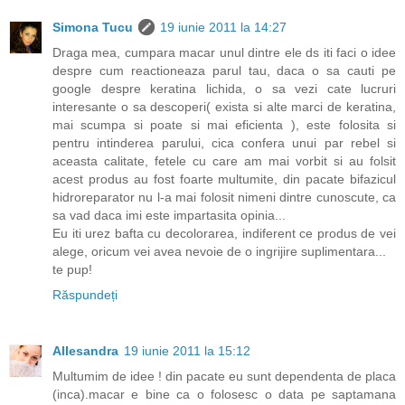
Simona Tucu
19 iunie 2011 la 14:27
Draga mea, cumpara macar unul dintre ele ds iti faci o idee
despre cum reactioneaza parul tau, daca o sa cauti pe
google despre keratina lichida, o sa vezi cate lucruri
interesante o sa descoperi( exista si alte marci de keratina,
mai scumpa si poate si mai eficienta ), este folosita si
pentru intinderea parului, cica confera unui par rebel si
aceasta calitate, fetele cu care am mai vorbit si au folsit
acest produs au fost foarte multumite, din pacate bifazicul
hidroreparator nu l-a mai folosit nimeni dintre cunoscute, ca
sa vad daca imi este impartasita opinia...
Eu iti urez bafta cu decolorarea, indiferent ce produs de vei
alege, oricum vei avea nevoie de o ingrijire suplimentara...
te pup!
Răspundeți
Allesandra
19 iunie 2011 la 15:12
Multumim de idee ! din pacate eu sunt dependenta de placa
(inca).macar e bine ca o folosesc o data pe saptamana