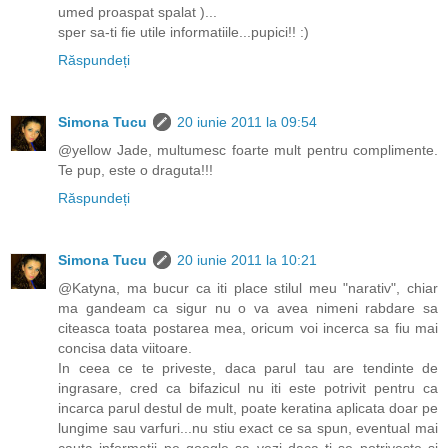
umed proaspat spalat )...
sper sa-ti fie utile informatiile...pupici!! :)
Răspundeți
Simona Tucu
20 iunie 2011 la 09:54
@yellow Jade, multumesc foarte mult pentru complimente.
Te pup, este o draguta!!!
Răspundeți
Simona Tucu
20 iunie 2011 la 10:21
@Katyna, ma bucur ca iti place stilul meu "narativ", chiar
ma gandeam ca sigur nu o va avea nimeni rabdare sa
citeasca toata postarea mea, oricum voi incerca sa fiu mai
concisa data viitoare.
In ceea ce te priveste, daca parul tau are tendinte de
ingrasare, cred ca bifazicul nu iti este potrivit pentru ca
incarca parul destul de mult, poate keratina aplicata doar pe
lungime sau varfuri...nu stiu exact ce sa spun, eventual mai