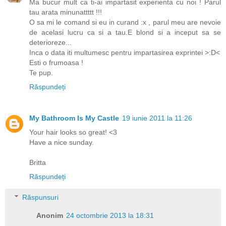
Ma bucur mult ca ti-ai impartasit experienta cu noi ! Parul
tau arata minunattttt !!!
O sa mi le comand si eu in curand :x , parul meu are nevoie
de acelasi lucru ca si a tau.E blond si a inceput sa se
deterioreze...
Inca o data iti multumesc pentru impartasirea exprintei >:D<
Esti o frumoasa !
Te pup.
Răspundeți
My Bathroom Is My Castle
19 iunie 2011 la 11:26
Your hair looks so great! <3
Have a nice sunday.
Britta
Răspundeți
Răspunsuri
Anonim
24 octombrie 2013 la 18:31