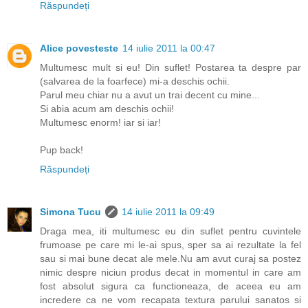
Răspundeți
Alice povesteste
14 iulie 2011 la 00:47
Multumesc mult si eu! Din suflet! Postarea ta despre par
(salvarea de la foarfece) mi-a deschis ochii.
Parul meu chiar nu a avut un trai decent cu mine...
Si abia acum am deschis ochii!
Multumesc enorm! iar si iar!
Pup back!
Răspundeți
Simona Tucu
14 iulie 2011 la 09:49
Draga mea, iti multumesc eu din suflet pentru cuvintele
frumoase pe care mi le-ai spus, sper sa ai rezultate la fel
sau si mai bune decat ale mele.Nu am avut curaj sa postez
nimic despre niciun produs decat in momentul in care am
fost absolut sigura ca functioneaza, de aceea eu am
incredere ca ne vom recapata textura parului sanatos si