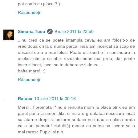
pot coafa cu placa ?:)
Răspundeți
Simona Tucu
9 iulie 2011 la 23:50
...nu cred ca se poate intampla ceva, eu am folosit-o de
vreo doua ori la o nunta parca, insa am incercat sa scap de
obiceiul de a o mai folosi. Poate utilizand-o in continuare in
acelasi ritm o sa obtii rezultate bune mai greu, dar poate
incerci incet, incet sa te debarasezi de ea...
bafta mare!! :)
Răspundeți
Raluca
10 iulie 2011 la 00:16
Mersi ..f prompta :* nu s renunta mom la placa ptr.k eu am
parul pana la umeri ,filat si nu are greutatea necesara incat
sa atarne drept si uniform si daca nu-i dau cu placa arata
ca o un pamatuf ciufulit:)) macar as putea sa incerc sa o
mai raresc.Pupici si n b.