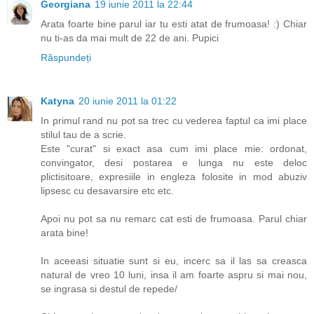
Georgiana
19 iunie 2011 la 22:44
Arata foarte bine parul iar tu esti atat de frumoasa! :) Chiar
nu ti-as da mai mult de 22 de ani. Pupici
Răspundeți
Katyna
20 iunie 2011 la 01:22
In primul rand nu pot sa trec cu vederea faptul ca imi place
stilul tau de a scrie.
Este "curat" si exact asa cum imi place mie: ordonat,
convingator, desi postarea e lunga nu este deloc
plictisitoare, expresiile in engleza folosite in mod abuziv
lipsesc cu desavarsire etc etc.
Apoi nu pot sa nu remarc cat esti de frumoasa. Parul chiar
arata bine!
In aceeasi situatie sunt si eu, incerc sa il las sa creasca
natural de vreo 10 luni, insa il am foarte aspru si mai nou,
se ingrasa si destul de repede/