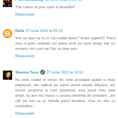
The colour of your eyes is beautiful!
Răspundeți
Delia
27 iunie 2011 la 09:15
Vrei sa spui ca nu ti l-ai coafat deloc? Arata superb!!! Parul
meu e putin ondulat, imi place mult sa-l port drept, dar nu
reusesc nici cum sa-l fac sa stea asa.
Răspundeți
Simona Tucu
27 iunie 2011 la 10:51
Nu este coafat in niciun fel, este proaspat spalat si doar
pieptenat, am aplicat pe parul umed solutia bifazica, am
folosit uscatorul si l-am pieptenat, insa parul meu este
drept, nu are nici macar o usoara tendinta de ondulare...am
citit pe net ca ar intinde parul keratina, insa nu stiu cu
certitudine...
Răspundeți