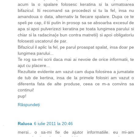
acum la o spalare folosesc keratina si la urmatoarea
bifazicul. Iti recomand sa procedezi si tu la fel, insa nu
amandoua o data, alternativ la fiecare spalare. Dupa ce te
speli pe cap, il tii putin in prosop sa se absoarba excesul de
apa si apoi pulverizezi keratina pe toata lungimea parului si
chiar si la radacina(e bun contra matretii) si apoi obligatoriu
folosesti uscatorul de par.
Bifazicul il aplic la fel, pe parul proaspat spalat, insa doar pe
lungimea parului...
Te rog sa-mi scrii daca mai ai nevoie de orice informatii, te
ajut cu placere...
Rezultate evidente am vazut cam dupa folosirea a jumatate
de tub de kertina, insa de la primele folosiri am vazut o
diferenta fata de alte produse, ceea ce m-a convins sa
continui!
pup!
Răspundeți
Raluca
6 iulie 2011 la 20:46
mersi.. o sa-mi fie de ajutor informatiile. eu mi-am