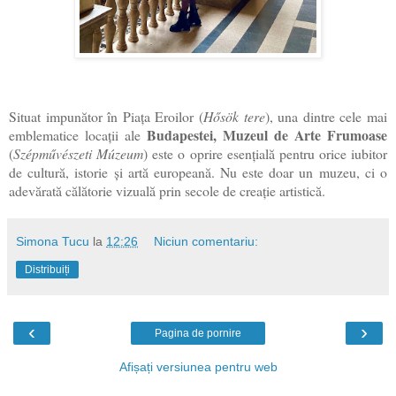
Situat impunător în Piața Eroilor (
Hősök tere
), una dintre cele mai
Budapestei, Muzeul de Arte Frumoase
emblematice locații ale
(
Szépművészeti Múzeum
) este o oprire esențială pentru orice iubitor
de cultură, istorie și artă europeană. Nu este doar un muzeu, ci o
adevărată călătorie vizuală prin secole de creație artistică.
Simona Tucu
la
12:26
Niciun comentariu:
Distribuiți
‹
›
Pagina de pornire
Afișați versiunea pentru web