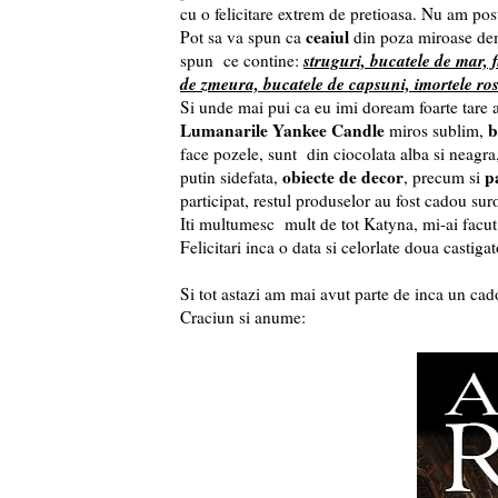
cu o felicitare extrem de pretioasa. Nu am pos
ceaiul
Pot sa va spun ca
din poza miroase deme
struguri, bucatele de mar, f
spun ce contine:
de zmeura, bucatele de capsuni, imortele ros
Si unde mai pui ca eu imi doream foarte tare 
Lumanarile Yankee Candle
b
miros sublim,
face pozele, sunt din ciocolata alba si neagra
obiecte de decor
p
putin sidefata,
, precum si
participat, restul produselor au fost cadou suro
Iti multumesc mult de tot Katyna, mi-ai facu
Felicitari inca o data si celorlate doua castigat
Si tot astazi am mai avut parte de inca un cad
Craciun si anume: