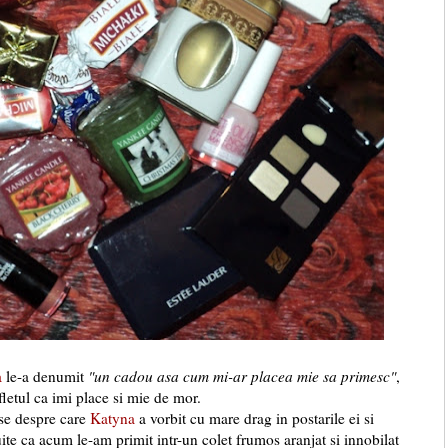
a
le-a denumit
"un cadou asa cum mi-ar placea mie sa primesc"
,
ufletul ca imi place si mie de mor.
use despre care
Katyna
a vorbit cu mare drag in postarile ei si
ite ca acum le-am primit intr-un colet frumos aranjat si innobilat