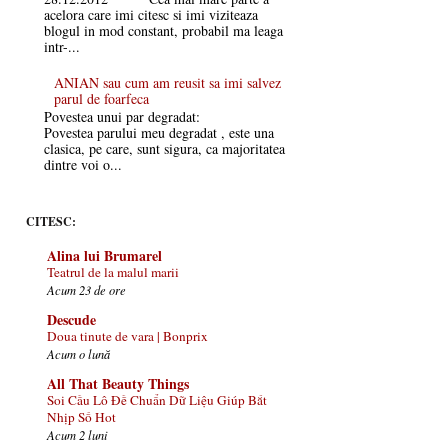
acelora care imi citesc si imi viziteaza
blogul in mod constant, probabil ma leaga
intr-...
ANIAN sau cum am reusit sa imi salvez
parul de foarfeca
Povestea unui par degradat:
Povestea parului meu degradat , este una
clasica, pe care, sunt sigura, ca majoritatea
dintre voi o...
CITESC:
Alina lui Brumarel
Teatrul de la malul marii
Acum 23 de ore
Descude
Doua tinute de vara | Bonprix
Acum o lună
All That Beauty Things
Soi Cầu Lô Đề Chuẩn Dữ Liệu Giúp Bắt
Nhịp Số Hot
Acum 2 luni