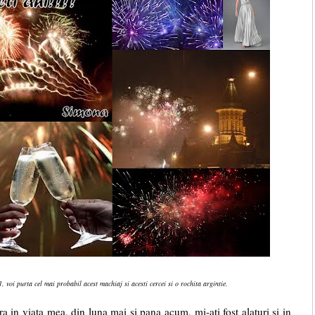
 voi purta cel mai probabil acest machiaj si acesti cercei si o rochita argintie.
ata mea, din luna mai si pana acum, mi-ati fost alaturi si in