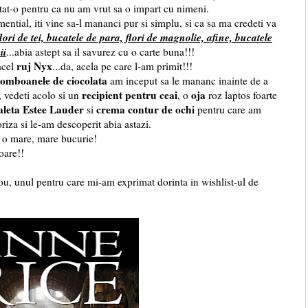
tat-o pentru ca nu am vrut sa o impart cu nimeni.
ntial, iti vine sa-l mananci pur si simplu, si ca sa ma credeti va
lori de tei, bucatele de para, flori de magnolie, afine, bucatele
ii
...abia astept sa il savurez cu o carte buna!!!
ruj Nyx
acel
...da, acela pe care l-am primit!!!
omboanele de ciocolata
am inceput sa le mananc inainte de a
recipient pentru ceai
oja
, vedeti acolo si un
, o
roz laptos foarte
aleta Estee Lauder
crema contur de ochi
si
pentru care am
riza si le-am descoperit abia astazi.
t o mare, mare bucurie!
oare!!
ou, unul pentru care mi-am exprimat dorinta in wishlist-ul de