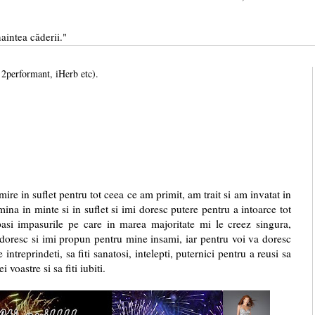
aintea căderii."
, 2performant, iHerb etc).
 suflet pentru tot ceea ce am primit, am trait si am invatat in
na in minte si in suflet si imi doresc putere pentru a intoarce tot
pasi impasurile pe care in marea majoritate mi le creez singura,
imi doresc si imi propun pentru mine insami, iar pentru voi va doresc
ntreprindeti, sa fiti sanatosi, intelepti, puternici pentru a reusi sa
i voastre si sa fiti iubiti.