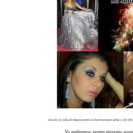
Am ales un colaj de imagini pentru a ilustra aceasta ulima zi din 2011,
Va multumesc pentru prezenta voastra in vi