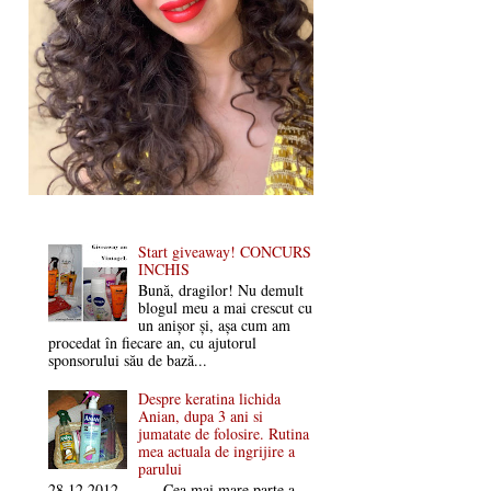
Start giveaway! CONCURS
INCHIS
Bună, dragilor! Nu demult
blogul meu a mai crescut cu
un anișor și, așa cum am
procedat în fiecare an, cu ajutorul
sponsorului său de bază...
Despre keratina lichida
Anian, dupa 3 ani si
jumatate de folosire. Rutina
mea actuala de ingrijire a
parului
28.12.2012 Cea mai mare parte a