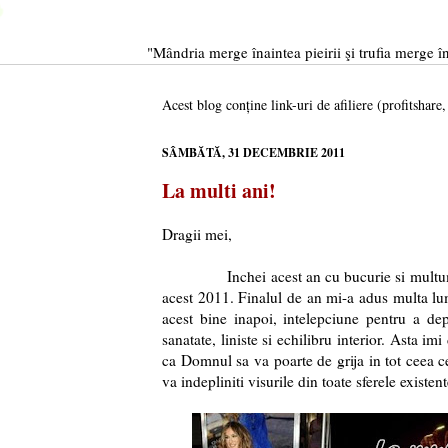
"Mândria merge înaintea pieirii şi trufia merge în
Acest blog conține link-uri de afiliere (profitshare
SÂMBĂTĂ, 31 DECEMBRIE 2011
La multi ani!
Dragii mei,
Inchei acest an cu bucurie si multumire in
acest 2011. Finalul de an mi-a adus multa lumi
acest bine inapoi, intelepciune pentru a de
sanatate, liniste si echilibru interior. Asta 
ca Domnul sa va poarte de grija in tot ceea ce i
va indepliniti visurile din toate sferele existente