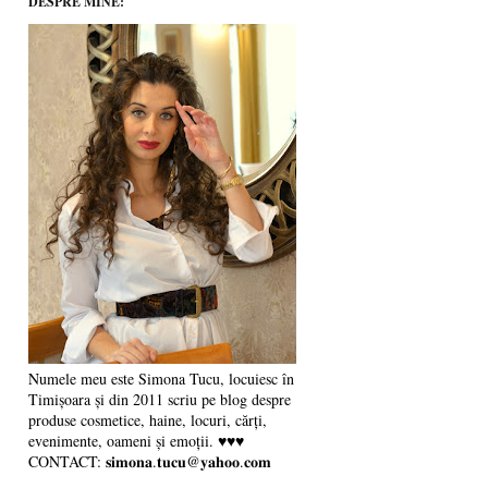
DESPRE MINE:
Numele meu este Simona Tucu, locuiesc în
Timișoara și din 2011 scriu pe blog despre
produse cosmetice, haine, locuri, cărți,
evenimente, oameni și emoții. ♥♥♥
CONTACT: 𝐬𝐢𝐦𝐨𝐧𝐚.𝐭𝐮𝐜𝐮@𝐲𝐚𝐡𝐨𝐨.𝐜𝐨𝐦