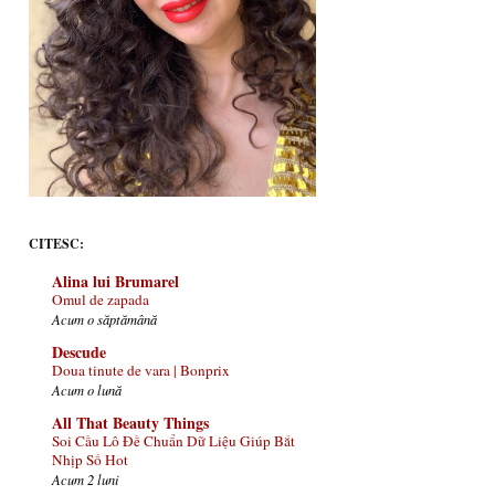
CITESC:
Alina lui Brumarel
Omul de zapada
Acum o săptămână
Descude
Doua tinute de vara | Bonprix
Acum o lună
All That Beauty Things
Soi Cầu Lô Đề Chuẩn Dữ Liệu Giúp Bắt
Nhịp Số Hot
Acum 2 luni