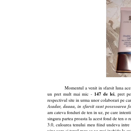
Momentul a venit in sfarsit luna aceast
147 de lei
un pret mult mai mic -
, pret p
respectivul site in urma unor colaborari pe ca
Asadar, daaaa, in sfarsit sunt posesoarea f
am cateva fonduri de ten in uz, pe care intent
singura partea proasta la acest fond de ten o r
3.0, culoarea tenului meu fiind undeva intre
vine vara si tenul meu se va mai inchide la cu