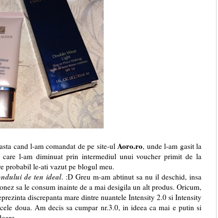
Aoro.ro
a cand l-am comandat de pe site-ul
, unde l-am gasit la
e care l-am diminuat prin intermediul unui voucher primit de la
re probabil le-ati vazut pe blogul meu.
ondului de ten ideal
. :D Greu m-am abtinut sa nu il deschid, insa
ionez sa le consum inainte de a mai desigila un alt produs. Oricum,
eprezinta discrepanta mare dintre nuantele Intensity 2.0 si Intensity
 cele doua. Am decis sa cumpar nr.3.0, in ideea ca mai e putin si
loare.