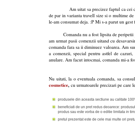
Am uitat sa precizez faptul ca cei de la
de par in varianta travell size si o multime de
le-am consumat deja. :P Mi s-a parut un gest f
Comanda nu a fost lipsita de peripetii pent
am urmat pasii comenzii uitand cu desavarsire 
comanda fara sa ii diminuez valoarea. Am sun
a comenzii, special pentru astfel de cazuri,
anulare. Am facut intocmai, comanda mi-a fost
Nu uitati, la o eventuala comanda, sa consul
cosmetice
,
cu urmatoarele precizari pe care le
produsele din aceasta sectiune au calitate 100
beneficiati de un pret redus deoarece: produsul
produs sau este vorba de o editie limitata in ti
pretul prezentat este de cele mai multe ori pretu