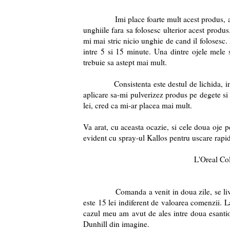
Imi place foarte mult acest produs, a intr
unghiile fara sa folosesc ulterior acest produs
mi mai stric nicio unghie de cand il folosesc.
intre 5 si 15 minute. Una dintre ojele mele 
trebuie sa astept mai mult.
Consistenta este destul de lichida, insa ul
aplicare sa-mi pulverizez produs pe degete si 
lei, cred ca mi-ar placea mai mult.
Va arat, cu aceasta ocazie, si cele doua oje 
evident cu spray-ul Kallos pentru uscare rapi
L'Oreal Col
Comanda a venit in doua zile, se livreaza 
este 15 lei indiferent de valoarea comenzii. L
cazul meu am avut de ales intre doua esanti
Dunhill din imagine.