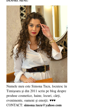
DESPRE MINE:
Numele meu este Simona Tucu, locuiesc în
Timișoara și din 2011 scriu pe blog despre
produse cosmetice, haine, locuri, cărți,
evenimente, oameni și emoții. ♥♥♥
CONTACT: 𝐬𝐢𝐦𝐨𝐧𝐚.𝐭𝐮𝐜𝐮@𝐲𝐚𝐡𝐨𝐨.𝐜𝐨𝐦