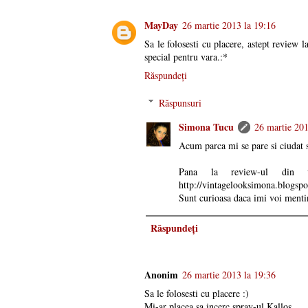
MayDay
26 martie 2013 la 19:16
Sa le folosesti cu placere, astept review 
special pentru vara.:*
Răspundeți
Răspunsuri
Simona Tucu
26 martie 201
Acum parca mi se pare si ciudat sa
Pana la review-ul din v
http://vintagelooksimona.blogspo
Sunt curioasa daca imi voi menti
Răspundeți
Anonim
26 martie 2013 la 19:36
Sa le folosesti cu placere :)
Mi-ar placea sa incerc spray-ul Kallos