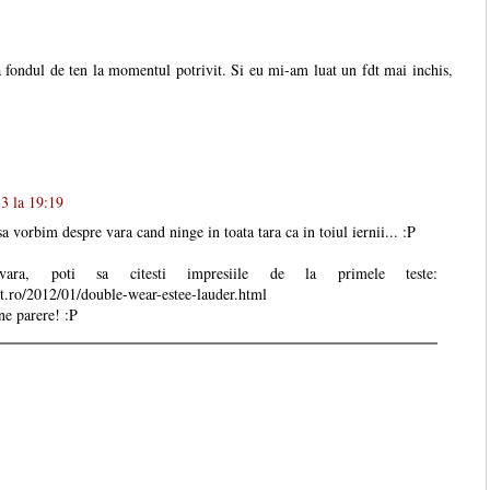
la fondul de ten la momentul potrivit. Si eu mi-am luat un fdt mai inchis,
3 la 19:19
 vorbim despre vara cand ninge in toata tara ca in toiul iernii... :P
ara, poti sa citesti impresiile de la primele teste:
t.ro/2012/01/double-wear-estee-lauder.html
ne parere! :P