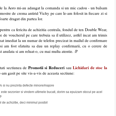
 Aoro mi-au adaugat la comanda si un mic cadou - un balsam
 mostre de crema antirid Vichy pe care le-am folosit in fiecare zi si
oarte dragut din partea lor.
ru ca fericita de achizitia centrala, fondul de ten Double Wear,
de voucherul pe care trebuia sa il utilizez, astfel incat am trimis
at imediat la un numar de telefon precizat in mailul de confirmare
 si am fost sfatuita sa dau un replay confirmarii, cu o cerere de
 anulata si am reluat-o, cu mai multa atentie. :P
Promotii si Reduceri
Lichidari de stoc la
tati sectiunea de
sau
-am gasit pe site vis-a-vis de aceasta sectiune:
% si nu prezinta defecte minore/majore
 este sezonier si vindem ultimele bucati, dorim sa epuizam stocul pe acel
mp
l de achizitie, deci minimul posibil