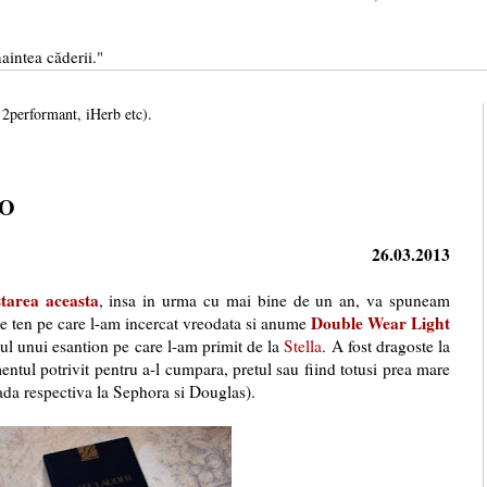
aintea căderii."
, 2performant, iHerb etc).
RO
26.03.2013
tarea aceasta
, insa in urma cu mai bine de un an, va spuneam
Double Wear Light
e ten pe care l-am incercat vreodata si anume
iul unui esantion pe care l-am primit de la
Stella
. A fost dragoste la
entul potrivit pentru a-l cumpara, pretul sau fiind totusi prea mare
ada respectiva la Sephora si Douglas).