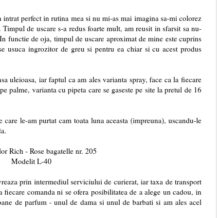
at perfect in rutina mea si nu mi-as mai imagina sa-mi colorez
. Timpul de uscare s-a redus foarte mult, am reusit in sfarsit sa nu-
 In functie de oja, timpul de uscare aproximat de mine este cuprins
se usuca ingrozitor de greu si pentru ea chiar si cu acest produs
eioasa, iar faptul ca am ales varianta spray, face ca la fiecare
pe palme, varianta cu pipeta care se gaseste pe site la pretul de 16
pe care le-am purtat cam toata luna aceasta (impreuna), uscandu-le
da.
or Rich - Rose bagatelle nr. 205
Modelit L-40
prin intermediul serviciului de curierat, iar taxa de transport
a fiecare comanda ni se ofera posibilitatea de a alege un cadou, in
oane de parfum - unul de dama si unul de barbati si am ales acel