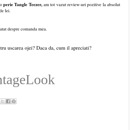
perie Tangle Teezer,
 o
am tot vazut review-uri pozitive la absolut
de lei.
atat despre comanda mea.
tru uscarea ojei? Daca da, cum il apreciati?
ntageLook