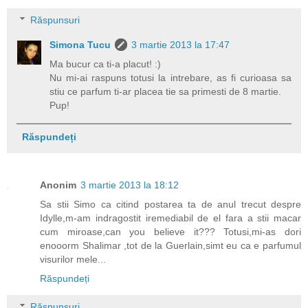
Răspunsuri
Simona Tucu
3 martie 2013 la 17:47
Ma bucur ca ti-a placut! :)
Nu mi-ai raspuns totusi la intrebare, as fi curioasa sa
stiu ce parfum ti-ar placea tie sa primesti de 8 martie.
Pup!
Răspundeți
Anonim
3 martie 2013 la 18:12
Sa stii Simo ca citind postarea ta de anul trecut despre
Idylle,m-am indragostit iremediabil de el fara a stii macar
cum miroase,can you believe it??? Totusi,mi-as dori
enooorm Shalimar ,tot de la Guerlain,simt eu ca e parfumul
visurilor mele...
Răspundeți
Răspunsuri