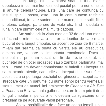
Pe langa binecuvantarea soarelui, luna martie
debuteaza in cel mai frumos mod posibil pentru noi femeile,
si anume celebrandu-ne. Este luna care se confunda cu
insusi spiritul nostru, este luna in care suntem rasfatate
neconditionat, in care suntem iubite mame, iubite sotii, fiice,
prietene, colege, partenere de viata etc, fiind totodata si
luna in care primim cele mai multe cadouri.
Am sarbatorit in viata mea de 32 de ori luna martie
si facand o retrospectiva a tuturor cadourilor de care m-am
bucurat de-a lungul timpului, cu accent pe ziua de 8 martie,
mi-am dat seama ca odata cu varsta ele au crescut ca
dimensiune, valoare si importanta emotionala. Daca la
inceput nu primeam decat un fir de frezie colorat, un
buchetel de ghiocei proaspeti sau o zambila parfumata, mai
tarziu, cand am devenit domnisoara si baietii au inceput sa
sa-mi acorde atentie, cadourile au inceput si ele sa reflecte
acest lucru si pe langa buchetul de ghiocei a inceput sa se
strecoare cate un parfumel cu nume sonor pentru vremea si
statutul meu de atunci. Imi amintesc de
Chanson d’Air, Pret
a Porter
sau
B.U
. varianta galbena pe care le-am primit de-a
lungul timpului si pe care le foloseam cu zgarcenie si le
pretuiam ca pe adevarate valori personale.
Astazi posibilitatile de a face un cadou femeii iubite