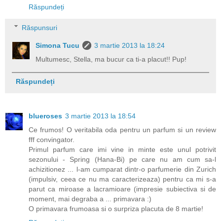
Răspundeți
Răspunsuri
Simona Tucu
3 martie 2013 la 18:24
Multumesc, Stella, ma bucur ca ti-a placut!! Pup!
Răspundeți
blueroses
3 martie 2013 la 18:54
Ce frumos! O veritabila oda pentru un parfum si un review
fff convingator.
Primul parfum care imi vine in minte este unul potrivit
sezonului - Spring (Hana-Bi) pe care nu am cum sa-l
achizitionez ... l-am cumparat dintr-o parfumerie din Zurich
(impulsiv, ceea ce nu ma caracterizeaza) pentru ca mi s-a
parut ca miroase a lacramioare (impresie subiectiva si de
moment, mai degraba a ... primavara :)
O primavara frumoasa si o surpriza placuta de 8 martie!