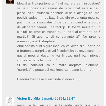
Idealul ar fi ca partenerul (la el ma refeream in postare)
sa te cunoasca indeajuns de bine incat sa stie ce-ti
place, sa-ti intuiasca dorintele si sa-ti aleaga cel mai
potrivit cadou, in realitate insa, din experienta mea cel
putin, barbatii sunt destul de derutati cand vine vorba
de alegerea cadoului perfect :p De foarte multe ori, in
cupluri, se practica treaba cu “tu ce ti-ai cam dori de 8
martie?” Si apoi tu vii cu variante :))) Nu prea e
romantic, nu? Ai dreptate!!
Anul acesta sunt sigura insa, ca voi avea si eu parte de
o frumoasa surpriza si voi fi cadorisita cu ceva exact pe
gustul meu si daca nu va fi asa, nu-I bai, intentia
conteaza pana la urma. :P
Si da, consider ca ai mare dreptate, elementul
"surpriza" e poate cel mai important pana la urma!
Cadouri frumoase si inspirate iti doresc! :)
Vision By Mila
5 martie 2013 la 11:47
mersi, la fel.. eu sunt in Finlanda, unde ziua de 8