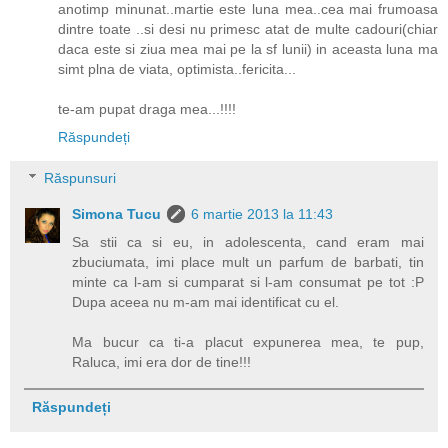
anotimp minunat..martie este luna mea..cea mai frumoasa
dintre toate ..si desi nu primesc atat de multe cadouri(chiar
daca este si ziua mea mai pe la sf lunii) in aceasta luna ma
simt plna de viata, optimista..fericita...
te-am pupat draga mea...!!!!
Răspundeți
Răspunsuri
Simona Tucu
6 martie 2013 la 11:43
Sa stii ca si eu, in adolescenta, cand eram mai
zbuciumata, imi place mult un parfum de barbati, tin
minte ca l-am si cumparat si l-am consumat pe tot :P
Dupa aceea nu m-am mai identificat cu el.
Ma bucur ca ti-a placut expunerea mea, te pup,
Raluca, imi era dor de tine!!!
Răspundeți