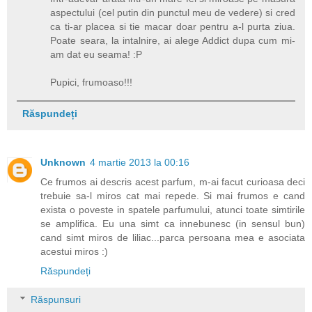
aspectului (cel putin din punctul meu de vedere) si cred
ca ti-ar placea si tie macar doar pentru a-l purta ziua.
Poate seara, la intalnire, ai alege Addict dupa cum mi-
am dat eu seama! :P
Pupici, frumoaso!!!
Răspundeți
Unknown
4 martie 2013 la 00:16
Ce frumos ai descris acest parfum, m-ai facut curioasa deci
trebuie sa-l miros cat mai repede. Si mai frumos e cand
exista o poveste in spatele parfumului, atunci toate simtirile
se amplifica. Eu una simt ca innebunesc (in sensul bun)
cand simt miros de liliac...parca persoana mea e asociata
acestui miros :)
Răspundeți
Răspunsuri