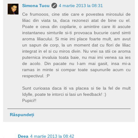
Simona Tucu
4 martie 2013 la 08:31
Ce frumooos, cine stie care e povestea mirosului de
liliac din viata ta, daca rezonezi atat de bine cu el.
Poate e ceva din copilarie, o amintire care iti ascute
instantaneu simturile si-ti provoaca bucurie cand simti
aroma liliacului. Si mie imi place foarte mult, am avut
un sapun de corp, la un moment dat cu flori de liliac
integrat in el si cu miros divin. Nu vrei sa stii ce aroma
puternica invaluia toata baie, nu mai imi venea sa ies
de acolo. Din pacate nu l-am mai gasit, insa mi-a
ramas in minte si compar toate sapunurile acum cu
respectivul. :P
Sunt curioasa daca iti va placea si tie la fel de mult
Idylle, poate te intorci si lasi un feedback! :)
Pupici!!
Răspundeți
Deea
4 martie 2013 la 08:42