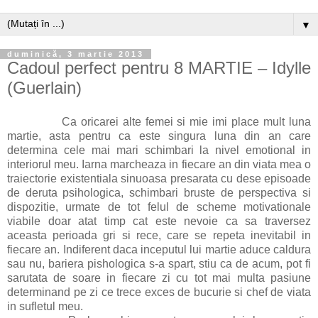
▼
duminică, 3 martie 2013
Cadoul perfect pentru 8 MARTIE – Idylle
(Guerlain)
Ca oricarei alte femei si mie imi place mult luna
martie, asta pentru ca este singura luna din an care
determina cele mai mari schimbari la nivel emotional in
interiorul meu. Iarna marcheaza in fiecare an din viata mea o
traiectorie existentiala sinuoasa presarata cu dese episoade
de deruta psihologica, schimbari bruste de perspectiva si
dispozitie, urmate de tot felul de scheme motivationale
viabile doar atat timp cat este nevoie ca sa traversez
aceasta perioada gri si rece, care se repeta inevitabil in
fiecare an. Indiferent daca inceputul lui martie aduce caldura
sau nu, bariera pishologica s-a spart, stiu ca de acum, pot fi
sarutata de soare in fiecare zi cu tot mai multa pasiune
determinand pe zi ce trece exces de bucurie si chef de viata
in sufletul meu.