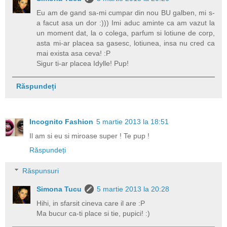
Eu am de gand sa-mi cumpar din nou BU galben, mi s-
a facut asa un dor :))) Imi aduc aminte ca am vazut la
un moment dat, la o colega, parfum si lotiune de corp,
asta mi-ar placea sa gasesc, lotiunea, insa nu cred ca
mai exista asa ceva! :P
Sigur ti-ar placea Idylle! Pup!
Răspundeți
Incognito Fashion
5 martie 2013 la 18:51
Il am si eu si miroase super ! Te pup !
Răspundeți
Răspunsuri
Simona Tucu
5 martie 2013 la 20:28
Hihi, in sfarsit cineva care il are :P
Ma bucur ca-ti place si tie, pupici! :)