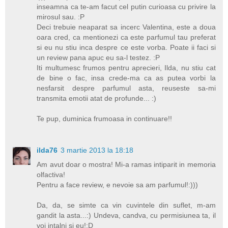
inseamna ca te-am facut cel putin curioasa cu privire la
mirosul sau. :P
Deci trebuie neaparat sa incerc Valentina, este a doua
oara cred, ca mentionezi ca este parfumul tau preferat
si eu nu stiu inca despre ce este vorba. Poate ii faci si
un review pana apuc eu sa-l testez. :P
Iti multumesc frumos pentru aprecieri, Ilda, nu stiu cat
de bine o fac, insa crede-ma ca as putea vorbi la
nesfarsit despre parfumul asta, reuseste sa-mi
transmita emotii atat de profunde... :)
Te pup, duminica frumoasa in continuare!!
ilda76
3 martie 2013 la 18:18
Am avut doar o mostra! Mi-a ramas intiparit in memoria
olfactiva!
Pentru a face review, e nevoie sa am parfumul!:)))
Da, da, se simte ca vin cuvintele din suflet, m-am
gandit la asta...:) Undeva, candva, cu permisiunea ta, il
voi intalni si eu!:D