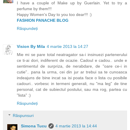
I have a couple of Make up by Guerlain. Yet to try a
perfume by them!!!
Happy Women's Day to you too dear!!! :)
FASHION PANACHE BLOG
Răspundeți
Vision By Mila
4 martie 2013 la 14:27
Mie mi se pare total neatragator sa-i insinuezi partenerului
ce ti-ai dori, indiferent de ocazie. Cadoul e cadou.. unde e
sentimentul de surpriza, de nerabdare, de "oare ce-i in
cutie".. pana la urma, cei din jur ar trebui sa te cunoasca
indeajuns de bine incat sa isi poata face o lista cu posibile
cadouri.. vorbesc in termeni generali, nu "ma leg" de tine
personal, cat de subiectul postului, sau ma rog, partea cu
"lista" :)
Răspundeți
Răspunsuri
Simona Tucu
4 martie 2013 la 14:44