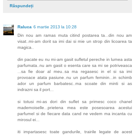
Răspundeți
Raluca
6 martie 2013 la 10:28
Din nou am ramas muta citind postarea ta...din nou am
visat..mi-am dorit sa imi dai si mie un strop din licoarea ta
magica..
din pacate eu nu mi-am gasit sufletul pereche in lumea asta
parfumata..nu am gasit o esenta care sa mi se potriveasca
...sa fie doar al meu..sa ma regasesc in el si sa imi
provoace atata pasiune..nu un parfum feminin...in schimb
ador un parfum barbatesc..ma scoate din minti si as
indrazni sa il port...
si totusi mi-as dori din suflet sa primesc coco chanel
mademoiselle...prietena mea este posesoarea acestui
parfumel si de fiecare data cand ne vedem ma incanta cu
mirosul ei...
iti impartasesc toate gandurile, trairile legate de acest