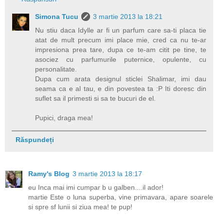
Simona Tucu
3 martie 2013 la 18:21
Nu stiu daca Idylle ar fi un parfum care sa-ti placa tie
atat de mult precum imi place mie, cred ca nu te-ar
impresiona prea tare, dupa ce te-am citit pe tine, te
asociez cu parfumurile puternice, opulente, cu
personalitate.
Dupa cum arata designul sticlei Shalimar, imi dau
seama ca e al tau, e din povestea ta :P Iti doresc din
suflet sa il primesti si sa te bucuri de el.
Pupici, draga mea!
Răspundeți
Ramy's Blog
3 martie 2013 la 18:17
eu Inca mai imi cumpar b u galben....il ador!
martie Este o luna superba, vine primavara, apare soarele
si spre sf lunii si ziua mea! te pup!