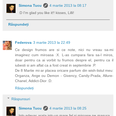
Simona Tucu
4 martie 2013 la 08:17
:D I'm glad you like it!! kisses, Lilli!
Răspundeți
Federova
3 martie 2013 la 22:49
Ce design frumos are si ce note, nici nu vreau sa-mi
imaginez cum miroasa :X. L-as cumpara fara sa-l miros,
doar pentru ca ai vorbit tu frumos despre el, pentru ca il
iubesti si am aflat ca a fost creat in septembrie :P.
De 8 Martie mi-ar placea oricare parfum din wish-listul meu:
Organza, Ange ou Demon - Givency, Candy-Prada, Allure-
Chanel, Addict-Dior :D.
Răspundeți
Răspunsuri
Simona Tucu
4 martie 2013 la 08:25
Intr-adevar arata intr-un mare fel si miroase pe masura