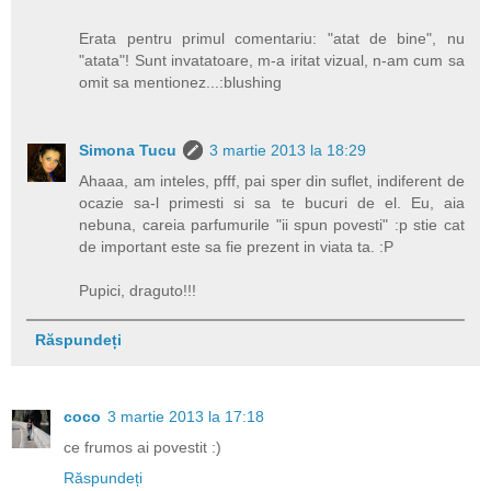
Erata pentru primul comentariu: "atat de bine", nu
"atata"! Sunt invatatoare, m-a iritat vizual, n-am cum sa
omit sa mentionez...:blushing
Simona Tucu
3 martie 2013 la 18:29
Ahaaa, am inteles, pfff, pai sper din suflet, indiferent de
ocazie sa-l primesti si sa te bucuri de el. Eu, aia
nebuna, careia parfumurile "ii spun povesti" :p stie cat
de important este sa fie prezent in viata ta. :P
Pupici, draguto!!!
Răspundeți
coco
3 martie 2013 la 17:18
ce frumos ai povestit :)
Răspundeți