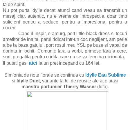
ta de spirit.
Nu pot purta Idylle decat atunci cand vreau sa transmit un
mesaj clar, autentic, nu e vreme de introspectie, doar timp
suficient pentru a seduce, pentru a impresiona, pentru a
cuceri.
Cand il inspir, e amurg, port little black dress si tocuri
ametitor de inalte, parul ridicat intr-un coc neglijent, am perle
albe la baza gatului, port rosul meu YSL pe buze si vapai de
dorinta in ochii. Comunic fara a vorbi, primesc fara a cere,
sunt pregatita pentru o idila care nu se va termina niciodata.
aici
Il puteti gasi
la un pret incepand cu 164 lei.
Simfonia de note florale se continua cu
Idylle Eau Sublime
si
Idylle Duet
, variante la fel de reusite ale aceluiasi
maestru parfumier Thierry Wasser
(foto).