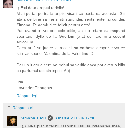
:) Esti de-a dreptul teribila!
M-ai purtat pe toate aripile visarii cu postarea aceasta...Stii
atata de bine sa transmiti stari, idei, sentimente, ai condei,
Simona! Te admir si te felicit pentru asta!
Pai, avand in vedere cele citite, as fi in stare sa raspund
spontan: Idylle de la Guerlain (atat de tare m-a cucerit
articolul)!
Daca ar fi sa judec la rece si sa vorbesc despre ceva ce
stiu, as spune: Valentina de la Valentino!:D
Dar un lucru e cert, va trebui sa verific daca pot avea o idila
cu parfumul acesta ispititor!:))
Ilda
Lavender Thoughts
Răspundeți
Răspunsuri
Simona Tucu
3 martie 2013 la 17:46
:))) Mi-a placut teribil raspunsul tau la intrebarea mea,