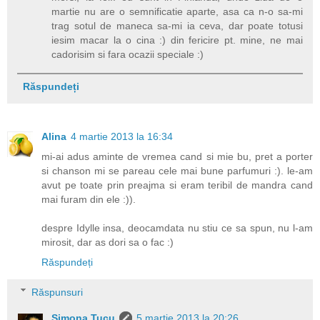
martie nu are o semnificatie aparte, asa ca n-o sa-mi
trag sotul de maneca sa-mi ia ceva, dar poate totusi
iesim macar la o cina :) din fericire pt. mine, ne mai
cadorisim si fara ocazii speciale :)
Răspundeți
Alina
4 martie 2013 la 16:34
mi-ai adus aminte de vremea cand si mie bu, pret a porter
si chanson mi se pareau cele mai bune parfumuri :). le-am
avut pe toate prin preajma si eram teribil de mandra cand
mai furam din ele :)).
despre Idylle insa, deocamdata nu stiu ce sa spun, nu l-am
mirosit, dar as dori sa o fac :)
Răspundeți
Răspunsuri
Simona Tucu
5 martie 2013 la 20:26