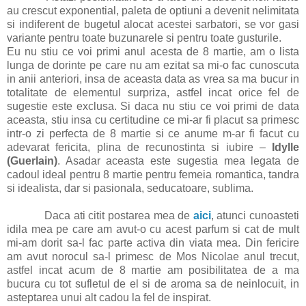
au crescut exponential, paleta de optiuni a devenit nelimitata
si indiferent de bugetul alocat acestei sarbatori, se vor gasi
variante pentru toate buzunarele si pentru toate gusturile.
Eu nu stiu ce voi primi anul acesta de 8 martie, am o lista
lunga de dorinte pe care nu am ezitat sa mi-o fac cunoscuta
in anii anteriori, insa de aceasta data as vrea sa ma bucur in
totalitate de elementul surpriza, astfel incat orice fel de
sugestie este exclusa. Si daca nu stiu ce voi primi de data
aceasta, stiu insa cu certitudine ce mi-ar fi placut sa primesc
intr-o zi perfecta de 8 martie si ce anume m-ar fi facut cu
adevarat fericita, plina de recunostinta si iubire –
Idylle
(Guerlain)
. Asadar aceasta este sugestia mea legata de
cadoul ideal pentru 8 martie pentru femeia romantica, tandra
si idealista, dar si pasionala, seducatoare, sublima.
Daca ati citit postarea mea de
aici
, atunci cunoasteti
idila mea pe care am avut-o cu acest parfum si cat de mult
mi-am dorit sa-l fac parte activa din viata mea. Din fericire
am avut norocul sa-l primesc de Mos Nicolae anul trecut,
astfel incat acum de 8 martie am posibilitatea de a ma
bucura cu tot sufletul de el si de aroma sa de neinlocuit, in
asteptarea unui alt cadou la fel de inspirat.