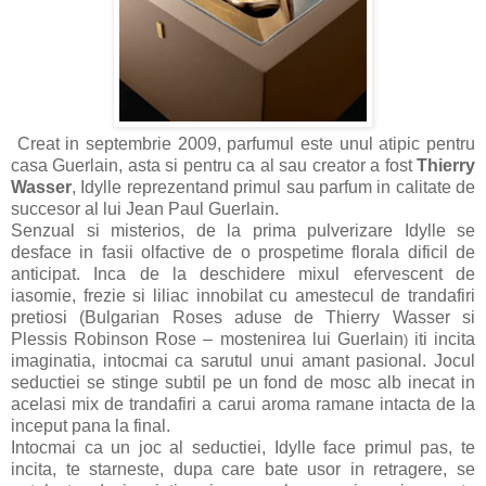
Creat in septembrie 2009, parfumul este unul atipic pentru
casa Guerlain, asta si pentru ca al sau creator a fost
Thierry
Wasser
, Idylle reprezentand primul sau parfum in calitate de
succesor al lui Jean Paul Guerlain.
Senzual si misterios, de la prima pulverizare Idylle se
desface in fasii olfactive de o prospetime florala dificil de
anticipat. Inca de la deschidere mixul efervescent de
iasomie, frezie si liliac innobilat cu amestecul de trandafiri
pretiosi (Bulgarian Roses aduse de Thierry Wasser si
Plessis Robinson Rose – mostenirea lui Guerlain
iti incita
)
imaginatia, intocmai ca sarutul unui amant pasional. Jocul
seductiei se stinge subtil pe un fond de mosc alb inecat in
acelasi mix de trandafiri a carui aroma ramane intacta de la
inceput pana la final.
Intocmai ca un joc al seductiei, Idylle face primul pas, te
incita, te starneste, dupa care bate usor in retragere, se