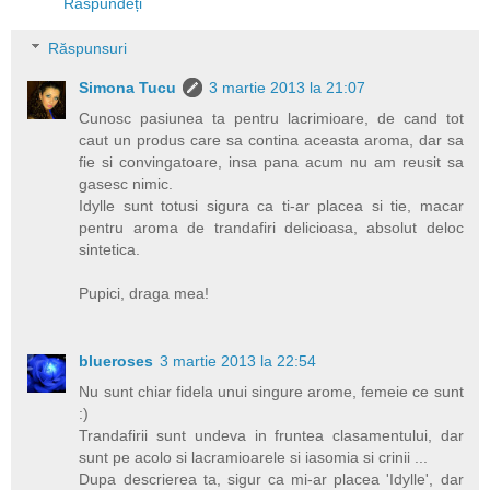
Răspundeți
Răspunsuri
Simona Tucu
3 martie 2013 la 21:07
Cunosc pasiunea ta pentru lacrimioare, de cand tot
caut un produs care sa contina aceasta aroma, dar sa
fie si convingatoare, insa pana acum nu am reusit sa
gasesc nimic.
Idylle sunt totusi sigura ca ti-ar placea si tie, macar
pentru aroma de trandafiri delicioasa, absolut deloc
sintetica.
Pupici, draga mea!
blueroses
3 martie 2013 la 22:54
Nu sunt chiar fidela unui singure arome, femeie ce sunt
:)
Trandafirii sunt undeva in fruntea clasamentului, dar
sunt pe acolo si lacramioarele si iasomia si crinii ...
Dupa descrierea ta, sigur ca mi-ar placea 'Idylle', dar