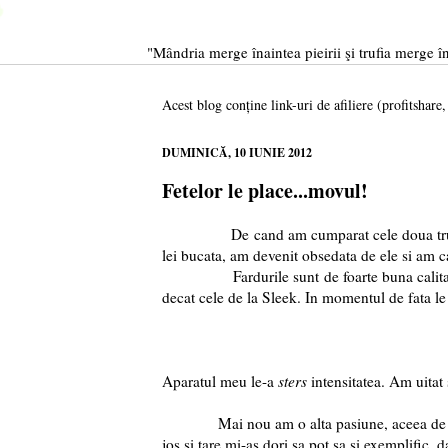
"Mândria merge înaintea pieirii şi trufia merge în
Acest blog conține link-uri de afiliere (profitshare
DUMINICĂ, 10 IUNIE 2012
Fetelor le place...movul!
De cand am cumparat cele doua truse Radi
lei bucata, am devenit obsedata de ele si am c
Fardurile sunt de foarte buna calitate, cr
decat cele de la Sleek. In momentul de fata le p
Aparatul meu le-a
sters
intensitatea. Am uitat 
Mai nou am o alta pasiune, aceea de a com
jos si tare mi-as dori sa pot sa si exemplific, 