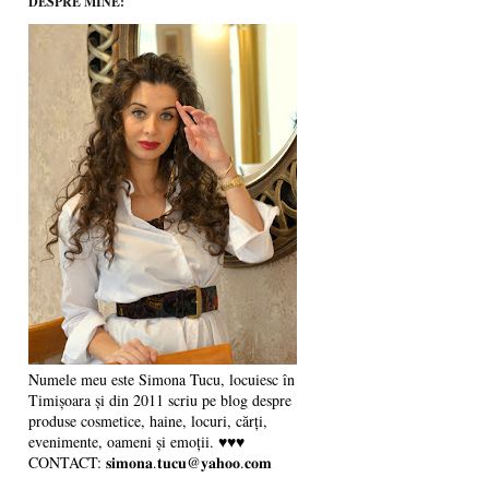
DESPRE MINE:
Numele meu este Simona Tucu, locuiesc în
Timișoara și din 2011 scriu pe blog despre
produse cosmetice, haine, locuri, cărți,
evenimente, oameni și emoții. ♥♥♥
CONTACT: 𝐬𝐢𝐦𝐨𝐧𝐚.𝐭𝐮𝐜𝐮@𝐲𝐚𝐡𝐨𝐨.𝐜𝐨𝐦