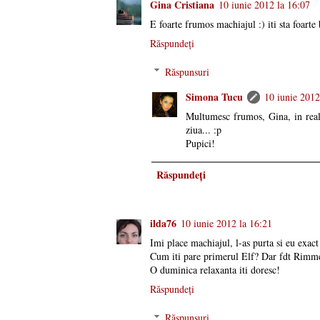
Gina Cristiana
10 iunie 2012 la 16:07
E foarte frumos machiajul :) iti sta foarte 
Răspundeți
Răspunsuri
Simona Tucu
10 iunie 2012
Multumesc frumos, Gina, in real
ziua... :p
Pupici!
Răspundeți
ilda76
10 iunie 2012 la 16:21
Imi place machiajul, l-as purta si eu exact
Cum iti pare primerul Elf? Dar fdt Rimm
O duminica relaxanta iti doresc!
Răspundeți
Răspunsuri