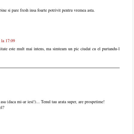
bine si pare fresh insa foarte potrivit pentru vremea asta.
 la 17:09
itate este mult mai intens, ma simteam un pic ciudat cu el purtandu-l
 asa (daca mi-ar iesi!)... Tenul tau arata super, are prospetime!
el?