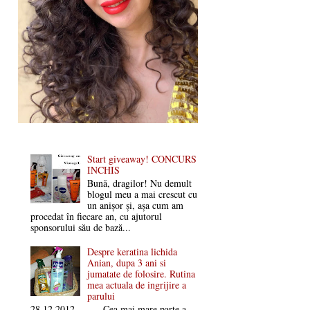
Start giveaway! CONCURS
INCHIS
Bună, dragilor! Nu demult
blogul meu a mai crescut cu
un anișor și, așa cum am
procedat în fiecare an, cu ajutorul
sponsorului său de bază...
Despre keratina lichida
Anian, dupa 3 ani si
jumatate de folosire. Rutina
mea actuala de ingrijire a
parului
28.12.2012 Cea mai mare parte a