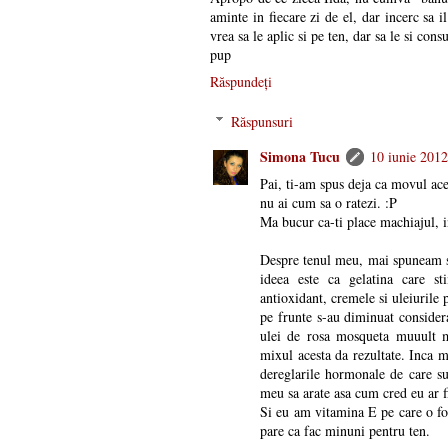
aminte in fiecare zi de el, dar incerc sa 
vrea sa le aplic si pe ten, dar sa le si co
pup
Răspundeți
Răspunsuri
Simona Tucu
10 iunie 2012
Pai, ti-am spus deja ca movul ace
nu ai cum sa o ratezi. :P
Ma bucur ca-ti place machiajul, in
Despre tenul meu, mai spuneam si
ideea este ca gelatina care st
antioxidant, cremele si uleiurile 
pe frunte s-au diminuat consider
ulei de rosa mosqueta muuult ma
mixul acesta da rezultate. Inca m
dereglarile hormonale de care su
meu sa arate asa cum cred eu ar 
Si eu am vitamina E pe care o fol
pare ca fac minuni pentru ten.