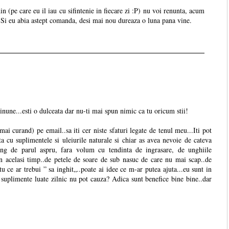
in (pe care eu il iau cu sifintenie in fiecare zi :P) nu voi renunta, acum
Si eu abia astept comanda, desi mai nou dureaza o luna pana vine.
nune...esti o dulceata dar nu-ti mai spun nimic ca tu oricum stii!
ai curand) pe email..sa iti cer niste sfaturi legate de tenul meu...Iti pot
ata cu suplimentele si uleiurile naturale si chiar as avea nevoie de cateva
lang de parul aspru, fara volum cu tendinta de ingrasare, de unghiile
in acelasi timp..de petele de soare de sub nasuc de care nu mai scap..de
 tu ce ar trebui ” sa inghit„..poate ai idee ce m-ar putea ajuta...eu sunt in
e suplimente luate zilnic nu pot cauza? Adica sunt benefice bine bine..dar