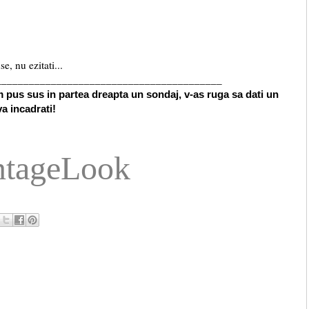
e, nu ezitati...
_________________________________________
am pus sus in partea dreapta un sondaj, v-as ruga sa dati un
va incadrati!
ntageLook