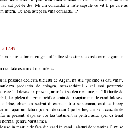
il iau cat pot de des. Mi-am comandat si niste capsule cu vit E pe care as
nsum intern. De abia astept sa vina comanda. :P
 la 17:49
la m-a dus automat cu gandul la tine si postarea aceasta eram sigura ca
 realitate este mult mai intens.
 in postarea dedicata uleiului de Argan, nu stiu "pe cine sa dau vina",
imuleaza productia de colagen, astaxanthinul - cel mai pouternic
pe care le folosesc in prezent, ar trebui sa dea rezultate, nu? Ridurile de
abil, iar pielea din zona ochilor arata de o saptamana de cand folosesc
i bine, chiar am sesizat diferenta intr-o saptamana, cred ca intreg
ai imi apar umflaturi (un soi de cosuri) pe barbie, dar sunt cauzate de
far in prezent, dupa ce voi lua tratament si pentru asta, sper ca tenul
fi normal pentru varsta mea.
osesc in mastile de fata din cand in cand...alaturi de vitamina C mi se