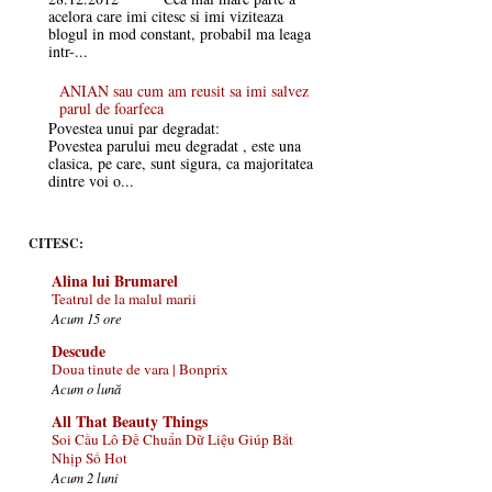
acelora care imi citesc si imi viziteaza
blogul in mod constant, probabil ma leaga
intr-...
ANIAN sau cum am reusit sa imi salvez
parul de foarfeca
Povestea unui par degradat:
Povestea parului meu degradat , este una
clasica, pe care, sunt sigura, ca majoritatea
dintre voi o...
CITESC:
Alina lui Brumarel
Teatrul de la malul marii
Acum 15 ore
Descude
Doua tinute de vara | Bonprix
Acum o lună
All That Beauty Things
Soi Cầu Lô Đề Chuẩn Dữ Liệu Giúp Bắt
Nhịp Số Hot
Acum 2 luni