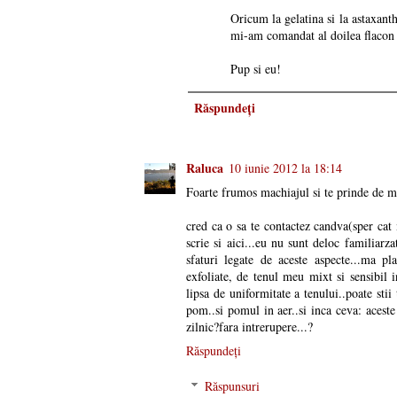
Oricum la gelatina si la astaxanth
mi-am comandat al doilea flacon 
Pup si eu!
Răspundeți
Raluca
10 iunie 2012 la 18:14
Foarte frumos machiajul si te prinde de mi
cred ca o sa te contactez candva(sper cat m
scrie si aici...eu nu sunt deloc familiarz
sfaturi legate de aceste aspecte...ma p
exfoliate, de tenul meu mixt si sensibil 
lipsa de uniformitate a tenului..poate stii
pom..si pomul in aer..si inca ceva: acest
zilnic?fara intrerupere...?
Răspundeți
Răspunsuri