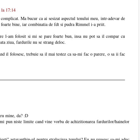
 la 17:14
e complicat. Ma bucur ca ai sesizat aspectul tenului meu, intr-adevar de
 foarte bine, iar combinatia de fdt si pudra Rimmel i-a priit.
re l-am folosit si mi se pare foarte bun, insa nu pot sa il compar cu
ta ziua, fardurile nu se strang deloc.
nd il folosesc, trebuie sa il mai testez ca sa-mi fac o parere, o sa ii fac
ntru mine, da? :D
-mi pun niste limite cand vine vorba de achizitionarea fardurilor/hainelor
sti" astaxanthin-ul pentru stralucirea tenului? Eu nu reusesc sa-mi aduc