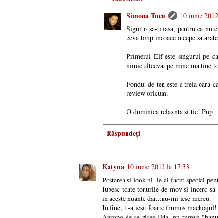
Simona Tucu
10 iunie 2012
Sigur o sa-ti iasa, pentru ca nu 
ceva timp incoace incepe sa arate
Primerul Elf este singurul pe ca
nimic altceva, pe mine ma tine toa
Fondul de ten este a treia oara ca
review oricum.
O duminica relaxnta si tie! Pup
Răspundeți
Katyna
10 iunie 2012 la 17:33
Postarea si look-ul, le-ai facut special pe
Iubesc toate tonurile de mov si incerc sa
in aceste nuante dar...nu-mi iese mereu.
In fine, ti-a iesit foarte frumos machiajul!
Apropo de ce zicea Ilda, nu cumva "banuie