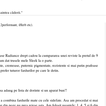
aintea căderii."
, 2performant, iHerb etc).
ance drept cadou la cumpararea unei reviste la pretul de 9
am dat trusele mele Sleek la o parte.
emoase, puternic pigmentate, rezistente si mai putin prafoase
refer tuturor fardurilor pe care le detin.
sa adaug pe lista de dorinte si un aparat bun!!
bina fardurile mate cu cele sidefate. Asa am procedat si mai
dar din poze nu prea reiese asta. Am folosit nuantele: 1, 4, 5 si 6 din