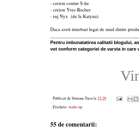
- creion contur S-he
- creion Yves Rocher
- ruj Nyx (de la Katyna)
Daca aveti intrebari legat de unul dintre produs
___________________________________
Pentru imbunatatirea calitatii blogului, 
vot conform categoriei de varsta in care 
Vi
Publicat de
Simona Tucu
la
15:29
Etichete:
make-up
55 de comentarii: