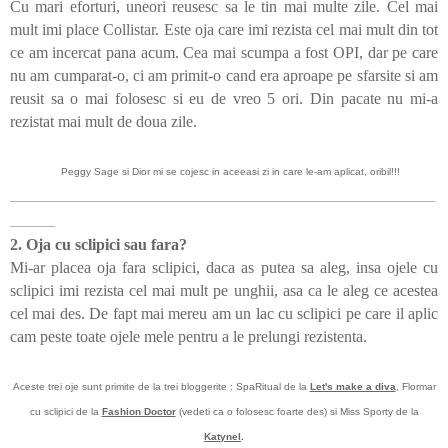
Cu mari eforturi, uneori reusesc sa le tin mai multe zile. Cel mai
mult imi place Collistar. Este oja care imi rezista cel mai mult din tot
ce am incercat pana acum. Cea mai scumpa a fost OPI, dar pe care
nu am cumparat-o, ci am primit-o cand era aproape pe sfarsite si am
reusit sa o mai folosesc si eu de vreo 5 ori. Din pacate nu mi-a
rezistat mai mult de doua zile.
Peggy Sage si Dior mi se cojesc in aceeasi zi in care le-am aplicat, oribil!!!
_____________________________________________________________________________________
_________
2. Oja cu sclipici sau fara?
Mi-ar placea oja fara sclipici, daca as putea sa aleg, insa ojele cu
sclipici imi rezista cel mai mult pe unghii, asa ca le aleg ce acestea
cel mai des. De fapt mai mereu am un lac cu sclipici pe care il aplic
cam peste toate ojele mele pentru a le prelungi rezistenta.
Aceste trei oje sunt primite de la trei bloggerite : SpaRitual de la
Let's make a diva
, Flormar
cu sclipici de la
Fashion Doctor
(vedeti ca o folosesc foarte des) si Miss Sporty de la
Katynel
.