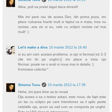
Alina, poti sa preiei tagul daca doresti!
Mie imi pare rau de aceea Dior, din prima poza, imi
place culoarea foarte mult si faptul ca e mata, insa nu
rezista...asa zic si eu, cele cu sclipici rezista cel mai
mult! :)
Let's make a diva
10 martie 2012 la 16:40
si eu am cam aceiasi problema..si opi si farmasi tot 2-3
zile imi tin pe unghii:(( imi place a treia oja
flormar..poate ne o arati si noua mai in detaliu :)
frumoasa colectia:*
Simona Tucu
10 martie 2012 la 17:39
Hehe, imi pare bine sa te revad.
Oja aceea o sa o testez astazi, este noua, de fapt este
un lac cu sclipici pe care intentionez sa il aplic peste
celelalte oja, acum sa vad cum se comporta pe unghii.
Este nr.U04 daca te intereseaza.