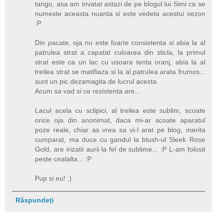
tango, asa am invatat astazi de pe blogul lui Simi ca se
numeste aceasta nuanta si este vedeta acestui sezon
:P
Din pacate, oja nu este foarte consistenta si abia la al
patrulea strat a capatat culoarea din sticla, la primul
strat este ca un lac cu usoara tenta oranj, abia la al
treilea strat se matifiaza si la al patrulea arata frumos...
sunt un pic dezamagita de lucrul acesta.
Acum sa vad si ce rezistenta are...
Lacul acela cu sclipici, al treilea este sublim, scoate
orice oja din anonimat, daca mi-ar scoate aparatul
poze reale, chiar as vrea sa vi-l arat pe blog, merita
cumparat, ma duce cu gandul la blush-ul Sleek Rose
Gold, are irizatii aurii la fel de sublime... :P L-am folosit
peste cealalta... :P
Pup si eu! :)
Răspundeți