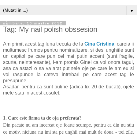
▼
sâmbătă, 10 martie 2012
Tag: My nail polish obssesion
Am primit acest tag luna trecuta de la
Gina Cristina
, careia ii
multumesc frumos pentru nominalizare, si desi unghiile sunt
un capitol pe care pun cel mai putin accent (sunt fragile,
scurte, neinteresante), i-am promis Ginei ca voi onora tagul,
asa ca astazi o sa va arat putinele oje pe care le am eu si
voi raspunde la cateva intrebari pe care acest tag le
presupune.
Asadar, pentru ca sunt putine (adica fix 20 de bucati), ojele
mele stau in acest cosulet:
1. Care este firma ta de oja preferata?
Din pacate nu am incercat oje foarte scumpe, pentru ca din nu stiu
ce motiv, niciuna nu imi sta pe unghii mai mult de doua - trei zile.