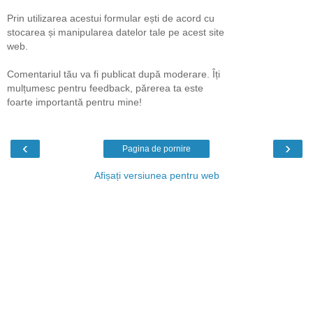
Prin utilizarea acestui formular ești de acord cu
stocarea și manipularea datelor tale pe acest site
web.
Comentariul tău va fi publicat după moderare. Îți
mulțumesc pentru feedback, părerea ta este
foarte importantă pentru mine!
‹
›
Pagina de pornire
Afișați versiunea pentru web