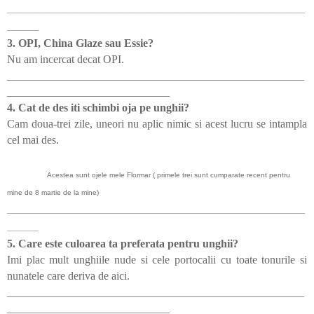
_____________________________________________________________________________________
_________
3. OPI, China Glaze sau Essie?
Nu am incercat decat OPI.
_____________________________________________________
_____________________________
4. Cat de des iti schimbi oja pe unghii?
Cam doua-trei zile, uneori nu aplic nimic si acest lucru se intampla
cel mai des.
Acestea sunt ojele mele Flormar ( primele trei sunt cumparate recent pentru
mine de 8 martie de la mine)
_____________________________________________________________________________________
_________
5. Care este culoarea ta preferata pentru unghii?
Imi plac mult unghiile nude si cele portocalii cu toate tonurile si
nunatele care deriva de aici.
_____________________________________________________
_____________________________