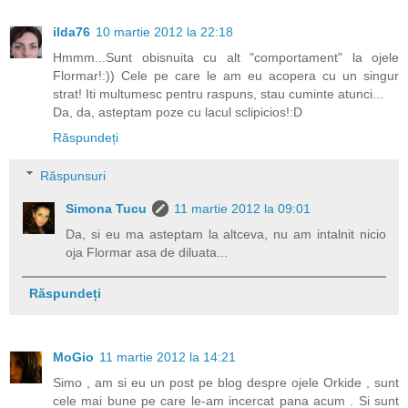
ilda76
10 martie 2012 la 22:18
Hmmm...Sunt obisnuita cu alt "comportament" la ojele
Flormar!:)) Cele pe care le am eu acopera cu un singur
strat! Iti multumesc pentru raspuns, stau cuminte atunci...
Da, da, asteptam poze cu lacul sclipicios!:D
Răspundeți
Răspunsuri
Simona Tucu
11 martie 2012 la 09:01
Da, si eu ma asteptam la altceva, nu am intalnit nicio
oja Flormar asa de diluata...
Răspundeți
MoGio
11 martie 2012 la 14:21
Simo , am si eu un post pe blog despre ojele Orkide , sunt
cele mai bune pe care le-am incercat pana acum . Si sunt