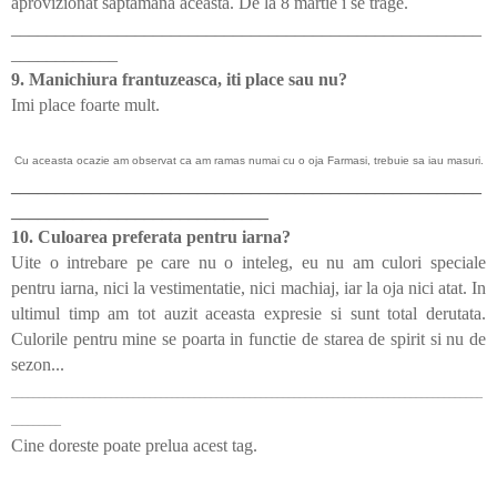
aprovizionat saptamana aceasta. De la 8 martie i se trage.
_____________________________________________________
____________
9. Manichiura frantuzeasca, iti place sau nu?
Imi place foarte mult.
Cu aceasta ocazie am observat ca am ramas numai cu o oja Farmasi, trebuie sa iau masuri.
_____________________________________________________
_____________________________
10. Culoarea preferata pentru iarna?
Uite o intrebare pe care nu o inteleg, eu nu am culori speciale
pentru iarna, nici la vestimentatie, nici machiaj, iar la oja nici atat. In
ultimul timp am tot auzit aceasta expresie si sunt total derutata.
Culorile pentru mine se poarta in functie de starea de spirit si nu de
sezon...
_____________________________________________________________________________________
_________
Cine doreste poate prelua acest tag.