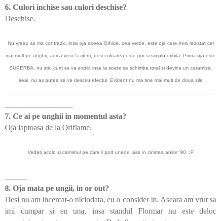
6. Culori inchise sau culori deschise?
Deschise.
Nu vreau sa ma contrazic, insa oja aceea Orhide, cea verde, este oja care mi-a rezistat cel
mai mult pe unghii, adica vreo 5 zilem, desi culoarea este pur si simplu oribila. Prima oja este
SUPERBA, nu stiu cum sa va explic insa la soare se schimba total si devine un caramiziu
ireal, nu as putea sa va descriu efectul. Evident nu ma tine mai mult de doua zile
_______________________________________________________________________
_______________________
7. Ce ai pe unghii in momentul asta?
Oja laptoasa de la Oriflame.
Vedeti acolo si carminul pe care il port uneori, asa in cinstea anilor '90. :P
_____________________________________________________________________________________
_________
8. Oja mata pe ungii, in or out?
Desi nu am incercat-o niciodata, eu o consider in. Aseara am vrut sa
imi cumpar si eu una, insa standul Flormar nu este deloc