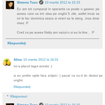
Simona Tucu
10 martie 2012 la 15:23
Eu am tot cumparat in speranta ca poate o gasesc pe
aceea care sa imi stea pe unghii 5 zile, astfel incat sa
mi le fac duminica seara si vineri sa le sterg...insa doar
visez :P
Cred ca pe aceea Natty am vazut-o si eu la tine... :P
Răspundeți
Alina
10 martie 2012 la 16:01
mi-a placut tagul acesta :)
si eu prefer ojele fara sclipici :) pacat ca nu-ti tin destul pe
unghii.
Răspundeți
Răspunsuri
Simona Tucu
10 martie 2012 la 16:15