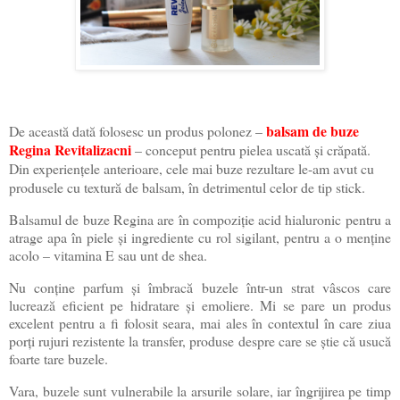
balsam de buze
De această dată folosesc un produs polonez –
Regina Revitalizacni
– conceput pentru pielea uscată și crăpată.
Din experiențele anterioare, cele mai buze rezultare le-am avut cu
produsele cu textură de balsam, în detrimentul celor de tip stick.
Balsamul de buze Regina are în compoziție acid hialuronic pentru a
atrage apa în piele și ingrediente cu rol sigilant, pentru a o menține
acolo – vitamina E sau unt de shea.
Nu conține parfum și îmbracă buzele într-un strat vâscos care
lucrează eficient pe hidratare și emoliere. Mi se pare un produs
excelent pentru a fi folosit seara, mai ales în contextul în care ziua
porți rujuri rezistente la transfer, produse despre care se știe că usucă
foarte tare buzele.
Vara, buzele sunt vulnerabile la arsurile solare, iar îngrijirea pe timp