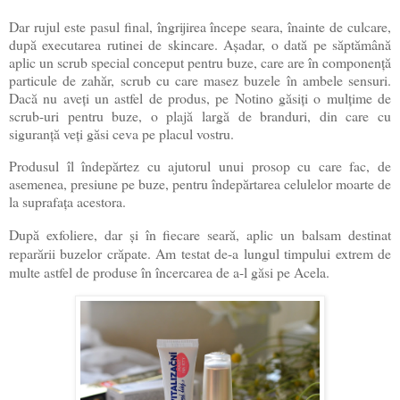
Dar rujul este pasul final, îngrijirea începe seara, înainte de culcare,
după executarea rutinei de skincare. Așadar, o dată pe săptămână
aplic un scrub special conceput pentru buze, care are în componență
particule de zahăr, scrub cu care masez buzele în ambele sensuri.
Dacă nu aveți un astfel de produs, pe Notino găsiți o mulțime de
scrub-uri pentru buze, o plajă largă de branduri, din care cu
siguranță veți găsi ceva pe placul vostru.
Produsul îl îndepărtez cu ajutorul unui prosop cu care fac, de
asemenea, presiune pe buze, pentru îndepărtarea celulelor moarte de
la suprafața acestora.
După exfoliere, dar și în fiecare seară, aplic un balsam destinat
reparării buzelor crăpate. Am testat de-a lungul timpului extrem de
multe astfel de produse în încercarea de a-l găsi pe Acela.