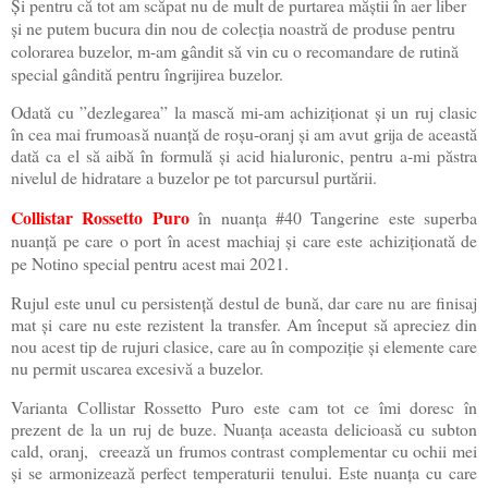
Și pentru că tot am scăpat nu de mult de purtarea măștii în aer liber
și ne putem bucura din nou de colecția noastră de produse pentru
colorarea buzelor, m-am gândit să vin cu o recomandare de rutină
special gândită pentru îngrijirea buzelor.
Odată cu ”dezlegarea” la mască mi-am achiziționat și un ruj clasic
în cea mai frumoasă nuanță de roșu-oranj și am avut grija de această
dată ca el să aibă în formulă și acid hialuronic, pentru a-mi păstra
nivelul de hidratare a buzelor pe tot parcursul purtării.
Collistar Rossetto Puro
în nuanța #40 Tangerine este superba
nuanță pe care o port în acest machiaj și care este achiziționată de
pe Notino special pentru acest mai 2021.
Rujul este unul cu persistență destul de bună, dar care nu are finisaj
mat și care nu este rezistent la transfer. Am început să apreciez din
nou acest tip de rujuri clasice, care au în compoziție și elemente care
nu permit uscarea excesivă a buzelor.
Varianta Collistar Rossetto Puro este cam tot ce îmi doresc în
prezent de la un ruj de buze. Nuanța aceasta delicioasă cu subton
cald, oranj,
creează un frumos contrast complementar cu ochii mei
și se armonizează perfect temperaturii tenului. Este nuanța cu care