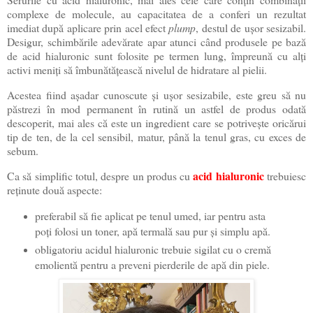
complexe de molecule, au capacitatea de a conferi un rezultat
imediat după aplicare prin acel efect
plump
, destul de ușor sesizabil.
Desigur, schimbările adevărate apar atunci când produsele pe bază
de acid hialuronic sunt folosite pe termen lung, împreună cu alți
activi meniți să îmbunătățească nivelul de hidratare al pielii.
Acestea fiind așadar cunoscute și ușor sesizabile, este greu să nu
păstrezi în mod permanent în rutină un astfel de produs odată
descoperit, mai ales că este un ingredient care se potrivește oricărui
tip de ten, de la cel sensibil, matur, până la tenul gras, cu exces de
sebum.
acid hialuronic
Ca să simplific totul, despre un produs cu
trebuiesc
reținute două aspecte:
preferabil să fie aplicat pe tenul umed, iar pentru asta
poți folosi un toner, apă termală sau pur și simplu apă.
obligatoriu acidul hialuronic trebuie sigilat cu o cremă
emolientă pentru a preveni pierderile de apă din piele.