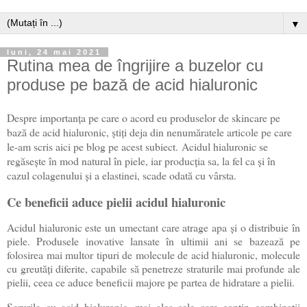
▼
luni, 24 mai 2021
Rutina mea de îngrijire a buzelor cu
produse pe bază de acid hialuronic
Despre importanța pe care o acord eu produselor de skincare pe
bază de acid hialuronic, știți deja din nenumăratele articole pe care
le-am scris aici pe blog pe acest subiect.
Acidul hialuronic se
regăsește în mod natural în piele, iar producția sa, la fel ca și în
cazul colagenului și a elastinei, scade odată cu vârsta.
Ce beneficii aduce pielii acidul hialuronic
Acidul hialuronic este un umectant care atrage apa și o distribuie în
piele. Produsele inovative lansate în ultimii ani se bazează pe
folosirea mai multor tipuri de molecule de acid hialuronic, molecule
cu greutăți diferite, capabile să penetreze straturile mai profunde ale
pielii, ceea ce aduce beneficii majore pe partea de hidratare a pielii.
Serurile cu acid hialuronic, mai ales cele care conțin combinații