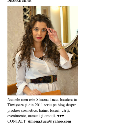
DESPRE MINE:
Numele meu este Simona Tucu, locuiesc în
Timișoara și din 2011 scriu pe blog despre
produse cosmetice, haine, locuri, cărți,
evenimente, oameni și emoții. ♥♥♥
CONTACT: 𝐬𝐢𝐦𝐨𝐧𝐚.𝐭𝐮𝐜𝐮@𝐲𝐚𝐡𝐨𝐨.𝐜𝐨𝐦