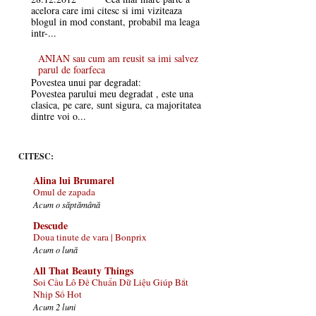
acelora care imi citesc si imi viziteaza
blogul in mod constant, probabil ma leaga
intr-...
ANIAN sau cum am reusit sa imi salvez
parul de foarfeca
Povestea unui par degradat:
Povestea parului meu degradat , este una
clasica, pe care, sunt sigura, ca majoritatea
dintre voi o...
CITESC:
Alina lui Brumarel
Omul de zapada
Acum o săptămână
Descude
Doua tinute de vara | Bonprix
Acum o lună
All That Beauty Things
Soi Cầu Lô Đề Chuẩn Dữ Liệu Giúp Bắt
Nhịp Số Hot
Acum 2 luni