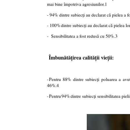
mai bine împotriva agresiunilor.1
- 94% dintre subiecți au declarat că pielea a fo
- 100%
dintre subiec
ț
i au declarat c
ă
pielea lo
-
Sensibilitatea a fost redusă cu 50%.3
Îmbunătățirea calității vieții:
-
Pentru 88% dintre subiecți poluarea a avut 
46%.4
-
Pentru
94%
dintre subiec
ț
i sensibilitatea pie