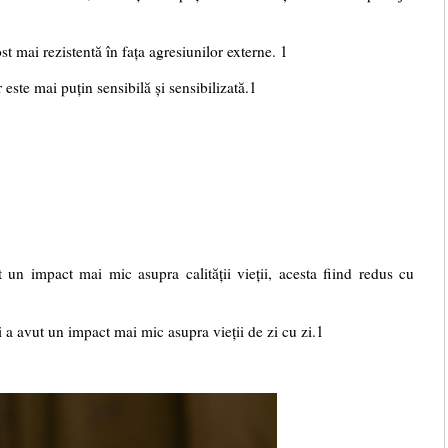
st mai rezistentă în fața agresiunilor externe. 1
r este mai pu
ț
in sensibil
ă
ș
i sensibilizat
ă
.1
un impact mai mic asupra calității vieții, acesta fiind redus cu
lii a avut un impact mai mic asupra vie
ț
ii de zi cu zi.1