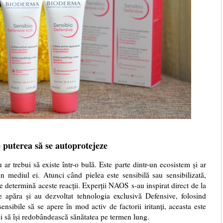
e puterea să se autoprotejeze
u ar trebui să existe într-o bulă. Este parte dintr-un ecosistem și ar
in mediul ei. Atunci când pielea este sensibilă sau sensibilizată,
e determină aceste reacții. Experții NAOS s-au inspirat direct de la
e apăra și au dezvoltat tehnologia exclusivă Defensive, folosind
nsibile să se apere în mod activ de factorii iritanți, aceasta este
i și să își redobândească sănătatea pe termen lung.