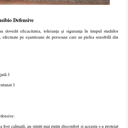
nsibio Defensive
u dovedit eficacitatea, toleranța și siguranța în timpul studiilor
, efectuate pe eșantioane de persoane care au pielea sensibilă din
jată.1
cutanat.1
efensive:
a fost calmată, au simțit mai puțin disconfort și aceasta s-a protejat