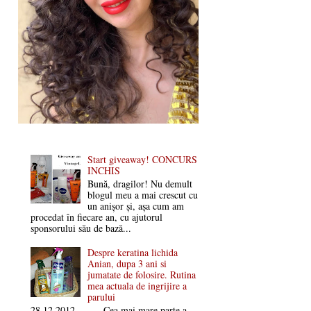
Start giveaway! CONCURS
INCHIS
Bună, dragilor! Nu demult
blogul meu a mai crescut cu
un anișor și, așa cum am
procedat în fiecare an, cu ajutorul
sponsorului său de bază...
Despre keratina lichida
Anian, dupa 3 ani si
jumatate de folosire. Rutina
mea actuala de ingrijire a
parului
28.12.2012 Cea mai mare parte a