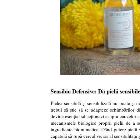
Sensibio Defensive: Dă pielii sensibil
Pielea sensibilă și sensibilizată nu poate și n
trebui să știe să se adapteze schimbărilor d
devine esențial să acționezi asupra cauzelor c
mecanismele biologice proprii pielii de a s
ingrediente biomimetice. Dând putere pielii se
capabilă să rupă cercul vicios al sensibilități