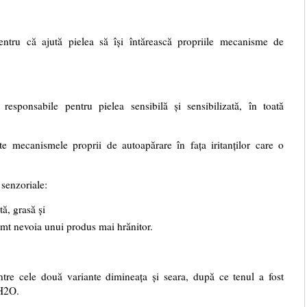
ntru că ajută pielea să își întărească propriile mecanisme de
esponsabile pentru pielea sensibilă și sensibilizată, în toată
ște mecanismele proprii de autoapărare în fața iritanților care o
 senzoriale:
tă, grasă și
imt nevoia unui produs mai hrănitor.
tre cele două variante dimineața și seara, după ce tenul a fost
 H2O.