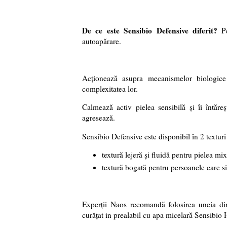
De ce este Sensibio Defensive diferit?
Pe
autoapărare.
Acționează asupra mecanismelor biologice r
complexitatea lor.
Calmează activ pielea sensibilă și îi întăre
agresează.
Sensibio Defensive este disponibil în 2 texturi
textură lejeră și fluidă pentru pielea mix
textură bogată pentru persoanele care s
Experții Naos recomandă folosirea uneia din
curățat in prealabil cu apa micelară Sensibio