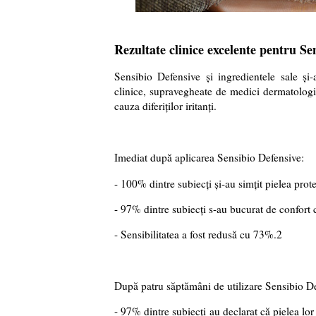
Rezultate clinice excelente pentru Se
Sensibio Defensive și ingredientele sale și-a
clinice, supravegheate de medici dermatologi
cauza diferiților iritanți.
Imediat după aplicarea Sensibio Defensive:
- 100% dintre subiecți și-au simțit pielea prote
- 97% dintre subiecți s-au bucurat de confort 
- Sensibilitatea a fost redusă cu 73%.2
După patru săptămâni de utilizare Sensibio D
- 97% dintre subiecți au declarat că pielea lor 