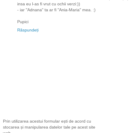
insa eu l-as fi vrut cu ochii verzi:))
- iar "Adnana" ta ar fi "Ania-Maria" mea. :)
Pupici
Răspundeți
Prin utilizarea acestui formular ești de acord cu
stocarea și manipularea datelor tale pe acest site