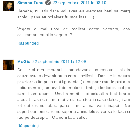
Simona Tucu
22 septembrie 2011 la 08:10
Hehehe, nu stiu daca voi avea eu vreodata bani sa merg
acolo...pana atunci visez frumos insa... :)
Vegeta e mai usor de realizat decat vacanta, asa
ca...raman totusi la vegeta :P
Răspundeți
MoGio
22 septembrie 2011 la 12:09
Da , e al meu motanul . Intr'adevar e un rasfatat , si din
cauza asta a devenit putin cam .. sclifosit . Dar .. e in natura
pisicilor sa fie putin mai figurante :)) Imi pare rau de pisi a ta
, stiu cum e , am avut doi motani , frati , identici cu cel pe
care il am acum . Unul a murit .. si celalalt a fost foarte
afectat , asa ca .. nu mai vroia sa stea in casa deloc , i-am
tot dat drumul afara pana .. nu a mai venit inapoi . Nu
suport oamenii care nu suporta animalele si vor sa le faca si
rau pe deasupra . Oameni fara suflet
Răspundeți