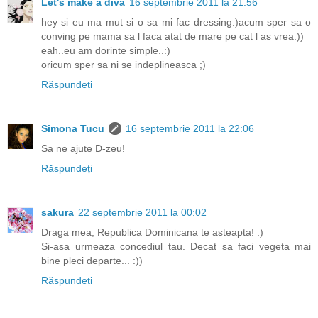
Let's make a diva
16 septembrie 2011 la 21:56
hey si eu ma mut si o sa mi fac dressing:)acum sper sa o
conving pe mama sa l faca atat de mare pe cat l as vrea:))
eah..eu am dorinte simple..:)
oricum sper sa ni se indeplineasca ;)
Răspundeți
Simona Tucu
16 septembrie 2011 la 22:06
Sa ne ajute D-zeu!
Răspundeți
sakura
22 septembrie 2011 la 00:02
Draga mea, Republica Dominicana te asteapta! :)
Si-asa urmeaza concediul tau. Decat sa faci vegeta mai
bine pleci departe... :))
Răspundeți