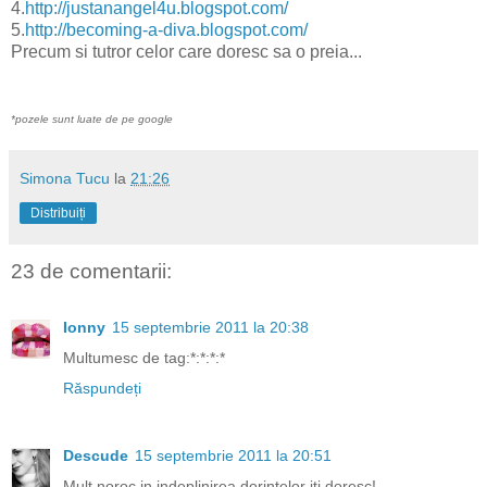
4.
http://justanangel4u.blogspot.com/
5.
http://becoming-a-diva.blogspot.com/
Precum si tutror celor care doresc sa o preia...
*pozele sunt luate de pe google
Simona Tucu
la
21:26
Distribuiți
23 de comentarii:
Ionny
15 septembrie 2011 la 20:38
Multumesc de tag:*:*:*:*
Răspundeți
Descude
15 septembrie 2011 la 20:51
Mult noroc in indeplinirea dorintelor iti doresc!