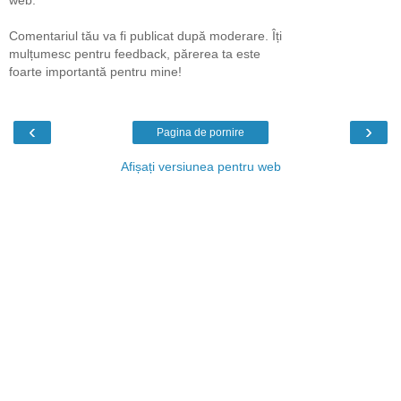
web.
Comentariul tău va fi publicat după moderare. Îți
mulțumesc pentru feedback, părerea ta este
foarte importantă pentru mine!
‹
›
Pagina de pornire
Afișați versiunea pentru web