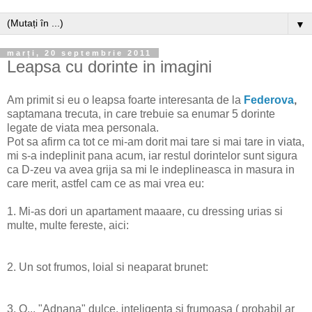
▼
marți, 20 septembrie 2011
Leapsa cu dorinte in imagini
Am primit si eu o leapsa foarte interesanta de la
Federova
,
saptamana trecuta, in care trebuie sa enumar 5 dorinte
legate de viata mea personala.
Pot sa afirm ca tot ce mi-am dorit mai tare si mai tare in viata,
mi s-a indeplinit pana acum, iar restul dorintelor sunt sigura
ca D-zeu va avea grija sa mi le indeplineasca in masura in
care merit, astfel cam ce as mai vrea eu:
1. Mi-as dori un apartament maaare, cu dressing urias si
multe, multe fereste, aici:
2. Un sot frumos, loial si neaparat brunet:
3. O... "Adnana" dulce, inteligenta si frumoasa ( probabil ar