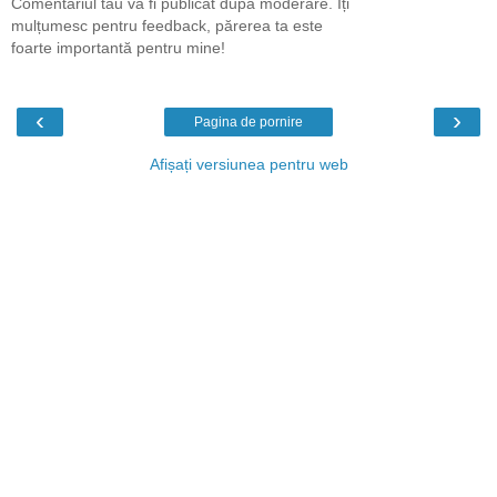
Comentariul tău va fi publicat după moderare. Îți
mulțumesc pentru feedback, părerea ta este
foarte importantă pentru mine!
‹
›
Pagina de pornire
Afișați versiunea pentru web