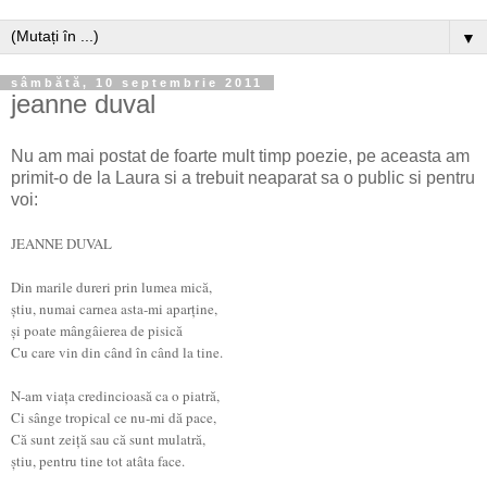
▼
sâmbătă, 10 septembrie 2011
jeanne duval
Nu am mai postat de foarte mult timp poezie, pe aceasta am
primit-o de la Laura si a trebuit neaparat sa o public si pentru
voi:
JEANNE DUVAL
Din marile dureri prin lumea mică,
ştiu, numai carnea asta-mi aparţine,
şi poate mângâierea de pisică
Cu care vin din când în când la tine.
N-am viaţa credincioasă ca o piatră,
Ci sânge tropical ce nu-mi dă pace,
Că sunt zeiţă sau că sunt mulatră,
ştiu, pentru tine tot atâta face.