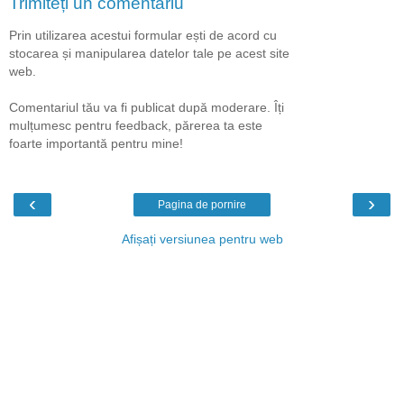
Trimiteți un comentariu
Prin utilizarea acestui formular ești de acord cu
stocarea și manipularea datelor tale pe acest site
web.
Comentariul tău va fi publicat după moderare. Îți
mulțumesc pentru feedback, părerea ta este
foarte importantă pentru mine!
‹
›
Pagina de pornire
Afișați versiunea pentru web