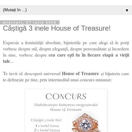
▼
miercuri, 27 iulie 2016
Câștigă 3 inele House of Treasure!
Expresie a feminității absolute, bijuteriile pe care alegi să le porți
vorbesc despre stil, despre eleganță, despre personalitate și încredere
cea care ești tu în fiecare etapă a vieții
în sine, vorbesc despre
tale
...
House of Treasure
Te invit să descoperi universul
și bijuteria care
te definește pe tine, prin intermediul unui concurs minunat: