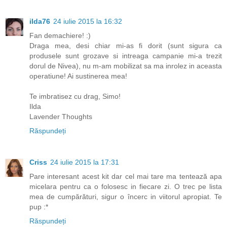
ilda76
24 iulie 2015 la 16:32
Fan demachiere! :)
Draga mea, desi chiar mi-as fi dorit (sunt sigura ca
produsele sunt grozave si intreaga campanie mi-a trezit
dorul de Nivea), nu m-am mobilizat sa ma inrolez in aceasta
operatiune! Ai sustinerea mea!
Te imbratisez cu drag, Simo!
Ilda
Lavender Thoughts
Răspundeți
Criss
24 iulie 2015 la 17:31
Pare interesant acest kit dar cel mai tare ma tentează apa
micelara pentru ca o folosesc in fiecare zi. O trec pe lista
mea de cumpărături, sigur o încerc in viitorul apropiat. Te
pup :*
Răspundeți