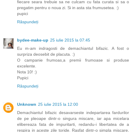
fiecare seara trebuie sa ne culcam cu fata curata si sa o
pregatim pentru o noua zi. Si in asta sta frumusetea. :)
pupici
Răspundeți
bydee-make-up
25 iulie 2015 la 07:45
Eu m-am indragosti de demachiantul bifazic. A fost o
surpriza deosebit de placuta. :)
O campanie frumoas,a premii frumoase si produse
excelente.
Nota 10! :)
Pupici
Răspundeți
Unknown
25 iulie 2015 la 12:00
Demachiantul bifazic desavarseste indepartarea fardurilor
de pe pleoape dintr-o singura miscare, iar apa micelara
elibereaza fata de impuritarti, redandu-i libertatea de a
respira in aceste zile toride. Rasfat dintr-o simpla miscare,