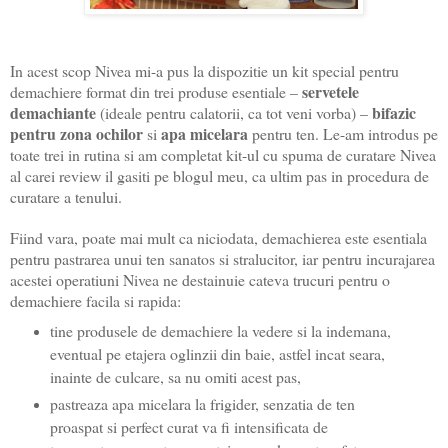
In acest scop Nivea mi-a pus la dispozitie un kit special pentru
servetele
demachiere format din trei produse esentiale –
demachiante
bifazic
(ideale pentru calatorii, ca tot veni vorba) –
pentru zona ochilor
apa
micelara
si
pentru ten. Le-am introdus pe
toate trei in rutina si am completat kit-ul cu spuma de curatare Nivea
al carei review il gasiti pe blogul meu, ca ultim pas in procedura de
curatare a tenului.
Fiind vara, poate mai mult ca niciodata, demachierea este esentiala
pentru pastrarea unui ten sanatos si stralucitor, iar pentru incurajarea
acestei operatiuni Nivea ne destainuie cateva trucuri pentru o
demachiere facila si rapida:
tine produsele de demachiere la vedere si la indemana,
eventual pe etajera oglinzii din baie, astfel incat seara,
inainte de culcare, sa nu omiti acest pas,
pastreaza apa micelara la frigider, senzatia de ten
proaspat si perfect curat va fi intensificata de