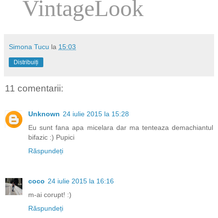
VintageLook
Simona Tucu
la
15:03
Distribuiți
11 comentarii:
Unknown
24 iulie 2015 la 15:28
Eu sunt fana apa micelara dar ma tenteaza demachiantul
bifazic :) Pupici
Răspundeți
coco
24 iulie 2015 la 16:16
m-ai corupt! :)
Răspundeți