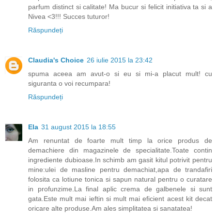
parfum distinct si calitate! Ma bucur si felicit initiativa ta si a
Nivea <3!!! Succes tuturor!
Răspundeți
Claudia's Choice
26 iulie 2015 la 23:42
spuma aceea am avut-o si eu si mi-a placut mult! cu
siguranta o voi recumpara!
Răspundeți
Ela
31 august 2015 la 18:55
Am renuntat de foarte mult timp la orice produs de
demachiere din magazinele de specialitate.Toate contin
ingrediente dubioase.In schimb am gasit kitul potrivit pentru
mine:ulei de masline pentru demachiat,apa de trandafiri
folosita ca lotiune tonica si sapun natural pentru o curatare
in profunzime.La final aplic crema de galbenele si sunt
gata.Este mult mai ieftin si mult mai eficient acest kit decat
oricare alte produse.Am ales simplitatea si sanatatea!