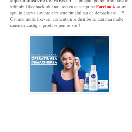
#operatiuneaDEMACHIEREA
, a pregatit premii frumoase in
Facebook
schimbul feedback-ului tau, asa ca te astept pe
sa-mi
spui in cateva cuvinte care este ritualul tau de demachiere…?!
Cat mai multe like-uri, comentarii si distribuiri, atat mai multe
sanse de castig si produse pentru voi!!