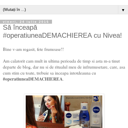
▼
vineri, 24 iulie 2015
Să înceapă
#operatiuneaDEMACHIEREA cu Nivea!
Bine v-am regasit, fete frumoase!!
Am calatorit cam mult in ultima perioada de timp si asta m-a tinut
departe de blog, dar nu si de ritualul meu de infrumusetare, care, asa
cum stim cu toate, trebuie sa inceapa intotdeauna cu
#operatiuneaDEMACHIEREA
.