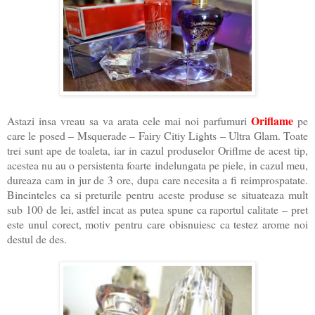
Oriflame
Astazi insa vreau sa va arata cele mai noi parfumuri
pe
care le posed – Msquerade – Fairy Citiy Lights – Ultra Glam. Toate
trei sunt ape de toaleta, iar in cazul produselor Oriflme de acest tip,
acestea nu au o persistenta foarte indelungata pe piele, in cazul meu,
dureaza cam in jur de 3 ore, dupa care necesita a fi reimprospatate.
Bineinteles ca si preturile pentru aceste produse se situateaza mult
sub 100 de lei, astfel incat as putea spune ca raportul calitate – pret
este unul corect, motiv pentru care obisnuiesc ca testez arome noi
destul de des.