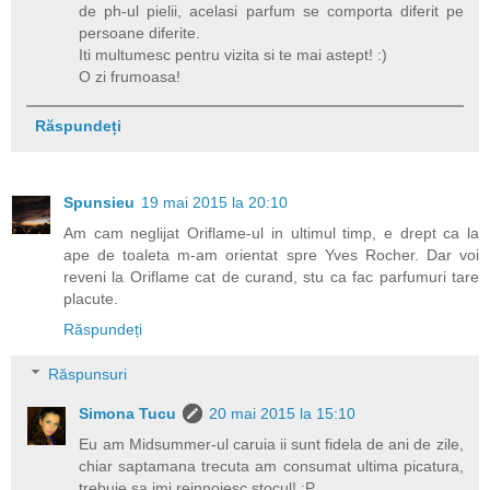
de ph-ul pielii, acelasi parfum se comporta diferit pe
persoane diferite.
Iti multumesc pentru vizita si te mai astept! :)
O zi frumoasa!
Răspundeți
Spunsieu
19 mai 2015 la 20:10
Am cam neglijat Oriflame-ul in ultimul timp, e drept ca la
ape de toaleta m-am orientat spre Yves Rocher. Dar voi
reveni la Oriflame cat de curand, stu ca fac parfumuri tare
placute.
Răspundeți
Răspunsuri
Simona Tucu
20 mai 2015 la 15:10
Eu am Midsummer-ul caruia ii sunt fidela de ani de zile,
chiar saptamana trecuta am consumat ultima picatura,
trebuie sa imi reinnoiesc stocul! :P