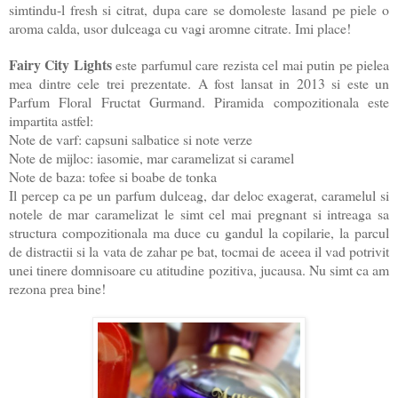
simtindu-l fresh si citrat, dupa care se domoleste lasand pe piele o
aroma calda, usor dulceaga cu vagi aromne citrate. Imi place!
Fairy City Lights
este parfumul care rezista cel mai putin pe pielea
mea dintre cele trei prezentate. A fost lansat in 2013 si este un
Parfum Floral Fructat Gurmand. Piramida compozitionala este
impartita astfel:
Note de varf: capsuni salbatice si note verze
Note de mijloc: iasomie, mar caramelizat si caramel
Note de baza: tofee si boabe de tonka
Il percep ca pe un parfum dulceag, dar deloc exagerat, caramelul si
notele de mar caramelizat le simt cel mai pregnant si intreaga sa
structura compozitionala ma duce cu gandul la copilarie, la parcul
de distractii si la vata de zahar pe bat, tocmai de aceea il vad potrivit
unei tinere domnisoare cu atitudine pozitiva, jucausa. Nu simt ca am
rezona prea bine!