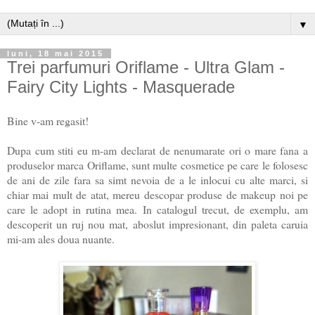
▼
luni, 18 mai 2015
Trei parfumuri Oriflame - Ultra Glam -
Fairy City Lights - Masquerade
Bine v-am regasit!
Dupa cum stiti eu m-am declarat de nenumarate ori o mare fana a
produselor marca Oriflame, sunt multe cosmetice pe care le folosesc
de ani de zile fara sa simt nevoia de a le inlocui cu alte marci, si
chiar mai mult de atat, mereu descopar produse de makeup noi pe
care le adopt in rutina mea. In catalogul trecut, de exemplu, am
descoperit un ruj nou mat, aboslut impresionant, din paleta caruia
mi-am ales doua nuante.