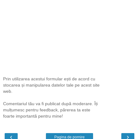
Prin utilizarea acestui formular ești de acord cu
stocarea și manipularea datelor tale pe acest site
web.
Comentariul tău va fi publicat după moderare. Îți
mulțumesc pentru feedback, părerea ta este
foarte importantă pentru mine!
‹
›
Pagina de pornire