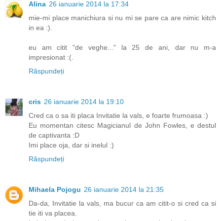
Alina
26 ianuarie 2014 la 17:34
mie-mi place manichiura si nu mi se pare ca are nimic kitch
in ea :).
eu am citit "de veghe..." la 25 de ani, dar nu m-a
impresionat :(.
Răspundeți
cris
26 ianuarie 2014 la 19:10
Cred ca o sa iti placa Invitatie la vals, e foarte frumoasa :)
Eu momentan citesc Magicianul de John Fowles, e destul
de captivanta :D
Imi place oja, dar si inelul :)
Răspundeți
Mihaela Pojogu
26 ianuarie 2014 la 21:35
Da-da, Invitatie la vals, ma bucur ca am citit-o si cred ca si
tie iti va placea.