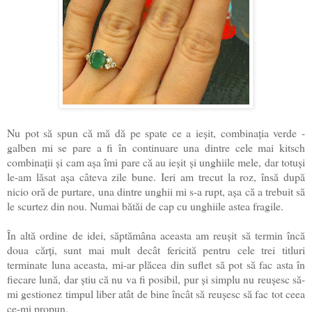
Nu pot să spun că mă dă pe spate ce a ieșit, combinația verde -
galben mi se pare a fi în continuare una dintre cele mai kitsch
combinații și cam așa îmi pare că au ieșit și unghiile mele, dar totuși
le-am lăsat așa câteva zile bune. Ieri am trecut la roz, însă după
nicio oră de purtare, una dintre unghii mi s-a rupt, așa că a trebuit să
le scurtez din nou. Numai bătăi de cap cu unghiile astea fragile.
În altă ordine de idei, săptămâna aceasta am reușit să termin încă
doua cărți, sunt mai mult decât fericită pentru cele trei titluri
terminate luna aceasta, mi-ar plăcea din suflet să pot să fac asta în
fiecare lună, dar știu că nu va fi posibil, pur și simplu nu reușesc să-
mi gestionez timpul liber atât de bine încât să reușesc să fac tot ceea
ce-mi propun.