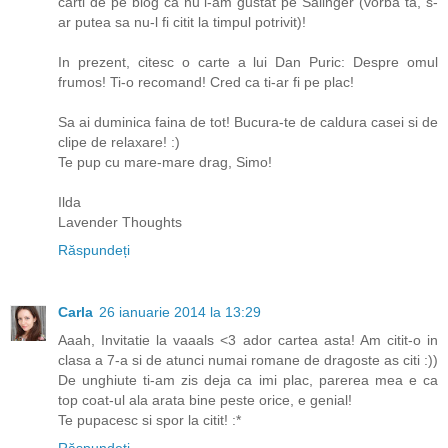
carti de pe blog ca nu l-am gustat pe Salinger (vorba ta, s-
ar putea sa nu-l fi citit la timpul potrivit)!
In prezent, citesc o carte a lui Dan Puric: Despre omul
frumos! Ti-o recomand! Cred ca ti-ar fi pe plac!
Sa ai duminica faina de tot! Bucura-te de caldura casei si de
clipe de relaxare! :)
Te pup cu mare-mare drag, Simo!
Ilda
Lavender Thoughts
Răspundeți
Carla
26 ianuarie 2014 la 13:29
Aaah, Invitatie la vaaals <3 ador cartea asta! Am citit-o in
clasa a 7-a si de atunci numai romane de dragoste as citi :))
De unghiute ti-am zis deja ca imi plac, parerea mea e ca
top coat-ul ala arata bine peste orice, e genial!
Te pupacesc si spor la citit! :*