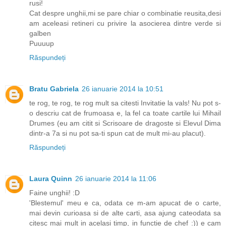
rusi!
Cat despre unghii,mi se pare chiar o combinatie reusita,desi
am aceleasi retineri cu privire la asocierea dintre verde si
galben
Puuuup
Răspundeți
Bratu Gabriela
26 ianuarie 2014 la 10:51
te rog, te rog, te rog mult sa citesti Invitatie la vals! Nu pot s-
o descriu cat de frumoasa e, la fel ca toate cartile lui Mihail
Drumes (eu am citit si Scrisoare de dragoste si Elevul Dima
dintr-a 7a si nu pot sa-ti spun cat de mult mi-au placut).
Răspundeți
Laura Quinn
26 ianuarie 2014 la 11:06
Faine unghii! :D
'Blestemul' meu e ca, odata ce m-am apucat de o carte,
mai devin curioasa si de alte carti, asa ajung cateodata sa
citesc mai mult in acelasi timp, in functie de chef :)) e cam