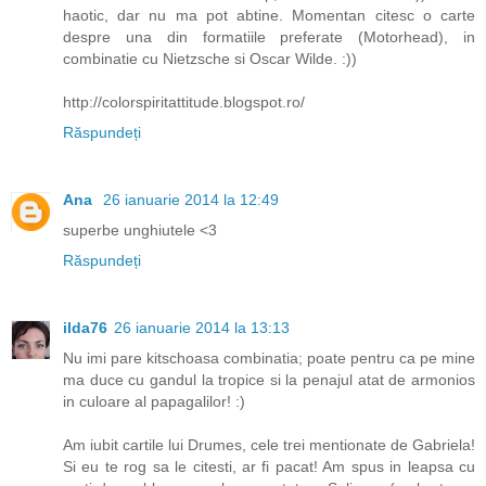
haotic, dar nu ma pot abtine. Momentan citesc o carte
despre una din formatiile preferate (Motorhead), in
combinatie cu Nietzsche si Oscar Wilde. :))
http://colorspiritattitude.blogspot.ro/
Răspundeți
Ana
26 ianuarie 2014 la 12:49
superbe unghiutele <3
Răspundeți
ilda76
26 ianuarie 2014 la 13:13
Nu imi pare kitschoasa combinatia; poate pentru ca pe mine
ma duce cu gandul la tropice si la penajul atat de armonios
in culoare al papagalilor! :)
Am iubit cartile lui Drumes, cele trei mentionate de Gabriela!
Si eu te rog sa le citesti, ar fi pacat! Am spus in leapsa cu