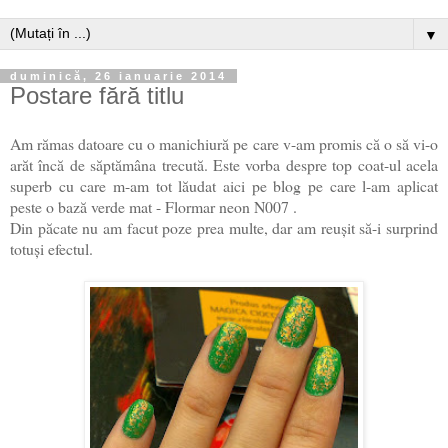
▼
duminică, 26 ianuarie 2014
Postare fără titlu
Am rămas datoare cu o manichiură pe care v-am promis că o să vi-o
arăt încă de săptămâna trecută. Este vorba despre top coat-ul acela
superb cu care m-am tot lăudat aici pe blog pe care l-am aplicat
peste o bază verde mat - Flormar neon N007 .
Din păcate nu am facut poze prea multe, dar am reușit să-i surprind
totuși efectul.