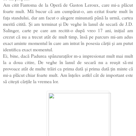
Am citit Fantoma de la Operă de Gaston Leroux, care mi-a plăcut
foarte mult. Mă bucur că am cumpărat-o, am ezitat foarte mult în
fața standului, dar am facut o alegere minunată până la urmă, cartea
merită citită. Și am terminat și De veghe în lanul de secară de J.D.
Salinger, carte pe care am recitit-o după vreo 17 ani, inițial am
crezut că nu a trecut atât de mult timp, însă pe parcurs mi-am adus
exact aminte momentul în care am intrat în posesia cărții și am putut
identifica exact momentul.
Ei, bine, dacă Padurea spânzuraților m-a impresionat mult mai mult
la a doua citire, De veghe în lanul de secară nu a reușit să-mi
provoace atât de multe trăiri ca prima dată și prima dată țin minte că
mi-a plăcut chiar foarte mult. Am înțeles astfel cât de important este
să citești cărțile la vremea lor.