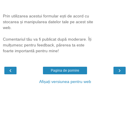
Prin utilizarea acestui formular ești de acord cu
stocarea și manipularea datelor tale pe acest site
web.
Comentariul tău va fi publicat după moderare. Îți
mulțumesc pentru feedback, părerea ta este
foarte importantă pentru mine!
‹
›
Pagina de pornire
Afișați versiunea pentru web