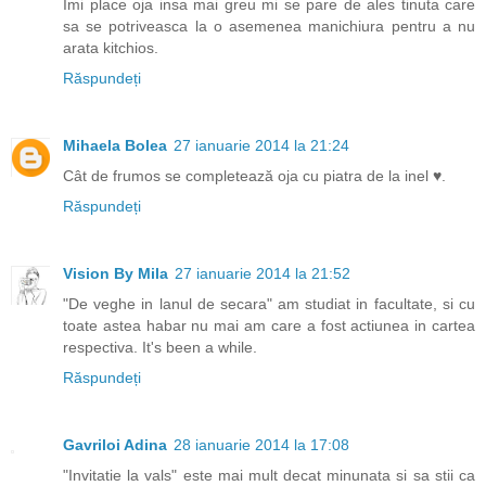
Imi place oja insa mai greu mi se pare de ales tinuta care
sa se potriveasca la o asemenea manichiura pentru a nu
arata kitchios.
Răspundeți
Mihaela Bolea
27 ianuarie 2014 la 21:24
Cât de frumos se completează oja cu piatra de la inel ♥.
Răspundeți
Vision By Mila
27 ianuarie 2014 la 21:52
"De veghe in lanul de secara" am studiat in facultate, si cu
toate astea habar nu mai am care a fost actiunea in cartea
respectiva. It's been a while.
Răspundeți
Gavriloi Adina
28 ianuarie 2014 la 17:08
"Invitatie la vals" este mai mult decat minunata si sa stii ca