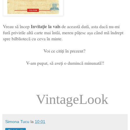
Invitație la vals
Vreau să încep
de această dată, asta dacă nu-mi
fură privirile altă carte mai întâi, mereu pățesc așa când mă îndrept
spre bilbliotecă cu ceva în minte.
Voi ce citiți în prezent?
V-am pupat, să aveți o dumincă minunată!!
VintageLook
Simona Tucu
la
10:01