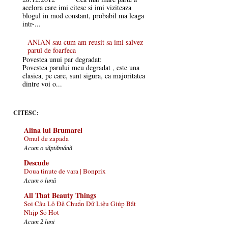
acelora care imi citesc si imi viziteaza
blogul in mod constant, probabil ma leaga
intr-...
ANIAN sau cum am reusit sa imi salvez
parul de foarfeca
Povestea unui par degradat:
Povestea parului meu degradat , este una
clasica, pe care, sunt sigura, ca majoritatea
dintre voi o...
CITESC:
Alina lui Brumarel
Omul de zapada
Acum o săptămână
Descude
Doua tinute de vara | Bonprix
Acum o lună
All That Beauty Things
Soi Cầu Lô Đề Chuẩn Dữ Liệu Giúp Bắt
Nhịp Số Hot
Acum 2 luni