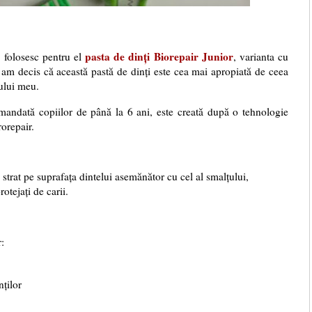
pasta de dinți
Biorepair Junior
 folosesc pentru el
, varianta cu
 am decis că această pastă de dinți este cea mai apropiată de ceea
tului meu.
mandată copiilor de până la 6 ani, este creată după o tehnologie
rorepair.
strat pe suprafața dintelui asemănător cu cel al smalțului,
otejați de carii.
r:
nților