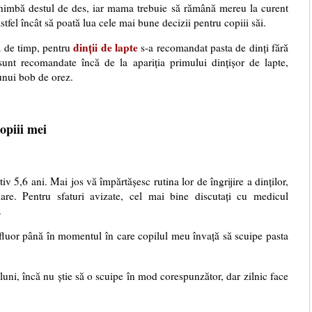
chimbă destul de des, iar mama trebuie să rămână mereu la curent
stfel încât să poată lua cele mai bune decizii pentru copiii săi.
dinții de lapte
ă de timp, pentru
s-a recomandat pasta de dinți fără
sunt recomandate încă de la apariția primului dințișor de lapte,
unui bob de orez.
opiii mei
iv 5,6 ani. Mai jos vă împărtășesc rutina lor de îngrijire a dinților,
e. Pentru sfaturi avizate, cel mai bine discutați cu medicul
.
 fluor până în momentul în care copilul meu învață să scuipe pasta
 luni, încă nu știe să o scuipe în mod corespunzător, dar zilnic face