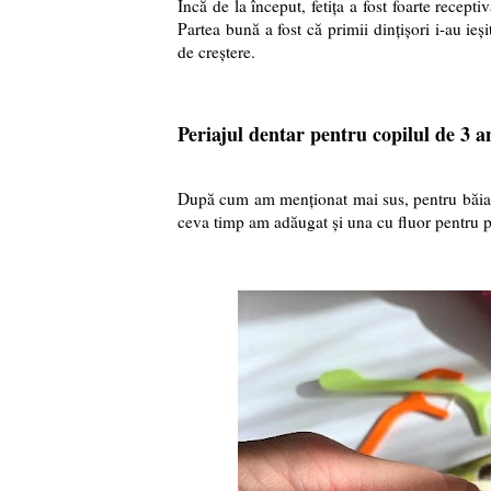
Încă de la început, fetița a fost foarte recepti
Partea bună a fost că primii dințișori i-au ieși
de creștere.
Periajul dentar pentru copilul de 3 a
După cum am menționat mai sus, pentru băiat a
ceva timp am adăugat și una cu fluor pentru pe