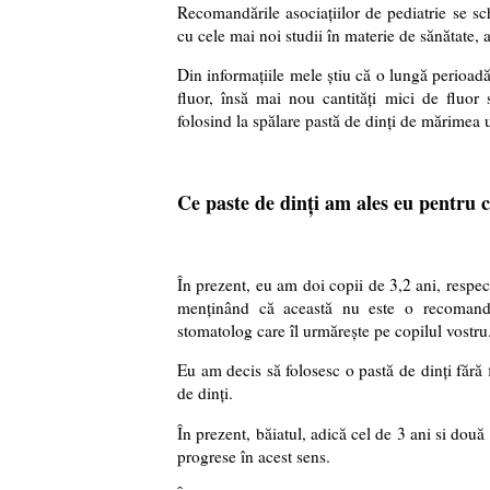
Recomandările asociațiilor de pediatrie se s
cu cele mai noi studii în materie de sănătate, a
Din informațiile mele știu că o lungă perioad
fluor, însă mai nou cantități mici de fluor 
folosind la spălare pastă de dinți de mărimea 
Ce paste de dinți am ales eu pentru c
În prezent, eu am doi copii de 3,2 ani, respect
menținând că această nu este o recomandar
stomatolog care îl urmărește pe copilul vostru
Eu am decis să folosesc o pastă de dinți fără
de dinți.
În prezent, băiatul, adică cel de 3 ani si două
progrese în acest sens.