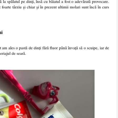
vă la spălatul pe dinți, însă cu băiatul a fost o adevărată provocare.
t foarte târziu și chiar și în prezent ultimii molari sunt încă în curs
ni
m ales o pastă de dinți fără fluor până învață să o scuipe, iar de
riajul de seară.