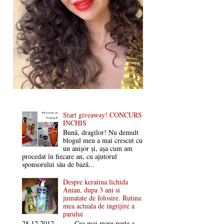
Start giveaway! CONCURS
INCHIS
Bună, dragilor! Nu demult
blogul meu a mai crescut cu
un anișor și, așa cum am
procedat în fiecare an, cu ajutorul
sponsorului său de bază...
Despre keratina lichida
Anian, dupa 3 ani si
jumatate de folosire. Rutina
mea actuala de ingrijire a
parului
28.12.2012 Cea mai mare parte a