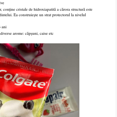
ive
 conține cristale de hidroxiapatită a cărora structură este
ntelui. Ea construiește un strat protectorul la nivelul
6 ani
 diverse arome: căpșuni, caise etc