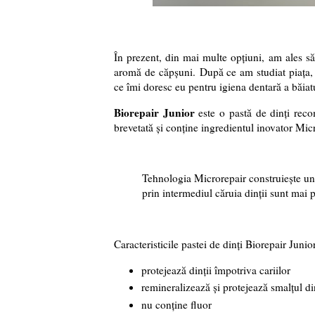
În prezent, din mai multe opțiuni,
am ales să
aromă de căpșuni.
După ce am studiat piața,
ce îmi doresc eu pentru igiena dentară a băia
Biorepair Junior
este o pastă de dinți reco
brevetată și conține ingredientul inovator Mic
Tehnologia Microrepair construiește un 
prin intermediul căruia dinții sunt mai pr
Caracteristicile pastei de dinți Biorepair Junio
protejează dinții împotriva cariilor
remineralizează și protejează smalțul di
nu conține fluor