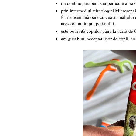
nu conține parabeni sau particule abraz
prin intermediul tehnologiei Microrepair,
foarte asemănătoare cu cea a smalțului di
acestora în timpul periajului.
este potrivită copiilor până la vărsa de 
are gust bun, acceptat ușor de copii, cu