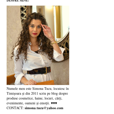
DESPRE MINE:
Numele meu este Simona Tucu, locuiesc în
Timișoara și din 2011 scriu pe blog despre
produse cosmetice, haine, locuri, cărți,
evenimente, oameni și emoții. ♥♥♥
CONTACT: 𝐬𝐢𝐦𝐨𝐧𝐚.𝐭𝐮𝐜𝐮@𝐲𝐚𝐡𝐨𝐨.𝐜𝐨𝐦