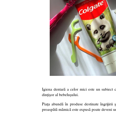
Igiena dentară a celor mici este un subiect c
dințișor al bebelușului.
Piața abundă în produse destinate îngrijirii și
proaspătă mămică este expusă poate deveni un