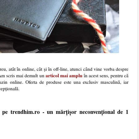
eu, atât în online, cât și în off-line, atunci când vine vorba despre
articol mai amplu
Am scris mai demult un
în acest sens, pentru că
azin online. Oferta de produse este una exclusiv masculină, iar
cepțională.
e pe trendhim.ro - un mărțișor neconvențional de 1