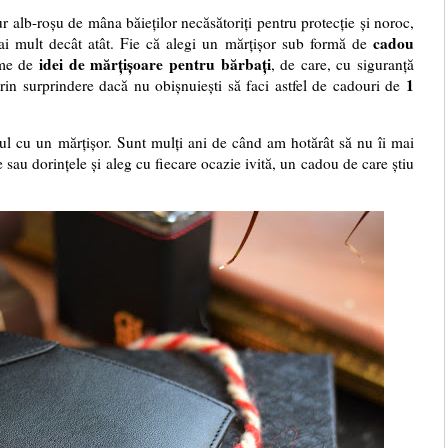
r alb-roșu de mâna băieților necăsătoriți pentru protecție și noroc,
cadou
i mult decât atât. Fie că alegi un mărțișor sub formă de
idei de mărțișoare pentru bărbați
ime de
, de care, cu siguranță
1
prin surprindere dacă nu obișnuiești să faci astfel de cadouri de
țul cu un mărțișor. Sunt mulți ani de când am hotărât să nu îi mai
e sau dorințele și aleg cu fiecare ocazie ivită, un cadou de care știu