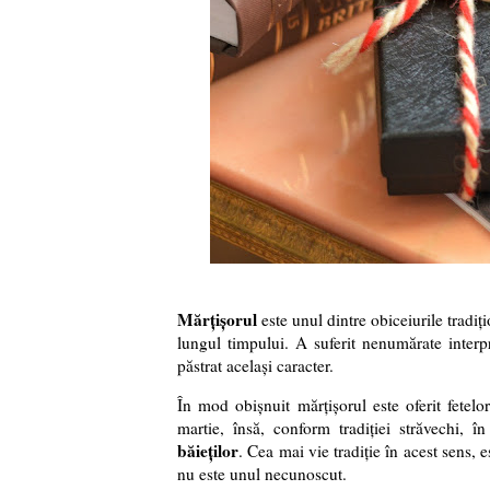
Mărțișorul
este unul dintre obiceiurile tradiț
lungul timpului. A suferit nenumărate interpr
păstrat același caracter.
În mod obișnuit mărțișorul este oferit fetelo
martie, însă, conform tradiției străvechi, 
băieților
. Cea mai vie tradiție în acest sens, 
nu este unul necunoscut.