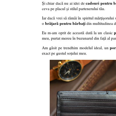
cadouri pentru b
Și chiar dacă nu ai idei de
ceva pe placul și stilul partenerului tău.
Iar dacă vrei să rămâi în spiritul mărțișorului
brățară pentru bărbați
o
din multitudinea d
p
Eu m-am oprit de această dată la un clasic
meu, purtat mereu în buzunarul din față al pant
por
Am găsit pe trendhim modelul ideal, un
exact pe gustul soțului meu.