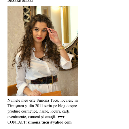
DESPRE MINE:
Numele meu este Simona Tucu, locuiesc în
Timișoara și din 2011 scriu pe blog despre
produse cosmetice, haine, locuri, cărți,
evenimente, oameni și emoții. ♥♥♥
CONTACT: 𝐬𝐢𝐦𝐨𝐧𝐚.𝐭𝐮𝐜𝐮@𝐲𝐚𝐡𝐨𝐨.𝐜𝐨𝐦