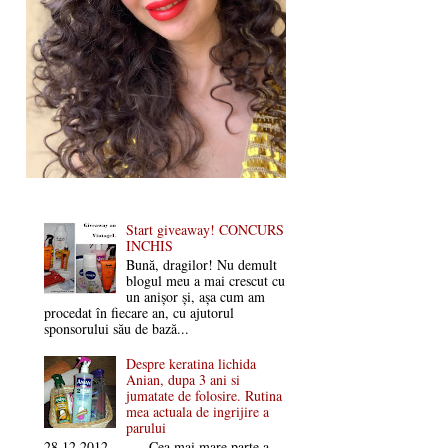
Start giveaway! CONCURS
INCHIS
Bună, dragilor! Nu demult
blogul meu a mai crescut cu
un anișor și, așa cum am
procedat în fiecare an, cu ajutorul
sponsorului său de bază...
Despre keratina lichida
Anian, dupa 3 ani si
jumatate de folosire. Rutina
mea actuala de ingrijire a
parului
28.12.2012 Cea mai mare parte a