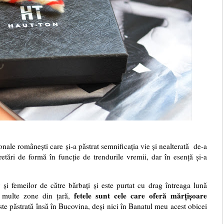
ionale românești care și-a păstrat semnificația vie și nealterată
de-a
etări de formă în funcție de trendurile vremii, dar în esență și-a
r și femeilor de către bărbați și este purtat cu drag întreaga lună
fetele sunt cele care oferă mărțișoare
în multe zone din țară,
este păstrată însă în Bucovina, deși nici în Banatul meu acest obicei