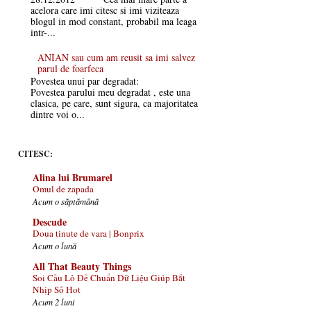
acelora care imi citesc si imi viziteaza
blogul in mod constant, probabil ma leaga
intr-...
ANIAN sau cum am reusit sa imi salvez
parul de foarfeca
Povestea unui par degradat:
Povestea parului meu degradat , este una
clasica, pe care, sunt sigura, ca majoritatea
dintre voi o...
CITESC:
Alina lui Brumarel
Omul de zapada
Acum o săptămână
Descude
Doua tinute de vara | Bonprix
Acum o lună
All That Beauty Things
Soi Cầu Lô Đề Chuẩn Dữ Liệu Giúp Bắt
Nhịp Số Hot
Acum 2 luni