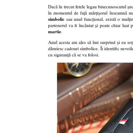
Dacă în trecut fetele legau binecunoscutul șnu
în momentul de față mărțișorul înseamnă ma
simbolic
sau unul funcțional, există o mulț
partenerul va fi încântat și poate chiar luat 
martie
.
Anul acesta am ales să îmi surprind și eu so
dăruiesc cadouri simbolice. Îi identific nevoil
cu siguranță că se va folosi.