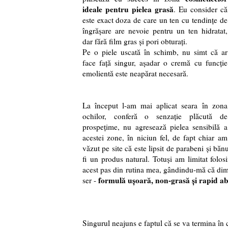
ideale pentru pielea grasă
. Eu consider că
este exact doza de care un ten cu tendințe de
îngrășare are nevoie pentru un ten hidratat,
dar fără film gras și pori obturați.
Pe o piele uscată în schimb, nu simt că ar
face față singur, așadar o cremă cu funcție
emolientă este neapărat necesară.
La început l-am mai aplicat seara în zona
ochilor, conferă o senzație plăcută de
prospețime, nu agresează pielea sensibilă a
acestei zone, în niciun fel, de fapt chiar am
văzut pe site că este lipsit de parabeni și bă
fi un produs natural. Totuși am limitat folos
acest pas din rutina mea, gândindu-mă că dimi
formulă ușoară, non-grasă și rapid abs
ser -
Singurul neajuns e faptul că se va termina în