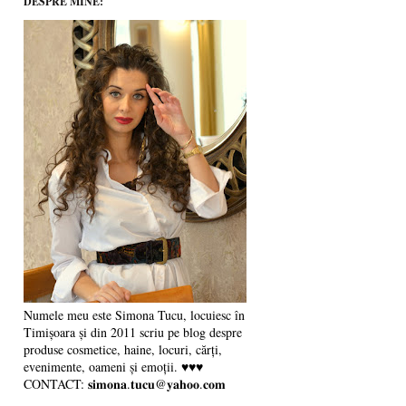
DESPRE MINE:
Numele meu este Simona Tucu, locuiesc în
Timișoara și din 2011 scriu pe blog despre
produse cosmetice, haine, locuri, cărți,
evenimente, oameni și emoții. ♥♥♥
CONTACT: 𝐬𝐢𝐦𝐨𝐧𝐚.𝐭𝐮𝐜𝐮@𝐲𝐚𝐡𝐨𝐨.𝐜𝐨𝐦