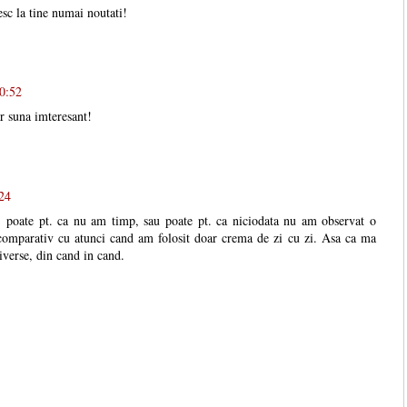
sc la tine numai noutati!
00:52
r suna imteresant!
:24
 poate pt. ca nu am timp, sau poate pt. ca niciodata nu am observat o
, comparativ cu atunci cand am folosit doar crema de zi cu zi. Asa ca ma
diverse, din cand in cand.