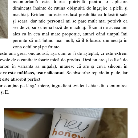
reconfortantă este foarte potrivită pentru o aplicare
dimineața înainte de rutina obișnuită de îngrijire a pielii și
machiaj. Evident nu este exclusă posibilitatea folosirii sale
și seara, dar mie personal mi se pare mult mai potrivit ca
ser de zi, sub crema bază de machiaj. Tocmai de aceea am
ales ca în cea mai mare proporție, atunci când timpul îmi
permite să mă întind mai mult, să îl folosesc dimineața în
zona ochilor și pe frunte.
ste una grea, onctuoasă, așa cum ar fi de așteptat, ci este extrem
nevoie de o cantitate foarte mică de produs. Deși nu are și o listă de
ton în varianta sa inițială), intuiesc că are și ceva siliconi în
gere este mătăsos, ușor siliconat
. Se absoarbe repede în piele, iar
t este absorbit perfect.
 ar conține pe lângă miere, ingredient evident chiar din denumirea
 și E.