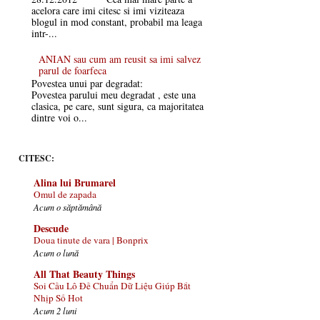
acelora care imi citesc si imi viziteaza
blogul in mod constant, probabil ma leaga
intr-...
ANIAN sau cum am reusit sa imi salvez
parul de foarfeca
Povestea unui par degradat:
Povestea parului meu degradat , este una
clasica, pe care, sunt sigura, ca majoritatea
dintre voi o...
CITESC:
Alina lui Brumarel
Omul de zapada
Acum o săptămână
Descude
Doua tinute de vara | Bonprix
Acum o lună
All That Beauty Things
Soi Cầu Lô Đề Chuẩn Dữ Liệu Giúp Bắt
Nhịp Số Hot
Acum 2 luni