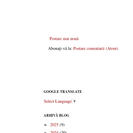
Postare mai nouă
Abonați-vă la:
Postare comentarii (Atom)
GOOGLE TRANSLATE
Select Language
▼
ARHIVĂ BLOG
2025
(9)
►
2024
(20)
►