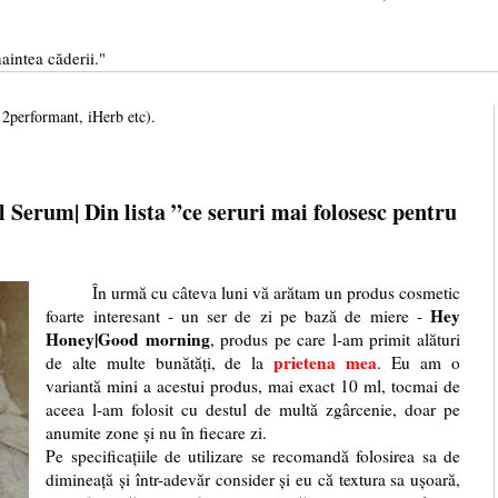
aintea căderii."
, 2performant, iHerb etc).
Serum| Din lista ”ce seruri mai folosesc pentru
În urmă cu câteva luni vă arătam un produs cosmetic
Hey
foarte interesant - un ser de zi pe bază de miere -
Honey|Good morning
, produs pe care l-am primit alături
prietena mea
de alte multe bunătăți, de la
. Eu am o
variantă mini a acestui produs, mai exact 10 ml, tocmai de
aceea l-am folosit cu destul de multă zgârcenie, doar pe
anumite zone și nu în fiecare zi.
Pe specificațiile de utilizare se recomandă folosirea sa de
dimineață și într-adevăr consider și eu că textura sa ușoară,