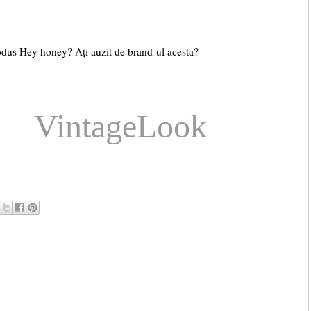
rodus Hey honey? Ați auzit de brand-ul acesta?
geLook