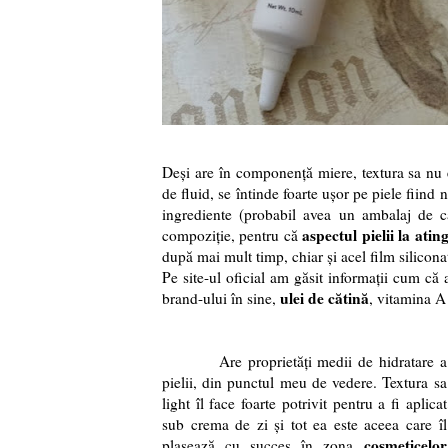
Deși are în componență miere, textura sa nu e
de fluid, se întinde foarte ușor pe piele fiind 
ingrediente (probabil avea un ambalaj de car
aspectul pielii la atin
compoziție, pentru că
după mai mult timp, chiar și acel film silicona
Pe site-ul oficial am găsit informații cum că
ulei de cătină
brand-ului în sine,
, vitamina A
Are proprietăți medii de hidratare a
pielii, din punctul meu de vedere. Textura sa
light îl face foarte potrivit pentru a fi aplicat
sub crema de zi și tot ea este aceea care îl
cosmeticelor
plasează cu succes în zona