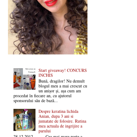
Start giveaway! CONCURS
INCHIS
Bună, dragilor! Nu demult
blogul meu a mai crescut cu
un anișor și, așa cum am
procedat în fiecare an, cu ajutorul
sponsorului său de bază...
Despre keratina lichida
Anian, dupa 3 ani si
jumatate de folosire. Rutina
mea actuala de ingrijire a
parului
28.12.2012 Cea mai mare parte a