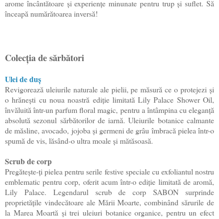
arome încântătoare și experiențe minunate pentru trup și suflet. Să
înceapă numărătoarea inversă!
Colecția de sărbători
Ulei de duș
Revigorează uleiurile naturale ale pielii, pe măsură ce o protejezi și
o hrănești cu noua noastră ediție limitată Lily Palace Shower Oil,
învăluită într-un parfum floral magic, pentru a întâmpina cu eleganță
absolută sezonul sărbătorilor de iarnă. Uleiurile botanice calmante
de măsline, avocado, jojoba și germeni de grâu îmbracă pielea într-o
spumă de vis, lăsând-o ultra moale și mătăsoasă.
Scrub de corp
Pregătește-ți pielea pentru serile festive speciale cu exfoliantul nostru
emblematic pentru corp, oferit acum într-o ediție limitată de aromă,
Lily Palace. Legendarul scrub de corp SABON surprinde
proprietățile vindecătoare ale Mării Moarte, combinând sărurile de
la Marea Moartă și trei uleiuri botanice organice, pentru un efect