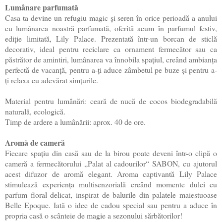
Lumânare parfumată
Casa ta devine un refugiu magic și seren în orice perioadă a anului
cu lumânarea noastră parfumată, oferită acum în parfumul festiv,
ediție limitată, Lily Palace. Prezentată într-un borcan de sticlă
decorativ, ideal pentru reciclare ca ornament fermecător sau ca
păstrător de amintiri, lumânarea va înnobila spațiul, creând ambianța
perfectă de vacanță, pentru a-ți aduce zâmbetul pe buze și pentru a-
ți relaxa cu adevărat simțurile.
Material pentru lumânări: ceară de nucă de cocos biodegradabilă
naturală, ecologică.
Timp de ardere a lumânării: aprox. 40 de ore.
Aromă de cameră
Fiecare spațiu din casă sau de la birou poate deveni într-o clipă o
cameră a fermecătorului „Palat al cadourilor“ SABON, cu ajutorul
acest difuzor de aromă elegant. Aroma captivantă Lily Palace
stimulează experiența multisenzorială creând momente dulci cu
parfum floral delicat, inspirat de balurile din palatele maiestuoase
Belle Epoque. Iată o idee de cadou special sau pentru a aduce în
propria casă o scânteie de magie a sezonului sărbătorilor!