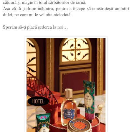
căldură și magie în toiul sărbătorilor de iarnă.
Așa că fă-ți drum înăuntru, pentru a începe să construiești amintiri
dulci, pe care nu le vei uita niciodată.
Sperăm să-ți placă șederea la noi…