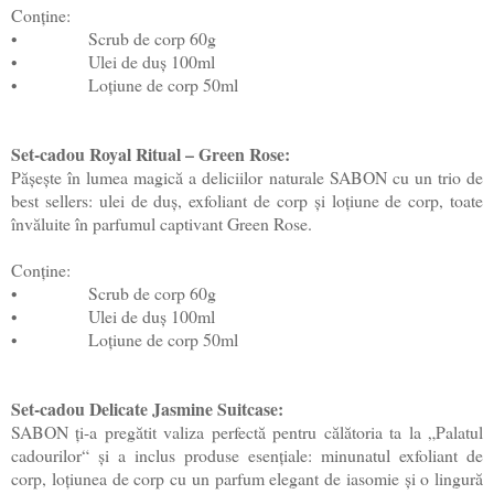
Conține:
•
Scrub de corp 60g
•
Ulei de duș 100ml
•
Loțiune de corp 50ml
Set-cadou Royal Ritual – Green Rose:
Pășește în lumea magică a deliciilor naturale SABON cu un trio de
best sellers: ulei de duș, exfoliant de corp și loțiune de corp, toate
învăluite în parfumul captivant Green Rose.
Conține:
•
Scrub de corp 60g
•
Ulei de duș 100ml
•
Loțiune de corp 50ml
Set-cadou Delicate Jasmine Suitcase:
SABON ți-a pregătit valiza perfectă pentru călătoria ta la „Palatul
cadourilor“ și a inclus produse esențiale: minunatul exfoliant de
corp, loțiunea de corp cu un parfum elegant de iasomie și o lingură