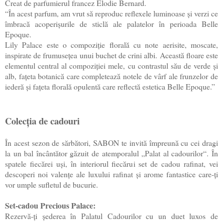
Creat de parfumierul francez Elodie Bernard.
“În acest parfum, am vrut să reproduc reflexele luminoase și verzi ce
îmbracă acoperișurile de sticlă ale palatelor în perioada Belle
Epoque.
Lily Palace este o compoziție florală cu note aerisite, moscate,
inspirate de frumusețea unui buchet de crini albi. Această floare este
elementul central al compoziției mele, cu contrastul său de verde și
alb, fațeta botanică care completează notele de vârf ale frunzelor de
iederă și fațeta florală opulentă care reflectă estetica Belle Epoque.”
Colecția de cadouri
În acest sezon de sărbători, SABON te invită împreună cu cei dragi
la un bal încântător găzuit de atemporalul „Palat al cadourilor“. În
spatele fiecărei uși, în interiorul fiecărui set de cadou rafinat, vei
descoperi noi valențe ale luxului rafinat și arome fantastice care-ți
vor umple sufletul de bucurie.
Set-cadou Precious Palace:
Rezervă-ți șederea în Palatul Cadourilor cu un duet luxos de