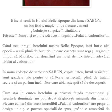
Bine ai venit în Hotelul Belle Epoque din lumea SABON,
un loc festiv, magic, unde fiecare cameră
găzduiește surprize încântătoare.
Pășește înăuntru și explorează acest magnific „Palat al cadourilor“...
Când treci pragul hotelului nostru Belle Epoque, intri într-o altă
epocă – o eră plină de bucurie, în care oaspeții sunt regi și regine în
timpul sărbătorilor, transformând un hotel de lux într-un adevărat
„Palat al cadourilor“.
În noua colecție de sărbători SABON, ospitalitatea, luxul și răsfățul
sunt gazdele tale pentru o călătorie fermecată, plină de tratații
secrete și un parfum încântător care abia așteaptă să fie descoperit.
Cum stai în curtea hotelului și privești fațada maiestuoasă și
ferestrele iluminate, nu poți decât să ghicești minunile din interior.
Fiecare cameră din acest incredibil „Palat al cadourilor“ are propriul
design unic și o poveste specială de spus, țesând o atmosferă de