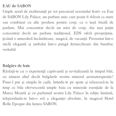
EAU de SABON
Umple aerul de exuberanță pe tot parcursul sezonului festiv cu Eau
de SABON Lily Palace, un parfum unic care poate fi folosit ca atare
sau combinat cu alte produse pentru corp, ca o tușă finală de
parfum. Mai concentrat decât un mist de corp, dar mai puțin
concentrat decât un parfum tradițional, EDS oferă prospețime,
țesând o atmosferă încântătoare, magică, de vacanță. Prezentat într-o
sticlă elegantă și ambalat într-o pungă fermecătoare din bumbac
veritabil.
Bulgăre de baie
Răsfață-te cu o experiență captivantă și revitalizantă în timpul băii,
cu nimeni altul decât bulgărele nostru mineral aromaterapeutic!
Pune-l pur și simplu în cadă, întinde-te pe spate și relaxează-te în
timp ce bila efervescentă umple baia cu minerale esențiale de la
Marea Moartă și cu parfumul nostru Lily Palace în ediție limitată,
teleportându-te într-o eră a eleganței absolute, în magicul Hotel
Belle Epoque din lumea SABON.