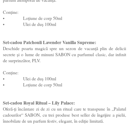
Conține:
•
Loțiune de corp 50ml
•
Ulei de duș 100ml
Set-cadou Patchouli Lavender Vanilla Supreme:
Deschide poarta magică spre un sezon de vacanță plin de delicii
secrete și o lume de minuni SABON cu parfumul clasic, dar infinit
de surprinzător, PLV.
Conține:
•
Ulei de duș 100ml
•
Loțiune de corp 50ml
Set-cadou Royal Ritual – Lily Palace:
Oferă-ți încântare zi de zi cu un ritual care te transpune în „Palatul
cadourilor“ SABON, cu trei produse best seller de îngrijire a pielii,
înnobilate de un parfum festiv, elegant, în ediție limitată.