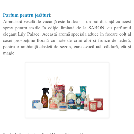
Parfum pentru țesături
:
Atmosferă veselă de vacanță este la doar la un puf distanță cu acest
spray pentru textile în ediție limitată de la SABON, cu parfumul
elegant Lily Palace. Această aromă specială aduce în fiecare colț al
casei prospețime florală cu note de crini albi și frunze de iederă,
pentru o ambianță clasică de sezon, care evocă atât căldură, cât și
magie.