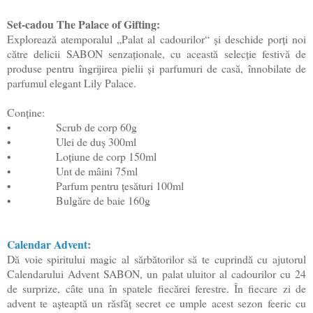
Set-cadou The Palace of Gifting:
Explorează atemporalul „Palat al cadourilor“ și deschide porți noi
către delicii SABON senzaționale, cu această selecție festivă de
produse pentru îngrijirea pielii și parfumuri de casă, înnobilate de
parfumul elegant Lily Palace.
Conține:
•
Scrub de corp 60g
•
Ulei de duș 300ml
•
Loțiune de corp 150ml
•
Unt de mâini 75ml
•
Parfum pentru țesături 100ml
•
Bulgăre de baie 160g
Calendar Advent
:
Dă voie spiritului magic al sărbătorilor să te cuprindă cu ajutorul
Calendarului Advent SABON, un palat uluitor al cadourilor cu 24
de surprize, câte una în spatele fiecărei ferestre. În fiecare zi de
advent te așteaptă un răsfăț secret ce umple acest sezon feeric cu