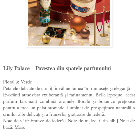
Lily Palace – Povestea din spatele parfumului
Floral & Verde
Petalele delicate de crin îți învăluie lumea în frumusețe și eleganță
Evocând atmosfera exuberantă și rafinamentul Belle Epoque, acest
parfum fascinant combină aromele florale și botanice prețioase
pentru a crea un palat aromatic, iluminat de prospețimea naturală a
crinilor albi delicați și a frunzelor grațioase de iederă.
Note de vârf: Frunze de iederă | Note de mijloc: Crin alb | Note de
bază: Mosc