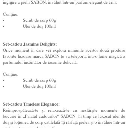
îngrijire a pielii SABON, învăluit într-un parfum elegant de crin.
Conține:
•
Scrub de corp 60g
•
Ulei de duș 100ml
Set-cadou Jasmine Delights:
Orice moment în care vei explora minunile acestor două produse
favorite luxoase marca SABON te va teleporta într-o lume magică a
parfumului încântător de iasomie delicată.
Conține:
•
Scrub de corp 60g
•
Ulei de duș 100ml
Set-cadou Timeless Elegance:
Reîmprospătează-te și relaxează-te cu nesfârșite momente de
bucurie în „Palatul cadourilor“ SABON, în timp ce luxosul ulei de
duș și loțiunea de corp catifelată îți răsfață pielea și o învăluie într-un
parfum atemporal de vacanță.