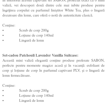
valiză, vei descoperi două dintre cele mai iubite produse pentru
îngrijirea corpului cu parfumul liniștitor White Tea, plus o lingură
dozatoare din lemn, care oferă o notă de autenticitate clasică.
Conține:
•
Scrub de corp 200g
•
Loțiune de corp 140ml
•
Lingură de lemn
Set-cadou Patchouli Lavender Vanilla Suitcase:
Această mini valiză elegantă conține produse preferate SABON,
perfecte pentru momente magice acasă și în vacanță: exfoliant de
corp și loțiune de corp în parfumul captivant PLV, și o lingură de
lemn fermecătoare.
Conține:
•
Scrub de corp 200g
•
Loțiune de corp 140ml
•
Lingură de lemn