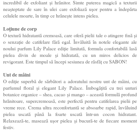
incredibil de exfoliant și hrănitor. Simte puterea magică a texturii
neașteptate de sare în ulei care exfoliază ușor pentru a îndepărta
celulele moarte, în timp ce hrănește intens pielea.
Loțiune de corp
O textură hidratantă cremoasă, care oferă pielii tale o atingere fină și
o senzație de catifelare fără egal. Învăluită în notele elegante ale
noului parfum Lily Palace ediție limitată, formula confortabilă lasă
pielea divin de moale și hidratată, cu un miros delicios de
revigorant. Este timpul să începi sesiunea de răsfăț cu SABON!
Unt de mâini
O ediție superbă de sărbători a adoratului nostru unt de mâini, cu
parfumul floral și elegant Lily Palace. Îmbogățită cu trei unturi
botanice organice – shea, cacao și mango – această formulă profund
hrănitoare, supercremoasă, este perfectă pentru catifelarea pielii pe
vreme rece. Crema ultra reconfortantă se absoarbe rapid, învăluind
pielea uscată până la foarte uscată într-un cocon hidratant.
Relaxează-te, masează ușor pielea și bucură-te de fiecare moment
festiv.