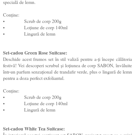
specială de lemn.
Conține:
•
Scrub de corp 200g
•
Loțiune de corp 140ml
•
Lingură de lemn
Set-cadou Green Rose Suitcase:
Deschide acest frumos set în stil valiză pentru a-ți începe călătoria
festivă! Vei descoperi scrubul și loțiunea de corp SABON, învăluite
într-un parfum senzațional de trandafir verde, plus o lingură de lemn
pentru a doza perfect exfoliantul.
Conține:
•
Scrub de corp 200g
•
Loțiune de corp 140ml
•
Lingură de lemn
Set-cadou White Tea Suitcase:
În interiorul acestui captivant set SABON, proiectat exact ca o mini