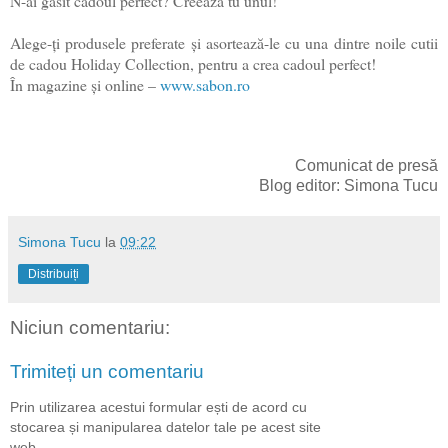
N-ai găsit cadoul perfect? Creează tu unul!
Alege-ți produsele preferate și asortează-le cu una dintre noile cutii
de cadou Holiday Collection, pentru a crea cadoul perfect!
În magazine și online –
www.sabon.ro
Comunicat de presă
Blog editor: Simona Tucu
Simona Tucu
la
09:22
Distribuiți
Niciun comentariu:
Trimiteți un comentariu
Prin utilizarea acestui formular ești de acord cu
stocarea și manipularea datelor tale pe acest site
web.