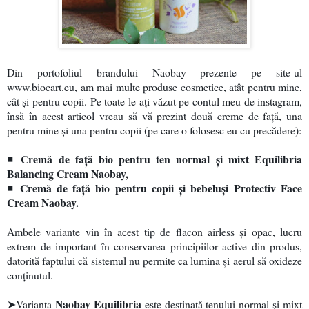
Din portofoliul brandului Naobay prezente pe site-ul
www.biocart.eu, am mai multe produse cosmetice, atât pentru mine,
cât și pentru copii. Pe toate le-ați văzut pe contul meu de instagram,
însă în a
cest articol vreau să vă prezint două creme de față, una
pentru mine și una pentru copii (pe care o folosesc eu cu precădere):
◾ Cremă de față bio pentru ten normal și mixt Equilibria
Balancing Cream Naobay,
◾ Cremă de față bio pentru copii și bebeluși Protectiv Face
Cream Naobay.
Ambele variante vin în acest tip de flacon airless și opac, lucru
extrem de important în conservarea principiilor active din produs,
datorită faptului că sistemul nu permite ca lumina și aerul să oxideze
conținutul.
Naobay Equilibria
➤Varianta
este destinată tenului normal și mixt