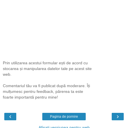
Prin utilizarea acestui formular ești de acord cu
stocarea și manipularea datelor tale pe acest site
web.
Comentariul tău va fi publicat după moderare. Îți
mulțumesc pentru feedback, părerea ta este
foarte importantă pentru mine!
‹
›
Pagina de pornire
Afișați versiunea pentru web