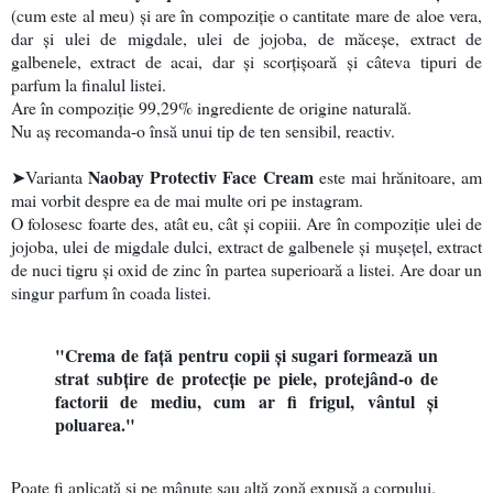
(cum este al meu) și are în compoziție o cantitate mare de aloe vera,
dar și ulei de migdale, ulei de jojoba, de măceșe, extract de
galbenele, extract de acai, dar și scorțișoară și câteva tipuri de
parfum la finalul listei.
Are în compoziție 99,29% ingrediente de origine naturală.
Nu aș recomanda-o însă unui tip de ten sensibil, reactiv.
Naobay Protectiv Face Cream
➤Varianta
este mai hrănitoare, am
mai vorbit despre ea de mai multe ori pe instagram.
O folosesc foarte des, atât eu, cât și copiii. Are în compoziție ulei de
jojoba, ulei de migdale dulci, extract de galbenele și mușețel, extract
de nuci tigru și oxid de zinc în partea superioară a listei. Are doar un
singur parfum în coada listei.
"Crema de față pentru copii și sugari formează un
strat subțire de protecție pe piele, protejând-o de
factorii de mediu, cum ar fi frigul, vântul și
poluarea."
Poate fi aplicată și pe mânuțe sau altă zonă expusă a corpului.