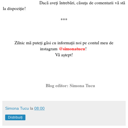
Dacă aveți întrebări, căsuța de comentarii vă stă
la dispoziție!
***
Zilnic mă puteți găsi cu informații noi pe contul meu de
@simonatucu
instagram
!
Vă aștept!
Blog editor:
Simona Tucu
Simona Tucu
la
08:00
Distribuiți