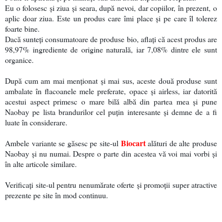
Eu o folosesc și ziua și seara, după nevoi, dar copiilor, în prezent, o
aplic doar ziua. Este un produs care îmi place și pe care îl tolerez
foarte bine.
Dacă sunteți consumatoare de produse bio, aflați că acest produs are
98,97% ingrediente de origine naturală, iar 7,08% dintre ele sunt
organice.
După cum am mai menționat și mai sus, aceste două produse sunt
ambalate în flacoanele mele preferate, opace și airless, iar datorită
acestui aspect primesc o mare bilă albă din partea mea și pune
Naobay pe lista brandurilor cel puțin interesante și demne de a fi
luate în considerare.
Biocart
Ambele variante se găsesc pe site-ul
alături de alte produse
Naobay și nu numai. Despre o parte din acestea vă voi mai vorbi și
în alte articole similare.
Verificați site-ul pentru nenumărate oferte și promoții super atractive
prezente pe site în mod continuu.