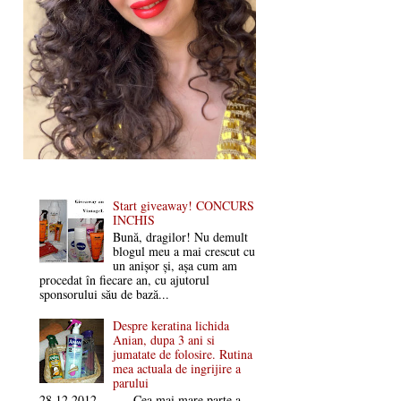
Start giveaway! CONCURS
INCHIS
Bună, dragilor! Nu demult
blogul meu a mai crescut cu
un anișor și, așa cum am
procedat în fiecare an, cu ajutorul
sponsorului său de bază...
Despre keratina lichida
Anian, dupa 3 ani si
jumatate de folosire. Rutina
mea actuala de ingrijire a
parului
28.12.2012 Cea mai mare parte a