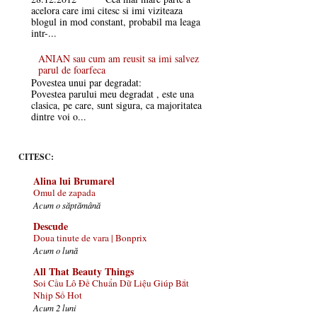
acelora care imi citesc si imi viziteaza
blogul in mod constant, probabil ma leaga
intr-...
ANIAN sau cum am reusit sa imi salvez
parul de foarfeca
Povestea unui par degradat:
Povestea parului meu degradat , este una
clasica, pe care, sunt sigura, ca majoritatea
dintre voi o...
CITESC:
Alina lui Brumarel
Omul de zapada
Acum o săptămână
Descude
Doua tinute de vara | Bonprix
Acum o lună
All That Beauty Things
Soi Cầu Lô Đề Chuẩn Dữ Liệu Giúp Bắt
Nhịp Số Hot
Acum 2 luni