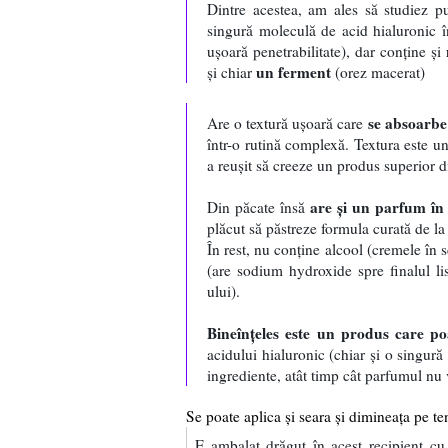
Dintre acestea, am ales să studiez p
singură moleculă de acid hialuronic 
ușoară penetrabilitate), dar conține și
un ferment
și chiar
(orez macerat)
se absoarbe 
Are o textură ușoară care
într-o rutină complexă. Textura este un
a reușit să creeze un produs superior 
are și un parfum în 
Din păcate însă
plăcut să păstreze formula curată de la u
În rest, nu conține alcool (cremele în 
(are sodium hydroxide spre finalul list
ului).
Bineînțeles este un produs care poa
acidului hialuronic (chiar și o singură
ingrediente, atât timp cât parfumul n
Se poate aplica și seara și dimineața pe 
E ambalat drăguț în acest recipient cu