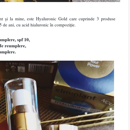
ent și la mine, este Hyaluronic Gold care cuprinde 3 produse
 45 de ani, cu acid hialuronic în compoziție.
umplere, spf 10,
 de reumplere,
eumplere.