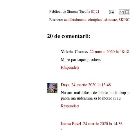
Publicat de
Simona Tucu
la
07:21
Etichete:
acid hialuronic
,
elmiplant
,
skincare
,
SKINC
20 de comentarii:
Valeria Chertes
22 martie 2020 la 18:18
Mi se par super produse.
Răspundeți
Deya
24 martie 2020 la 13:48
Nu am mai folosit de foarte mult timp pr
parca ma indeamna sa le incerc si eu
Răspundeți
Ioana Pavel
24 martie 2020 la 14:36