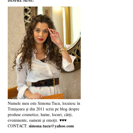
DESPRE MINE:
Numele meu este Simona Tucu, locuiesc în
Timișoara și din 2011 scriu pe blog despre
produse cosmetice, haine, locuri, cărți,
evenimente, oameni și emoții. ♥♥♥
CONTACT: 𝐬𝐢𝐦𝐨𝐧𝐚.𝐭𝐮𝐜𝐮@𝐲𝐚𝐡𝐨𝐨.𝐜𝐨𝐦