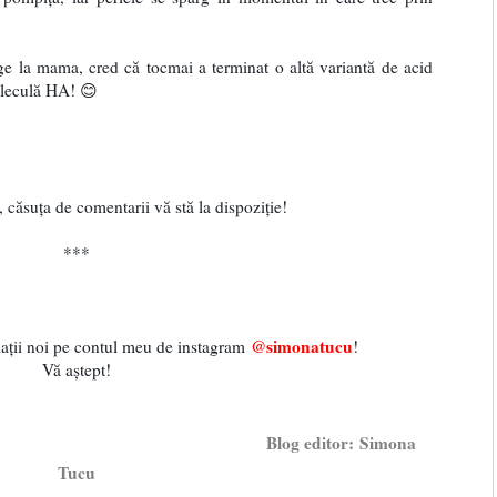
ge la mama, cred că tocmai a terminat o altă variantă de acid
moleculă HA! 😊
, căsuța de comentarii vă stă la dispoziție!
***
@simonatucu
mații noi pe contul meu de instagram
!
Vă aștept!
editor:
Simona
Tucu