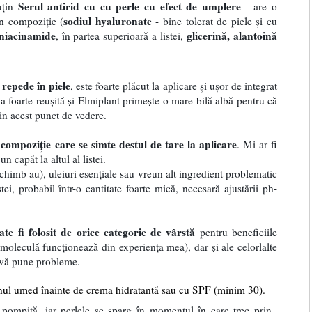
Serul antirid cu cu perle cu efect de umplere
uțin
- are o
sodiul hyaluronate
în compoziție (
- bine tolerat de piele și cu
niacinamide
glicerină, alantoină
, în partea superioară a listei,
repede în piele
, este foarte plăcut la aplicare și ușor de integrat
a foarte reușită și Elmiplant primește o mare bilă albă pentru că
din acest punct de vedere.
compoziție care se simte destul de tare la aplicare
. Mi-ar fi
n capăt la altul al listei.
schimb au), uleiuri esențiale sau vreun alt ingredient problematic
ei, probabil într-o cantitate foarte mică, necesară ajustării ph-
te fi folosit de orice categorie de vârstă
pentru beneficiile
 moleculă funcționează din experiența mea), dar și ale celorlalte
u vă pune probleme.
tenul umed înainte de crema hidratantă sau cu SPF (minim 30).
 pompiță, iar perlele se sparg în momentul în care trec prin