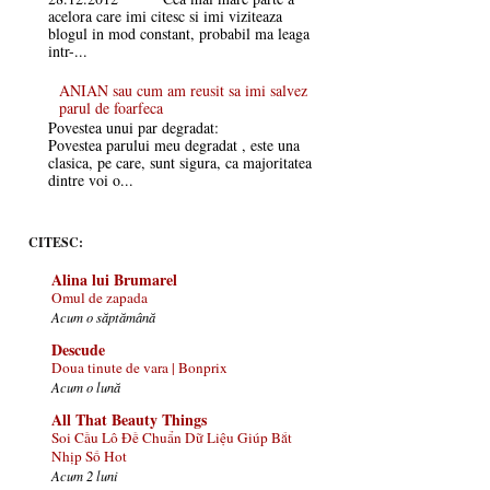
acelora care imi citesc si imi viziteaza
blogul in mod constant, probabil ma leaga
intr-...
ANIAN sau cum am reusit sa imi salvez
parul de foarfeca
Povestea unui par degradat:
Povestea parului meu degradat , este una
clasica, pe care, sunt sigura, ca majoritatea
dintre voi o...
CITESC:
Alina lui Brumarel
Omul de zapada
Acum o săptămână
Descude
Doua tinute de vara | Bonprix
Acum o lună
All That Beauty Things
Soi Cầu Lô Đề Chuẩn Dữ Liệu Giúp Bắt
Nhịp Số Hot
Acum 2 luni