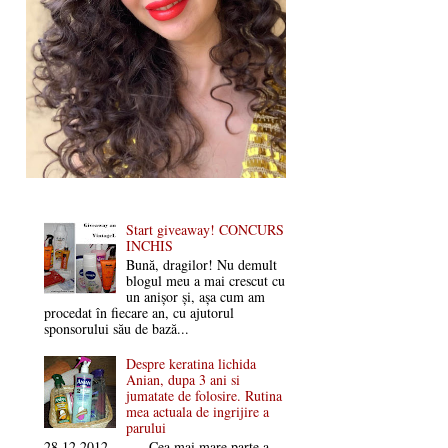
Start giveaway! CONCURS
INCHIS
Bună, dragilor! Nu demult
blogul meu a mai crescut cu
un anișor și, așa cum am
procedat în fiecare an, cu ajutorul
sponsorului său de bază...
Despre keratina lichida
Anian, dupa 3 ani si
jumatate de folosire. Rutina
mea actuala de ingrijire a
parului
28.12.2012 Cea mai mare parte a