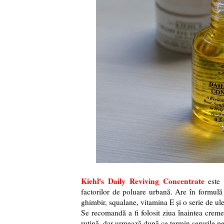
Kiehl's Daily Reviving Concentrate
este 
factorilor de poluare urbană. Are în formulă 
ghimbir, squalane, vitamina E și o serie de ule
Se recomandă a fi folosit ziua înaintea cremei
rutină, dar urmează după ce termin serurile pe