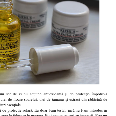
un ser de zi cu acțiune antioxidantă și de protecție împotriva
ulei de floare soarelui, ulei de tamanu și extract din rădăcină de
iuri esențiale.
 de protecție solară. Eu doar l-am testat, încă nu l-am introdus în
 care le folosesc în prezent. Evident voi reveni cu impresii. Este un