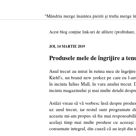
"Mândria merge înaintea pieirii şi trufia merge în
Acest blog conține link-uri de afiliere (profitshare
JOI, 14 MARTIE 2019
Produsele mele de îngrijire a ten
Anul trecut au intrat în rutina mea de îngrijir
Kiehl's, un brand new yorkez pe care eu l-a
în incinta Iulius Mall, în vara anului trecut
incinta magazinului și mai multe detalii despr
Astăzi vreau să vă vorbesc însă despre produsel
uz anul trecut, iar restul sunt programate 
aceasta mi-am propus să fiu mai responsabilă
același timp mai multe produse cu aceeași d
consumate integral, din cauză că au ieșit din 