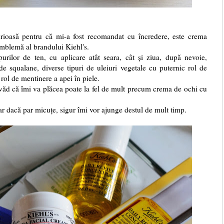
urioasă pentru că mi-a fost recomandat cu încredere, este crema
emblemă al brandului Kiehl's.
purilor de ten, cu aplicare atât seara, cât și ziua, după nevoie,
de squalane, diverse tipuri de uleiuri vegetale cu puternic rol de
 rol de mentinere a apei în piele.
evăd că îmi va plăcea poate la fel de mult precum crema de ochi cu
r dacă par micuțe, sigur îmi vor ajunge destul de mult timp.