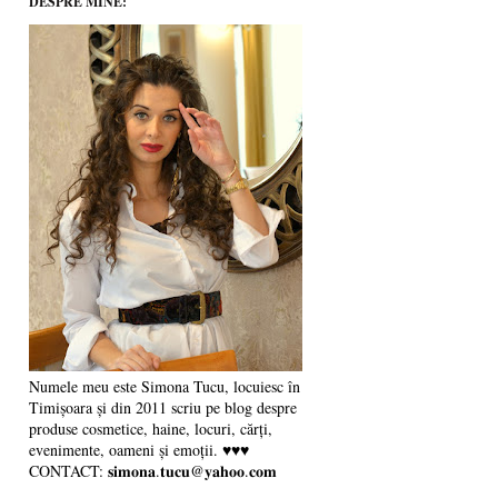
DESPRE MINE:
Numele meu este Simona Tucu, locuiesc în
Timișoara și din 2011 scriu pe blog despre
produse cosmetice, haine, locuri, cărți,
evenimente, oameni și emoții. ♥♥♥
CONTACT: 𝐬𝐢𝐦𝐨𝐧𝐚.𝐭𝐮𝐜𝐮@𝐲𝐚𝐡𝐨𝐨.𝐜𝐨𝐦