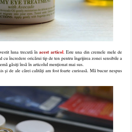
acest artico
l
estit luna trecută în
. Este una din cremele mele de
 cu încredere oricărui tip de ten pentru îngrijirea zonei sensibile a
remă găsiți însă în articolul menționat mai sus.
s și de ale cărei calități am fost foarte curioasă. Mă bucur nespus