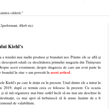
aintea căderii."
, 2performant, iHerb etc).
ului Kiehl's
ea a tenului mai multe produse și branduri noi. Printre ele se află și
m descoperit odată cu deschiderea primului magazin din Timișoara
. Despre acest eveniment, despre diagnoza de care am avut parte în
acest articol
e brandul în sine v-am povestit în
.
e Kiehl's pe care le dețin eu în prezent. Unul dintre ele a intrat în
din 2019, după ce termin ceea ce folosesc în prezent. Cu ocazia
 și să mă organizez mai bine astfel încât să nu mai am deschise în
estinație, ca mai apoi să trebuiască să le arunc înainte de a fi
termenul de valabilitate.