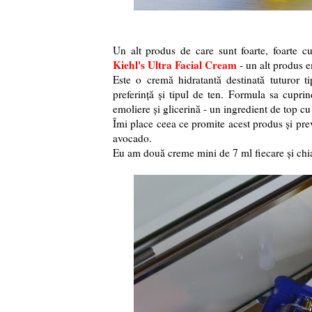
Un alt produs de care sunt foarte, foarte c
Kiehl's Ultra Facial Cream
- un alt produs 
Este o cremă hidratantă destinată tuturor ti
preferință și tipul de ten. Formula sa cuprin
emoliere și glicerină - un ingredient de top cu
Îmi place ceea ce promite acest produs și pr
avocado.
Eu am două creme mini de 7 ml fiecare și chia