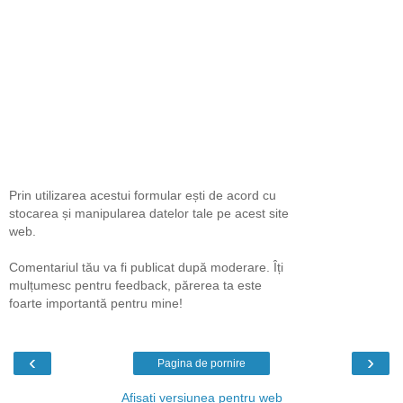
Prin utilizarea acestui formular ești de acord cu
stocarea și manipularea datelor tale pe acest site
web.
Comentariul tău va fi publicat după moderare. Îți
mulțumesc pentru feedback, părerea ta este
foarte importantă pentru mine!
‹
›
Pagina de pornire
Afișați versiunea pentru web