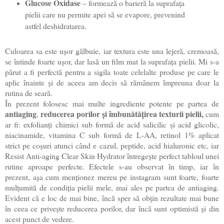
Glucose Oxidase
– formează o barieră la suprafața
pielii care nu permite apei să se evapore, prevenind
astfel deshidratarea.
Culoarea sa este ușor gălbuie, iar textura este una lejeră, cremoasă,
se întinde foarte ușor, dar lasă un film mat la suprafața pielii. Mi s-a
părut a fi perfectă pentru a sigila toate celelalte produse pe care le
aplic înainte și de aceea am decis să rămânem împreuna doar la
rutina de seară.
În prezent folosesc mai multe ingrediente potente pe partea de
antiaging
reducerea porilor și îmbunătățirea texturii pielii,
,
cum
ar fi: exfolianți chimici sub formă de acid salicilic și acid glicolic,
niacinamide, vitamina C sub formă de L-AA, retinol 1% aplicat
strict pe coșuri atunci când e cazul, peptide, acid hialuronic etc, iar
Resist Anti-aging Clear Skin Hydrator întregește perfect tabloul unei
rutine aproape perfecte. Efectele s-au observat în timp, iar în
prezent, așa cum menționez mereu pe instagram sunt foarte, foarte
mulțumită de condiția pielii mele, mai ales pe partea de antiaging.
Evident că e loc de mai bine, încă sper să obțin rezultate mai bune
în ceea ce privește reducerea porilor, dar încă sunt optimistă și din
acest punct de vedere.