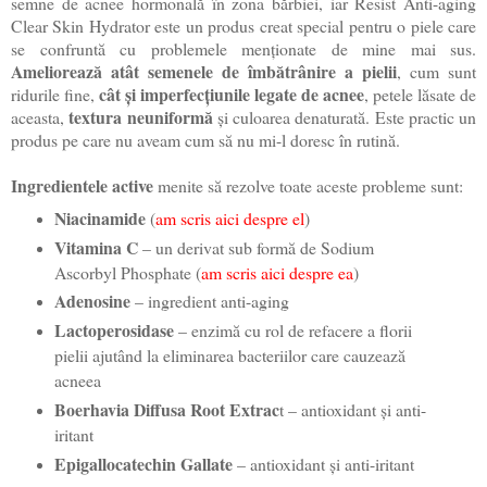
semne de acnee hormonală în zona bărbiei, iar Resist Anti-aging
Clear Skin Hydrator este un produs creat special pentru o piele care
se confruntă cu problemele menționate de mine mai sus.
Ameliorează atât semenele de îmbătrânire a pielii
, cum sunt
cât și imperfecțiunile legate de acnee
ridurile fine,
, petele lăsate de
textura neuniformă
aceasta,
și culoarea denaturată. Este practic un
produs pe care nu aveam cum să nu mi-l doresc în rutină.
Ingredientele active
menite să rezolve toate aceste probleme sunt:
Niacinamide
(
am scris aici despre el
)
Vitamina C
– un derivat sub formă de Sodium
Ascorbyl Phosphate (
am scris aici despre ea
)
Adenosine
– ingredient anti-aging
Lactoperosidase
– enzimă cu rol de refacere a florii
pielii ajutând la eliminarea bacteriilor care cauzează
acneea
Boerhavia Diffusa Root Extrac
t – antioxidant și anti-
iritant
Epigallocatechin Gallate
– antioxidant și anti-iritant