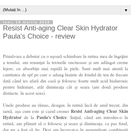
▼
luni, 19 martie 2018
Resist Anti-aging Clear Skin Hydrator
Paula's Choice - review
Primăvara a debutat cu o ușoară schimbare în rutina mea de îngrijire
a tenului, am renunțat la texturile onctuoase și am adăugat creme
lejere, cu absorbție mai rapidă în piele. Sunt mult mai atentă la
cantitatea de spf pe care o adaug înainte de fondul de ten de fiecare
dată când ies afară din casă și folosesc foarte mult acid hialuronic
pentru hidratare, atât dimineața cât și seara (am două produse
distincte. în acest sens).
Unele produse au rămas, desigur, în rutină încă de anul trecut, din
Resist Anti-aging Clear Skin
iarnă, așa cum este și cazul cremei
Hydrator
Paula's Choice
de la
. Inițial, când am introdus-o în
rutină, am plănuit să o folosesc și seara și dimineața, ca pas final,
dar nu a fost să fie. Deși am încercat-o în nenumărate combinații