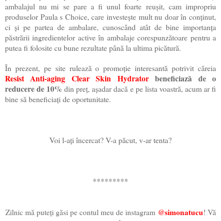
ambalajul nu mi se pare a fi unul foarte reușit, cam impropriu
produselor Paula s Choice, care investește mult nu doar în conținut,
ci și pe partea de ambalare, cunoscând atât de bine importanța
păstrării ingredientelor active în ambalaje corespunzătoare pentru a
putea fi folosite cu bune rezultate până la ultima picătură.
În prezent, pe site rulează o promoție interesantă potrivit căreia
Resist Anti-aging Clear Skin Hydrator
beneficiază de o
reducere de 10%
din preț, așadar dacă e pe lista voastră, acum ar fi
bine să beneficiați de oportunitate.
Voi l-ați încercat? V-a păcut, v-ar tenta?
*********
@simonatucu
Zilnic mă puteți găsi pe contul meu de instagram
! Vă