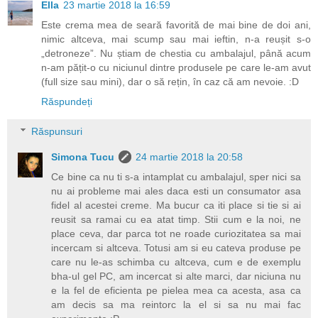
Ella
23 martie 2018 la 16:59
Este crema mea de seară favorită de mai bine de doi ani,
nimic altceva, mai scump sau mai ieftin, n-a reușit s-o
„detroneze”. Nu știam de chestia cu ambalajul, până acum
n-am pățit-o cu niciunul dintre produsele pe care le-am avut
(full size sau mini), dar o să rețin, în caz că am nevoie. :D
Răspundeți
Răspunsuri
Simona Tucu
24 martie 2018 la 20:58
Ce bine ca nu ti s-a intamplat cu ambalajul, sper nici sa
nu ai probleme mai ales daca esti un consumator asa
fidel al acestei creme. Ma bucur ca iti place si tie si ai
reusit sa ramai cu ea atat timp. Stii cum e la noi, ne
place ceva, dar parca tot ne roade curiozitatea sa mai
incercam si altceva. Totusi am si eu cateva produse pe
care nu le-as schimba cu altceva, cum e de exemplu
bha-ul gel PC, am incercat si alte marci, dar niciuna nu
e la fel de eficienta pe pielea mea ca acesta, asa ca
am decis sa ma reintorc la el si sa nu mai fac