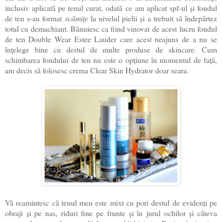
inclusiv aplicată pe tenul curat, odată ce am aplicat spf-ul și fondul
de ten s-au format
scămițe
la nivelul pielii și a trebuit să îndepărtez
totul cu demachiant. Bănuiesc ca fiind vinovat de acest lucru fondul
de ten Double Wear Estee Lauder care acest neajuns de a nu se
înțelege bine cu destul de multe produse de skincare. Cum
schimbarea fondului de ten nu este o opțiune în momentul de față,
am decis să folosesc crema Clear Skin Hydrator doar seara.
Vă reamintesc că tenul meu este mixt cu pori destul de evidenți pe
obraji și pe nas, riduri fine pe frunte și în jurul ochilor și câteva