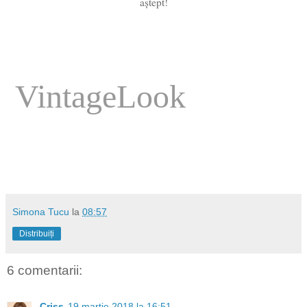
aștept!
VintageLook
Simona Tucu
la
08:57
Distribuiți
6 comentarii:
Criss
19 martie 2018 la 16:51