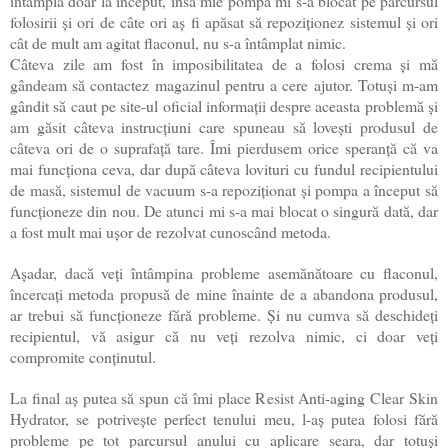
întâmplă doar la început, însă mie pompa mi s-a blocat pe parcursul
folosirii și ori de câte ori aș fi apăsat să repoziționez sistemul și ori
cât de mult am agitat flaconul, nu s-a întâmplat nimic.
Câteva zile am fost în imposibilitatea de a folosi crema și mă
gândeam să contactez magazinul pentru a cere ajutor. Totuși m-am
gândit să caut pe site-ul oficial informații despre aceasta problemă și
am găsit câteva instrucțiuni care spuneau să lovești produsul de
câteva ori de o suprafață tare. Îmi pierdusem orice speranță că va
mai funcționa ceva, dar după câteva lovituri cu fundul recipientului
de masă, sistemul de vacuum s-a repoziționat și pompa a început să
funcționeze din nou. De atunci mi s-a mai blocat o singură dată, dar
a fost mult mai ușor de rezolvat cunoscând metoda.
Așadar, dacă veți întâmpina probleme asemănătoare cu flaconul,
încercați metoda propusă de mine înainte de a abandona produsul,
ar trebui să funcționeze fără probleme. Și nu cumva să deschideți
recipientul, vă asigur că nu veți rezolva nimic, ci doar veți
compromite conținutul.
La final aș putea să spun că îmi place Resist Anti-aging Clear Skin
Hydrator, se potrivește perfect tenului meu, l-aș putea folosi fără
probleme pe tot parcursul anului cu aplicare seara, dar totuși