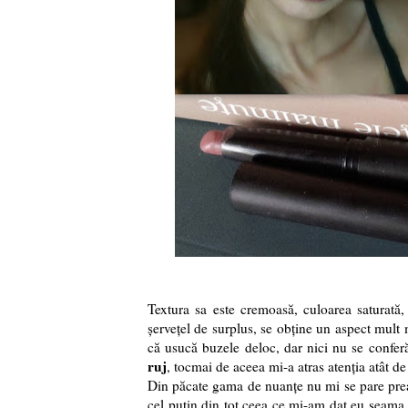
Textura sa este cremoasă, culoarea saturată
șervețel de surplus, se obține un aspect mult 
că usucă buzele deloc, dar nici nu se conferă
ruj
, tocmai de aceea mi-a atras atenția atât de
Din păcate gama de nuanțe nu mi se pare prea
cel puțin din tot ceea ce mi-am dat eu seama,