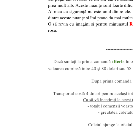
prea mult alb. Aceste nuanțe sunt foarte difici
Al meu cu siguranță nu este unul dintre ele. 
dintre aceste nuanțe și îmi poate da mai multe
R
O să revin cu imagini și pentru minunatul
roșu.
------------------
iHerb
Dacă sunteți la prima comandă
, fol
valoarea cuprinsă între 40 și 80 dolari sau 5
După prima comandă ve
Transportul costă 4 dolari pentru același to
Ca să vă încadrați la acest 
- totalul comenzii voast
- greutatea coletu
Coletul ajunge la oficiul