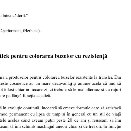
aintea căderii."
, 2performant, iHerb etc).
stick pentru colorarea buzelor cu rezistență
duselor pentru colorarea buzelor rezistente la transfer. Din
ceste cosmetice au un mare dezavantaj și anume acela că tind să
folosi chiar în fiecare zi, ci trebuie să le mai alternez și cu rujuri
are pe lângă funcția estetică.
tă în evoluție continuă, încearcă să creeze formule care să satisfacă
mod permanent cu lipsa de timp și în general cu un stil de viață
tele acelea când aveam puțin peste 20 de ani și reușeam să îmi
ușeam să îmi schimb machiajul uneori chiar și de trei ori, în funcție