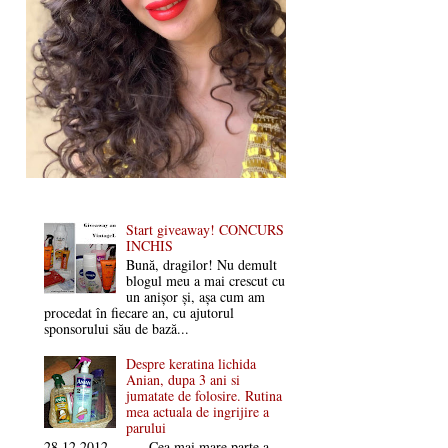
Start giveaway! CONCURS
INCHIS
Bună, dragilor! Nu demult
blogul meu a mai crescut cu
un anișor și, așa cum am
procedat în fiecare an, cu ajutorul
sponsorului său de bază...
Despre keratina lichida
Anian, dupa 3 ani si
jumatate de folosire. Rutina
mea actuala de ingrijire a
parului
28.12.2012 Cea mai mare parte a