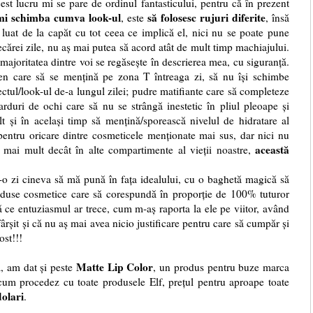
st lucru mi se pare de ordinul fantasticului, pentru că în prezent
mi schimba cumva look-ul
să folosesc rujuri diferite
, este
, însă
 luat de la capăt cu tot ceea ce implică el, nici nu se poate pune
ecărei zile, nu aș mai putea să acord atât de mult timp machiajului.
majoritatea dintre voi se regăsește în descrierea mea, cu siguranță.
en care să se mențină pe zona T întreaga zi, să nu își schimbe
ectul/look-ul de-a lungul zilei; pudre matifiante care să completeze
farduri de ochi care să nu se strângă inestetic în pliul pleoape și
lt și în același timp să mențină/sporească nivelul de hidratare al
entru oricare dintre cosmeticele menționate mai sus, dar nici nu
această
mai mult decât în alte compartimente al vieții noastre,
r-o zi cineva să mă pună în fața idealului, cu o baghetă magică să
roduse cosmetice care să corespundă în proporție de 100% tuturor
ă ce entuziasmul ar trece, cum m-aș raporta la ele pe viitor, având
fârșit și că nu aș mai avea nicio justificare pentru care să cumpăr și
nost!!!
Matte Lip Color
ă, am dat și peste
, un produs pentru buze marca
cum procedez cu toate produsele Elf, prețul pentru aproape toate
dolari
.