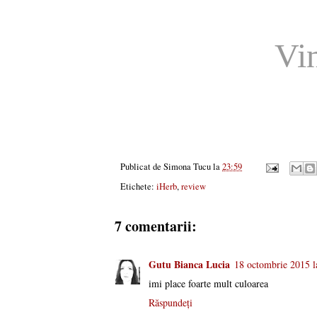
Vi
Publicat de
Simona Tucu
la
23:59
Etichete:
iHerb
,
review
7 comentarii:
Gutu Bianca Lucia
18 octombrie 2015 l
imi place foarte mult culoarea
Răspundeți