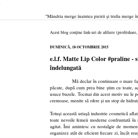
"Mândria merge înaintea pieirii şi trufia merge în
Acest blog conține link-uri de afiliere (profitshare
DUMINICĂ, 18 OCTOMBRIE 2015
e.l.f. Matte Lip Color #praline - 
îndelungată
Mă declar în continuare o mare fană a pro
păcate, după cum prea bine știm cu toate, a
usuce buzele. Tocmai din acest motiv nu le pot 
cremoase, menite să ofere și un stop de hidrat
Totuși această uriașă industrie cosmetică afla
toate nevoile femeii moderne confruntată în 
agitat. Îmi amintesc cu nostalgie de momen
organizez atât de eficient fiecare zi, încât re