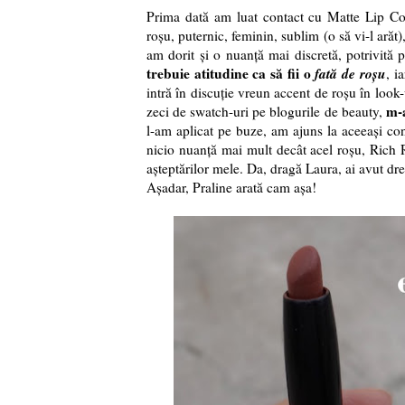
Prima dată am luat contact cu Matte Lip Co
roșu, puternic, feminin, sublim (o să vi-l ară
am dorit și o nuanță mai discretă, potrivită 
trebuie atitudine ca să fii o
fată de roșu
, i
intră în discuție vreun accent de roșu în loo
m-a
zeci de swatch-uri pe blogurile de beauty,
l-am aplicat pe buze, am ajuns la aceeași con
nicio nuanță mai mult decât acel roșu, Rich 
așteptărilor mele. Da, dragă Laura, ai avut dr
Așadar, Praline arată cam așa!