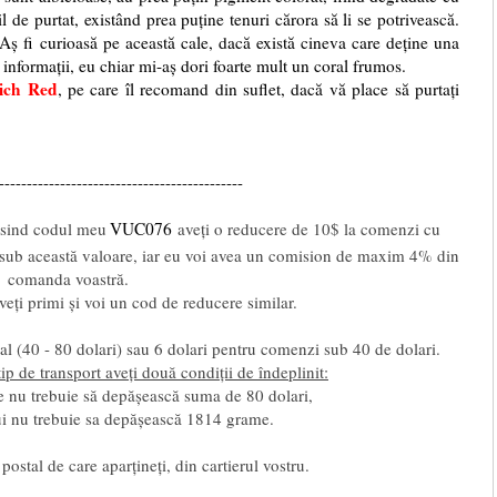
l de purtat, existând prea puține tenuri cărora să li se potrivească.
Aș fi curioasă pe această cale, dacă există cineva care deține una
 informații, eu chiar mi-aș dori foarte mult un coral frumos.
ich Red
, pe care îl recomand din suflet, dacă vă place să purtați
--------------------------------------------
osind codul meu
VUC076
aveți o reducere de 10$ la comenzi cu
$ sub această valoare, iar eu voi avea un comision de maxim 4% din
comanda voastră.
ți primi și voi un cod de reducere similar.
tal (40 - 80 dolari) sau 6 dolari pentru comenzi sub 40 de dolari.
tip de transport aveți două condiții de îndeplinit:
re nu trebuie să depășească suma de 80 dolari,
lui nu trebuie sa depășească 1814 grame.
 postal de care aparțineți, din cartierul vostru.