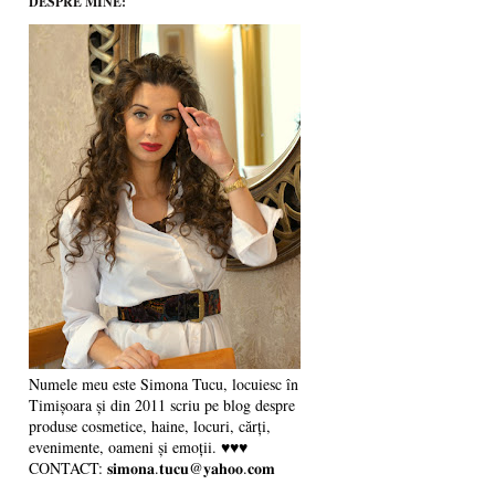
DESPRE MINE:
Numele meu este Simona Tucu, locuiesc în
Timișoara și din 2011 scriu pe blog despre
produse cosmetice, haine, locuri, cărți,
evenimente, oameni și emoții. ♥♥♥
CONTACT: 𝐬𝐢𝐦𝐨𝐧𝐚.𝐭𝐮𝐜𝐮@𝐲𝐚𝐡𝐨𝐨.𝐜𝐨𝐦