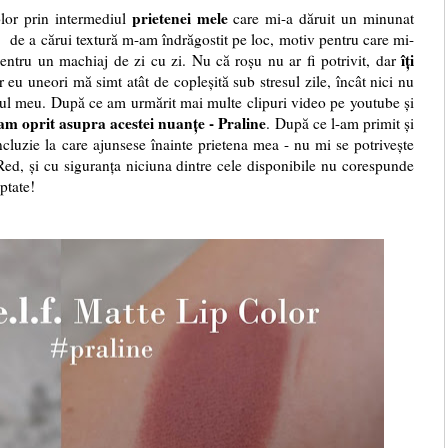
prietenei mele
lor prin intermediul
care mi-a dăruit un minunat
t), de a cărui textură m-am îndrăgostit pe loc, motiv pentru care mi-
îți
pentru un machiaj de zi cu zi. Nu că roșu nu ar fi potrivit, dar
ar eu uneori mă simt atât de copleșită sub stresul zile, încât nici nu
k-ul meu. După ce am urmărit mai multe clipuri video pe youtube și
m oprit asupra acestei nuanțe - Praline
. După ce l-am primit și
cluzie la care ajunsese înainte prietena mea - nu mi se potrivește
Red, și cu siguranța niciuna dintre cele disponibile nu corespunde
eptate!