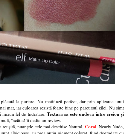
, plăcută la purtare. Nu
matifiază perfect, dar prin aplicarea unui
mai mat, iar culoarea rezistă foarte bine pe parcursul zilei. Nu simt
Textura sa este undeva între creion și
 niciun fel de hidratare.
 mult, încât să îi dedic un review.
Coral
 reușită, nuanțele cele mai deschise Natural,
, Nearly Nude,
 sunt albicioase, au prea puțin pigment colorat, fiind degradate cu