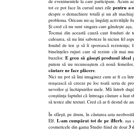
de evenimentele la care participam. Acum ace
pentru a-
tot ce pot face în cursul unei zile
despre o demachiere totală și un alt machiaj
problema. Oricum mi-aș împărți activitățile fi
Și cred că nu sunt singura care gândește așa, 
Tocmai din această cauză caut fonduri de t
culoarea, să nu îmi saboteze în niciun fel asp
fondul de ten și să îi sporească rezistența; 
bineînțeles rujuri care să reziste cât mai mu
E greu să găsești produsul ideal
buzelor.
p
putem să nu recunoaștem că nouă femeilor, 
căutare ne face plăcere
.
Nici nu pot să îmi imaginez cum ar fi ca înt
reușească să creeze pe loc toată seria de p
nevoilor și închipuirilor mele. Mă întreb dup
conștiința faptului că întreaga căutare a luat s
să testez alte texturi. Cred că ar fi destul de a
În sfârșit, pe drum, în căutarea asta neobosit
L-am cumpărat tot de pe iHerb
Elf.
, așa 
3 
cosmeticele din gama Studio fiind de doar