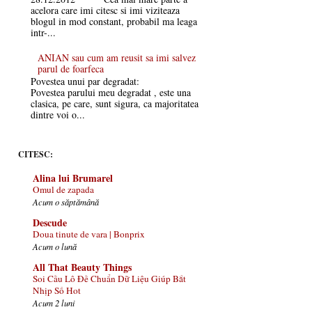
acelora care imi citesc si imi viziteaza
blogul in mod constant, probabil ma leaga
intr-...
ANIAN sau cum am reusit sa imi salvez
parul de foarfeca
Povestea unui par degradat:
Povestea parului meu degradat , este una
clasica, pe care, sunt sigura, ca majoritatea
dintre voi o...
CITESC:
Alina lui Brumarel
Omul de zapada
Acum o săptămână
Descude
Doua tinute de vara | Bonprix
Acum o lună
All That Beauty Things
Soi Cầu Lô Đề Chuẩn Dữ Liệu Giúp Bắt
Nhịp Số Hot
Acum 2 luni