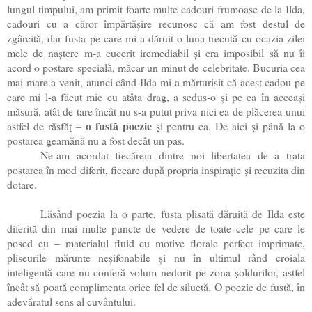
lungul timpului, am primit foarte multe cadouri frumoase de la Ilda,
cadouri cu a căror împărtășire recunosc că am fost destul de
zgârcită, dar fusta pe care mi-a dăruit-o luna trecută cu ocazia zilei
mele de naștere m-a cucerit iremediabil și era imposibil să nu îi
acord o postare specială, măcar un minut de celebritate. Bucuria cea
mai mare a venit, atunci când Ilda mi-a mărturisit că acest cadou pe
care mi l-a făcut mie cu atâta drag, a sedus-o și pe ea în aceeași
măsură, atât de tare încât nu s-a putut priva nici ea de plăcerea unui
o fustă poezie
astfel de răsfăț –
și pentru ea. De aici și până la o
postarea geamănă nu a fost decât un pas.
Ne-am acordat fiecăreia dintre noi libertatea de a trata
postarea în mod diferit, fiecare după propria inspirație și recuzita din
dotare.
Lăsând poezia la o parte, fusta plisată dăruită de Ilda este
diferită din mai multe puncte de vedere de toate cele pe care le
posed eu – materialul fluid cu motive florale perfect imprimate,
pliseurile mărunte neșifonabile și nu în ultimul rând croiala
inteligentă care nu conferă volum nedorit pe zona șoldurilor, astfel
încât să poată complimenta orice fel de siluetă. O poezie de fustă, în
adevăratul sens al cuvântului.