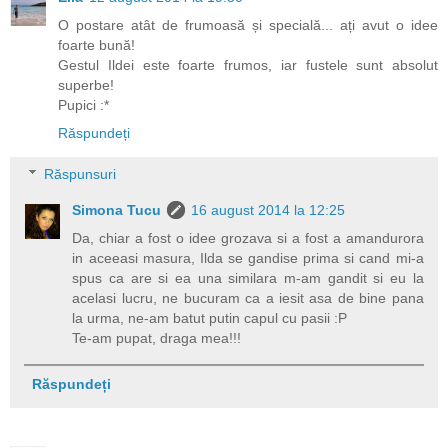
O postare atât de frumoasă și specială... ați avut o idee
foarte bună!
Gestul Ildei este foarte frumos, iar fustele sunt absolut
superbe!
Pupici :*
Răspundeți
Răspunsuri
Simona Tucu
16 august 2014 la 12:25
Da, chiar a fost o idee grozava si a fost a amandurora
in aceeasi masura, Ilda se gandise prima si cand mi-a
spus ca are si ea una similara m-am gandit si eu la
acelasi lucru, ne bucuram ca a iesit asa de bine pana
la urma, ne-am batut putin capul cu pasii :P
Te-am pupat, draga mea!!!
Răspundeți