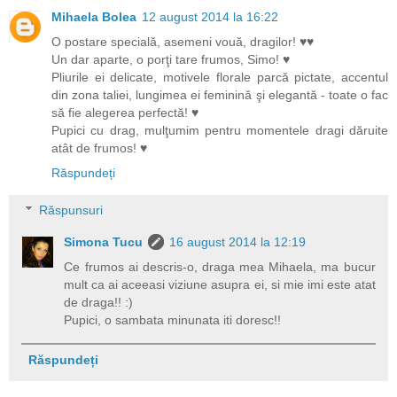
Mihaela Bolea
12 august 2014 la 16:22
O postare specială, asemeni vouă, dragilor! ♥♥
Un dar aparte, o porţi tare frumos, Simo! ♥
Pliurile ei delicate, motivele florale parcă pictate, accentul
din zona taliei, lungimea ei feminină şi elegantă - toate o fac
să fie alegerea perfectă! ♥
Pupici cu drag, mulţumim pentru momentele dragi dăruite
atât de frumos! ♥
Răspundeți
Răspunsuri
Simona Tucu
16 august 2014 la 12:19
Ce frumos ai descris-o, draga mea Mihaela, ma bucur
mult ca ai aceeasi viziune asupra ei, si mie imi este atat
de draga!! :)
Pupici, o sambata minunata iti doresc!!
Răspundeți