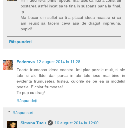
Hihi, deci te-ai prins repede, mai ales ca Ilda a construit
postarea astfel incat sa te tina in suspans pana la final.
:p
Ma bucur din suflet ca ti-a placut ideea noastra si ca
am reusit sa facem ceva asa de dragut impreuna.
pupici!
Răspundeți
Federova
12 august 2014 la 11:28
Foarte frumoasa ideea voastra! Imi plac pozele mult, si ale
tale si ale Ildei dar parca in ale tale iese mai bine in
evidenta frumusetea fusteu, culorile de pe ea si modelul
poezie. E chiar frumoasa!
Te pup cu drag!
Răspundeți
Răspunsuri
Simona Tucu
16 august 2014 la 12:00