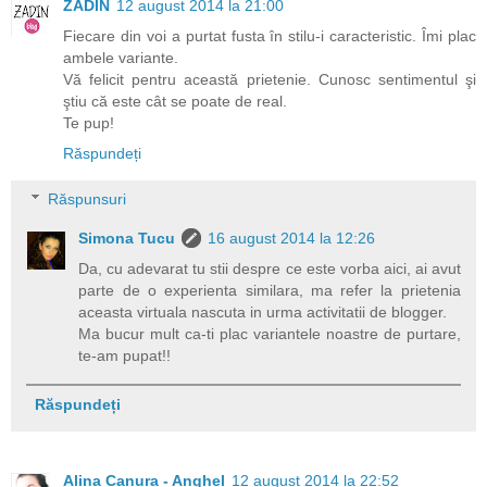
ZADIN
12 august 2014 la 21:00
Fiecare din voi a purtat fusta în stilu-i caracteristic. Îmi plac
ambele variante.
Vă felicit pentru această prietenie. Cunosc sentimentul şi
ştiu că este cât se poate de real.
Te pup!
Răspundeți
Răspunsuri
Simona Tucu
16 august 2014 la 12:26
Da, cu adevarat tu stii despre ce este vorba aici, ai avut
parte de o experienta similara, ma refer la prietenia
aceasta virtuala nascuta in urma activitatii de blogger.
Ma bucur mult ca-ti plac variantele noastre de purtare,
te-am pupat!!
Răspundeți
Alina Canura - Anghel
12 august 2014 la 22:52