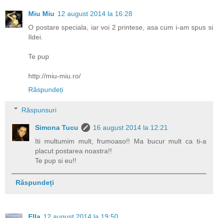
Miu Miu
12 august 2014 la 16:28
O postare speciala, iar voi 2 printese, asa cum i-am spus si
Ildei.
Te pup
http://miu-miu.ro/
Răspundeți
Răspunsuri
Simona Tucu
16 august 2014 la 12:21
Iti multumim mult, frumoaso!! Ma bucur mult ca ti-a
placut postarea noastra!!
Te pup si eu!!
Răspundeți
Ella
12 august 2014 la 19:50