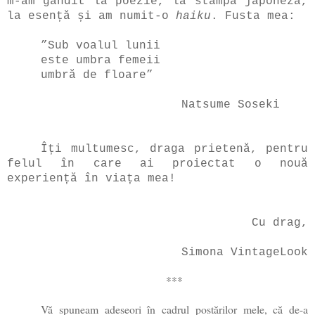
m-am gândit la poezie, la stampă japoneză,
la esență și am numit-o
haiku
. Fusta mea:
”Sub voalul lunii
este umbra femeii
umbră de floare”
Natsume Soseki
Îți multumesc, draga prietenă, pentru
felul în care ai proiectat o nouă
experiență în viața mea!
Cu drag,
Simona VintageLook
***
Vă spuneam adeseori în cadrul postărilor mele, că de-a