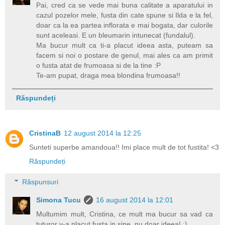
Pai, cred ca se vede mai buna calitate a aparatului in
cazul pozelor mele, fusta din cate spune si Ilda e la fel,
doar ca la ea partea inflorata e mai bogata, dar culorile
sunt aceleasi. E un bleumarin intunecat (fundalul).
Ma bucur mult ca ti-a placut ideea asta, puteam sa
facem si noi o postare de genul, mai ales ca am primit
o fusta atat de frumoasa si de la tine :P
Te-am pupat, draga mea blondina frumoasa!!
Răspundeți
CristinaB
12 august 2014 la 12:25
Sunteti superbe amandoua!! Imi place mult de tot fustita! <3
Răspundeți
Răspunsuri
Simona Tucu
16 august 2014 la 12:01
Multumim mult, Cristina, ce mult ma bucur sa vad ca
tuturor v-a placut fusta in sine, nu doar ideea! :)