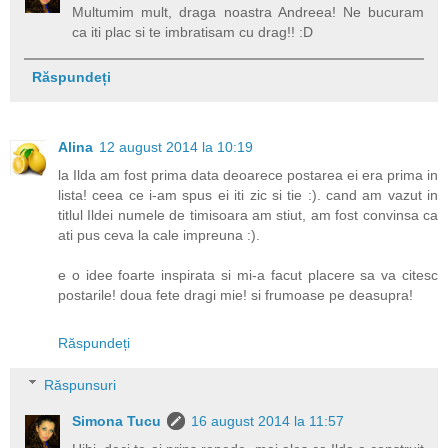
Multumim mult, draga noastra Andreea! Ne bucuram
ca iti plac si te imbratisam cu drag!! :D
Răspundeți
Alina
12 august 2014 la 10:19
la Ilda am fost prima data deoarece postarea ei era prima in
lista! ceea ce i-am spus ei iti zic si tie :). cand am vazut in
titlul Ildei numele de timisoara am stiut, am fost convinsa ca
ati pus ceva la cale impreuna :).
e o idee foarte inspirata si mi-a facut placere sa va citesc
postarile! doua fete dragi mie! si frumoase pe deasupra!
Răspundeți
Răspunsuri
Simona Tucu
16 august 2014 la 11:57