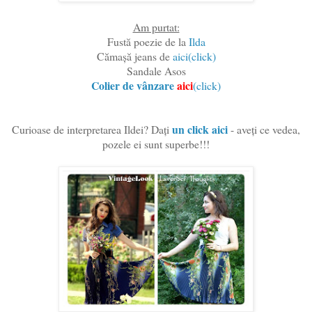
Am purtat:
Fustă poezie de la
Ilda
Cămașă jeans de
aici(click)
Sandale Asos
Colier de vânzare
aici
(click)
un click aici
Curioase de interpretarea Ildei? Dați
- aveți ce vedea,
pozele ei sunt superbe!!!