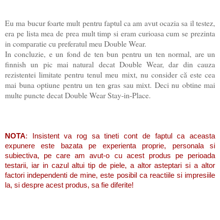
Eu ma bucur foarte mult pentru faptul ca am avut ocazia sa il testez,
era pe lista mea de prea mult timp si eram curioasa cum se prezinta
in comparatie cu preferatul meu Double Wear.
In concluzie, e un fond de ten bun pentru un ten normal, are un
finnish un pic mai natural decat Double Wear, dar din cauza
rezistentei limitate pentru tenul meu mixt, nu consider că este cea
mai buna optiune pentru un ten gras sau mixt. Deci nu obtine mai
multe puncte decat Double Wear Stay-in-Place.
NOTA
: Insistent va rog sa tineti cont de faptul ca aceasta
expunere este bazata pe experienta proprie, personala si
subiectiva, pe care am avut-o cu acest produs pe perioada
testarii, iar in cazul altui tip de piele, a altor asteptari si a altor
factori independenti de mine, este posibil ca reactiile si impresiile
la, si despre acest produs, sa fie diferite!