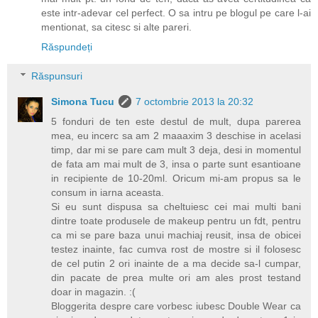
este intr-adevar cel perfect. O sa intru pe blogul pe care l-ai
mentionat, sa citesc si alte pareri.
Răspundeți
Răspunsuri
Simona Tucu
7 octombrie 2013 la 20:32
5 fonduri de ten este destul de mult, dupa parerea
mea, eu incerc sa am 2 maaaxim 3 deschise in acelasi
timp, dar mi se pare cam mult 3 deja, desi in momentul
de fata am mai mult de 3, insa o parte sunt esantioane
in recipiente de 10-20ml. Oricum mi-am propus sa le
consum in iarna aceasta.
Si eu sunt dispusa sa cheltuiesc cei mai multi bani
dintre toate produsele de makeup pentru un fdt, pentru
ca mi se pare baza unui machiaj reusit, insa de obicei
testez inainte, fac cumva rost de mostre si il folosesc
de cel putin 2 ori inainte de a ma decide sa-l cumpar,
din pacate de prea multe ori am ales prost testand
doar in magazin. :(
Bloggerita despre care vorbesc iubesc Double Wear ca