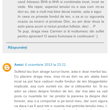
cand folosesc BHA si AHA si combinatia incet, incet se
vede. Ma repet, aspectul tenului nu e asa cum mi-as
dori eu, dar e mult mai bine decat inainte, asta e sigur.
In ceea ce priveste fondul de ten, o sa ai cu siguranta
ocazia sa incerci si produse Dior, eu am doar doua la
activ pana acum si niciun produs fullsize, deci .. :P
Te pup, draga mea Carmen si iti multumesc din suflet
pentru aprecieri! O seara frumoasa in continuare! :)
Răspundeți
Amici
6 octombrie 2013 la 23:21
Sufletul tau bun atrage lucruri bune, asta e doar meritul tau.
Cu placere draga mea, insa mi-as dori sa am atatia bani
incat sa pot face cadouri multe fonduri de ten bloggeritelor
implicate, asa cum sunteti voi, dar si cititoarelor lor. Si eu
ador sa citesc despre fonduri de ten, dar mai ales sa vad
poze cu nuantele lor. Iar privitor la parerea ta despre dior
forever, asa s-a comportat si pe tenul meu, dar sunt sigura
ca daca l-as fi avut intr-o nuanta mai potrivita tenului meu, l-