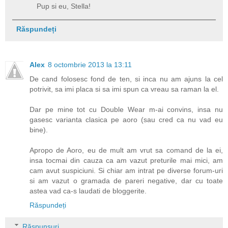
Pup si eu, Stella!
Răspundeți
Alex
8 octombrie 2013 la 13:11
De cand folosesc fond de ten, si inca nu am ajuns la cel
potrivit, sa imi placa si sa imi spun ca vreau sa raman la el.
Dar pe mine tot cu Double Wear m-ai convins, insa nu
gasesc varianta clasica pe aoro (sau cred ca nu vad eu
bine).
Apropo de Aoro, eu de mult am vrut sa comand de la ei,
insa tocmai din cauza ca am vazut preturile mai mici, am
cam avut suspiciuni. Si chiar am intrat pe diverse forum-uri
si am vazut o gramada de pareri negative, dar cu toate
astea vad ca-s laudati de bloggerite.
Răspundeți
Răspunsuri