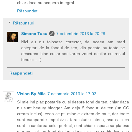
chiar daca nu acopera integral.
Răspundeți
Răspunsuri
Simona Tucu
7 octombrie 2013 la 20:28
Nici eu nu folosesc corector, de aceea am mari
asteptari de la fondul de ten, din pacate nu toate se
descurca bine cu armonizarea zonei ochilor cu restul
tenului... :(
Răspundeți
Vision By Mila
7 octombrie 2013 la 17:02
Si mie imi plac postarile cu si despre fond de ten, chiar daca
nu sunt beauty blogger. Am deja 5 fonduri de ten (un CC
cream inclus), ceea ce pt. mine e extrem de mult, dar toate
sunt cumparate impulsiv si fara studiu intens, asa ca inca
sunt in cautarea celui perfect, sunt chiar dispusa sa platesc
mai mult pt. un fond de ten, daca as avea certitudinea ca