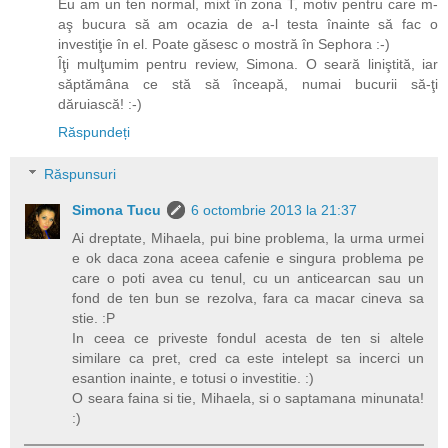
Eu am un ten normal, mixt în zona T, motiv pentru care m-
aş bucura să am ocazia de a-l testa înainte să fac o
investiţie în el. Poate găsesc o mostră în Sephora :-)
Îţi mulţumim pentru review, Simona. O seară liniştită, iar
săptămâna ce stă să înceapă, numai bucurii să-ţi
dăruiască! :-)
Răspundeți
Răspunsuri
Simona Tucu
6 octombrie 2013 la 21:37
Ai dreptate, Mihaela, pui bine problema, la urma urmei
e ok daca zona aceea cafenie e singura problema pe
care o poti avea cu tenul, cu un anticearcan sau un
fond de ten bun se rezolva, fara ca macar cineva sa
stie. :P
In ceea ce priveste fondul acesta de ten si altele
similare ca pret, cred ca este intelept sa incerci un
esantion inainte, e totusi o investitie. :)
O seara faina si tie, Mihaela, si o saptamana minunata!
:)