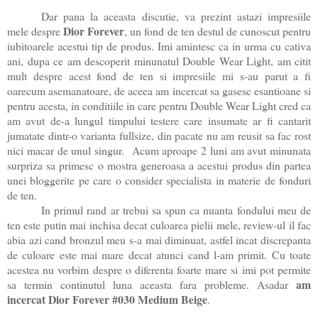
Dar pana la aceasta discutie, va prezint astazi impresiile
Dior Forever
mele despre
, un fond de ten destul de cunoscut pentru
iubitoarele acestui tip de produs. Imi amintesc ca in urma cu cativa
ani, dupa ce am descoperit minunatul Double Wear Light, am citit
mult despre acest fond de ten si impresiile mi s-au parut a fi
oarecum asemanatoare, de aceea am incercat sa gasesc esantioane si
pentru acesta, in conditiile in care pentru Double Wear Light cred ca
am avut de-a lungul timpului testere care insumate ar fi cantarit
jumatate dintr-o varianta fullsize, din pacate nu am reusit sa fac rost
nici macar de unul singur. Acum aproape 2 luni am avut minunata
surpriza sa primesc o mostra generoasa a acestui produs din partea
unei bloggerite pe care o consider specialista in materie de fonduri
de ten.
In primul rand ar trebui sa spun ca nuanta fondului meu de
ten este putin mai inchisa decat culoarea pielii mele, review-ul il fac
abia azi cand bronzul meu s-a mai diminuat, astfel incat discrepanta
de culoare este mai mare decat atunci cand l-am primit. Cu toate
acestea nu vorbim despre o diferenta foarte mare si imi pot permite
am
sa termin continutul luna aceasta fara probleme. Asadar
incercat Dior Forever #030 Medium Beige
.