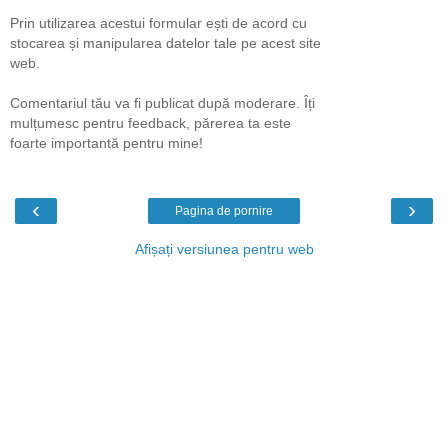
Prin utilizarea acestui formular ești de acord cu
stocarea și manipularea datelor tale pe acest site
web.
Comentariul tău va fi publicat după moderare. Îți
mulțumesc pentru feedback, părerea ta este
foarte importantă pentru mine!
‹
›
Pagina de pornire
Afișați versiunea pentru web