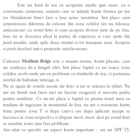
Este un fond de ten cu acoperire medie spre mare, cu o
consistenta cremoasa, satinata care se intinde foarte frumos pe ten
(se blenduieste bine) fara a lasa urme inestetice. Imi place cum
armonizeaza diferenta de culoare din zona ochilor (eu nu folosesc
anticearcan) cu restul fetei si cum acopera diverse pete de pe fata,
insa nu se descurca ideal la partea de cuperoza si vase spate din
jurul nasului, unde aplic doua straturi si tot transpare usor. Acopera
si porii deschisi intr-o proportie satisfacatoare.
Medium Beige
Culoarea
este o nuanta neutra, foarte placuta, care
nu oxideaza de-a lungul zilei. Imi place faptul ca nu usuca zona
ochilor, acolo unde am eu probleme cu fondurile de ten, ci pastreaza
nivelul de hidratate intreaga zi.
Nu se agata de zonele uscate ale fetei si nu se seteaza in riduri. Nu
are un finish mat (insa nici nu luceste exagerat) si necesita pudra
pentru matifiere. Ce nu-mi place e faptul ca pentru tenul meu cu
tendinte de ingrasare in momentul de fata, nu are o rezistenta foarte
buna pentru zona T si dupa cateva ore dupa aplicare incepe sa
luceasca in zona respectiva si dispare incet, incet, desi pe restul fetei
se mentine toata ziua fara probleme.
Am uitat sa specific un aspect foarte important – are un SPF 25,