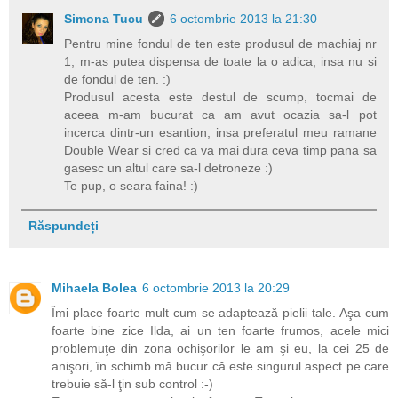
Simona Tucu
6 octombrie 2013 la 21:30
Pentru mine fondul de ten este produsul de machiaj nr
1, m-as putea dispensa de toate la o adica, insa nu si
de fondul de ten. :)
Produsul acesta este destul de scump, tocmai de
aceea m-am bucurat ca am avut ocazia sa-l pot
incerca dintr-un esantion, insa preferatul meu ramane
Double Wear si cred ca va mai dura ceva timp pana sa
gasesc un altul care sa-l detroneze :)
Te pup, o seara faina! :)
Răspundeți
Mihaela Bolea
6 octombrie 2013 la 20:29
Îmi place foarte mult cum se adaptează pielii tale. Aşa cum
foarte bine zice Ilda, ai un ten foarte frumos, acele mici
problemuţe din zona ochişorilor le am şi eu, la cei 25 de
anişori, în schimb mă bucur că este singurul aspect pe care
trebuie să-l ţin sub control :-)