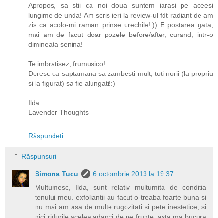
Apropos, sa stii ca noi doua suntem iarasi pe aceesi
lungime de unda! Am scris ieri la review-ul fdt radiant de am
zis ca acolo-mi raman prinse urechile!:)) E postarea gata,
mai am de facut doar pozele before/after, curand, intr-o
dimineata senina!
Te imbratisez, frumusico!
Doresc ca saptamana sa zambesti mult, toti norii (la propriu
si la figurat) sa fie alungati!:)
Ilda
Lavender Thoughts
Răspundeți
Răspunsuri
Simona Tucu
6 octombrie 2013 la 19:37
Multumesc, Ilda, sunt relativ multumita de conditia
tenului meu, exfoliantii au facut o treaba foarte buna si
nu mai am asa de multe rugozitati si pete inestetice, si
nici ridurile acelea adanci de pe frunte, asta ma bucura