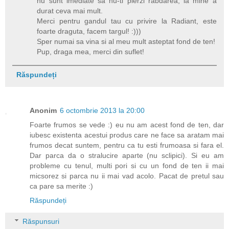
nu sunt imediate sa nu-ti pierzi rabdarea, la mine a
durat ceva mai mult.
Merci pentru gandul tau cu privire la Radiant, este
foarte draguta, facem targul! :)))
Sper numai sa vina si al meu mult asteptat fond de ten!
Pup, draga mea, merci din suflet!
Răspundeți
Anonim
6 octombrie 2013 la 20:00
Foarte frumos se vede :) eu nu am acest fond de ten, dar
iubesc existenta acestui produs care ne face sa aratam mai
frumos decat suntem, pentru ca tu esti frumoasa si fara el.
Dar parca da o stralucire aparte (nu sclipici). Si eu am
probleme cu tenul, multi pori si cu un fond de ten ii mai
micsorez si parca nu ii mai vad acolo. Pacat de pretul sau
ca pare sa merite :)
Răspundeți
Răspunsuri