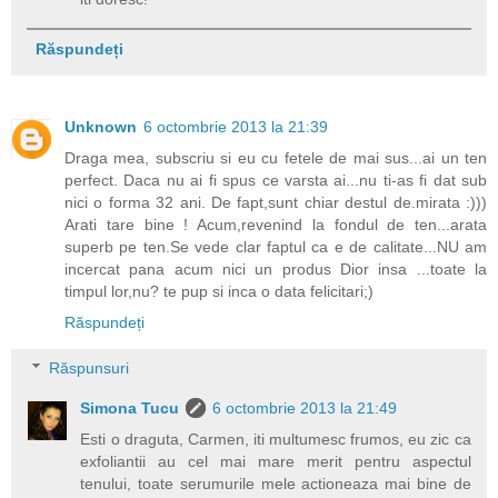
Răspundeți
Unknown
6 octombrie 2013 la 21:39
Draga mea, subscriu si eu cu fetele de mai sus...ai un ten
perfect. Daca nu ai fi spus ce varsta ai...nu ti-as fi dat sub
nici o forma 32 ani. De fapt,sunt chiar destul de.mirata :)))
Arati tare bine ! Acum,revenind la fondul de ten...arata
superb pe ten.Se vede clar faptul ca e de calitate...NU am
incercat pana acum nici un produs Dior insa ...toate la
timpul lor,nu? te pup si inca o data felicitari;)
Răspundeți
Răspunsuri
Simona Tucu
6 octombrie 2013 la 21:49
Esti o draguta, Carmen, iti multumesc frumos, eu zic ca
exfoliantii au cel mai mare merit pentru aspectul
tenului, toate serumurile mele actioneaza mai bine de