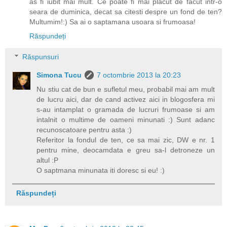
as fi iubit mai mult. Ce poate fi mai placut de facut intr-o
seara de duminica, decat sa citesti despre un fond de ten?
Multumim!:) Sa ai o saptamana usoara si frumoasa!
Răspundeți
Răspunsuri
Simona Tucu
7 octombrie 2013 la 20:23
Nu stiu cat de bun e sufletul meu, probabil mai am mult
de lucru aici, dar de cand activez aici in blogosfera mi
s-au intamplat o gramada de lucruri frumoase si am
intalnit o multime de oameni minunati :) Sunt adanc
recunoscatoare pentru asta :)
Referitor la fondul de ten, ce sa mai zic, DW e nr. 1
pentru mine, deocamdata e greu sa-l detroneze un
altul :P
O saptmana minunata iti doresc si eu! :)
Răspundeți