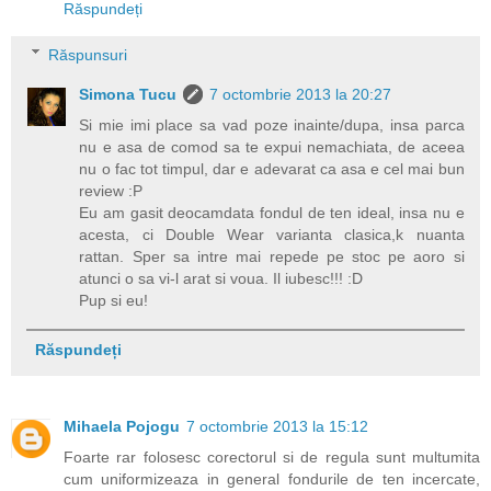
Răspundeți
Răspunsuri
Simona Tucu
7 octombrie 2013 la 20:27
Si mie imi place sa vad poze inainte/dupa, insa parca
nu e asa de comod sa te expui nemachiata, de aceea
nu o fac tot timpul, dar e adevarat ca asa e cel mai bun
review :P
Eu am gasit deocamdata fondul de ten ideal, insa nu e
acesta, ci Double Wear varianta clasica,k nuanta
rattan. Sper sa intre mai repede pe stoc pe aoro si
atunci o sa vi-l arat si voua. Il iubesc!!! :D
Pup si eu!
Răspundeți
Mihaela Pojogu
7 octombrie 2013 la 15:12
Foarte rar folosesc corectorul si de regula sunt multumita
cum uniformizeaza in general fondurile de ten incercate,