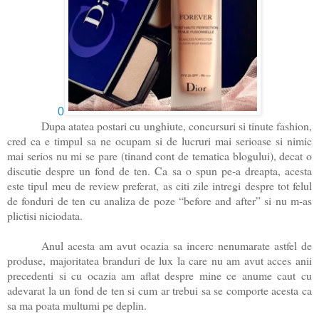
0
Dupa atatea postari cu unghiute, concursuri si tinute fashion,
cred ca e timpul sa ne ocupam si de lucruri mai serioase si nimic
mai serios nu mi se pare (tinand cont de tematica blogului), decat o
discutie despre un fond de ten. Ca sa o spun pe-a dreapta, acesta
este tipul meu de review preferat, as citi zile intregi despre tot felul
de fonduri de ten cu analiza de poze “before and after” si nu m-as
plictisi niciodata.
Anul acesta am avut ocazia sa incerc nenumarate astfel de
produse, majoritatea branduri de lux la care nu am avut acces anii
precedenti si cu ocazia am aflat despre mine ce anume caut cu
adevarat la un fond de ten si cum ar trebui sa se comporte acesta ca
sa ma poata multumi pe deplin.