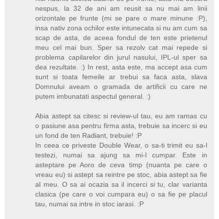
nespus, la 32 de ani am reusit sa nu mai am linii
orizontale pe frunte (mi se pare o mare minune :P),
insa nativ zona ochilor este intunecata si nu am cum sa
scap de asta, de aceea fondul de ten este prietenul
meu cel mai bun. Sper sa rezolv cat mai repede si
problema capilarelor din jurul nasului, IPL-ul sper sa
dea rezultate. :) In rest, asta este, ma accept asa cum
sunt si toata femeile ar trebui sa faca asta, slava
Domnului aveam o gramada de artificii cu care ne
putem imbunatati aspectul general. :)
Abia astept sa citesc si review-ul tau, eu am ramas cu
o pasiune asa pentru firma asta, trebuie sa incerc si eu
un fond de ten Radiant, trebuie! :P
In ceea ce priveste Double Wear, o sa-ti trimit eu sa-l
testezi, numai sa ajung sa mi-l cumpar. Este in
asteptare pe Aoro de ceva timp (nuanta pe care o
vreau eu) si astept sa reintre pe stoc, abia astept sa fie
al meu. O sa ai ocazia sa il incerci si tu, clar varianta
clasica (pe care o voi cumpara eu) o sa fie pe placul
tau, numai sa intre in stoc iarasi. :P