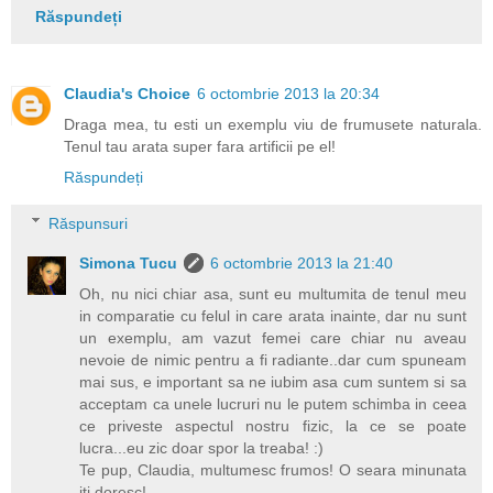
Răspundeți
Claudia's Choice
6 octombrie 2013 la 20:34
Draga mea, tu esti un exemplu viu de frumusete naturala.
Tenul tau arata super fara artificii pe el!
Răspundeți
Răspunsuri
Simona Tucu
6 octombrie 2013 la 21:40
Oh, nu nici chiar asa, sunt eu multumita de tenul meu
in comparatie cu felul in care arata inainte, dar nu sunt
un exemplu, am vazut femei care chiar nu aveau
nevoie de nimic pentru a fi radiante..dar cum spuneam
mai sus, e important sa ne iubim asa cum suntem si sa
acceptam ca unele lucruri nu le putem schimba in ceea
ce priveste aspectul nostru fizic, la ce se poate
lucra...eu zic doar spor la treaba! :)
Te pup, Claudia, multumesc frumos! O seara minunata
iti doresc!