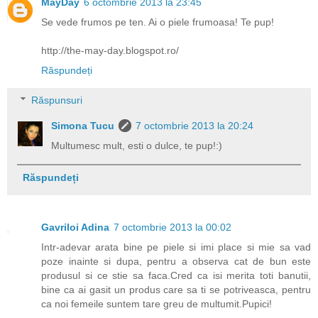
MayDay
6 octombrie 2013 la 23:45
Se vede frumos pe ten. Ai o piele frumoasa! Te pup!
http://the-may-day.blogspot.ro/
Răspundeți
Răspunsuri
Simona Tucu
7 octombrie 2013 la 20:24
Multumesc mult, esti o dulce, te pup!:)
Răspundeți
Gavriloi Adina
7 octombrie 2013 la 00:02
Intr-adevar arata bine pe piele si imi place si mie sa vad
poze inainte si dupa, pentru a observa cat de bun este
produsul si ce stie sa faca.Cred ca isi merita toti banutii,
bine ca ai gasit un produs care sa ti se potriveasca, pentru
ca noi femeile suntem tare greu de multumit.Pupici!