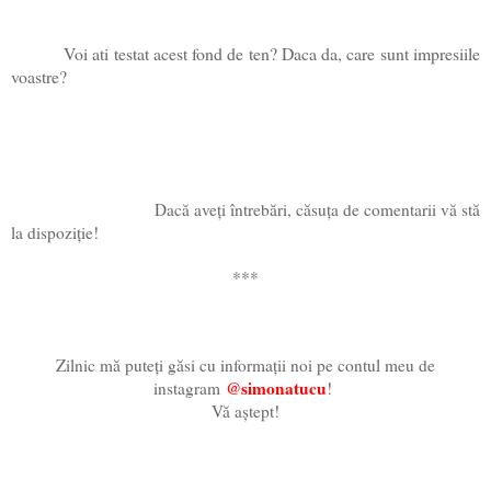
Voi ati testat acest fond de ten? Daca da, care sunt impresiile
voastre?
Dacă aveți întrebări, căsuța de comentarii vă stă
la dispoziție!
***
Zilnic mă puteți găsi cu informații noi pe contul meu de
@simonatucu
instagram
!
Vă aștept!