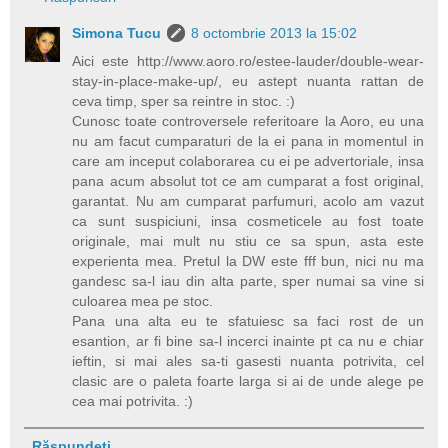
Simona Tucu
8 octombrie 2013 la 15:02
Aici este http://www.aoro.ro/estee-lauder/double-wear-
stay-in-place-make-up/, eu astept nuanta rattan de
ceva timp, sper sa reintre in stoc. :)
Cunosc toate controversele referitoare la Aoro, eu una
nu am facut cumparaturi de la ei pana in momentul in
care am inceput colaborarea cu ei pe advertoriale, insa
pana acum absolut tot ce am cumparat a fost original,
garantat. Nu am cumparat parfumuri, acolo am vazut
ca sunt suspiciuni, insa cosmeticele au fost toate
originale, mai mult nu stiu ce sa spun, asta este
experienta mea. Pretul la DW este fff bun, nici nu ma
gandesc sa-l iau din alta parte, sper numai sa vine si
culoarea mea pe stoc.
Pana una alta eu te sfatuiesc sa faci rost de un
esantion, ar fi bine sa-l incerci inainte pt ca nu e chiar
ieftin, si mai ales sa-ti gasesti nuanta potrivita, cel
clasic are o paleta foarte larga si ai de unde alege pe
cea mai potrivita. :)
Răspundeți