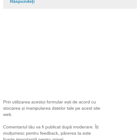
Răspundeți
Prin utilizarea acestui formular ești de acord cu
stocarea și manipularea datelor tale pe acest site
web.
Comentariul tău va fi publicat după moderare. Îți
mulțumesc pentru feedback, părerea ta este
foarte importantă pentru mine!