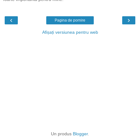
‹
›
Pagina de pornire
Afișați versiunea pentru web
Un produs
Blogger
.