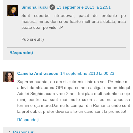
Simona Tucu
13 septembrie 2013 la 22:51
Sunt superbe intr-adevar, pacat de preturile pe
masura, mi-as dori si eu foarte mult una sidefata, insa
poate doar pe viitor :P
Pup si eu! :)
Răspundeți
Camelia Andrasescu
14 septembrie 2013 la 00:23
Superba nuanta, eu am sticluta mini intr-un set. Pe mine m-
a lovit damblaua cu OPI dupa ce am castigat una pe blogul
Adelei Sirghie acum vreo 2 ani. Imi plac mult seturile cu oje
mini, pentru ca sunt mai multe culori si eu nu apuc sa
termin o oja mare.Dar nu le cumpar din Romania unde sunt
la pret dublu, prefer diverse site-uri cand sunt la promotie!
Răspundeți
Răspunsuri