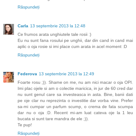
Răspundeți
Carla
13 septembrie 2013 la 12:48
Ce frumos arata unghiutele tale rosii :)
Eu nu sunt fana rosului pe unghii, dar din cand in cand mai
aplic o oja rosie si imi place cum arata in acel moment :D
Răspundeți
Federova
13 septembrie 2013 la 12:49
Foarte rosu ;)). Shame on me, nu am nici macar o oja OPI.
Imi plac ojele si am o colectie maricica, in jur de 60 cred dar
nu sunt genul care sa investeasca in asta. Bine, banii dati
pe oje clar nu reprezinta o investitie dar vorba vine. Prefer
sa-mi cumpar un parfum scump, o crema de fata scumpa
dar nu o oja :D. Recent mi-am luat cateva oje la 1 leu
bucata si sunt tare mandra de ele ;)).
Te pup!
Răspundeți