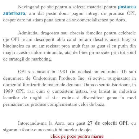
postarea
Navingand pe site pentru a selecta material pentru
anterioara
, am dat peste doua pagini intregi de produse OPI,
despre care nu stiam pana acum ca se comercializeaza pe Aoro.
Admiratia, dragostea sau obsesia femeilor pentru celebrele
oje OPI le-am descoperit abia cand mi-am deschis acest blog si
bineinteles ca nu am rezistat prea mult fara sa gust si eu putin din
magia acestor culori minunate, atat de bine promovate prin tot soiul
de strategii de marketing.
OPI s-a nascut in 1981 (in acelasi an cu mine :D) sub
denumirea de Ondotorium Products Inc. si activa, surpinzator in
domeniul furnizarii de materiale dentare. Dupa o scurta istorioara, in
1989 OPI, asa cum o cunoastem astazi, s-a lansat in industria
lacurilor de unghii si si-a extins si diversificat gama in mod
permanent cu produse complementare celor de baza.
27 de colectii OPI
Intorcandu-ma la Aoro, am gasit
, cu
siguranta foarte cunoscute iubitoarelor de oje:
click pe poze pentru marire