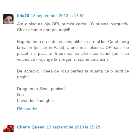
ilda76
13 septembrie 2013 la 13:52
Am o singura oja OPI, primita cadou...O nuanta burgundy.
Chiar acum o port pe unghii!
Bugetul meu nu e deloc compatibil cu pretul lor. Cand merg
la salon (din an in Pasti), atunci mai folosesc OPI caci, de
placut imi plac, ar fi culmea sa afirm contrariul (as fi ca
vulpea ce n-ajunge la struguri si spune ca-s acri).
De acord cu ideea de rosu perfect la nuanta ce o porti pe
unghii!
Draga mea Simo, pupicei!
Ilda
Lavender Thoughts
Răspundeți
Cherry Queen
13 septembrie 2013 la 15:28