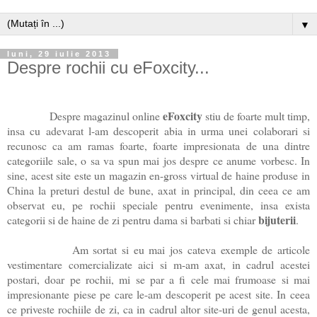
▼
luni, 29 iulie 2013
Despre rochii cu eFoxcity...
eFoxcity
Despre magazinul online
stiu de foarte mult timp,
insa cu adevarat l-am descoperit abia in urma unei colaborari si
recunosc ca am ramas foarte, foarte impresionata de una dintre
categoriile sale, o sa va spun mai jos despre ce anume vorbesc. In
sine, acest site este un magazin en-gross virtual de haine produse in
China la preturi destul de bune, axat in principal, din ceea ce am
observat eu, pe rochii speciale pentru evenimente, insa exista
bijuterii
categorii si de haine de zi pentru dama si barbati si chiar
.
Am sortat si eu mai jos cateva exemple de articole
vestimentare comercializate aici si m-am axat, in cadrul acestei
postari, doar pe rochii, mi se par a fi cele mai frumoase si mai
impresionante piese pe care le-am descoperit pe acest site. In ceea
ce priveste rochiile de zi, ca in cadrul altor site-uri de genul acesta,