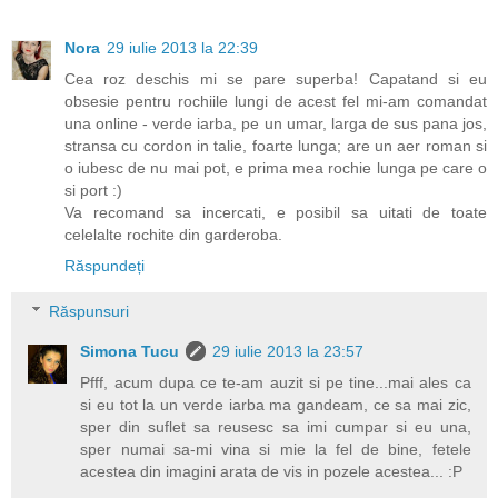
Nora
29 iulie 2013 la 22:39
Cea roz deschis mi se pare superba! Capatand si eu
obsesie pentru rochiile lungi de acest fel mi-am comandat
una online - verde iarba, pe un umar, larga de sus pana jos,
stransa cu cordon in talie, foarte lunga; are un aer roman si
o iubesc de nu mai pot, e prima mea rochie lunga pe care o
si port :)
Va recomand sa incercati, e posibil sa uitati de toate
celelalte rochite din garderoba.
Răspundeți
Răspunsuri
Simona Tucu
29 iulie 2013 la 23:57
Pfff, acum dupa ce te-am auzit si pe tine...mai ales ca
si eu tot la un verde iarba ma gandeam, ce sa mai zic,
sper din suflet sa reusesc sa imi cumpar si eu una,
sper numai sa-mi vina si mie la fel de bine, fetele
acestea din imagini arata de vis in pozele acestea... :P