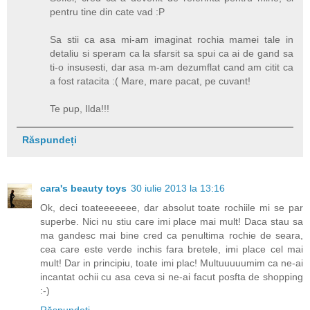
pentru tine din cate vad :P
Sa stii ca asa mi-am imaginat rochia mamei tale in
detaliu si speram ca la sfarsit sa spui ca ai de gand sa
ti-o insusesti, dar asa m-am dezumflat cand am citit ca
a fost ratacita :( Mare, mare pacat, pe cuvant!
Te pup, Ilda!!!
Răspundeți
cara's beauty toys
30 iulie 2013 la 13:16
Ok, deci toateeeeeee, dar absolut toate rochiile mi se par
superbe. Nici nu stiu care imi place mai mult! Daca stau sa
ma gandesc mai bine cred ca penultima rochie de seara,
cea care este verde inchis fara bretele, imi place cel mai
mult! Dar in principiu, toate imi plac! Multuuuuumim ca ne-ai
incantat ochii cu asa ceva si ne-ai facut posfta de shopping
:-)