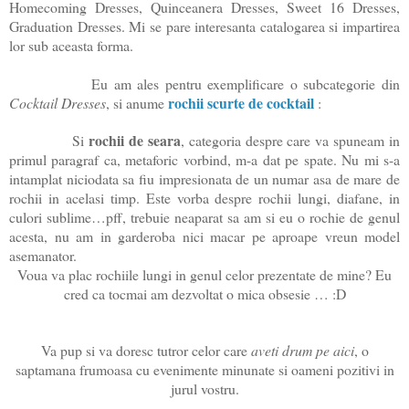
Homecoming Dresses, Quinceanera Dresses, Sweet 16 Dresses,
Graduation Dresses.
Mi se pare interesanta catalogarea si impartirea
lor sub aceasta forma.
Eu am ales pentru exemplificare o subcategorie din
rochii scurte de cocktail
Cocktail Dresses
, si anume
:
rochii de seara
Si
, categoria despre care va spuneam in
primul paragraf ca, metaforic vorbind, m-a dat pe spate. Nu mi s-a
intamplat niciodata sa fiu impresionata de un numar asa de mare de
rochii in acelasi timp. Este vorba despre rochii lungi, diafane, in
culori sublime…pff, trebuie neaparat sa am si eu o rochie de genul
acesta, nu am in garderoba nici macar pe aproape vreun model
asemanator.
Voua va plac rochiile lungi in genul celor prezentate de mine? Eu
cred ca tocmai am dezvoltat o mica obsesie … :D
Va pup si va doresc tutror celor care
aveti drum pe aici
, o
saptamana frumoasa cu evenimente minunate si oameni pozitivi in
jurul vostru.