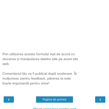
Prin utilizarea acestui formular ești de acord cu
stocarea și manipularea datelor tale pe acest site
web.
Comentariul tău va fi publicat după moderare. Îți
mulțumesc pentru feedback, părerea ta este
foarte importantă pentru mine!
‹
›
Pagina de pornire
Afișați versiunea pentru web