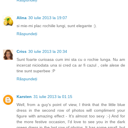
Răspundeți
Alina
30 iulie 2013 la 19:07
si mie-mi plac rochiile lungi, sunt elegante :).
Răspundeți
Criss
30 iulie 2013 la 20:34
Sunt foarte curioasa cum imi sta cu o rochie lunga. Nu am
incercat niciodata una si cred ca ar fi cazul , cele alese de
tine sunt superbee :P
Răspundeți
Karsten
31 iulie 2013 la 01:15
Well, from a guy's point of view, I think that the little blue
dress in the second row of photos will compliment your
figure with amazing effect - It's almost too sexy :-) And for
the more festive occasion, I'd love to see you in the dark
green dress in the last row of photos. It has some small, but