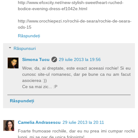
http://www.efoxcity.net/new-stylish-sweetheart-ruched-
bodice-evening-dress-ef1042e.html
http://www.orochiepezi.ro/rochii-de-seara/rochie-de-seara-
ods-15
Răspundeți
Răspunsuri
Simona Tucu
29 iulie 2013 la 19:56
Wow, da, ai dreptate, este exact aceeasi rochie! Si eu
cunosc site-ul romanesc, dar pe bune ca nu am facut
asocierea :))
Ce sa mai zic... :P
Răspundeți
Camelia Andrasescu
29 iulie 2013 la 20:11
Foarte frumoase rochiile, dar eu nu prea imi cumpar rochii
lungi, mi se par de unica folosinta!