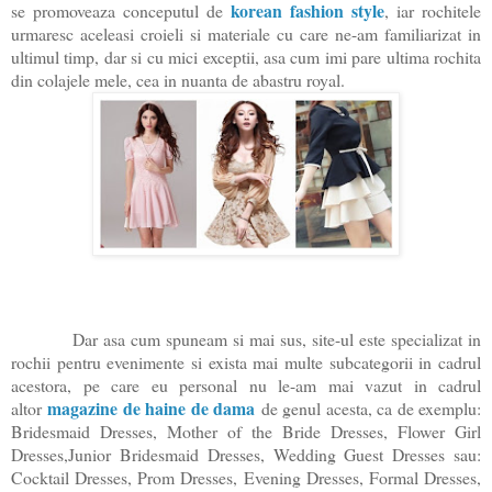
korean fashion style
se promoveaza conceputul de
, iar rochitele
urmaresc aceleasi croieli si materiale cu care ne-am familiarizat in
ultimul timp, dar si cu mici exceptii, asa cum imi pare ultima rochita
din colajele mele, cea in nuanta de abastru royal.
Dar asa cum spuneam si mai sus, site-ul este specializat in
rochii pentru evenimente si exista mai multe subcategorii in cadrul
acestora, pe care eu personal nu le-am mai vazut in cadrul
magazine de haine de dama
altor
de genul acesta, ca de exemplu:
Bridesmaid Dresses, Mother of the Bride Dresses, Flower Girl
Dresses,Junior Bridesmaid Dresses, Wedding Guest Dresses
sau:
Cocktail Dresses, Prom Dresses, Evening Dresses, Formal Dresses,