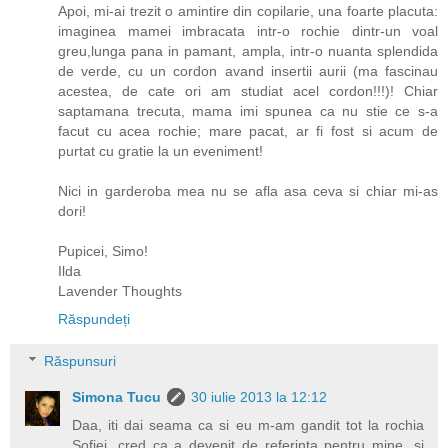
Apoi, mi-ai trezit o amintire din copilarie, una foarte placuta:
imaginea mamei imbracata intr-o rochie dintr-un voal
greu,lunga pana in pamant, ampla, intr-o nuanta splendida
de verde, cu un cordon avand insertii aurii (ma fascinau
acestea, de cate ori am studiat acel cordon!!!)! Chiar
saptamana trecuta, mama imi spunea ca nu stie ce s-a
facut cu acea rochie; mare pacat, ar fi fost si acum de
purtat cu gratie la un eveniment!
Nici in garderoba mea nu se afla asa ceva si chiar mi-as
dori!
Pupicei, Simo!
Ilda
Lavender Thoughts
Răspundeți
Răspunsuri
Simona Tucu
30 iulie 2013 la 12:12
Daa, iti dai seama ca si eu m-am gandit tot la rochia
Sofiei, cred ca a devenit de referinta pentru mine, si