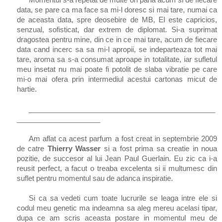
data, se pare ca ma face sa mi-l doresc si mai tare, numai ca
de aceasta data, spre deosebire de MB, El este capricios,
senzual, sofisticat, dar extrem de diplomat. Si-a suprimat
dragostea pentru mine, din ce in ce mai tare, acum de fiecare
data cand incerc sa sa mi-l apropii, se indeparteaza tot mai
tare, aroma sa s-a consumat aproape in totalitate, iar sufletul
meu insetat nu mai poate fi potolit de slaba vibratie pe care
mi-o mai ofera prin intermediul acestui cartonas micut de
hartie.
_______________________________________________
_____________________
Am aflat ca acest parfum a fost creat in septembrie 2009
de catre
Thierry Wasser
si a fost prima sa creatie in noua
pozitie, de succesor al lui Jean Paul Guerlain. Eu zic ca i-a
reusit perfect, a facut o treaba excelenta si ii multumesc din
suflet pentru momentul sau de adanca inspiratie.
Si ca sa vedeti cum toate lucrurile se leaga intre ele si
codul meu genetic ma indeamna sa aleg mereu acelasi tipar,
dupa ce am scris aceasta postare in momentul meu de