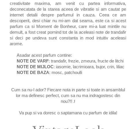
creativitate maxima, am venit cu partea informativa,
deconecatata de la starea aceea de vibratie si am cautat pe
internet detalii despre parfumul in cauza. Ceea ce am
descoperit, desi chiar nu mi-am dat seama, este ca si acest
parfum ca si Moment de Bonheur, care mi-a luat mintile nu
demult, a fost creat pornind tot de la aceleasi note de trandafir
si deci pe undeva sunt
constanta
in mod intuitiv aceleasi
arome.
Asadar acest parfum contine:
NOTE
DE
VARF
: trandafir, frezie, zmeura, fructe de litchi
NOTE DE MIJLOC
: iasomie, lacrimioara, bujor, crin, liliac
NOTE DE BAZA
: mosc, patchoulli
Cum sa nu-l ador? Fiecare nota in parte si toate in ansamblul
lor ma definesc perfect, cum sa nu ma indragostesc din
nou?!!
J
Va pup si va doresc o saptamana cu parfum de idila!