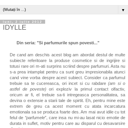
▼
luni, 2 iulie 2012
IDYLLE
Din seria: "Si parfumurile spun povesti..."
De cand am deschis acest blog am abordat destul de multe
subiecte referitoare la produse cosmetice si de ingrijire si
totusi rare ori m-ati surprins scriind despre parfumuri. Asta nu
s-a prea intamplat pentru ca sunt greu impresionabila atunci
cand vine vorba despre acest subiect. Consider ca parfumul
trebuie sa te cucereasca, ori incet si cu rabdare
(am si o
astfel de poveste)
ori exploziv la primul contact olfactiv,
oricum ar fi, el trebuie sa-ti intregeasca personalitatea, sa
devina o extensie a starii tale de spirtit. Eh, pentru mine este
extrem de greu ca acest moment cu atata incarcatura
emotionala sa se produca foarte des. Am mai avut idile cu tot
felul de
“parfumele
”, care insa nu mi-au lasat nicio emotie de
durata in suflet, motiv pentru care au disparul cu desavarsire