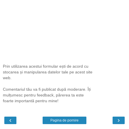
Prin utilizarea acestui formular ești de acord cu
stocarea și manipularea datelor tale pe acest site
web.
Comentariul tău va fi publicat după moderare. Îți
mulțumesc pentru feedback, părerea ta este
foarte importantă pentru mine!
‹
›
Pagina de pornire