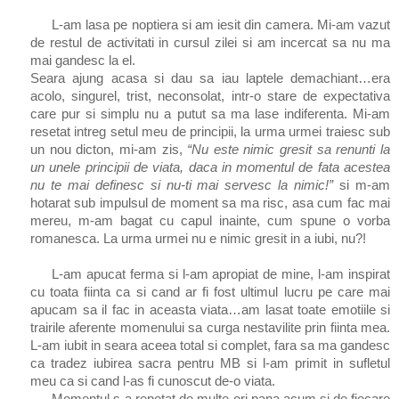
L-am lasa pe noptiera si am iesit din camera. Mi-am vazut
de restul de activitati in cursul zilei si am incercat sa nu ma
mai gandesc la el.
Seara ajung acasa si dau sa iau laptele demachiant…era
acolo, singurel, trist, neconsolat, intr-o stare de expectativa
care pur si simplu nu a putut sa ma lase indiferenta. Mi-am
resetat intreg setul meu de principii, la urma urmei traiesc sub
un nou dicton, mi-am zis,
“Nu este nimic gresit sa renunti la
un unele principii de viata, daca in momentul de fata acestea
nu te mai definesc si nu-ti mai servesc la nimic!”
si m-am
hotarat sub impulsul de moment sa ma risc, asa cum fac mai
mereu, m-am bagat cu capul inainte, cum spune o vorba
romanesca. La urma urmei nu e nimic gresit in a iubi, nu?!
L-am apucat ferma si l-am apropiat de mine, l-am inspirat
cu toata fiinta ca si cand ar fi fost ultimul lucru pe care mai
apucam sa il fac in aceasta viata…am lasat toate emotiile si
trairile aferente momenului sa curga nestavilite prin fiinta mea.
L-am iubit in seara aceea total si complet, fara sa ma gandesc
ca tradez iubirea sacra pentru MB si l-am primit in sufletul
meu ca si cand l-as fi cunoscut de-o viata.
Momentul s-a repetat de multe ori pana acum si de fiecare