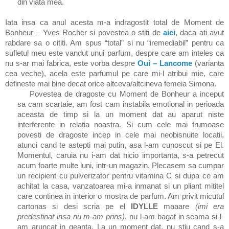
din viata mea.
Iata insa ca anul acesta m-a indragostit total de Moment de
Bonheur – Yves Rocher si povestea o stiti de
aici
, daca ati avut
rabdare sa o cititi. Am spus “total” si nu “iremediabil” pentru ca
sufletul meu este vandut unui parfum, despre care am inteles ca
nu s-ar mai fabrica, este vorba despre
Oui – Lancome
(varianta
cea veche), acela este parfumul pe care mi-l atribui mie, care
defineste mai bine decat orice altceva/altcineva femeia Simona.
Povestea de dragoste cu Moment de Bonheur a inceput
sa cam scartaie, am fost cam instabila emotional in perioada
aceasta de timp si la un moment dat au aparut niste
interferente in relatia noastra. Si cum cele mai frumoase
povesti de dragoste incep in cele mai neobisnuite locatii,
atunci cand te astepti mai putin, asa l-am cunoscut si pe El.
Momentul, caruia nu i-am dat nicio importanta, s-a petrecut
acum foarte multe luni, intr-un magazin. Plecasem sa cumpar
un recipient cu pulverizator pentru vitamina C si dupa ce am
achitat la casa, vanzatoarea mi-a inmanat si un pliant mititel
care continea in interior o mostra de parfum. Am privit micutul
cartonas si desi scria pe el
IDYLLE
maaare
(imi era
predestinat insa nu m-am prins)
, nu l-am bagat in seama si l-
am aruncat in geanta. La un moment dat, nu stiu cand s-a