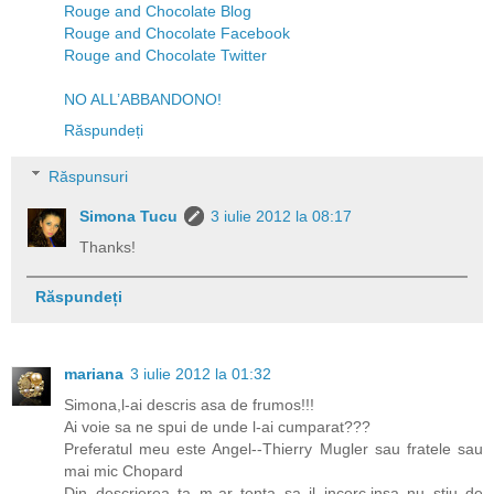
Rouge and Chocolate Blog
Rouge and Chocolate Facebook
Rouge and Chocolate Twitter
NO ALL’ABBANDONO!
Răspundeți
Răspunsuri
Simona Tucu
3 iulie 2012 la 08:17
Thanks!
Răspundeți
mariana
3 iulie 2012 la 01:32
Simona,l-ai descris asa de frumos!!!
Ai voie sa ne spui de unde l-ai cumparat???
Preferatul meu este Angel--Thierry Mugler sau fratele sau
mai mic Chopard
Din descrierea ta m-ar tenta sa il incerc,insa nu stiu de