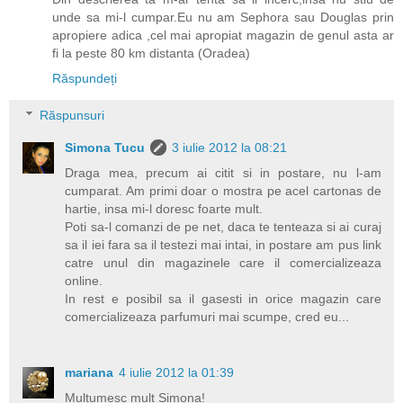
unde sa mi-l cumpar.Eu nu am Sephora sau Douglas prin
apropiere adica ,cel mai apropiat magazin de genul asta ar
fi la peste 80 km distanta (Oradea)
Răspundeți
Răspunsuri
Simona Tucu
3 iulie 2012 la 08:21
Draga mea, precum ai citit si in postare, nu l-am
cumparat. Am primi doar o mostra pe acel cartonas de
hartie, insa mi-l doresc foarte mult.
Poti sa-l comanzi de pe net, daca te tenteaza si ai curaj
sa il iei fara sa il testezi mai intai, in postare am pus link
catre unul din magazinele care il comercializeaza
online.
In rest e posibil sa il gasesti in orice magazin care
comercializeaza parfumuri mai scumpe, cred eu...
mariana
4 iulie 2012 la 01:39
Multumesc mult Simona!