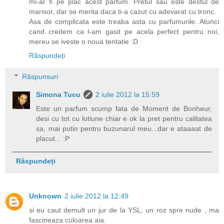
mi-ar fi pe plac acest parfum. Pretul sau este destul de
marisor, dar se merita daca ti-a cazut cu adevarat cu tronc.
Asa de complicata este treaba asta cu parfumurile. Atunci
cand credem ca l-am gasit pe acela perfect pentru noi,
mereu se iveste o noua tentatie :D
Răspundeți
Răspunsuri
Simona Tucu
2 iulie 2012 la 15:59
Este un parfum scump fata de Moment de Bonheur,
desi cu tot cu lotiune chiar e ok la pret pentru calitatea
sa, mai putin pentru buzunarul meu...dar e ataaaat de
placut... :P
Răspundeți
Unknown
2 iulie 2012 la 12:49
si eu caut demult un jur de la YSL, un roz spre nude , ma
fascineaza culoarea aia.