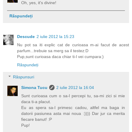
Oh, yes, it's divine!
Răspundeți
Descude
2 iulie 2012 la 15:23
Nu pot sa iti explic cat de curioasa m-ai facut de acest
parfum...trebuie sa merg sa il testez:D
Pup,sunt curioasa daca chiar ti-l vei cumpara:)
Răspundeți
Răspunsuri
Simona Tucu
2 iulie 2012 la 16:04
Sunt curioasa cum o sa-l percepi tu, sa-mi zici si mie
daca ti-a placut.
Eu as spera sa-l primesc cadou, altfel ma baga in
datorii pasiunea asta mai noua :)))) Dar jur ca merita
fiecare banut! :P
Pup!