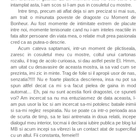
intamplat asta, l-am scos si l-am pus in cosuletul cu mostre.
Intre timp, precum ati aflat deja si am precizat si mai sus,
am trait o minunata poveste de dragoste cu Moment de
Bonheur. Au fost momente de intimitate extrem de placute
intre noi, momente tenisonate cand nu i-am inteles reactiile in
fata altor persoane din viata mea, o relatie mult prea pasionala
cred ca as putea-o descrie.
Acum cateva saptamani, intr-un moment de plictiseala,
zaresc in cosuletul meu cu mostre, coltul unui cartonas
rozaliu, il trag de acolo curioasa, si dau astfel peste El. Hmm,
am uitat cu desavasire de aceasta mostra, ia sa vad cum se
prezinta, imi zic in minte. Trag de folie si il apropii usor de nas,
senzatia?!!!! Nu e foarte plastica descrierea, insa nu pot sa
spun altfel decat ca mi s-a facut pielea de gaina in mod
automat… Eh, pai nu sunt acestia fiorii dragostei, ce spuneti
voi? Am incercat sa nu ma entuziasmez de data aceasta, l-
am pus usor la loc si am incercat sa-mi potolesc bataile inimii
si sa-mi reglez respiratia. Nu se poate ca intr-o perioada asa
de scurta de timp, sa te lasi antrenata in doua relatii, incepe
dialogul meu interior, tocmai ii declarai iubire publica pe blog lui
MB si acum incepi sa vibrezi la un contact atat de supercifial
cu un altul. Fii
constanta
, femeie!!!