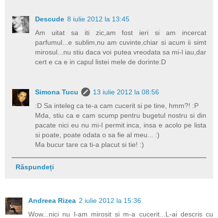
Descude
8 iulie 2012 la 13:45
Am uitat sa iti zic,am fost ieri si am incercat
parfumul...e sublim,nu am cuvinte,chiar si acum ii simt
mirosul...nu stiu daca voi putea vreodata sa mi-l iau,dar
cert e ca e in capul listei mele de dorinte:D
Simona Tucu
13 iulie 2012 la 08:56
:D Sa inteleg ca te-a cam cucerit si pe tine, hmm?! :P
Mda, stiu ca e cam scump pentru bugetul nostru si din
pacate nici eu nu mi-l permit inca, insa e acolo pe lista
si poate, poate odata o sa fie al meu... :)
Ma bucur tare ca ti-a placut si tie! :)
Răspundeți
Andreea Rizea
2 iulie 2012 la 15:36
Wow...nici nu l-am mirosit si m-a cucerit...L-ai descris cu