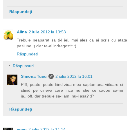
Răspundeți
Alina
2 iulie 2012 la 13:53
Trebuie neaparat sa ti-l iei, mai ales ca ai scris cu atata
pasiune :) clar te-ai indragostit :)
Răspundeți
Răspunsuri
Simona Tucu
2 iulie 2012 la 16:01
Pfff, poate, poate fiind ziua mea saptamana viitoare si
stiind pe cineva care inca nu stie ce cadou sa-mi
ia...off, dar trebuie sa-l am, nu-i asa? :P
Răspundeți
coco
2 iulie 2012 la 14:14