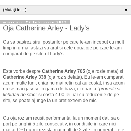
▼
miercuri, 22 februarie 2012
Oja Catherine Arley - Lady's
Ca sa pastrez sirul postarilor pe care le-am inceput cu mult
timp in urma, astazi va arat si cele doua oje pe care le-am
cumparat de pe site-ul Lady's.
Este vorba despre
Catherine Arley 705
(oja rosie mata) si
Catherine Arley 338
(oja roz sidefata). Eu le-am cumparat
acum multe luni, chiar nu mai retin cat au costat, insa acum
nu se mai gasesc in gama de baza, ci doar la
"promotii si
lichidari de stoc"
si costa 4.00 lei, iar cu reducerile de pe
site, se poate ajunge la un pret extrem de mic
Cu oja roz am reusit performanta, la un moment dat, sa o
port pe unghii 5 zile consecutiv, in conditiile in care nici
macar OPI nu-mi rezista mai mult de 2 zile. In general, cele