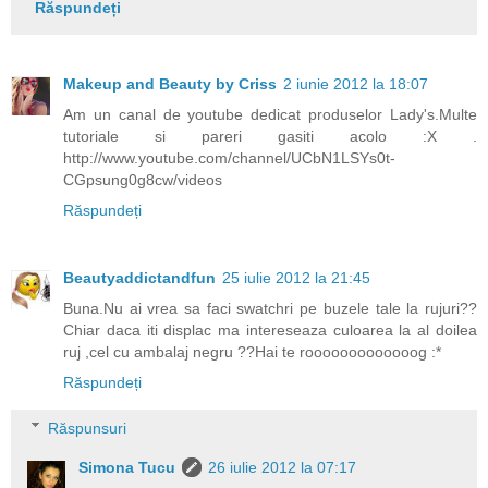
Răspundeți
Makeup and Beauty by Criss
2 iunie 2012 la 18:07
Am un canal de youtube dedicat produselor Lady's.Multe
tutoriale si pareri gasiti acolo :X .
http://www.youtube.com/channel/UCbN1LSYs0t-
CGpsung0g8cw/videos
Răspundeți
Beautyaddictandfun
25 iulie 2012 la 21:45
Buna.Nu ai vrea sa faci swatchri pe buzele tale la rujuri??
Chiar daca iti displac ma intereseaza culoarea la al doilea
ruj ,cel cu ambalaj negru ??Hai te rooooooooooooog :*
Răspundeți
Răspunsuri
Simona Tucu
26 iulie 2012 la 07:17