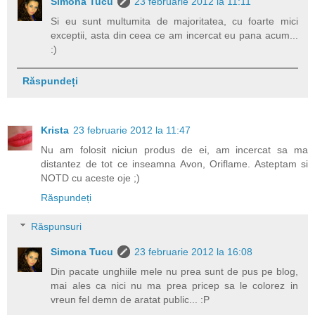
Simona Tucu
23 februarie 2012 la 11:11
Si eu sunt multumita de majoritatea, cu foarte mici
exceptii, asta din ceea ce am incercat eu pana acum...
:)
Răspundeți
Krista
23 februarie 2012 la 11:47
Nu am folosit niciun produs de ei, am incercat sa ma
distantez de tot ce inseamna Avon, Oriflame. Asteptam si
NOTD cu aceste oje ;)
Răspundeți
Răspunsuri
Simona Tucu
23 februarie 2012 la 16:08
Din pacate unghiile mele nu prea sunt de pus pe blog,
mai ales ca nici nu ma prea pricep sa le colorez in
vreun fel demn de aratat public... :P