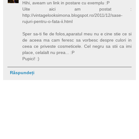
Hihi, aveam un link in postare cu exemplu :P
Uite aici am postat :
http://vintagelooksimona.blogspot.ro/2011/12/sase-
rujuri-pentru-o-fata-ii.html
Sper sa-ti fie de folos,aparatul meu nu e cine stie ce si
de aceea ma cam feresc sa vorbesc despre culori in
ceea ce priveste cosmeticele. Cel negru sa stii ca imi
place, celalalt nu prea... :P
Pupici! :)
Răspundeți