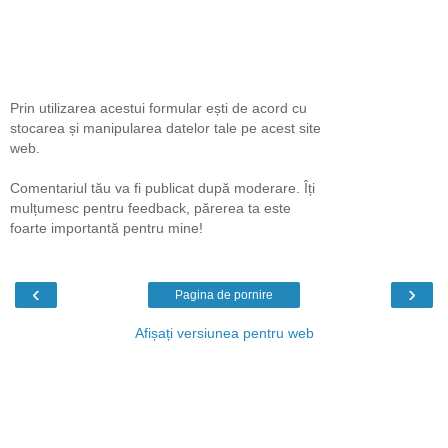
Prin utilizarea acestui formular ești de acord cu
stocarea și manipularea datelor tale pe acest site
web.
Comentariul tău va fi publicat după moderare. Îți
mulțumesc pentru feedback, părerea ta este
foarte importantă pentru mine!
‹
›
Pagina de pornire
Afișați versiunea pentru web