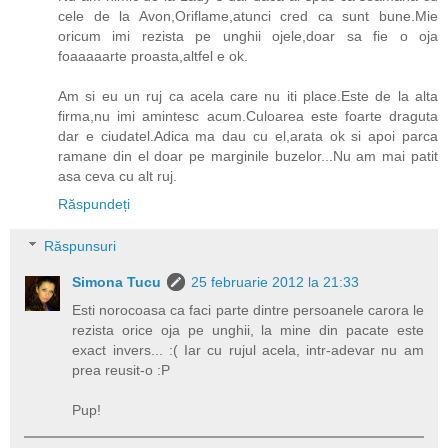
cele de la Avon,Oriflame,atunci cred ca sunt bune.Mie
oricum imi rezista pe unghii ojele,doar sa fie o oja
foaaaaarte proasta,altfel e ok.
Am si eu un ruj ca acela care nu iti place.Este de la alta
firma,nu imi amintesc acum.Culoarea este foarte draguta
dar e ciudatel.Adica ma dau cu el,arata ok si apoi parca
ramane din el doar pe marginile buzelor...Nu am mai patit
asa ceva cu alt ruj.
Răspundeți
Răspunsuri
Simona Tucu
25 februarie 2012 la 21:33
Esti norocoasa ca faci parte dintre persoanele carora le
rezista orice oja pe unghii, la mine din pacate este
exact invers... :( Iar cu rujul acela, intr-adevar nu am
prea reusit-o :P
Pup!