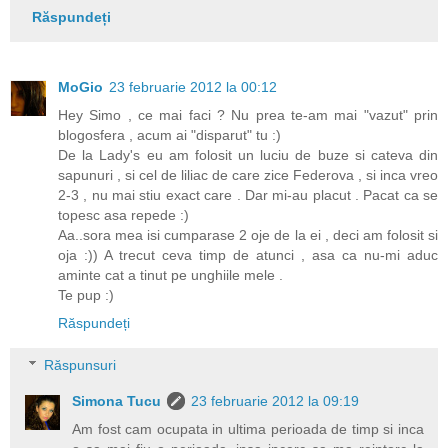
Răspundeți
MoGio
23 februarie 2012 la 00:12
Hey Simo , ce mai faci ? Nu prea te-am mai "vazut" prin
blogosfera , acum ai "disparut" tu :)
De la Lady's eu am folosit un luciu de buze si cateva din
sapunuri , si cel de liliac de care zice Federova , si inca vreo
2-3 , nu mai stiu exact care . Dar mi-au placut . Pacat ca se
topesc asa repede :)
Aa..sora mea isi cumparase 2 oje de la ei , deci am folosit si
oja :)) A trecut ceva timp de atunci , asa ca nu-mi aduc
aminte cat a tinut pe unghiile mele .
Te pup :)
Răspundeți
Răspunsuri
Simona Tucu
23 februarie 2012 la 09:19
Am fost cam ocupata in ultima perioada de timp si inca