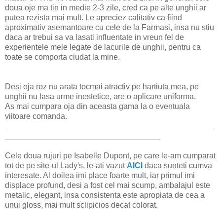
doua oje ma tin in medie 2-3 zile, cred ca pe alte unghii ar
putea rezista mai mult. Le apreciez calitativ ca fiind
aproximativ asemantoare cu cele de la Farmasi, insa nu stiu
daca ar trebui sa va lasati influentate in vreun fel de
experientele mele legate de lacurile de unghii, pentru ca
toate se comporta ciudat la mine.
Desi oja roz nu arata tocmai atractiv pe hartiuta mea, pe
unghii nu lasa urme inestetice, are o aplicare uniforma.
As mai cumpara oja din aceasta gama la o eventuala
viitoare comanda.
_______________________________________________
___________________________________
Cele doua rujuri pe Isabelle Dupont, pe care le-am cumparat
tot de pe site-ul Lady's, le-ati vazut
AICI
daca sunteti cumva
interesate. Al doilea imi place foarte mult, iar primul imi
displace profund, desi a fost cel mai scump, ambalajul este
metalic, elegant, insa consistenta este apropiata de cea a
unui gloss, mai mult sclipicios decat colorat.