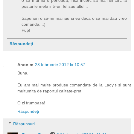
o sa mai fiu o perioada, insa incerc sa ma reintorc la
postarile mele intr-un fel sau altul...
Sapunuri o sa-mi mai iau si eu daca o sa mai dau vreo
comanda...:)
Pup!
Răspundeți
Anonim
23 februarie 2012 la 10:57
Buna,
Eu am mai multe produse comandate de la Lady's si sunt
multumita de raportul calitate-pret.
O zi frumoasa!
Răspundeți
Răspunsuri