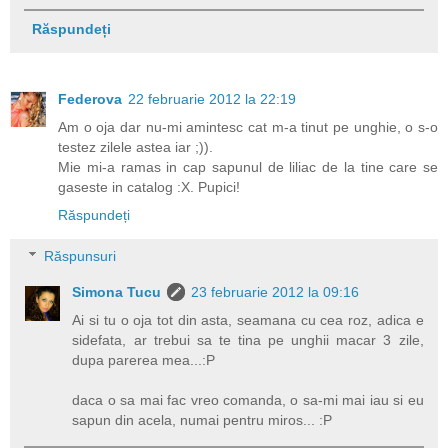
Răspundeți
Federova
22 februarie 2012 la 22:19
Am o oja dar nu-mi amintesc cat m-a tinut pe unghie, o s-o
testez zilele astea iar ;)).
Mie mi-a ramas in cap sapunul de liliac de la tine care se
gaseste in catalog :X. Pupici!
Răspundeți
Răspunsuri
Simona Tucu
23 februarie 2012 la 09:16
Ai si tu o oja tot din asta, seamana cu cea roz, adica e
sidefata, ar trebui sa te tina pe unghii macar 3 zile,
dupa parerea mea...:P
daca o sa mai fac vreo comanda, o sa-mi mai iau si eu
sapun din acela, numai pentru miros... :P