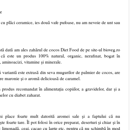
me
e cu plăci ceramice, ies două vafe pufoase, nu am nevoie de unt sau
tă dată am ales zahărul de cocos Diet Food de pe site-ul bioveg.ro
 că este un produs 100% natural, organic, nerafinat, bogat în
 aminoacizi, vitamine și minerale.
 variantă este extrasă din seva mugurilor de palmier de cocos, are
re maronie și o aromă delicioasă de caramel.
 produs recomandat în alimentația copiilor, a gravidelor, dar și a
elor cu diabet zaharat.
i place foarte mult datorită aromei sale și a faptului că nu
te foarte tare. Îl pot folosi în orice preparat, deserturi și chiar și în
: limonadă, ceai, cacao cu lapte etc, pentru că nu schimbă în mod