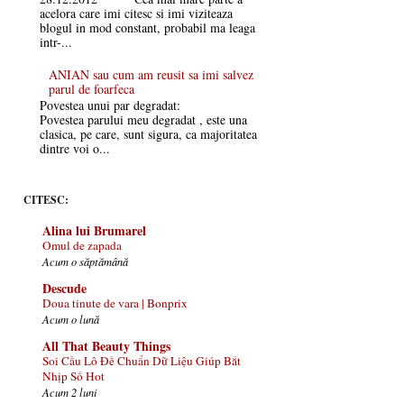
acelora care imi citesc si imi viziteaza
blogul in mod constant, probabil ma leaga
intr-...
ANIAN sau cum am reusit sa imi salvez
parul de foarfeca
Povestea unui par degradat:
Povestea parului meu degradat , este una
clasica, pe care, sunt sigura, ca majoritatea
dintre voi o...
CITESC:
Alina lui Brumarel
Omul de zapada
Acum o săptămână
Descude
Doua tinute de vara | Bonprix
Acum o lună
All That Beauty Things
Soi Cầu Lô Đề Chuẩn Dữ Liệu Giúp Bắt
Nhịp Số Hot
Acum 2 luni