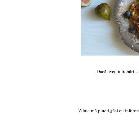
Dacă aveți întrebări, căsuța de co
Zilnic mă puteți găsi cu infor