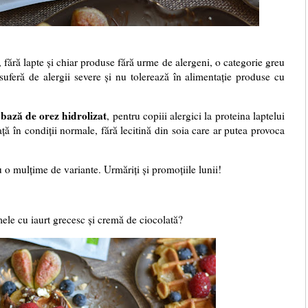
, fără lapte și chiar produse fără urme de alergeni, o categorie greu
suferă de alergii severe și nu tolerează în alimentație produse cu
 bază de orez hidrolizat
, pentru copiii alergici la proteina laptelui
ță în condiții normale, fără lecitină din soia care ar putea provoca
u o mulțime de variante. Urmăriți și promoțiile lunii!
ele cu iaurt grecesc și cremă de ciocolată?