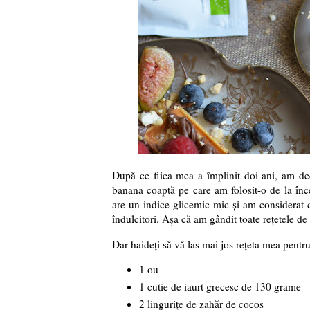
După ce fiica mea a împlinit doi ani, am deci
banana coaptă pe care am folosit-o de la înce
are un indice glicemic mic și am considerat că
îndulcitori. Așa că am gândit toate rețetele de
Dar haideți să vă las mai jos rețeta mea pentr
1 ou
1 cutie de iaurt grecesc de 130 grame
2 lingurițe de zahăr de cocos