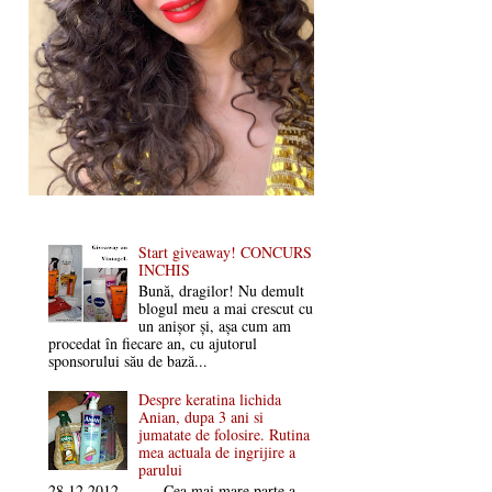
Start giveaway! CONCURS
INCHIS
Bună, dragilor! Nu demult
blogul meu a mai crescut cu
un anișor și, așa cum am
procedat în fiecare an, cu ajutorul
sponsorului său de bază...
Despre keratina lichida
Anian, dupa 3 ani si
jumatate de folosire. Rutina
mea actuala de ingrijire a
parului
28.12.2012 Cea mai mare parte a