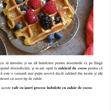
s să introduc și un alt îndulcitor pentru deserturile ei, pe lângă
zahărul de cocos
putul diversificării, și m-am oprit la
pentru că
 este o variantă mai puțin nocivă decât zahărul din trestie și alți
 desert cu acest tip de zahăr.
vafe cu iaurt grecesc îndulcite cu zahăr de cocos
u aceste
: