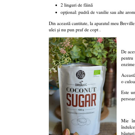
2 linguri de făină
opțional: pudră de vanilie sau alte aro
Din această cantitate, la aparatul meu Brevill
ulei și nu pun praf de copt .
De aces
pentru
enzime,
Această
o culoa
Este un
persoan
Mie îm
îndulceș
băuturi