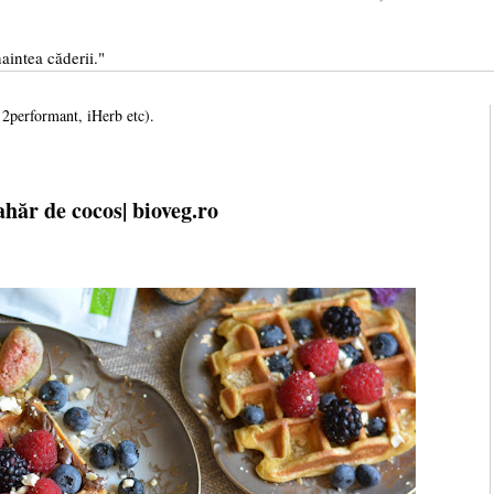
aintea căderii."
, 2performant, iHerb etc).
ahăr de cocos| bioveg.ro