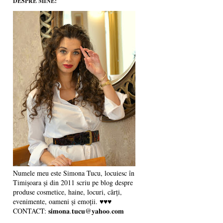
DESPRE MINE:
Numele meu este Simona Tucu, locuiesc în
Timișoara și din 2011 scriu pe blog despre
produse cosmetice, haine, locuri, cărți,
evenimente, oameni și emoții. ♥♥♥
CONTACT: 𝐬𝐢𝐦𝐨𝐧𝐚.𝐭𝐮𝐜𝐮@𝐲𝐚𝐡𝐨𝐨.𝐜𝐨𝐦