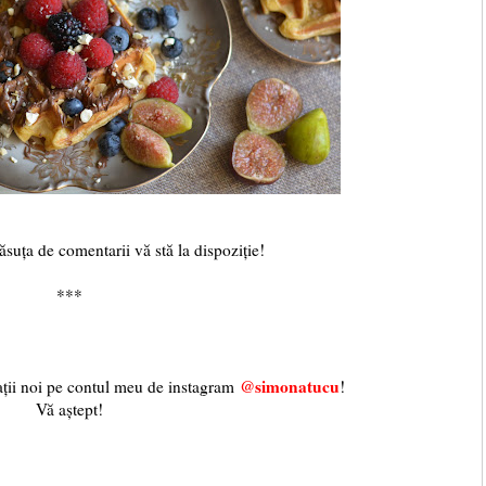
mentarii vă stă la dispoziție!
***
@simonatucu
mații noi pe contul meu de instagram
!
Vă aștept!