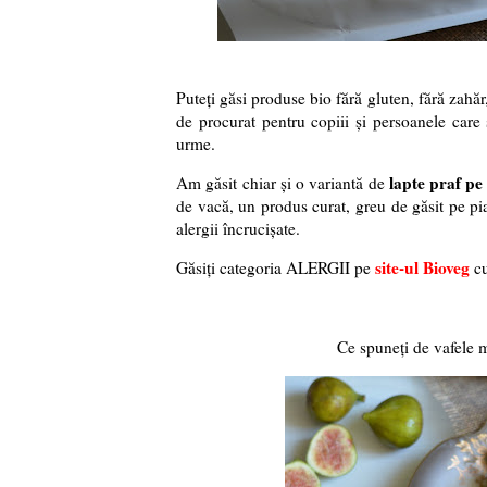
Puteți găsi produse bio fără gluten, fără zahăr
de procurat pentru copiii și persoanele care 
urme.
lapte praf pe
Am găsit chiar și o variantă de
de vacă, un produs curat, greu de găsit pe pia
alergii încrucișate.
site-ul Bioveg
Găsiți categoria ALERGII pe
c
Ce spuneți de vafele m