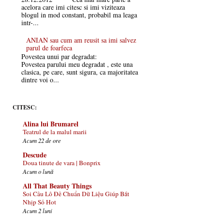
acelora care imi citesc si imi viziteaza
blogul in mod constant, probabil ma leaga
intr-...
ANIAN sau cum am reusit sa imi salvez
parul de foarfeca
Povestea unui par degradat:
Povestea parului meu degradat , este una
clasica, pe care, sunt sigura, ca majoritatea
dintre voi o...
CITESC:
Alina lui Brumarel
Teatrul de la malul marii
Acum 22 de ore
Descude
Doua tinute de vara | Bonprix
Acum o lună
All That Beauty Things
Soi Cầu Lô Đề Chuẩn Dữ Liệu Giúp Bắt
Nhịp Số Hot
Acum 2 luni