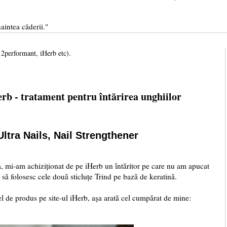
aintea căderii."
, 2performant, iHerb etc).
rb - tratament pentru întărirea unghiilor
Ultra Nails, Nail Strengthener
a, mi-am achiziționat de pe iHerb un întăritor pe care nu am apucat
t să folosesc cele două sticluțe Trind pe bază de keratină.
fel de produs pe site-ul iHerb, așa arată cel cumpărat de mine: