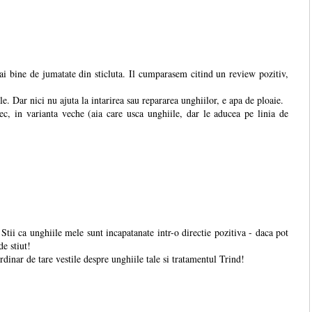
bine de jumatate din sticluta. Il cumparasem citind un review pozitiv,
le. Dar nici nu ajuta la intarirea sau repararea unghiilor, e apa de ploaie.
c, in varianta veche (aia care usca unghiile, dar le aducea pe linia de
 Stii ca unghiile mele sunt incapatanate intr-o directie pozitiva - daca pot
de stiut!
dinar de tare vestile despre unghiile tale si tratamentul Trind!