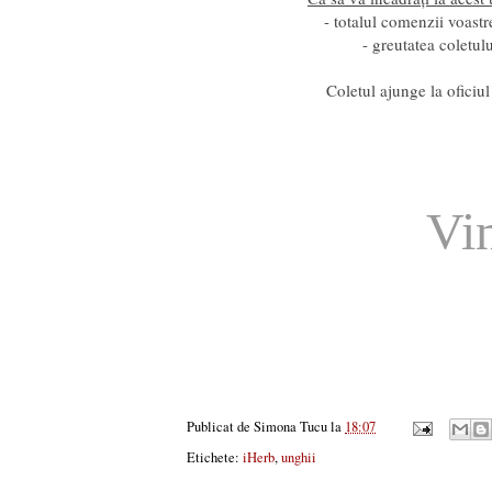
- totalul comenzii voast
- greutatea coletu
Coletul ajunge la oficiul
Vi
Publicat de
Simona Tucu
la
18:07
Etichete:
iHerb
,
unghii