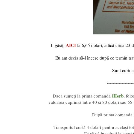
AICI
Îl găsiți
la 6,65 dolari, adică circa 23 d
Eu am decis să-l încerc după ce termin tra
Sunt curioas
------------------
iHerb
Dacă sunteți la prima comandă
, fol
valoarea cuprinsă între 40 și 80 dolari sau 5
După prima comandă ve
Transportul costă 4 dolari pentru același to
Ca să vă încadrați la acest 