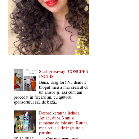
Start giveaway! CONCURS
INCHIS
Bună, dragilor! Nu demult
blogul meu a mai crescut cu
un anișor și, așa cum am
procedat în fiecare an, cu ajutorul
sponsorului său de bază...
Despre keratina lichida
Anian, dupa 3 ani si
jumatate de folosire. Rutina
mea actuala de ingrijire a
parului
28.12.2012 Cea mai mare parte a