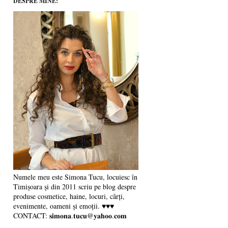
DESPRE MINE:
Numele meu este Simona Tucu, locuiesc în
Timișoara și din 2011 scriu pe blog despre
produse cosmetice, haine, locuri, cărți,
evenimente, oameni și emoții. ♥♥♥
CONTACT: 𝐬𝐢𝐦𝐨𝐧𝐚.𝐭𝐮𝐜𝐮@𝐲𝐚𝐡𝐨𝐨.𝐜𝐨𝐦