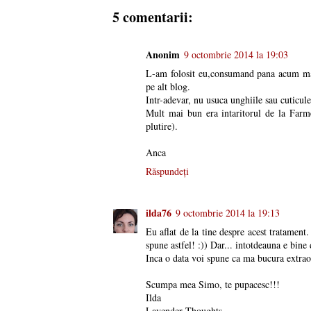
5 comentarii:
Anonim
9 octombrie 2014 la 19:03
L-am folosit eu,consumand pana acum mai 
pe alt blog.
Intr-adevar, nu usuca unghiile sau cuticule
Mult mai bun era intaritorul de la Farme
plutire).
Anca
Răspundeți
ilda76
9 octombrie 2014 la 19:13
Eu aflat de la tine despre acest tratament.
spune astfel! :)) Dar... intotdeauna e bine 
Inca o data voi spune ca ma bucura extraor
Scumpa mea Simo, te pupacesc!!!
Ilda
Lavender Thoughts