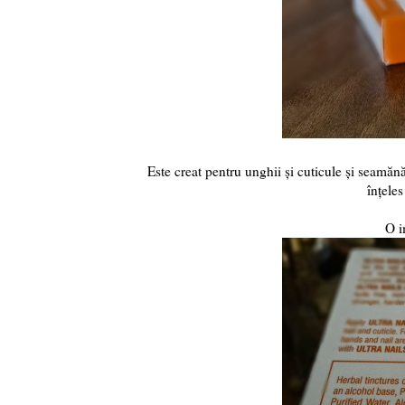
Este creat pentru unghii și cuticule și seamănă
înțele
O i