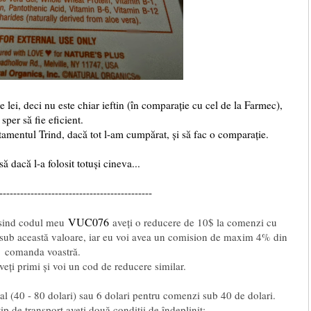
e lei, deci nu este chiar ieftin (în comparație cu cel de la Farmec),
sper să fie eficient.
tamentul Trind, dacă tot l-am cumpărat, și să fac o comparație.
ă dacă l-a folosit totuși cineva...
--------------------------------------------
VUC076
osind codul meu
aveți o reducere de 10$ la comenzi cu
$ sub această valoare, iar eu voi avea un comision de maxim 4% din
comanda voastră.
ți primi și voi un cod de reducere similar.
tal (40 - 80 dolari) sau 6 dolari pentru comenzi sub 40 de dolari.
tip de transport aveți două condiții de îndeplinit: