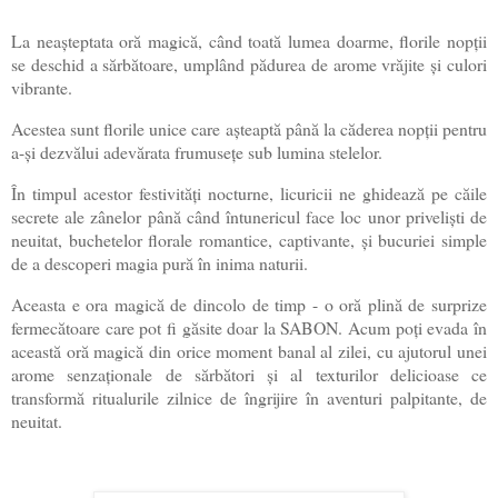
La neașteptata oră magică, când toată lumea doarme, florile nopții
se deschid a sărbătoare, umplând pădurea de arome vrăjite și culori
vibrante.
Acestea sunt florile unice care așteaptă până la căderea nopții pentru
a-și dezvălui adevărata frumusețe sub lumina stelelor.
În timpul acestor festivități nocturne, licuricii ne ghidează pe căile
secrete ale zânelor până când întunericul face loc unor priveliști de
neuitat, buchetelor florale romantice, captivante, și bucuriei simple
de a descoperi magia pură în inima naturii.
Aceasta e ora magică de dincolo de timp - o oră plină de surprize
fermecătoare care pot fi găsite doar la SABON. Acum poți evada în
această oră magică din orice moment banal al zilei, cu ajutorul unei
arome senzaționale de sărbători și al texturilor delicioase ce
transformă ritualurile zilnice de îngrijire în aventuri palpitante, de
neuitat.