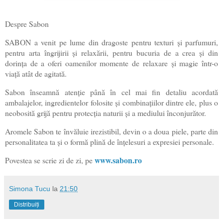
Despre Sabon
SABON a venit pe lume din dragoste pentru texturi şi parfumuri,
pentru arta îngrijirii și relaxării, pentru bucuria de a crea şi din
dorinţa de a oferi oamenilor momente de relaxare şi magie într-o
viață atât de agitată.
Sabon înseamnă atenţie până în cel mai fin detaliu acordată
ambalajelor, ingredientelor folosite şi combinaţiilor dintre ele, plus o
neobosită grijă pentru protecţia naturii şi a mediului înconjurător.
Aromele Sabon te învăluie irezistibil, devin o a doua piele, parte din
personalitatea ta şi o formă plină de înțelesuri a expresiei personale.
www.sabon.ro
Povestea se scrie zi de zi, pe
Simona Tucu
la
21:50
Distribuiți