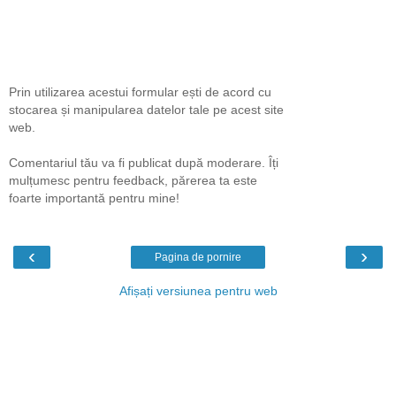
Prin utilizarea acestui formular ești de acord cu
stocarea și manipularea datelor tale pe acest site
web.
Comentariul tău va fi publicat după moderare. Îți
mulțumesc pentru feedback, părerea ta este
foarte importantă pentru mine!
‹
›
Pagina de pornire
Afișați versiunea pentru web